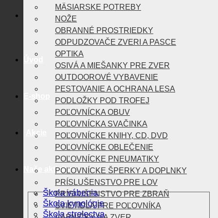
MÄSIARSKE POTREBY
NOŽE
OBRANNÉ PROSTRIEDKY
ODPUDZOVAČE ZVERI A PASCE
OPTIKA
Úvod
OSIVÁ A MIEŠANKY PRE ZVER
OUTDOOROVÉ VYBAVENIE
PESTOVANIE A OCHRANA LESA
E-shop
PODLOŽKY POD TROFEJ
POĽOVNÍCKA OBUV
POĽOVNÍCKA SVAČINKA
Akcie
POĽOVNÍCKE KNIHY, CD, DVD
POĽOVNÍCKE OBLEČENIE
POĽOVNÍCKE PNEUMATIKY
Naše aktivity
POĽOVNÍCKE ŠPERKY A DOPLNKY
PRÍSLUŠENSTVO PRE LOV
Škola vábenia
PRÍSLUŠENSTVO PRE ZBRAŇ
Škola kynológie
SVIETIDLÁ PRE POĽOVNÍKA
Škola strelectva
VÁBNIČKY NA ZVER