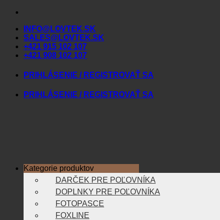
Skip
to
INFO@LOVTEK.SK
content
SALES@LOVTEK.SK
+421 915 102 107
+421 908 102 107
PRIHLÁSENIE / REGISTROVAŤ SA
PRIHLÁSENIE / REGISTROVAŤ SA
Kategorie produktov
DARČEK PRE POĽOVNÍKA
DOPLNKY PRE POĽOVNÍKA
FOTOPASCE
FOXLINE