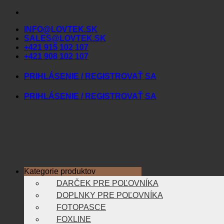
Skip
to
INFO@LOVTEK.SK
content
SALES@LOVTEK.SK
+421 915 102 107
+421 908 102 107
PRIHLÁSENIE / REGISTROVAŤ SA
PRIHLÁSENIE / REGISTROVAŤ SA
Kategorie produktov
DARČEK PRE POĽOVNÍKA
DOPLNKY PRE POĽOVNÍKA
FOTOPASCE
FOXLINE