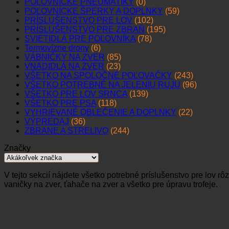
POĽOVNÍCKE PNEUMATIKY
(0)
POĽOVNÍCKE ŠPERKY A DOPLNKY
(59)
PRÍSLUŠENSTVO PRE LOV
(102)
PRÍSLUŠENSTVO PRE ZBRAŇ
(195)
SVIETIDLÁ PRE POĽOVNÍKA
(78)
Termovízne drony
(6)
VÁBNIČKY NA ZVER
(85)
VNADIDLÁ NA ZVER
(23)
VŠETKO NA SPOLOČNÉ POĽOVAČKY
(243)
VŠETKO POTREBNÉ NA JELENIU RUJU
(96)
VŠETKO PRE LOV SRNCA
(139)
VŠETKO PRE PSA
(118)
VYHRIEVANÉ OBLEČENIE A DOPLNKY
(22)
VÝPREDAJ
(36)
ZBRANE A STRELIVO
(244)
Značky
V tejto sekcií nájdete všetko potrebné príslušenstvo pre lov 
vaničky na zver, ťahače na zver a všetko pre úpravu trofeje.
PRÍSLUŠENSTVO PRE LOV