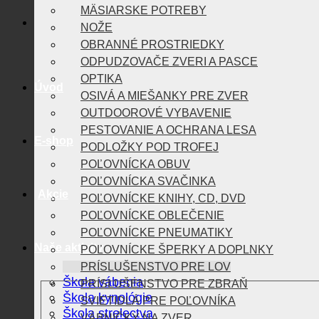
MÄSIARSKE POTREBY
NOŽE
OBRANNÉ PROSTRIEDKY
ODPUDZOVAČE ZVERI A PASCE
OPTIKA
Úvod
OSIVÁ A MIEŠANKY PRE ZVER
OUTDOOROVÉ VYBAVENIE
PESTOVANIE A OCHRANA LESA
E-shop
PODLOŽKY POD TROFEJ
POĽOVNÍCKA OBUV
POĽOVNÍCKA SVAČINKA
Akcie
POĽOVNÍCKE KNIHY, CD, DVD
POĽOVNÍCKE OBLEČENIE
POĽOVNÍCKE PNEUMATIKY
Naše aktivity
POĽOVNÍCKE ŠPERKY A DOPLNKY
PRÍSLUŠENSTVO PRE LOV
Škola vábenia
PRÍSLUŠENSTVO PRE ZBRAŇ
Škola kynológie
SVIETIDLÁ PRE POĽOVNÍKA
Škola strelectva
VÁBNIČKY NA ZVER