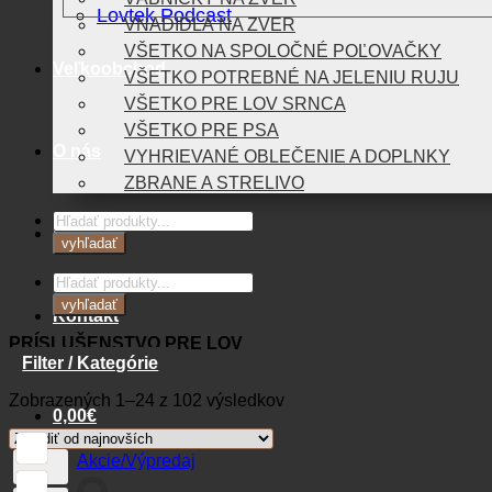
Lovtek Podcast
VNADIDLÁ NA ZVER
VŠETKO NA SPOLOČNÉ POĽOVAČKY
Veľkoobchod
VŠETKO POTREBNÉ NA JELENIU RUJU
VŠETKO PRE LOV SRNCA
VŠETKO PRE PSA
O nás
VYHRIEVANÉ OBLEČENIE A DOPLNKY
ZBRANE A STRELIVO
Products
Blog
search
vyhľadať
Products
search
vyhľadať
Kontakt
PRÍSLUŠENSTVO PRE LOV
Filter / Kategórie
Zoradené
Zobrazených 1–24 z 102 výsledkov
0,00
€
podľa
najnovších
Akcie/Výpredaj
Košík