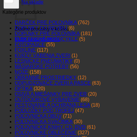
Na sklade
Kategórie produktov
DARČEK PRE POĽOVNÍKA
(762)
DOPLNKY DO REVÍRU
(6)
Žiadne produkty v košíku.
DOPLNKY PRE POĽOVNÍKA
(181)
ELEKTRICKÉ MOTOCYKLE
(5)
Vrátiť sa do obchodu
FOTOPASCE
(55)
FOXLINE
(117)
KURZY VÁBENIA ZVERI
(1)
LESNÍCKE PNEUMATIKY
(0)
MÄSIARSKE POTREBY
(56)
NOŽE
(158)
OBRANNÉ PROSTRIEDKY
(12)
ODPUDZOVAČE ZVERI A PASCE
(63)
OPTIKA
(320)
OSIVÁ A MIEŠANKY PRE ZVER
(20)
OUTDOOROVÉ VYBAVENIE
(68)
PESTOVANIE A OCHRANA LESA
(18)
PODLOŽKY POD TROFEJ
(47)
POĽOVNÍCKA OBUV
(71)
POĽOVNÍCKA SVAČINKA
(30)
POĽOVNÍCKE KNIHY, CD, DVD
(61)
POĽOVNÍCKE OBLEČENIE
(327)