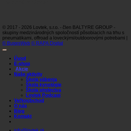
Platobné možnosti
Visa
MasterCard
Maestro
Dinners
Discov
Club
© 2017 - 2026 Lovtek, s.r.o. - člen BALTYRE GROUP -
skupiny medzinárodných spoločností pôsobiacich na trhu s
pneumatikami, offroad a loveckými/outdoorovými potrebami |
© BugesWeb
© RAPA Digital
Úvod
E-shop
Akcie
Naše aktivity
Škola vábenia
Škola kynológie
Škola strelectva
Lovtek Podcast
Veľkoobchod
O nás
Blog
Kontakt
info@lovtek.sk