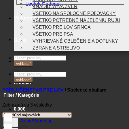
Lovtek Podcast
VNADIDLÁ NA ZVER
VŠETKO NA SPOLOČNÉ POĽOVAČKY
Veľkoobchod
VŠETKO POTREBNÉ NA JELENIU RUJU
VŠETKO PRE LOV SRNCA
VŠETKO PRE PSA
O nás
VYHRIEVANÉ OBLEČENIE A DOPLNKY
ZBRANE A STRELIVO
Products
Blog
search
vyhľadať
Products
search
vyhľadať
Kontakt
PRÍSLUŠENSTVO PRE LOV
/
Strelecké okuliare
Filter / Kategórie
Zoradené
Zobrazujú sa 3 výsledky
0,00
€
podľa
najnovších
Akcie/Výpredaj
Košík