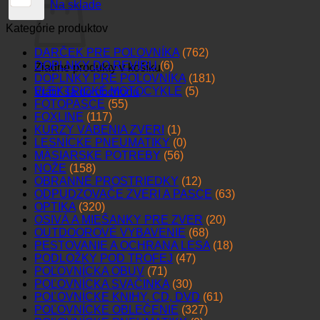
Na sklade
Kategórie produktov
DARČEK PRE POĽOVNÍKA
(762)
DOPLNKY DO REVÍRU
(6)
Žiadne produkty v košíku.
DOPLNKY PRE POĽOVNÍKA
(181)
ELEKTRICKÉ MOTOCYKLE
(5)
Vrátiť sa do obchodu
FOTOPASCE
(55)
FOXLINE
(117)
KURZY VÁBENIA ZVERI
(1)
LESNÍCKE PNEUMATIKY
(0)
MÄSIARSKE POTREBY
(56)
NOŽE
(158)
OBRANNÉ PROSTRIEDKY
(12)
ODPUDZOVAČE ZVERI A PASCE
(63)
OPTIKA
(320)
OSIVÁ A MIEŠANKY PRE ZVER
(20)
OUTDOOROVÉ VYBAVENIE
(68)
PESTOVANIE A OCHRANA LESA
(18)
PODLOŽKY POD TROFEJ
(47)
POĽOVNÍCKA OBUV
(71)
POĽOVNÍCKA SVAČINKA
(30)
POĽOVNÍCKE KNIHY, CD, DVD
(61)
POĽOVNÍCKE OBLEČENIE
(327)