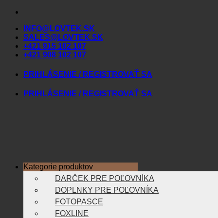
Skip
to
INFO@LOVTEK.SK
content
SALES@LOVTEK.SK
+421 915 102 107
+421 908 102 107
PRIHLÁSENIE / REGISTROVAŤ SA
PRIHLÁSENIE / REGISTROVAŤ SA
Kategorie produktov
DARČEK PRE POĽOVNÍKA
DOPLNKY PRE POĽOVNÍKA
FOTOPASCE
FOXLINE