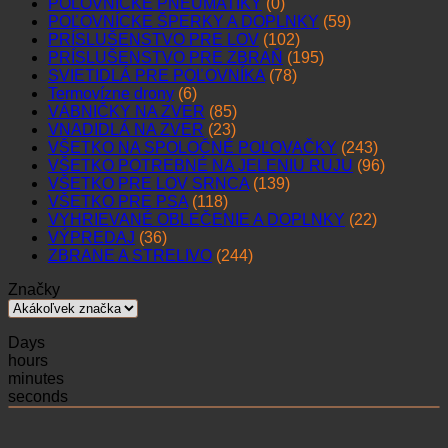
POĽOVNÍCKE PNEUMATIKY
(0)
POĽOVNÍCKE ŠPERKY A DOPLNKY
(59)
PRÍSLUŠENSTVO PRE LOV
(102)
PRÍSLUŠENSTVO PRE ZBRAŇ
(195)
SVIETIDLÁ PRE POĽOVNÍKA
(78)
Termovízne drony
(6)
VÁBNIČKY NA ZVER
(85)
VNADIDLÁ NA ZVER
(23)
VŠETKO NA SPOLOČNÉ POĽOVAČKY
(243)
VŠETKO POTREBNÉ NA JELENIU RUJU
(96)
VŠETKO PRE LOV SRNCA
(139)
VŠETKO PRE PSA
(118)
VYHRIEVANÉ OBLEČENIE A DOPLNKY
(22)
VÝPREDAJ
(36)
ZBRANE A STRELIVO
(244)
Značky
Days
hours
minutes
seconds