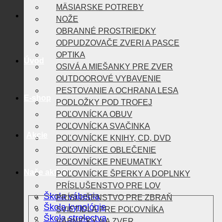
MÄSIARSKE POTREBY
NOŽE
OBRANNÉ PROSTRIEDKY
ODPUDZOVAČE ZVERI A PASCE
OPTIKA
Úvod
OSIVÁ A MIEŠANKY PRE ZVER
OUTDOOROVÉ VYBAVENIE
PESTOVANIE A OCHRANA LESA
E-shop
PODLOŽKY POD TROFEJ
POĽOVNÍCKA OBUV
POĽOVNÍCKA SVAČINKA
Akcie
POĽOVNÍCKE KNIHY, CD, DVD
POĽOVNÍCKE OBLEČENIE
POĽOVNÍCKE PNEUMATIKY
Naše aktivity
POĽOVNÍCKE ŠPERKY A DOPLNKY
PRÍSLUŠENSTVO PRE LOV
Škola vábenia
PRÍSLUŠENSTVO PRE ZBRAŇ
Škola kynológie
SVIETIDLÁ PRE POĽOVNÍKA
Škola strelectva
VÁBNIČKY NA ZVER