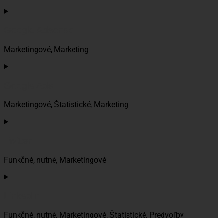
Consent
to
service
Google Adsense
wistia
Marketingové, Marketing
Consent
to
service
Google Ads
google-
adsense
Marketingové, Štatistické, Marketing
Consent
to
service
Twitter
google-
ads
Funkčné, nutné, Marketingové
Consent
to
service
LinkedIn
twitter
Funkčné, nutné, Marketingové, Štatistické, Predvoľby