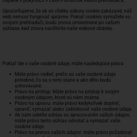
nájdete v pokynoch v časti Pomocník vášho prehliadača.
Upozorňujeme, že ak sú všetky súbory cookie zakázané, náš
web nemusí fungovať správne. Pokiaľ cookies vymažete vo
svojom prehliadači, budú znova umiestnené po vašom
súhlase, keď znova navštívite naše webové stránky.
9. Vaše práva v súvislosti s osobnými
údajmi
Pokiaľ ide o vaše osobné údaje, máte nasledujúce práva:
Máte právo vedieť, prečo sú vaše osobné údaje
potrebné, čo sa s nimi stane a ako dlho budú
uchovávané.
Právo na prístup: Máte právo na prístup k svojim
osobným údajom, ktoré sú nám známe.
Právo na opravu: máte právo kedykoľvek doplniť,
opraviť, vymazať alebo zablokovať vaše osobné údaje.
Ak nám udelíte súhlas so spracovaním vašich údajov,
máte právo tento súhlas odvolať a vymazať vaše
osobné údaje.
Právo na prenos vašich údajov: máte právo požadovať