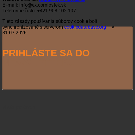
E -mail:
info@
ex.com
lovtek.sk
Telefónne číslo: +421 908 102 107
Tieto zásady používania súborov cookie boli
synchronizované s serverom
cookiedatabase.org
v
31.07.2026.
PRIHLÁSTE SA DO
NEWSLETTERU
Naši partneri