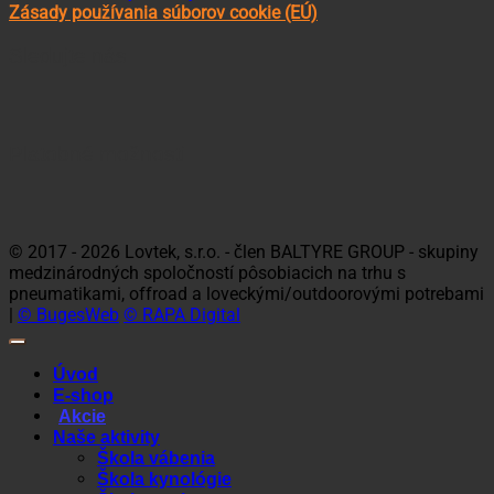
Zásady používania súborov cookie (EÚ)
Sledujte nás
Platobné možnosti
Visa
MasterCard
Maestro
Dinners
Discov
Club
© 2017 - 2026 Lovtek, s.r.o. - člen BALTYRE GROUP - skupiny
medzinárodných spoločností pôsobiacich na trhu s
pneumatikami, offroad a loveckými/outdoorovými potrebami
|
© BugesWeb
© RAPA Digital
Úvod
E-shop
Akcie
Naše aktivity
Škola vábenia
Škola kynológie