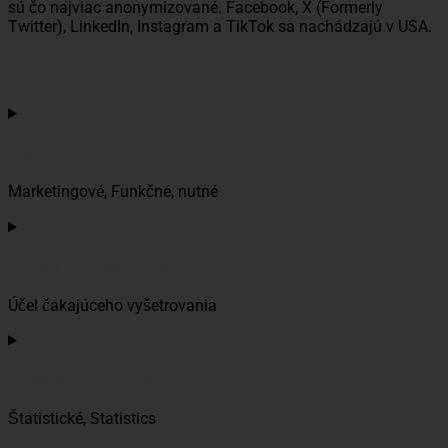
sú čo najviac anonymizované. Facebook, X (Formerly
Twitter), LinkedIn, Instagram a TikTok sa nachádzajú v USA.
6. Umiestnené cookies
TikTok
Marketingové, Funkčné, nutné
Consent
to
service
Under Construction
tiktok
Účel čakajúceho vyšetrovania
Consent
to
service
Google Analytics
under-
construction
Štatistické, Statistics