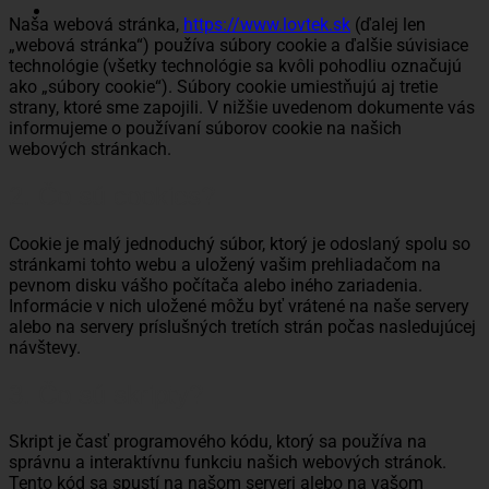
Naša webová stránka,
https://www.lovtek.sk
(ďalej len
„webová stránka“) používa súbory cookie a ďalšie súvisiace
technológie (všetky technológie sa kvôli pohodliu označujú
ako „súbory cookie“). Súbory cookie umiestňujú aj tretie
strany, ktoré sme zapojili. V nižšie uvedenom dokumente vás
informujeme o používaní súborov cookie na našich
webových stránkach.
2. Čo sú cookies?
Cookie je malý jednoduchý súbor, ktorý je odoslaný spolu so
stránkami tohto webu a uložený vašim prehliadačom na
pevnom disku vášho počítača alebo iného zariadenia.
Informácie v nich uložené môžu byť vrátené na naše servery
alebo na servery príslušných tretích strán počas nasledujúcej
návštevy.
3. Čo sú skripty?
Skript je časť programového kódu, ktorý sa používa na
správnu a interaktívnu funkciu našich webových stránok.
Tento kód sa spustí na našom serveri alebo na vašom