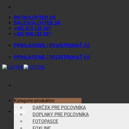
Skip
to
INFO@LOVTEK.SK
content
SALES@LOVTEK.SK
+421 915 102 107
+421 908 102 107
PRIHLÁSENIE / REGISTROVAŤ SA
PRIHLÁSENIE / REGISTROVAŤ SA
Kategorie produktov
DARČEK PRE POĽOVNÍKA
Úvod
DOPLNKY PRE POĽOVNÍKA
FOTOPASCE
FOXLINE