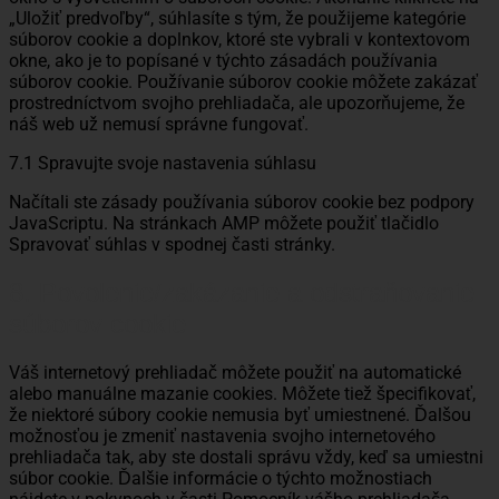
„Uložiť predvoľby“, súhlasíte s tým, že použijeme kategórie
súborov cookie a doplnkov, ktoré ste vybrali v kontextovom
okne, ako je to popísané v týchto zásadách používania
súborov cookie. Používanie súborov cookie môžete zakázať
prostredníctvom svojho prehliadača, ale upozorňujeme, že
náš web už nemusí správne fungovať.
7.1 Spravujte svoje nastavenia súhlasu
Načítali ste zásady používania súborov cookie bez podpory
JavaScriptu. Na stránkach AMP môžete použiť tlačidlo
Spravovať súhlas v spodnej časti stránky.
8. Povolenie/zakázanie a odstraňovanie
súborov cookie
Váš internetový prehliadač môžete použiť na automatické
alebo manuálne mazanie cookies. Môžete tiež špecifikovať,
že niektoré súbory cookie nemusia byť umiestnené. Ďalšou
možnosťou je zmeniť nastavenia svojho internetového
prehliadača tak, aby ste dostali správu vždy, keď sa umiestni
súbor cookie. Ďalšie informácie o týchto možnostiach