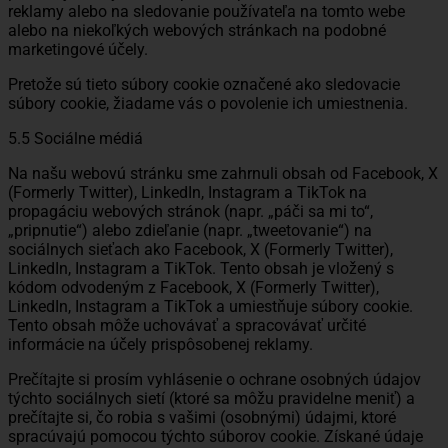
reklamy alebo na sledovanie používateľa na tomto webe
alebo na niekoľkých webových stránkach na podobné
marketingové účely.
Pretože sú tieto súbory cookie označené ako sledovacie
súbory cookie, žiadame vás o povolenie ich umiestnenia.
5.5 Sociálne médiá
Na našu webovú stránku sme zahrnuli obsah od Facebook, X
(Formerly Twitter), LinkedIn, Instagram a TikTok na
propagáciu webových stránok (napr. „páči sa mi to“,
„pripnutie“) alebo zdieľanie (napr. „tweetovanie“) na
sociálnych sieťach ako Facebook, X (Formerly Twitter),
LinkedIn, Instagram a TikTok. Tento obsah je vložený s
kódom odvodeným z Facebook, X (Formerly Twitter),
LinkedIn, Instagram a TikTok a umiestňuje súbory cookie.
Tento obsah môže uchovávať a spracovávať určité
informácie na účely prispôsobenej reklamy.
Prečítajte si prosím vyhlásenie o ochrane osobných údajov
týchto sociálnych sietí (ktoré sa môžu pravidelne meniť) a
prečítajte si, čo robia s vašimi (osobnými) údajmi, ktoré
spracúvajú pomocou týchto súborov cookie. Získané údaje