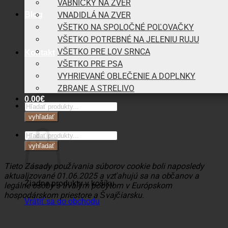
VÁBNIČKY NA ZVER
Blog
VNADIDLÁ NA ZVER
VŠETKO NA SPOLOČNÉ POĽOVAČKY
VŠETKO POTREBNÉ NA JELENIU RUJU
VŠETKO PRE LOV SRNCA
Kontakt
VŠETKO PRE PSA
VYHRIEVANÉ OBLEČENIE A DOPLNKY
ZBRANE A STRELIVO
0,00
€
Products
search
vyhľadať
Košík
Products
search
vyhľadať
Tieto Zásady používania súborov cookie boli naposledy
aktualizované 01.06.2025 a vzťahujú sa na občanov a
Žiadne produkty v košíku.
legálne osoby s trvalým pobytom v Európskom
hospodárskom priestore a Švajčiarsku.
Vrátiť sa do obchodu
1. Úvod