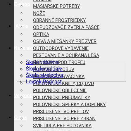
E-shop
MÄSIARSKE POTREBY
NOŽE
OBRANNÉ PROSTRIEDKY
Akcie
ODPUDZOVAČE ZVERI A PASCE
OPTIKA
OSIVÁ A MIEŠANKY PRE ZVER
Naše aktivity
OUTDOOROVÉ VYBAVENIE
PESTOVANIE A OCHRANA LESA
Škola vábenia
PODLOŽKY POD TROFEJ
Škola kynológie
POĽOVNÍCKA OBUV
Škola strelectva
POĽOVNÍCKA SVAČINKA
Lovtek Podcast
POĽOVNÍCKE KNIHY, CD, DVD
POĽOVNÍCKE OBLEČENIE
Veľkoobchod
POĽOVNÍCKE PNEUMATIKY
POĽOVNÍCKE ŠPERKY A DOPLNKY
PRÍSLUŠENSTVO PRE LOV
O nás
PRÍSLUŠENSTVO PRE ZBRAŇ
SVIETIDLÁ PRE POĽOVNÍKA