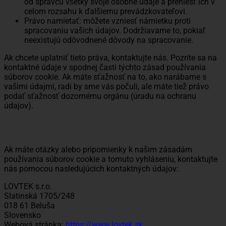
od správcu všetky svoje osobné údaje a preniesť ich v
celom rozsahu k ďalšiemu prevádzkovateľovi.
Právo namietať: môžete vzniesť námietku proti
spracovaniu vašich údajov. Dodržiavame to, pokiaľ
neexistujú odôvodnené dôvody na spracovanie.
Ak chcete uplatniť tieto práva, kontaktujte nás. Pozrite sa na
kontaktné údaje v spodnej časti týchto zásad používania
súborov cookie. Ak máte sťažnosť na to, ako narábame s
vašimi údajmi, radi by sme vás počuli, ale máte tiež právo
podať sťažnosť dozornému orgánu (úradu na ochranu
údajov).
10. Kontaktné údaje
Ak máte otázky alebo pripomienky k našim zásadám
používania súborov cookie a tomuto vyhláseniu, kontaktujte
nás pomocou nasledujúcich kontaktných údajov:
LOVTEK s.r.o.
Slatinská 1705/248
018 61 Beluša
Slovensko
Webová stránka:
https://www.lovtek.sk