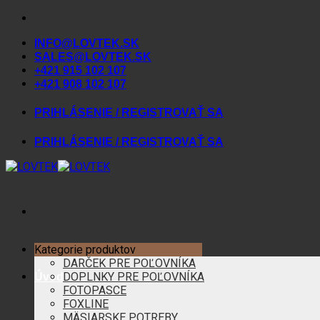
Skip
to
INFO@LOVTEK.SK
content
SALES@LOVTEK.SK
+421 915 102 107
+421 908 102 107
PRIHLÁSENIE / REGISTROVAŤ SA
PRIHLÁSENIE / REGISTROVAŤ SA
Kategorie produktov
DARČEK PRE POĽOVNÍKA
DOPLNKY PRE POĽOVNÍKA
Úvod
FOTOPASCE
FOXLINE
MÄSIARSKE POTREBY