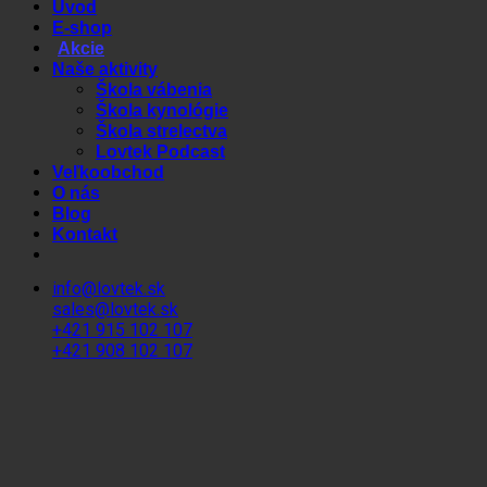
Úvod
E-shop
Akcie
Naše aktivity
Škola vábenia
Škola kynológie
Škola strelectva
Lovtek Podcast
Veľkoobchod
O nás
Blog
Kontakt
info@lovtek.sk
sales@lovtek.sk
+421 915 102 107
+421 908 102 107