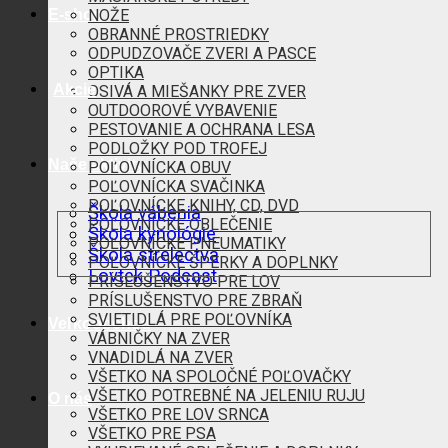
E-shop
NOŽE
OBRANNÉ PROSTRIEDKY
ODPUDZOVAČE ZVERI A PASCE
OPTIKA
Akcie
OSIVÁ A MIEŠANKY PRE ZVER
OUTDOOROVÉ VYBAVENIE
PESTOVANIE A OCHRANA LESA
PODLOŽKY POD TROFEJ
Naše aktivity
POĽOVNÍCKA OBUV
POĽOVNÍCKA SVAČINKA
POĽOVNÍCKE KNIHY, CD, DVD
Škola vábenia
POĽOVNÍCKE OBLEČENIE
Škola kynológie
POĽOVNÍCKE PNEUMATIKY
Škola strelectva
POĽOVNÍCKE ŠPERKY A DOPLNKY
Lovtek Podcast
PRÍSLUŠENSTVO PRE LOV
PRÍSLUŠENSTVO PRE ZBRAŇ
SVIETIDLÁ PRE POĽOVNÍKA
Veľkoobchod
VÁBNIČKY NA ZVER
VNADIDLÁ NA ZVER
VŠETKO NA SPOLOČNÉ POĽOVAČKY
VŠETKO POTREBNÉ NA JELENIU RUJU
O nás
VŠETKO PRE LOV SRNCA
VŠETKO PRE PSA