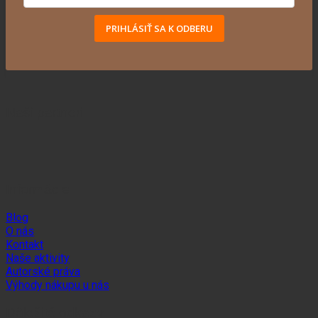
PRIHLÁSIŤ SA K ODBERU
Naši partneri
Informácie
Blog
O nás
Kontakt
Naše aktivity
Autorské práva
Výhody nákupu u nás
Dôležité odkazy