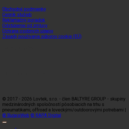
Obchodné podmienky
Cenník služieb
Reklamačný poriadok
Odstúpenie od zmluvy
Ochrana osobných údajov
Zásady používania súborov cookie (EÚ)
Sledujte nás
Platobné možnosti
Visa
MasterCard
Maestro
Dinners
Discov
Club
© 2017 - 2026 Lovtek, s.r.o. - člen BALTYRE GROUP - skupiny
medzinárodných spoločností pôsobiacich na trhu s
pneumatikami, offroad a loveckými/outdoorovými potrebami |
© BugesWeb
© RAPA Digital