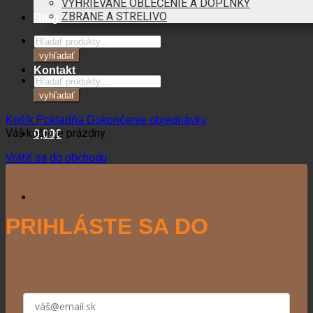
VYHRIEVANÉ OBLEČENIE A DOPLNKY
ZBRANE A STRELIVO
Blog
Products
search
vyhľadať
Kontakt
Products
search
vyhľadať
Košík
Pokladňa
Dokončenie objednávky
Váš košík je prázdny.
0,00
€
Vrátiť sa do obchodu
PRIHLÁSTE SA DO
NEWSLETTERU