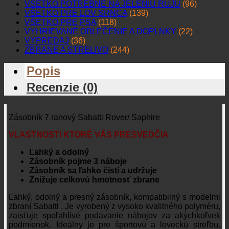
VŠETKO POTREBNÉ NA JELENIU RUJU
(96)
VŠETKO PRE LOV SRNCA
(139)
VŠETKO PRE PSA
(118)
VYHRIEVANÉ OBLEČENIE A DOPLNKY
(22)
VÝPREDAJ
(36)
ZBRANE A STRELIVO
(244)
Popis
Recenzie (0)
Zásobník 7 ranový Sabatti Rover/ Saphire
VLASTNOSTI KTORÉ VÁS PRESVEDČIA
Ľahký a odolný
Zásobník pojme 3 náboje
Zásobník sa ľahko čistí a udržuje
Znižuje celkovú hmotnosť zbrane
Ľahký, odolný a presný zásobník, kompatibilný s modelmi
zbraní Sabatti . Je vyrobený z vysoko kvalitného polyméru,
zaisťuje spoľahlivé podávanie nábojov za akýchkoľvek
podmienok. Ideálny je pre športovú a loveckú streľbu.