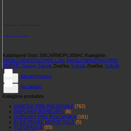
Potrebujete poradiť?
+421 915 102 107
Katalógové číslo:
SBCARMOPL308AC
Kategórie:
PRÍSLUŠENSTVO PRE LOV
,
PRÍSLUŠENSTVO PRE
ZBRAŇ
,
Zbrane Sabatti
Značka:
Sabatti
Značka:
Sabatti
Akcie/Výpredaj
Na sklade
Kategórie produktov
DARČEK PRE POĽOVNÍKA
(762)
DOPLNKY DO REVÍRU
(6)
DOPLNKY PRE POĽOVNÍKA
(181)
ELEKTRICKÉ MOTOCYKLE
(5)
FOTOPASCE
(55)