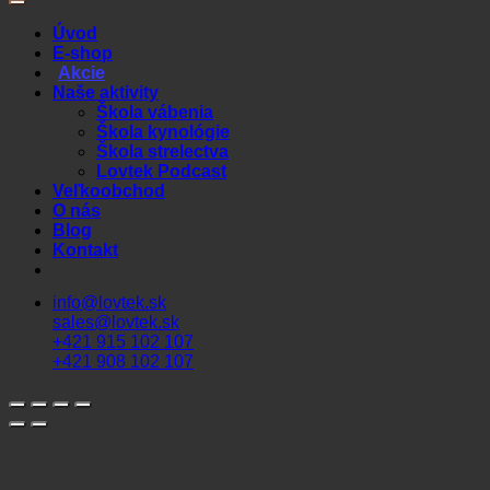
Úvod
E-shop
Akcie
Naše aktivity
Škola vábenia
Škola kynológie
Škola strelectva
Lovtek Podcast
Veľkoobchod
O nás
Blog
Kontakt
info@lovtek.sk
sales@lovtek.sk
+421 915 102 107
+421 908 102 107