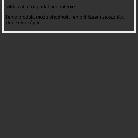
Nikto zatiaľ nepridal hodnotenie.
Tento produkt môžu ohodnotiť len prihlásení zákazníci,
ktorí si ho kúpili.
Súvisiace produkty