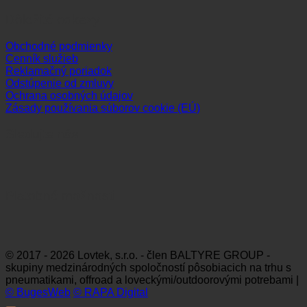
Dôležité odkazy
Obchodné podmienky
Cenník služieb
Reklamačný poriadok
Odstúpenie od zmluvy
Ochrana osobných údajov
Zásady používania súborov cookie (EÚ)
Sledujte nás
Platobné možnosti
Visa
MasterCard
Maestro
Dinners
Discov
Club
© 2017 - 2026 Lovtek, s.r.o. - člen BALTYRE GROUP -
skupiny medzinárodných spoločností pôsobiacich na trhu s
pneumatikami, offroad a loveckými/outdoorovými potrebami |
© BugesWeb
© RAPA Digital