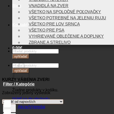
Blog
VNADIDLÁ NA ZVER
VŠETKO NA SPOLOČNÉ POĽOVAČKY
VŠETKO POTREBNÉ NA JELENIU RUJU
VŠETKO PRE LOV SRNCA
Kontakt
VŠETKO PRE PSA
VYHRIEVANÉ OBLEČENIE A DOPLNKY
ZBRANE A STRELIVO
0,00
€
Products
search
vyhľadať
Košík
Products
search
vyhľadať
KURZY VÁBENIA ZVERI
Filter / Kategórie
Žiadne produkty v košíku.
Zobrazený jediný výsledok
Vrátiť sa do obchodu
Akcie/Výpredaj