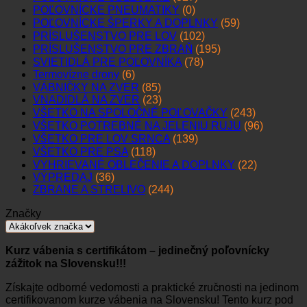
POĽOVNÍCKE PNEUMATIKY
(0)
POĽOVNÍCKE ŠPERKY A DOPLNKY
(59)
PRÍSLUŠENSTVO PRE LOV
(102)
PRÍSLUŠENSTVO PRE ZBRAŇ
(195)
SVIETIDLÁ PRE POĽOVNÍKA
(78)
Termovízne drony
(6)
VÁBNIČKY NA ZVER
(85)
VNADIDLÁ NA ZVER
(23)
VŠETKO NA SPOLOČNÉ POĽOVAČKY
(243)
VŠETKO POTREBNÉ NA JELENIU RUJU
(96)
VŠETKO PRE LOV SRNCA
(139)
VŠETKO PRE PSA
(118)
VYHRIEVANÉ OBLEČENIE A DOPLNKY
(22)
VÝPREDAJ
(36)
ZBRANE A STRELIVO
(244)
Značky
Kurz vábenia s certifikátom – jedinečný poľovnícky
zážitok na Slovensku!!!
Získajte odborné vedomosti a praktické zručnosti na jedinom
certifikovanom kurze vábenia na Slovensku! Tento kurz pod