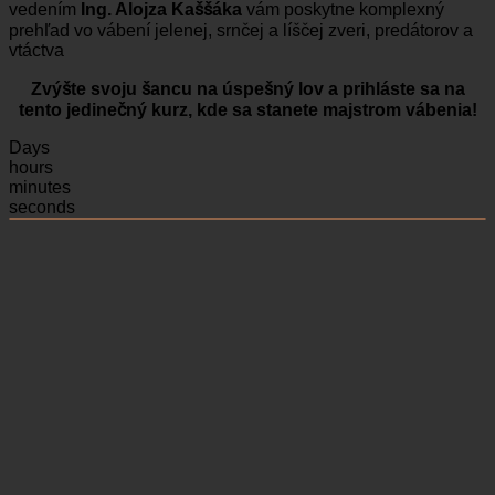
vedením
Ing. Alojza Kaššáka
vám poskytne komplexný
prehľad vo vábení jelenej, srnčej a líščej zveri, predátorov a
vtáctva
Zvýšte svoju šancu na úspešný lov a prihláste sa na
tento jedinečný kurz, kde sa stanete majstrom vábenia!
Days
hours
minutes
seconds