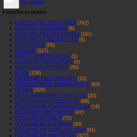
Na sklade
Kategórie produktov
DARČEK PRE POĽOVNÍKA
(762)
DOPLNKY DO REVÍRU
(6)
DOPLNKY PRE POĽOVNÍKA
(181)
ELEKTRICKÉ MOTOCYKLE
(5)
FOTOPASCE
(55)
FOXLINE
(117)
KURZY VÁBENIA ZVERI
(1)
LESNÍCKE PNEUMATIKY
(0)
MÄSIARSKE POTREBY
(56)
NOŽE
(158)
OBRANNÉ PROSTRIEDKY
(12)
ODPUDZOVAČE ZVERI A PASCE
(63)
OPTIKA
(320)
OSIVÁ A MIEŠANKY PRE ZVER
(20)
OUTDOOROVÉ VYBAVENIE
(68)
PESTOVANIE A OCHRANA LESA
(18)
PODLOŽKY POD TROFEJ
(47)
POĽOVNÍCKA OBUV
(71)
POĽOVNÍCKA SVAČINKA
(30)
POĽOVNÍCKE KNIHY, CD, DVD
(61)
POĽOVNÍCKE OBLEČENIE
(327)