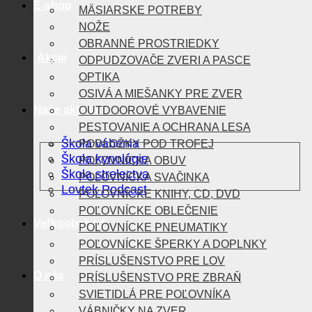
E-shop
MÄSIARSKE POTREBY
NOŽE
OBRANNÉ PROSTRIEDKY
Akcie
ODPUDZOVAČE ZVERI A PASCE
OPTIKA
OSIVÁ A MIEŠANKY PRE ZVER
Naše aktivity
OUTDOOROVÉ VYBAVENIE
PESTOVANIE A OCHRANA LESA
Škola vábenia
PODLOŽKY POD TROFEJ
Škola kynológie
POĽOVNÍCKA OBUV
Škola strelectva
POĽOVNÍCKA SVAČINKA
Lovtek Podcast
POĽOVNÍCKE KNIHY, CD, DVD
POĽOVNÍCKE OBLEČENIE
Veľkoobchod
POĽOVNÍCKE PNEUMATIKY
POĽOVNÍCKE ŠPERKY A DOPLNKY
PRÍSLUŠENSTVO PRE LOV
O nás
PRÍSLUŠENSTVO PRE ZBRAŇ
SVIETIDLÁ PRE POĽOVNÍKA
VÁBNIČKY NA ZVER