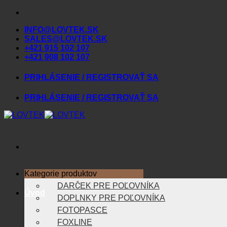
Skip
to
INFO@LOVTEK.SK
content
SALES@LOVTEK.SK
+421 915 102 107
+421 908 102 107
PRIHLÁSENIE / REGISTROVAŤ SA
PRIHLÁSENIE / REGISTROVAŤ SA
Kategorie produktov
DARČEK PRE POĽOVNÍKA
Úvod
DOPLNKY PRE POĽOVNÍKA
FOTOPASCE
FOXLINE