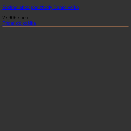
Foxline lebka pod zhody Daniel veľká
27,90
€
s DPH
Pridať do košíka