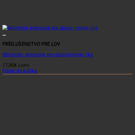
PRÍSLUŠENSTVO PRE LOV
Bělotrofix- prípravok pre úpravu trofeje 1kg
17,90
€
s DPH
Pridať do košíka