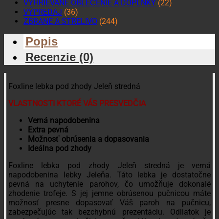
VYHRIEVANÉ OBLEČENIE A DOPLNKY
(22)
VÝPREDAJ
(36)
ZBRANE A STRELIVO
(244)
Popis
Recenzie (0)
Foxline lebka pod zhody Jeleň stredná
VLASTNOSTI KTORÉ VÁS PRESVEDČIA
Verná napodobenina
Extra pevná
Možnosť obrúsenia a dopasovania
Ideálna pod zhody
Foxline lebka pod zhody Jeleň stredná je verná
napodobenina lebky Jeleňa. Táto lebka je dostatočne
pevná na uchytenie parohov, čo umožňuje dokonalé
zhodenie trofeje. S jej jemne obrúsenou pučnicou máte
možnosť presne dopasovať Váš paroh na pučnicu,
zabezpečujúc tak bezchybnú prezentáciu. Odliatok je