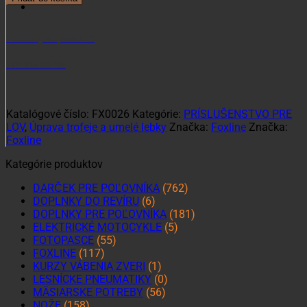
lebka
pod
zhody
Potrebujete poradiť?
Jeleň
stredná
+421 915 102 107
Katalógové číslo:
FX0026
Kategórie:
PRÍSLUŠENSTVO PRE
LOV
,
Úprava trofeje a umelé lebky
Značka:
Foxline
Značka:
Foxline
Kategórie produktov
DARČEK PRE POĽOVNÍKA
(762)
DOPLNKY DO REVÍRU
(6)
DOPLNKY PRE POĽOVNÍKA
(181)
ELEKTRICKÉ MOTOCYKLE
(5)
FOTOPASCE
(55)
FOXLINE
(117)
KURZY VÁBENIA ZVERI
(1)
LESNÍCKE PNEUMATIKY
(0)
MÄSIARSKE POTREBY
(56)
NOŽE
(158)