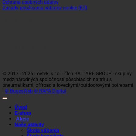
Ochrana osobných údajov
Zásady používania súborov cookie (EÚ)
Sledujte nás
Platobné možnosti
Visa
MasterCard
Maestro
Dinners
Discov
Club
© 2017 - 2026 Lovtek, s.r.o. - člen BALTYRE GROUP - skupiny
medzinárodných spoločností pôsobiacich na trhu s
pneumatikami, offroad a loveckými/outdoorovými potrebami
|
© BugesWeb
© RAPA Digital
Úvod
E-shop
Akcie
Naše aktivity
Škola vábenia