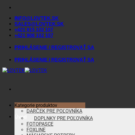
Skip
to
INFO@LOVTEK.SK
content
SALES@LOVTEK.SK
+421 915 102 107
+421 908 102 107
PRIHLÁSENIE / REGISTROVAŤ SA
PRIHLÁSENIE / REGISTROVAŤ SA
Kategorie produktov
DARČEK PRE POĽOVNÍKA
Úvod
DOPLNKY PRE POĽOVNÍKA
FOTOPASCE
FOXLINE