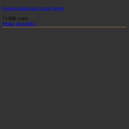
Foxline lebka pod zhody Srnec
11,90
€
s DPH
Pridať do košíka