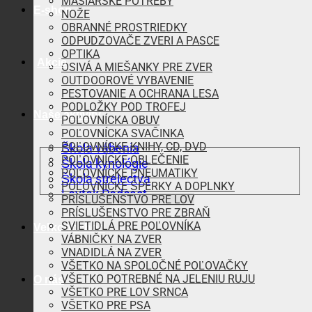
MÄSIARSKE POTREBY
E-shop
NOŽE
OBRANNÉ PROSTRIEDKY
ODPUDZOVAČE ZVERI A PASCE
OPTIKA
Akcie
OSIVÁ A MIEŠANKY PRE ZVER
OUTDOOROVÉ VYBAVENIE
PESTOVANIE A OCHRANA LESA
PODLOŽKY POD TROFEJ
Naše aktivity
POĽOVNÍCKA OBUV
POĽOVNÍCKA SVAČINKA
POĽOVNÍCKE KNIHY, CD, DVD
Škola vábenia
POĽOVNÍCKE OBLEČENIE
Škola kynológie
POĽOVNÍCKE PNEUMATIKY
Škola strelectva
POĽOVNÍCKE ŠPERKY A DOPLNKY
Lovtek Podcast
PRÍSLUŠENSTVO PRE LOV
PRÍSLUŠENSTVO PRE ZBRAŇ
SVIETIDLÁ PRE POĽOVNÍKA
Veľkoobchod
VÁBNIČKY NA ZVER
VNADIDLÁ NA ZVER
VŠETKO NA SPOLOČNÉ POĽOVAČKY
VŠETKO POTREBNÉ NA JELENIU RUJU
O nás
VŠETKO PRE LOV SRNCA
VŠETKO PRE PSA