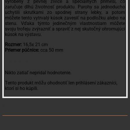
vyrobený z pevnej živice a špeciálnych prímesí, čo
zaručuje dlhú životnosť produktu. Parohy sa jednoducho
uchytili skrutkami zo spodnej strany lebky, a potom
môžete tento vytrvalý kúsok zavesiť na podložku alebo na
stenu. Vďaka týmto jedinečným vlastnostiam môžete
svoju trofeju zvýrazniť a spraviť z nej skutočný ohromujúci
kúsok na výstavu.
Rozmer:
16,5x 21 cm
Priemer púčnice:
cca 50 mm
Recenzie
Nikto zatiaľ nepridal hodnotenie.
Tento produkt môžu ohodnotiť len prihlásení zákazníci,
ktorí si ho kúpili.
Súvisiace produkty