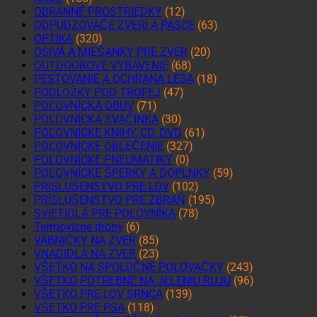
OBRANNÉ PROSTRIEDKY
(12)
ODPUDZOVAČE ZVERI A PASCE
(63)
OPTIKA
(320)
OSIVÁ A MIEŠANKY PRE ZVER
(20)
OUTDOOROVÉ VYBAVENIE
(68)
PESTOVANIE A OCHRANA LESA
(18)
PODLOŽKY POD TROFEJ
(47)
POĽOVNÍCKA OBUV
(71)
POĽOVNÍCKA SVAČINKA
(30)
POĽOVNÍCKE KNIHY, CD, DVD
(61)
POĽOVNÍCKE OBLEČENIE
(327)
POĽOVNÍCKE PNEUMATIKY
(0)
POĽOVNÍCKE ŠPERKY A DOPLNKY
(59)
PRÍSLUŠENSTVO PRE LOV
(102)
PRÍSLUŠENSTVO PRE ZBRAŇ
(195)
SVIETIDLÁ PRE POĽOVNÍKA
(78)
Termovízne drony
(6)
VÁBNIČKY NA ZVER
(85)
VNADIDLÁ NA ZVER
(23)
VŠETKO NA SPOLOČNÉ POĽOVAČKY
(243)
VŠETKO POTREBNÉ NA JELENIU RUJU
(96)
VŠETKO PRE LOV SRNCA
(139)
VŠETKO PRE PSA
(118)