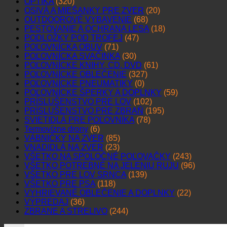
OPTIKA
(320)
OSIVÁ A MIEŠANKY PRE ZVER
(20)
OUTDOOROVÉ VYBAVENIE
(68)
PESTOVANIE A OCHRANA LESA
(18)
PODLOŽKY POD TROFEJ
(47)
POĽOVNÍCKA OBUV
(71)
POĽOVNÍCKA SVAČINKA
(30)
POĽOVNÍCKE KNIHY, CD, DVD
(61)
POĽOVNÍCKE OBLEČENIE
(327)
POĽOVNÍCKE PNEUMATIKY
(0)
POĽOVNÍCKE ŠPERKY A DOPLNKY
(59)
PRÍSLUŠENSTVO PRE LOV
(102)
PRÍSLUŠENSTVO PRE ZBRAŇ
(195)
SVIETIDLÁ PRE POĽOVNÍKA
(78)
Termovízne drony
(6)
VÁBNIČKY NA ZVER
(85)
VNADIDLÁ NA ZVER
(23)
VŠETKO NA SPOLOČNÉ POĽOVAČKY
(243)
VŠETKO POTREBNÉ NA JELENIU RUJU
(96)
VŠETKO PRE LOV SRNCA
(139)
VŠETKO PRE PSA
(118)
VYHRIEVANÉ OBLEČENIE A DOPLNKY
(22)
VÝPREDAJ
(36)
ZBRANE A STRELIVO
(244)