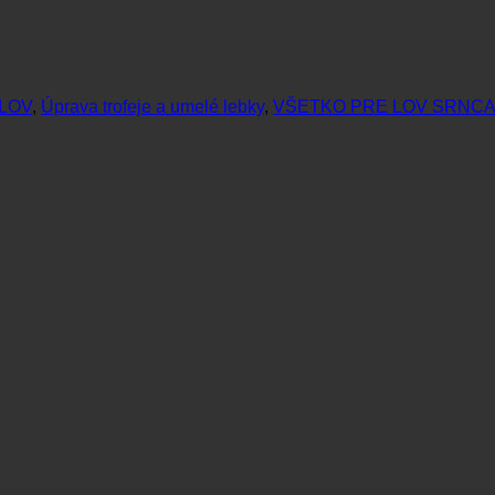
LOV
,
Úprava trofeje a umelé lebky
,
VŠETKO PRE LOV SRNCA