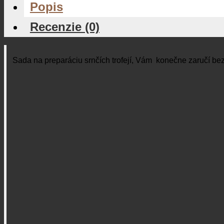
Popis
Recenzie (0)
Sada na preparáciu srnčích trofejí, Vám konečne zaručí bezs