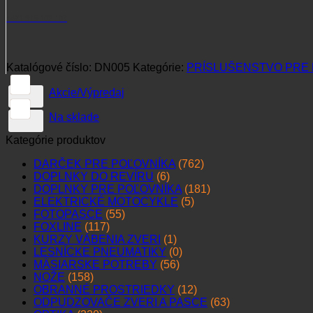
+421 915 102 107
Katalógové číslo:
DN005
Kategórie:
PRÍSLUŠENSTVO PRE 
Akcie/Výpredaj
Na sklade
Kategórie produktov
DARČEK PRE POĽOVNÍKA
(762)
DOPLNKY DO REVÍRU
(6)
DOPLNKY PRE POĽOVNÍKA
(181)
ELEKTRICKÉ MOTOCYKLE
(5)
FOTOPASCE
(55)
FOXLINE
(117)
KURZY VÁBENIA ZVERI
(1)
LESNÍCKE PNEUMATIKY
(0)
MÄSIARSKE POTREBY
(56)
NOŽE
(158)
OBRANNÉ PROSTRIEDKY
(12)
ODPUDZOVAČE ZVERI A PASCE
(63)