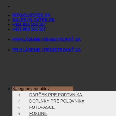
Skip
to
INFO@LOVTEK.SK
content
SALES@LOVTEK.SK
+421 915 102 107
+421 908 102 107
PRIHLÁSENIE / REGISTROVAŤ SA
PRIHLÁSENIE / REGISTROVAŤ SA
Kategorie produktov
DARČEK PRE POĽOVNÍKA
DOPLNKY PRE POĽOVNÍKA
FOTOPASCE
FOXLINE