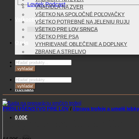
Lovtek Podcast
VNADIDLÁ NA ZVER
VŠETKO NA SPOLOČNÉ POĽOVAČKY
Veľkoobchod
VŠETKO POTREBNÉ NA JELENIU RUJU
VŠETKO PRE LOV SRNCA
VŠETKO PRE PSA
O nás
VYHRIEVANÉ OBLEČENIE A DOPLNKY
ZBRANE A STRELIVO
Products
Blog
search
vyhľadať
Products
search
vyhľadať
Kontakt
PRÍSLUŠENSTVO PRE LOV
/
Úprava trofeje a umelé lebk
0,00
€
Sada na preparáciu srnčích tro
Košík