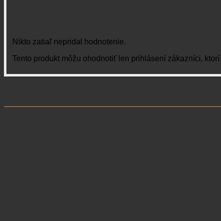
Recenzie
Nikto zatiaľ nepridal hodnotenie.
Tento produkt môžu ohodnotiť len prihlásení zákazníci, ktorí s
Súvisiace produkty