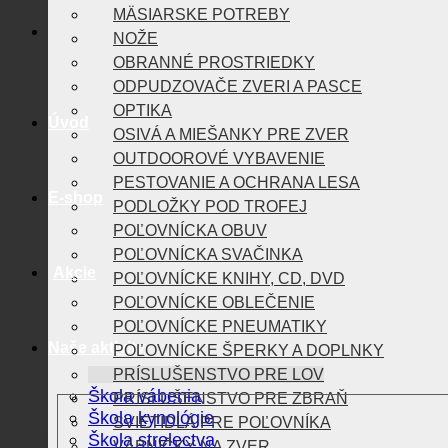
MÄSIARSKE POTREBY
NOŽE
OBRANNÉ PROSTRIEDKY
ODPUDZOVAČE ZVERI A PASCE
OPTIKA
Úvod
OSIVÁ A MIEŠANKY PRE ZVER
OUTDOOROVÉ VYBAVENIE
PESTOVANIE A OCHRANA LESA
E-shop
PODLOŽKY POD TROFEJ
POĽOVNÍCKA OBUV
POĽOVNÍCKA SVAČINKA
Akcie
POĽOVNÍCKE KNIHY, CD, DVD
POĽOVNÍCKE OBLEČENIE
POĽOVNÍCKE PNEUMATIKY
Naše aktivity
POĽOVNÍCKE ŠPERKY A DOPLNKY
PRÍSLUŠENSTVO PRE LOV
Škola vábenia
PRÍSLUŠENSTVO PRE ZBRAŇ
Škola kynológie
SVIETIDLÁ PRE POĽOVNÍKA
Škola strelectva
VÁBNIČKY NA ZVER