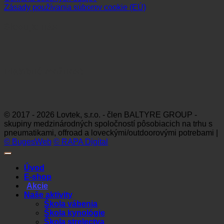
Zásady používania súborov cookie (EÚ)
Sledujte nás
Platobné možnosti
Visa
MasterCard
Maestro
Dinners
Discov
Club
© 2017 - 2026 Lovtek, s.r.o. - člen BALTYRE GROUP -
skupiny medzinárodných spoločností pôsobiacich na trhu s
pneumatikami, offroad a loveckými/outdoorovými potrebami |
© BugesWeb
© RAPA Digital
Úvod
E-shop
Akcie
Naše aktivity
Škola vábenia
Škola kynológie
Škola strelectva