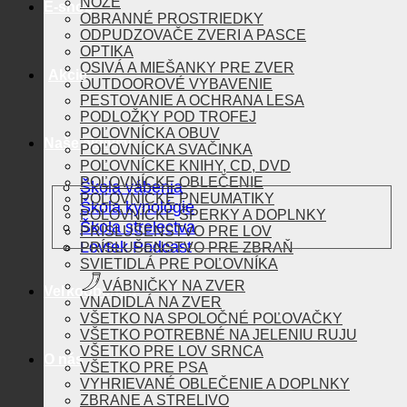
NOŽE
E-shop
OBRANNÉ PROSTRIEDKY
ODPUDZOVAČE ZVERI A PASCE
OPTIKA
OSIVÁ A MIEŠANKY PRE ZVER
Akcie
OUTDOOROVÉ VYBAVENIE
PESTOVANIE A OCHRANA LESA
PODLOŽKY POD TROFEJ
POĽOVNÍCKA OBUV
Naše aktivity
POĽOVNÍCKA SVAČINKA
POĽOVNÍCKE KNIHY, CD, DVD
POĽOVNÍCKE OBLEČENIE
Škola vábenia
POĽOVNÍCKE PNEUMATIKY
Škola kynológie
POĽOVNÍCKE ŠPERKY A DOPLNKY
Škola strelectva
PRÍSLUŠENSTVO PRE LOV
Lovtek Podcast
PRÍSLUŠENSTVO PRE ZBRAŇ
SVIETIDLÁ PRE POĽOVNÍKA
VÁBNIČKY NA ZVER
Veľkoobchod
VNADIDLÁ NA ZVER
VŠETKO NA SPOLOČNÉ POĽOVAČKY
VŠETKO POTREBNÉ NA JELENIU RUJU
VŠETKO PRE LOV SRNCA
O nás
VŠETKO PRE PSA
VYHRIEVANÉ OBLEČENIE A DOPLNKY
ZBRANE A STRELIVO