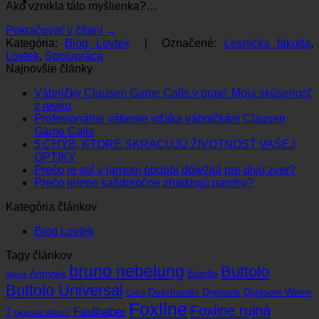
Ako vznikla táto myšlienka?…
Pokračovať v čítaní
→
Kategória:
Blog Lovtek
|
Označené:
Lesnícka fakulta
,
Lovtek
,
Spolupráca
Najnovšie články
Vábničky Clausen Game Calls v praxi: Moja skúsenosť
Žiadne
z revíru
komentáre
Profesionálne vábenie vďaka vábničkám Clausen
na
Žiadne
Game Calls
Vábničky
komentáre
5 CHÝB, KTORÉ SKRACUJÚ ŽIVOTNOSŤ VAŠEJ
Clausen
na
Žiadne
OPTIKY
Game
Profesionálne
komentáre
Žiad
Prečo je soľ v jarnom období dôležitá pre divú zver?
Calls
na
vábenie
Žiadne
kome
Prečo jelene každoročne zhadzujú parohy?
v
5
vďaka
na
komentáre
Kategória článkov
praxi:
CHÝB,
vábničkám
na
Preč
Moja
KTORÉ
Clausen
Prečo
je
Blog Lovtek
skúsenosť
SKRACUJÚ
Game
jelene
soľ
z revíru
ŽIVOTNOSŤ
Calls
každoročne
v
Tagy článkov
VAŠEJ
zhadzujú
jarn
bruno nebelung
Buttolo
OPTIKY
parohy?
obdo
Armytek
Butollo
Alpina
dôlež
Buttolo Universal
Deerhunter
Digitsole
Digitsole Warm
Cofra
pre
Foxline
Foxline rujná
divú
Faulhaber
7
Digitsole Warm7