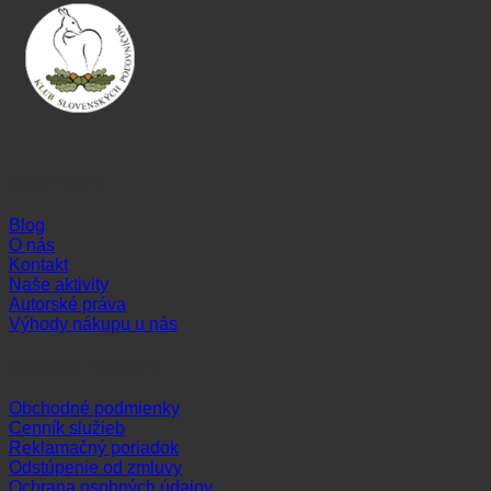
Informácie
Blog
O nás
Kontakt
Naše aktivity
Autorské práva
Výhody nákupu u nás
Dôležité odkazy
Obchodné podmienky
Cenník služieb
Reklamačný poriadok
Odstúpenie od zmluvy
Ochrana osobných údajov