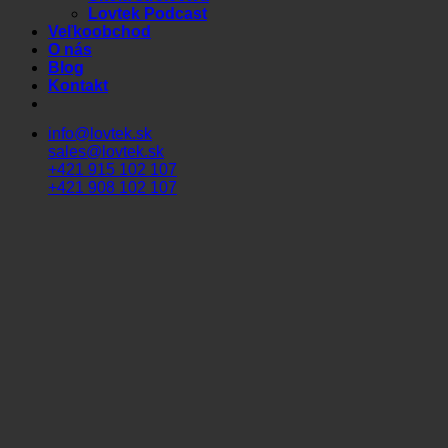
Lovtek Podcast
Veľkoobchod
O nás
Blog
Kontakt
info@lovtek.sk
sales@lovtek.sk
+421 915 102 107
+421 908 102 107