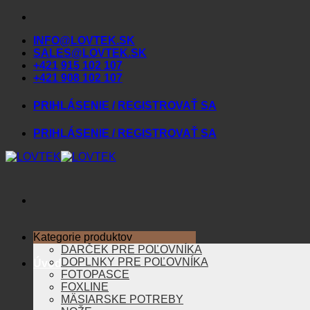
Skip
to
INFO@LOVTEK.SK
content
SALES@LOVTEK.SK
+421 915 102 107
+421 908 102 107
PRIHLÁSENIE / REGISTROVAŤ SA
PRIHLÁSENIE / REGISTROVAŤ SA
Kategorie produktov
DARČEK PRE POĽOVNÍKA
DOPLNKY PRE POĽOVNÍKA
Úvod
FOTOPASCE
FOXLINE
MÄSIARSKE POTREBY