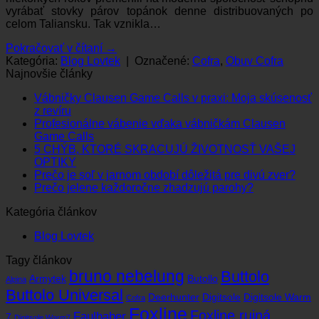
vyrábať stovky párov topánok denne distribuovaných po
celom Taliansku. Tak vznikla…
Pokračovať v čítaní
→
Kategória:
Blog Lovtek
|
Označené:
Cofra
,
Obuv Cofra
Najnovšie články
Vábničky Clausen Game Calls v praxi: Moja skúsenosť
Žiadne
z revíru
komentáre
Profesionálne vábenie vďaka vábničkám Clausen
na
Žiadne
Game Calls
Vábničky
komentáre
5 CHÝB, KTORÉ SKRACUJÚ ŽIVOTNOSŤ VAŠEJ
Clausen
na
Žiadne
OPTIKY
Game
Profesionálne
komentáre
Žiad
Prečo je soľ v jarnom období dôležitá pre divú zver?
Calls
na
vábenie
Žiadne
kome
Prečo jelene každoročne zhadzujú parohy?
v
5
vďaka
na
komentáre
Kategória článkov
praxi:
CHÝB,
vábničkám
na
Preč
Moja
KTORÉ
Clausen
Prečo
je
Blog Lovtek
skúsenosť
SKRACUJÚ
Game
jelene
soľ
z revíru
ŽIVOTNOSŤ
Calls
každoročne
v
Tagy článkov
VAŠEJ
zhadzujú
jarn
bruno nebelung
Buttolo
OPTIKY
parohy?
obdo
Armytek
Butollo
Alpina
dôlež
Buttolo Universal
Deerhunter
Digitsole
Digitsole Warm
Cofra
pre
Foxline
Foxline rujná
divú
Faulhaber
7
Digitsole Warm7