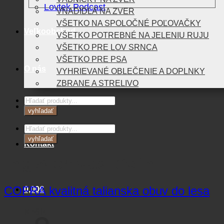
Lovtek Podcast
VNADIDLÁ NA ZVER
VŠETKO NA SPOLOČNÉ POĽOVAČKY
Veľkoobchod
VŠETKO POTREBNÉ NA JELENIU RUJU
VŠETKO PRE LOV SRNCA
VŠETKO PRE PSA
O nás
VYHRIEVANÉ OBLEČENIE A DOPLNKY
ZBRANE A STRELIVO
Products
Blog
search
vyhľadať
Products
search
vyhľadať
Kontakt
Tag Archives:
Cofra
COFRA kvalitná talianska obuv do lesa
0,00
€
Košík