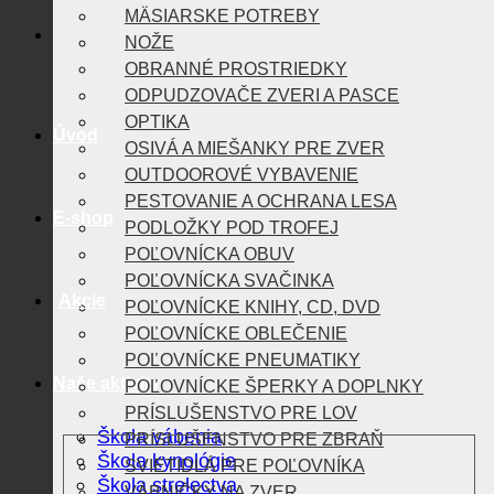
MÄSIARSKE POTREBY
NOŽE
OBRANNÉ PROSTRIEDKY
ODPUDZOVAČE ZVERI A PASCE
OPTIKA
Úvod
OSIVÁ A MIEŠANKY PRE ZVER
OUTDOOROVÉ VYBAVENIE
PESTOVANIE A OCHRANA LESA
E-shop
PODLOŽKY POD TROFEJ
POĽOVNÍCKA OBUV
POĽOVNÍCKA SVAČINKA
Akcie
POĽOVNÍCKE KNIHY, CD, DVD
POĽOVNÍCKE OBLEČENIE
POĽOVNÍCKE PNEUMATIKY
Naše aktivity
POĽOVNÍCKE ŠPERKY A DOPLNKY
PRÍSLUŠENSTVO PRE LOV
Škola vábenia
PRÍSLUŠENSTVO PRE ZBRAŇ
Škola kynológie
SVIETIDLÁ PRE POĽOVNÍKA
Škola strelectva
VÁBNIČKY NA ZVER