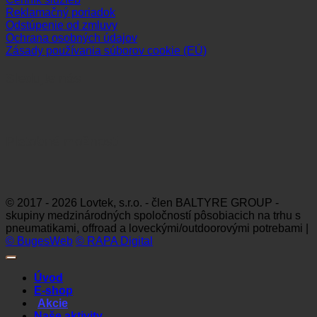
Reklamačný poriadok
Odstúpenie od zmluvy
Ochrana osobných údajov
Zásady používania súborov cookie (EÚ)
Sledujte nás
Platobné možnosti
Visa
MasterCard
Maestro
Dinners
Discov
Club
© 2017 - 2026 Lovtek, s.r.o. - člen BALTYRE GROUP -
skupiny medzinárodných spoločností pôsobiacich na trhu s
pneumatikami, offroad a loveckými/outdoorovými potrebami |
© BugesWeb
© RAPA Digital
Úvod
E-shop
Akcie
Naše aktivity