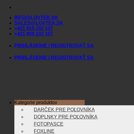
Skip
to
INFO@LOVTEK.SK
content
SALES@LOVTEK.SK
+421 915 102 107
+421 908 102 107
PRIHLÁSENIE / REGISTROVAŤ SA
PRIHLÁSENIE / REGISTROVAŤ SA
Kategorie produktov
DARČEK PRE POĽOVNÍKA
DOPLNKY PRE POĽOVNÍKA
FOTOPASCE
FOXLINE