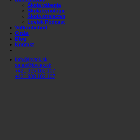
Škola vábenia
Škola kynológie
Škola strelectva
Lovtek Podcast
Veľkoobchod
O nás
Blog
Kontakt
info@lovtek.sk
sales@lovtek.sk
+421 915 102 107
+421 908 102 107