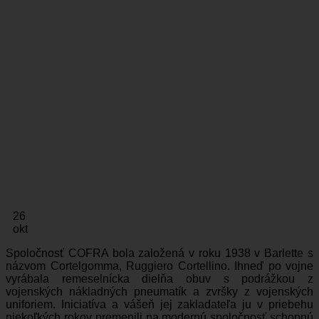
26
okt
Spoločnosť COFRA bola založená v roku 1938 v Barlette s
názvom Cortelgomma, Ruggiero Cortellino. Ihneď po vojne
vyrábala remeselnícka dielňa obuv s podrážkou z
vojenských nákladných pneumatík a zvršky z vojenských
uniforiem. Iniciatíva a vášeň jej zakladateľa ju v priebehu
niekoľkých rokov premenili na modernú spoločnosť schopnú