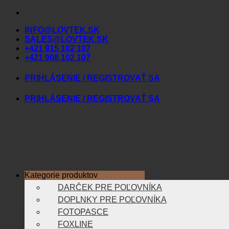
Skip
to
INFO@LOVTEK.SK
content
SALES@LOVTEK.SK
+421 915 102 107
+421 908 102 107
PRIHLÁSENIE / REGISTROVAŤ SA
PRIHLÁSENIE / REGISTROVAŤ SA
Kategorie produktov
DARČEK PRE POĽOVNÍKA
DOPLNKY PRE POĽOVNÍKA
FOTOPASCE
FOXLINE