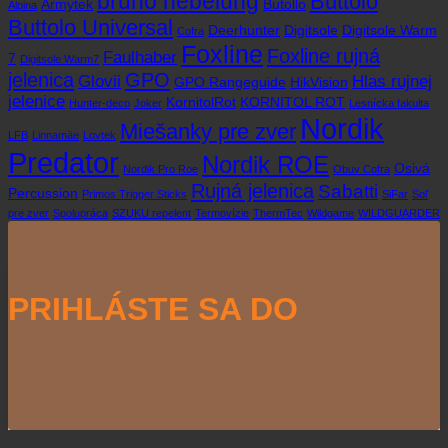
bruno nebelung
Buttolo
OPTIKY
parohy?
obdo
Armytek
Butollo
Alpina
dôlež
Buttolo Universal
Deerhunter
Digitsole
Digitsole Warm
Cofra
pre
Foxline
Foxline rujná
divú
Faulhaber
7
Digitsole Warm7
zver
jelenica
GPO
Glovii
Hlas rujnej
GPO Rangeguide
HikVision
jelenice
KornitolRot
KORNITOL ROT
Hunter-deco
Joker
Lesnícka fakulta
Nordik
Miešanky pre zver
LFB
Linnamäe
Lovtek
Predator
Nordik ROE
Osivá
Nordik Pro Roe
Obuv Cofra
Rujná jelenica
Sabatti
Percussion
Primos Trigger Sticks
SiFar
Soľ
pre zver
Spolupráca
SZUKU repelent
Termovízie
ThermTec
Wildgame
WILDGUARDER
PRIHLÁSTE SA DO
NEWSLETTERU