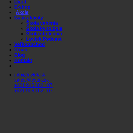
Úvod
E-shop
Akcie
Naše aktivity
Škola vábenia
Škola kynológie
Škola strelectva
Lovtek Podcast
Veľkoobchod
O nás
Blog
Kontakt
info@lovtek.sk
sales@lovtek.sk
+421 915 102 107
+421 908 102 107