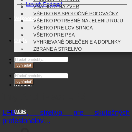
Lovtek Podcast
VNADIDLÁ NA ZVER
VŠETKO NA SPOLOČNÉ POĽOVAČKY
Veľkoobchod
VŠETKO POTREBNÉ NA JELENIU RUJU
VŠETKO PRE LOV SRNCA
VŠETKO PRE PSA
O nás
VYHRIEVANÉ OBLEČENIE A DOPLNKY
ZBRANE A STRELIVO
Products
Blog
search
vyhľadať
Products
search
vyhľadať
Kontakt
Tag Archives:
LFB
LFB , strelivo pre skutočných
0,00
€
profesionálov…
Košík