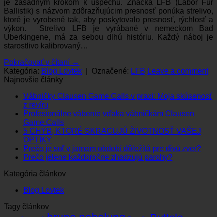
je zásadným krokom k úspechu. Značka LFB (Labor Fur
Ballistik) s názvom zdôrazňujúcim presnosť ponúka strelivo,
ktoré je vyrobené tak, aby poskytovalo presnosť, rýchlosť a
výkon. Strelivo LFB je vyrábané v nemeckom Bad
Uberkingene, má za sebou dlhú históriu. Každý náboj je
starostlivo kalibrovaný…
Pokračovať v čítaní
→
Kategória:
Blog Lovtek
|
Označené:
LFB
Leave a comment
Najnovšie články
Vábničky Clausen Game Calls v praxi: Moja skúsenosť
Žiadne
z revíru
komentáre
Profesionálne vábenie vďaka vábničkám Clausen
na
Žiadne
Game Calls
Vábničky
komentáre
5 CHÝB, KTORÉ SKRACUJÚ ŽIVOTNOSŤ VAŠEJ
Clausen
na
Žiadne
OPTIKY
Game
Profesionálne
komentáre
Žiad
Prečo je soľ v jarnom období dôležitá pre divú zver?
Calls
na
vábenie
Žiadne
kome
Prečo jelene každoročne zhadzujú parohy?
v
5
vďaka
na
komentáre
Kategória článkov
praxi:
CHÝB,
vábničkám
na
Preč
Moja
KTORÉ
Clausen
Prečo
je
Blog Lovtek
skúsenosť
SKRACUJÚ
Game
jelene
soľ
z revíru
ŽIVOTNOSŤ
Calls
každoročne
v
Tagy článkov
VAŠEJ
zhadzujú
jarn