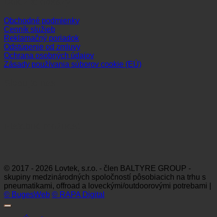
Dôležité odkazy
Obchodné podmienky
Cenník služieb
Reklamačný poriadok
Odstúpenie od zmluvy
Ochrana osobných údajov
Zásady používania súborov cookie (EÚ)
Sledujte nás
Platobné možnosti
Visa
MasterCard
Maestro
Dinners
Discov
Club
© 2017 - 2026 Lovtek, s.r.o. - člen BALTYRE GROUP -
skupiny medzinárodných spoločností pôsobiacich na trhu s
pneumatikami, offroad a loveckými/outdoorovými potrebami |
© BugesWeb
© RAPA Digital