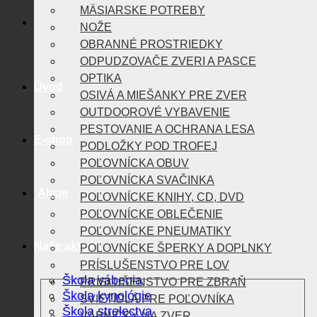
MÄSIARSKE POTREBY
NOŽE
OBRANNÉ PROSTRIEDKY
ODPUDZOVAČE ZVERI A PASCE
OPTIKA
Úvod
OSIVÁ A MIEŠANKY PRE ZVER
OUTDOOROVÉ VYBAVENIE
PESTOVANIE A OCHRANA LESA
E-shop
PODLOŽKY POD TROFEJ
POĽOVNÍCKA OBUV
POĽOVNÍCKA SVAČINKA
Akcie
POĽOVNÍCKE KNIHY, CD, DVD
POĽOVNÍCKE OBLEČENIE
POĽOVNÍCKE PNEUMATIKY
Naše aktivity
POĽOVNÍCKE ŠPERKY A DOPLNKY
PRÍSLUŠENSTVO PRE LOV
Škola vábenia
PRÍSLUŠENSTVO PRE ZBRAŇ
Škola kynológie
SVIETIDLÁ PRE POĽOVNÍKA
Škola strelectva
VÁBNIČKY NA ZVER