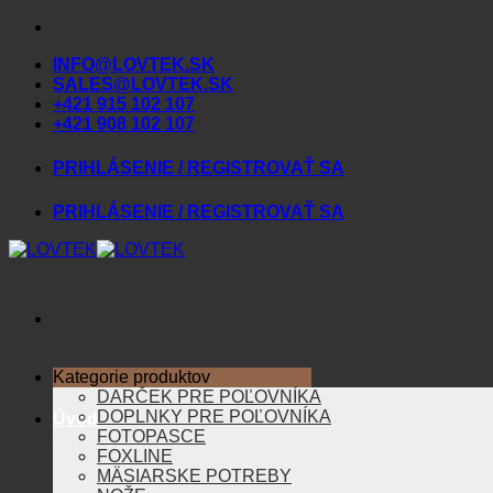
Skip
to
INFO@LOVTEK.SK
content
SALES@LOVTEK.SK
+421 915 102 107
+421 908 102 107
PRIHLÁSENIE / REGISTROVAŤ SA
PRIHLÁSENIE / REGISTROVAŤ SA
Kategorie produktov
DARČEK PRE POĽOVNÍKA
DOPLNKY PRE POĽOVNÍKA
Úvod
FOTOPASCE
FOXLINE
MÄSIARSKE POTREBY