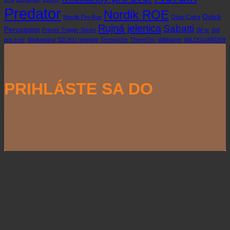
Predator
Nordik ROE
Osivá
Nordik Pro Roe
Obuv Cofra
Rujná jelenica
Sabatti
Percussion
Primos Trigger Sticks
SiFar
Soľ
pre zver
Spolupráca
SZUKU repelent
Termovízie
ThermTec
Wildgame
WILDGUARDER
PRIHLÁSTE SA DO
NEWSLETTERU
Naši partneri