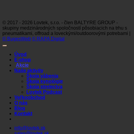
Visa
MasterCard
Maestro
Dinners
Discov
Club
© 2017 - 2026 Lovtek, s.r.o. - člen BALTYRE GROUP -
skupiny medzinárodných spoločností pôsobiacich na trhu s
pneumatikami, offroad a loveckými/outdoorovými potrebami |
© BugesWeb
© RAPA Digital
Úvod
E-shop
Akcie
Naše aktivity
Škola vábenia
Škola kynológie
Škola strelectva
Lovtek Podcast
Veľkoobchod
O nás
Blog
Kontakt
info@lovtek.sk
sales@lovtek.sk