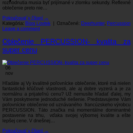
rozhodnutia musia byť prijímané v zlomku sekundy. Reflexné
oblečenie preto nie…
Pokračovať v čítaní
→
Kategória:
Blog Lovtek
|
Označené:
Deerhunter
,
Percussion
Leave a comment
Oblečenie PERCUSSION- kvalita za
super cenu
06
nov
Hľadáte aj Vy kvalitné poľovnícke oblečenie, ktoré má nielen
fantastické kľúčové vlastnosti, ale aj dobre vyzerá a je za
normálnu a prijateľnú cenu? Už nemusíte hľadať ďalej, my
Vám poskytneme jednoduché riešenie. Predstavujeme Vám
poľovnícke oblečenie od uznávaného francúzskeho výrobcu
PERCUSSION. Táto značka má momentálne dominantné
postavenie na trhu, vďaka svojej výbornej kvalite a ešte
lepšej cene. V dnešnej…
Pokračovať v čítaní
→