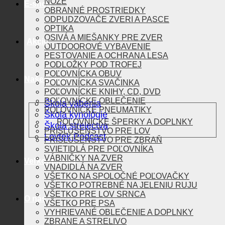
NOŽE
E-shop
OBRANNÉ PROSTRIEDKY
ODPUDZOVAČE ZVERI A PASCE
OPTIKA
OSIVÁ A MIEŠANKY PRE ZVER
Akcie
OUTDOOROVÉ VYBAVENIE
PESTOVANIE A OCHRANA LESA
PODLOŽKY POD TROFEJ
POĽOVNÍCKA OBUV
Naše aktivity
POĽOVNÍCKA SVAČINKA
POĽOVNÍCKE KNIHY, CD, DVD
POĽOVNÍCKE OBLEČENIE
Škola vábenia
POĽOVNÍCKE PNEUMATIKY
Škola kynológie
POĽOVNÍCKE ŠPERKY A DOPLNKY
Škola strelectva
PRÍSLUŠENSTVO PRE LOV
Lovtek Podcast
PRÍSLUŠENSTVO PRE ZBRAŇ
SVIETIDLÁ PRE POĽOVNÍKA
VÁBNIČKY NA ZVER
Veľkoobchod
VNADIDLÁ NA ZVER
VŠETKO NA SPOLOČNÉ POĽOVAČKY
VŠETKO POTREBNÉ NA JELENIU RUJU
VŠETKO PRE LOV SRNCA
O nás
VŠETKO PRE PSA
VYHRIEVANÉ OBLEČENIE A DOPLNKY
ZBRANE A STRELIVO