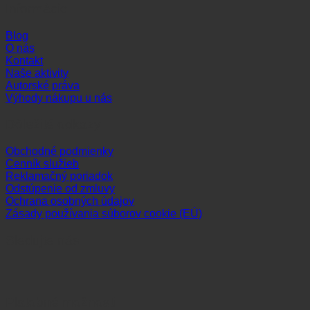
Informácie
Blog
O nás
Kontakt
Naše aktivity
Autorské práva
Výhody nákupu u nás
Dôležité odkazy
Obchodné podmienky
Cenník služieb
Reklamačný poriadok
Odstúpenie od zmluvy
Ochrana osobných údajov
Zásady používania súborov cookie (EÚ)
Sledujte nás
Platobné možnosti