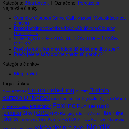
Kategória:
Blog Lovtek
|
Označené:
Percussion
Najnovšie články
Vábničky Clausen Game Calls v praxi: Moja skúsenosť
Žiadne
z revíru
komentáre
Profesionálne vábenie vďaka vábničkám Clausen
na
Žiadne
Game Calls
Vábničky
komentáre
5 CHÝB, KTORÉ SKRACUJÚ ŽIVOTNOSŤ VAŠEJ
Clausen
na
Žiadne
OPTIKY
Game
Profesionálne
komentáre
Žiad
Prečo je soľ v jarnom období dôležitá pre divú zver?
Calls
na
vábenie
Žiadne
kome
Prečo jelene každoročne zhadzujú parohy?
v
5
vďaka
na
komentáre
Kategória článkov
praxi:
CHÝB,
vábničkám
na
Preč
Moja
KTORÉ
Clausen
Prečo
je
Blog Lovtek
skúsenosť
SKRACUJÚ
Game
jelene
soľ
z revíru
ŽIVOTNOSŤ
Calls
každoročne
v
Tagy článkov
VAŠEJ
zhadzujú
jarn
bruno nebelung
Buttolo
OPTIKY
parohy?
obdo
Armytek
Butollo
Alpina
dôlež
Buttolo Universal
Deerhunter
Digitsole
Digitsole Warm
Cofra
pre
Foxline
Foxline rujná
divú
Faulhaber
7
Digitsole Warm7
zver
jelenica
GPO
Glovii
Hlas rujnej
GPO Rangeguide
HikVision
jelenice
KornitolRot
KORNITOL ROT
Hunter-deco
Joker
Lesnícka fakulta
Nordik
Miešanky pre zver
LFB
Linnamäe
Lovtek