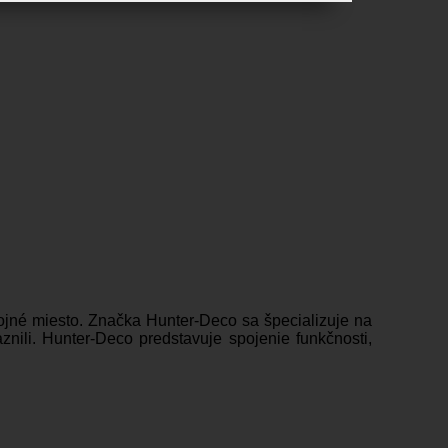
ôstojné miesto. Značka Hunter-Deco sa špecializuje na
aznili. Hunter-Deco predstavuje spojenie funkčnosti,