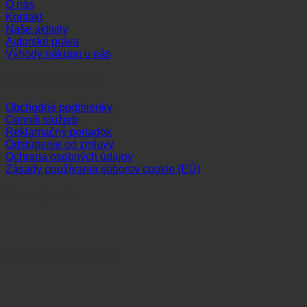
O nás
Kontakt
Naše aktivity
Autorské práva
Výhody nákupu u nás
Dôležité odkazy
Obchodné podmienky
Cenník služieb
Reklamačný poriadok
Odstúpenie od zmluvy
Ochrana osobných údajov
Zásady používania súborov cookie (EÚ)
Sledujte nás
Platobné možnosti
Visa
MasterCa