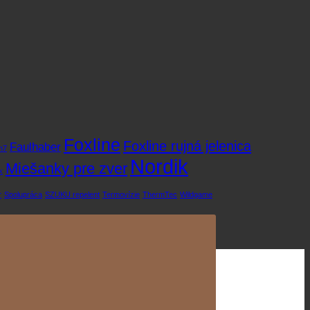
Foxline
Foxline rujná jelenica
Faulhaber
m7
Nordik
Miešanky pre zver
k
r
Spolupráca
SZUKU repelent
Termovízie
ThermTec
Wildgame