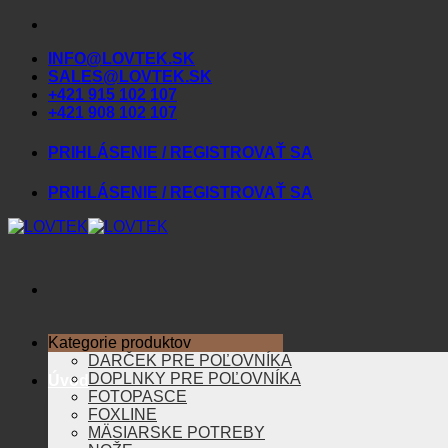
Skip
to
INFO@LOVTEK.SK
content
SALES@LOVTEK.SK
+421 915 102 107
+421 908 102 107
PRIHLÁSENIE / REGISTROVAŤ SA
PRIHLÁSENIE / REGISTROVAŤ SA
Kategorie produktov
DARČEK PRE POĽOVNÍKA
DOPLNKY PRE POĽOVNÍKA
Úvod
FOTOPASCE
FOXLINE
MÄSIARSKE POTREBY