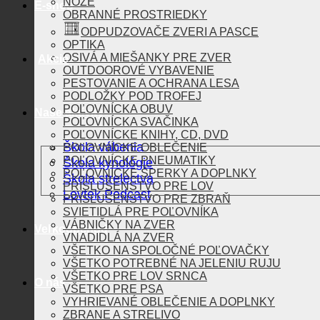
NOŽE
E-shop
OBRANNÉ PROSTRIEDKY
ODPUDZOVAČE ZVERI A PASCE
OPTIKA
OSIVÁ A MIEŠANKY PRE ZVER
Akcie
OUTDOOROVÉ VYBAVENIE
PESTOVANIE A OCHRANA LESA
PODLOŽKY POD TROFEJ
POĽOVNÍCKA OBUV
Naše aktivity
POĽOVNÍCKA SVAČINKA
POĽOVNÍCKE KNIHY, CD, DVD
Škola vábenia
POĽOVNÍCKE OBLEČENIE
POĽOVNÍCKE PNEUMATIKY
Škola kynológie
POĽOVNÍCKE ŠPERKY A DOPLNKY
Škola strelectva
PRÍSLUŠENSTVO PRE LOV
Lovtek Podcast
PRÍSLUŠENSTVO PRE ZBRAŇ
SVIETIDLÁ PRE POĽOVNÍKA
VÁBNIČKY NA ZVER
Veľkoobchod
VNADIDLÁ NA ZVER
VŠETKO NA SPOLOČNÉ POĽOVAČKY
VŠETKO POTREBNÉ NA JELENIU RUJU
VŠETKO PRE LOV SRNCA
O nás
VŠETKO PRE PSA
VYHRIEVANÉ OBLEČENIE A DOPLNKY
ZBRANE A STRELIVO