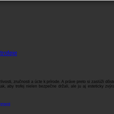
trofeje
livosti, zručnosti a úcte k prírode. A práve preto si zaslúži d
ak, aby trofej nielen bezpečne držali, ale ju aj esteticky zvýr
mment