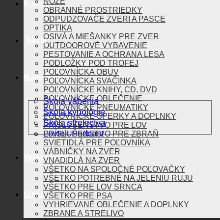
NOŽE
E-shop
OBRANNÉ PROSTRIEDKY
ODPUDZOVAČE ZVERI A PASCE
OPTIKA
OSIVÁ A MIEŠANKY PRE ZVER
Akcie
OUTDOOROVÉ VYBAVENIE
PESTOVANIE A OCHRANA LESA
PODLOŽKY POD TROFEJ
POĽOVNÍCKA OBUV
Naše aktivity
POĽOVNÍCKA SVAČINKA
POĽOVNÍCKE KNIHY, CD, DVD
POĽOVNÍCKE OBLEČENIE
Škola vábenia
POĽOVNÍCKE PNEUMATIKY
Škola kynológie
POĽOVNÍCKE ŠPERKY A DOPLNKY
Škola strelectva
PRÍSLUŠENSTVO PRE LOV
Lovtek Podcast
PRÍSLUŠENSTVO PRE ZBRAŇ
SVIETIDLÁ PRE POĽOVNÍKA
VÁBNIČKY NA ZVER
Veľkoobchod
VNADIDLÁ NA ZVER
VŠETKO NA SPOLOČNÉ POĽOVAČKY
VŠETKO POTREBNÉ NA JELENIU RUJU
VŠETKO PRE LOV SRNCA
O nás
VŠETKO PRE PSA
VYHRIEVANÉ OBLEČENIE A DOPLNKY
ZBRANE A STRELIVO