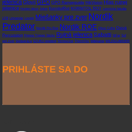
jelenica
GPO
Glovii
Hlas rujnej
GPO Rangeguide
HikVision
jelenice
KornitolRot
KORNITOL ROT
Hunter-deco
Joker
Lesnícka fakulta
Nordik
Miešanky pre zver
LFB
Linnamäe
Lovtek
Predator
Nordik ROE
Osivá
Nordik Pro Roe
Obuv Cofra
Rujná jelenica
Sabatti
Percussion
Primos Trigger Sticks
SiFar
Soľ
pre zver
Spolupráca
SZUKU repelent
Termovízie
ThermTec
Wildgame
WILDGUARDER
PRIHLÁSTE SA DO
NEWSLETTERU
Naši partneri