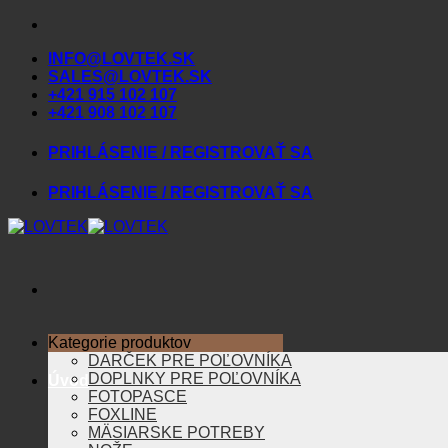
Skip
to
INFO@LOVTEK.SK
content
SALES@LOVTEK.SK
+421 915 102 107
+421 908 102 107
PRIHLÁSENIE / REGISTROVAŤ SA
PRIHLÁSENIE / REGISTROVAŤ SA
Kategorie produktov
DARČEK PRE POĽOVNÍKA
DOPLNKY PRE POĽOVNÍKA
Úvod
FOTOPASCE
FOXLINE
MÄSIARSKE POTREBY