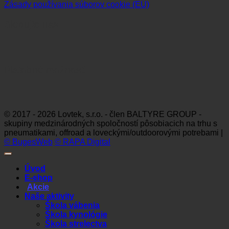
Zásady používania súborov cookie (EÚ)
Sledujte nás
Platobné možnosti
Visa
MasterCard
Maestro
Dinners
Discov
Club
© 2017 - 2026 Lovtek, s.r.o. - člen BALTYRE GROUP -
skupiny medzinárodných spoločností pôsobiacich na trhu s
pneumatikami, offroad a loveckými/outdoorovými potrebami |
© BugesWeb
© RAPA Digital
Úvod
E-shop
Akcie
Naše aktivity
Škola vábenia
Škola kynológie
Škola strelectva