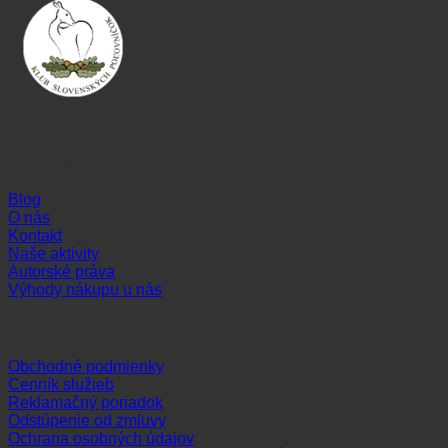
Informácie
Blog
O nás
Kontakt
Naše aktivity
Autorské práva
Výhody nákupu u nás
Dôležité odkazy
Obchodné podmienky
Cenník služieb
Reklamačný poriadok
Odstúpenie od zmluvy
Ochrana osobných údajov