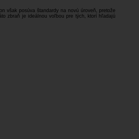
rbon však posúva štandardy na novú úroveň, pretože
o zbraň je ideálnou voľbou pre tých, ktorí hľadajú