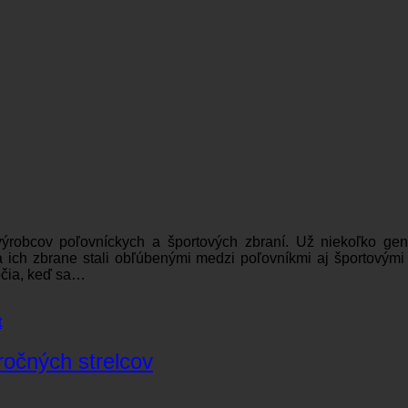
ýrobcov poľovníckych a športových zbraní. Už niekoľko gene
ich zbrane stali obľúbenými medzi poľovníkmi aj športovými s
ročia, keď sa…
t
ročných strelcov