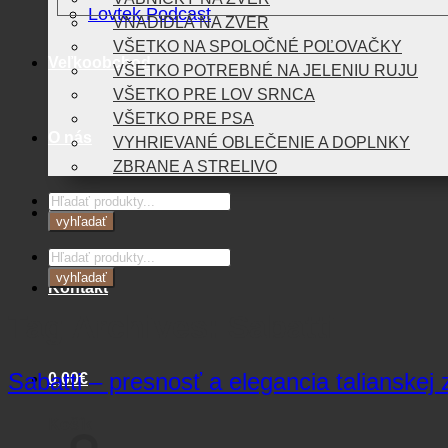
Lovtek Podcast
VNADIDLÁ NA ZVER
VŠETKO NA SPOLOČNÉ POĽOVAČKY
Veľkoobchod
VŠETKO POTREBNÉ NA JELENIU RUJU
VŠETKO PRE LOV SRNCA
VŠETKO PRE PSA
O nás
VYHRIEVANÉ OBLEČENIE A DOPLNKY
ZBRANE A STRELIVO
Products
Blog
search
vyhľadať
Products
search
vyhľadať
Kontakt
Tag Archives:
Sabatti
Sabatti – presnosť a elegancia talianskej z
0,00
€
Košík