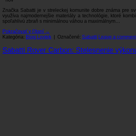
Značka Sabatti je v streleckej komunite dobre známa pre s
využíva najmodernejšie materiály a technológie, ktoré kombi
spoľahlivú zbraň s minimálnou váhou a maximálnym…
Pokračovať v čítaní
→
Kategória:
Blog Lovtek
|
Označené:
Sabatti
Leave a commen
Sabatti Rover Carbon: Stelesnenie výkonu