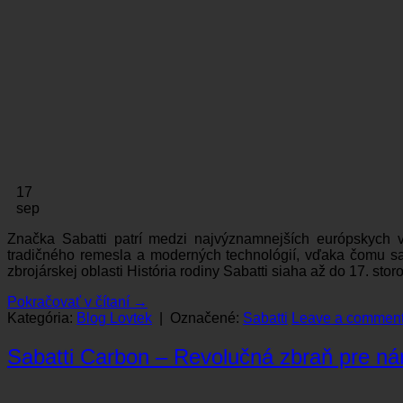
17
sep
Značka Sabatti patrí medzi najvýznamnejších európskych v
tradičného remesla a moderných technológií, vďaka čomu sa 
zbrojárskej oblasti História rodiny Sabatti siaha až do 17. sto
Pokračovať v čítaní
→
Kategória:
Blog Lovtek
|
Označené:
Sabatti
Leave a commen
Sabatti Carbon – Revolučná zbraň pre ná