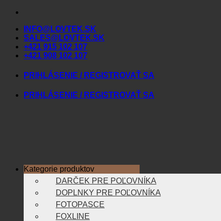
Skip
to
INFO@LOVTEK.SK
content
SALES@LOVTEK.SK
+421 915 102 107
+421 908 102 107
PRIHLÁSENIE / REGISTROVAŤ SA
PRIHLÁSENIE / REGISTROVAŤ SA
Kategorie produktov
DARČEK PRE POĽOVNÍKA
DOPLNKY PRE POĽOVNÍKA
FOTOPASCE
FOXLINE