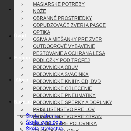
MÄSIARSKE POTREBY
NOŽE
OBRANNÉ PROSTRIEDKY
ODPUDZOVAČE ZVERI A PASCE
OPTIKA
Úvod
OSIVÁ A MIEŠANKY PRE ZVER
OUTDOOROVÉ VYBAVENIE
PESTOVANIE A OCHRANA LESA
E-shop
PODLOŽKY POD TROFEJ
POĽOVNÍCKA OBUV
POĽOVNÍCKA SVAČINKA
Akcie
POĽOVNÍCKE KNIHY, CD, DVD
POĽOVNÍCKE OBLEČENIE
POĽOVNÍCKE PNEUMATIKY
Naše aktivity
POĽOVNÍCKE ŠPERKY A DOPLNKY
PRÍSLUŠENSTVO PRE LOV
Škola vábenia
PRÍSLUŠENSTVO PRE ZBRAŇ
Škola kynológie
SVIETIDLÁ PRE POĽOVNÍKA
Škola strelectva
VÁBNIČKY NA ZVER