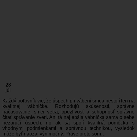
28
júl
Každý poľovník vie, že úspech pri vábení srnca nestojí len na
kvalitnej vábničke. Rozhodujú skúsenosti, správne
načasovanie, smer vetra, trpezlivosť a schopnosť správne
čítať správanie zveri. Ani tá najlepšia vábnička sama o sebe
nezaručí úspech, no ak sa spojí kvalitná pomôcka s
vhodnými podmienkami a správnou technikou, výsledok
môže byť naozaj výnimočný. Práve preto som…