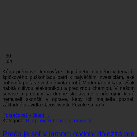
30
jún
Kúpa prémiovej termovízie, digitálneho nočného videnia či
špičkového puškohľadu patrí k najväčším investíciám, aké
poľovník počas svojho života urobí. Moderná optika je však
nabitá citlivou elektronikou a precíznou chémiou. V našom
servise a predajni sa denne stretávame s prístrojmi, ktoré
nemuseli skončiť v oprave, keby ich majitelia poznali
základné pravidlá starostlivosti. Pozrite sa na 5…
Pokračovať v čítaní
→
Kategória:
Blog Lovtek
Leave a comment
Prečo je soľ v jarnom období dôležitá pre