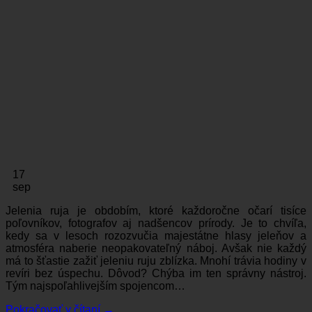
17
sep
Jelenia ruja je obdobím, ktoré každoročne očarí tisíce
poľovníkov, fotografov aj nadšencov prírody. Je to chvíľa,
kedy sa v lesoch rozozvučia majestátne hlasy jeleňov a
atmosféra naberie neopakovateľný náboj. Avšak nie každý
má to šťastie zažiť jeleniu ruju zblízka. Mnohí trávia hodiny v
revíri bez úspechu. Dôvod? Chýba im ten správny nástroj.
Tým najspoľahlivejším spojencom…
Pokračovať v čítaní
→