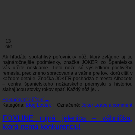
13
okt
Ak hľadáte spoľahlivý poľovnícky nôž, ktorý zvládne aj tie
najnáročnejšie podmienky, značka JOKER zo Španielska
vás určite nesklame. Tieto nože sú výsledkom poctivého
remesla, precízneho spracovania a vášne pre lov, ktorú cítiť v
každom detaile. Značka JOKER pochádza z mesta Albacete
– centra španielskeho nožiarskeho priemyslu s históriou
siahajúcou stovky rokov späť. Každý nôž je…
Pokračovať v čítaní
→
Kategória:
Blog Lovtek
|
Označené:
Joker
Leave a comment
FOXLINE rujná jelenica – vábnička,
ktorá nemá konkurenciu!