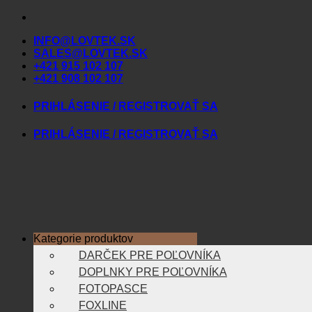
Skip
to
INFO@LOVTEK.SK
content
SALES@LOVTEK.SK
+421 915 102 107
+421 908 102 107
PRIHLÁSENIE / REGISTROVAŤ SA
PRIHLÁSENIE / REGISTROVAŤ SA
Kategorie produktov
DARČEK PRE POĽOVNÍKA
DOPLNKY PRE POĽOVNÍKA
FOTOPASCE
FOXLINE