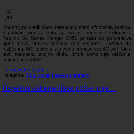
14
jan
Moderný poľovník dnes potrebuje presné informácie, prehľad
o pohybe zveri a istotu, že mu nič neunikne. Fotopasca
Reolink Go Series Ranger G450 prináša do poľovníctva
úplne novú úroveň kontroly nad revírom – vďaka 4K
rozlíšeniu, 360° pokrytiu a živému prenosu cez 4G sieť. Ide o
prvú fotopascu svojho druhu, ktorá kombinuje otáčanie,
nakláňanie a 8MP…
Pokračovať v čítaní
→
Kategória:
Blog Lovtek
Leave a comment
Úspešné vábenie líšok počas ruje…