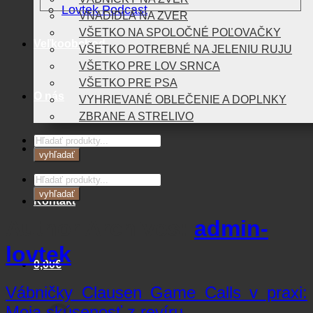
Lovtek Podcast
VNADIDLÁ NA ZVER
VŠETKO NA SPOLOČNÉ POĽOVAČKY
Veľkoobchod
VŠETKO POTREBNÉ NA JELENIU RUJU
VŠETKO PRE LOV SRNCA
VŠETKO PRE PSA
O nás
VYHRIEVANÉ OBLEČENIE A DOPLNKY
ZBRANE A STRELIVO
Products
Blog
search
vyhľadať
Products
search
vyhľadať
Kontakt
Author Archives:
admin-
lovtek
0,00
€
Vábničky Clausen Game Calls v praxi:
Košík
Moja skúsenosť z revíru