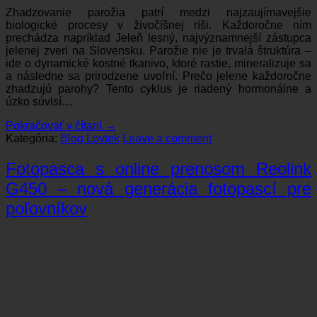
Zhadzovanie parožia patrí medzi najzaujímavejšie
biologické procesy v živočíšnej ríši. Každoročne ním
prechádza napríklad Jeleň lesný, najvýznamnejší zástupca
jelenej zveri na Slovensku. Parožie nie je trvalá štruktúra –
ide o dynamické kostné tkanivo, ktoré rastie, mineralizuje sa
a následne sa prirodzene uvoľní. Prečo jelene každoročne
zhadzujú parohy? Tento cyklus je riadený hormonálne a
úzko súvisí…
Pokračovať v čítaní
→
Kategória:
Blog Lovtek
Leave a comment
Fotopasca s online prenosom Reolink
G450 – nová generácia fotopascí pre
poľovníkov