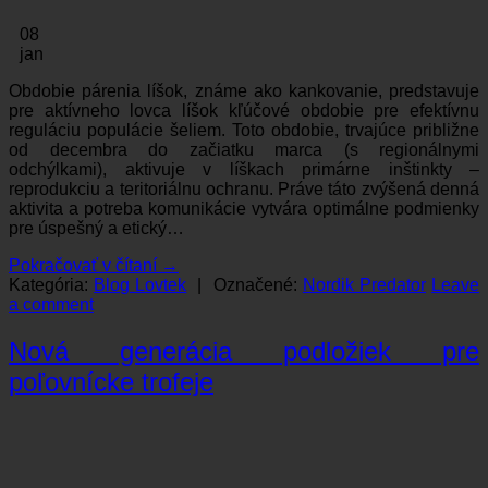
08
jan
Obdobie párenia líšok, známe ako kankovanie, predstavuje
pre aktívneho lovca líšok kľúčové obdobie pre efektívnu
reguláciu populácie šeliem. Toto obdobie, trvajúce približne
od decembra do začiatku marca (s regionálnymi
odchýlkami), aktivuje v líškach primárne inštinkty –
reprodukciu a teritoriálnu ochranu. Práve táto zvýšená denná
aktivita a potreba komunikácie vytvára optimálne podmienky
pre úspešný a etický…
Pokračovať v čítaní
→
Kategória:
Blog Lovtek
|
Označené:
Nordik Predator
Leave
a comment
Nová generácia podložiek pre
poľovnícke trofeje