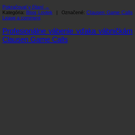
Pokračovať v čítaní
→
Kategória:
Blog Lovtek
|
Označené:
Clausen Game Calls
Leave a comment
Profesionálne vábenie vďaka vábničkám
Clausen Game Calls