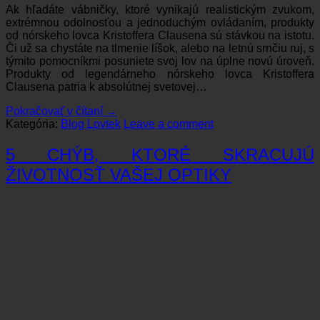
Ak hľadáte vábničky, ktoré vynikajú realistickým zvukom,
extrémnou odolnosťou a jednoduchým ovládaním, produkty
od nórskeho lovca Kristoffera Clausena sú stávkou na istotu.
Či už sa chystáte na tlmenie líšok, alebo na letnú srnčiu ruj, s
týmito pomocníkmi posuniete svoj lov na úplne novú úroveň.
Produkty od legendárneho nórskeho lovca Kristoffera
Clausena patria k absolútnej svetovej…
Pokračovať v čítaní
→
Kategória:
Blog Lovtek
Leave a comment
5 CHÝB, KTORÉ SKRACUJÚ
ŽIVOTNOSŤ VAŠEJ OPTIKY