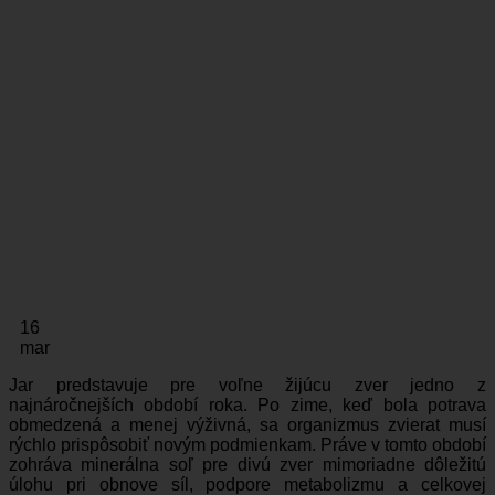
16
mar
Jar predstavuje pre voľne žijúcu zver jedno z
najnáročnejších období roka. Po zime, keď bola potrava
obmedzená a menej výživná, sa organizmus zvierat musí
rýchlo prispôsobiť novým podmienkam. Práve v tomto období
zohráva minerálna soľ pre divú zver mimoriadne dôležitú
úlohu pri obnove síl, podpore metabolizmu a celkovej