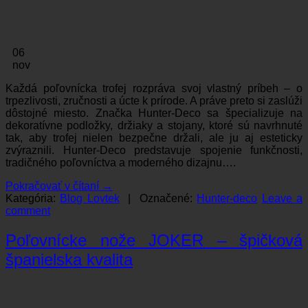
06
nov
Každá poľovnícka trofej rozpráva svoj vlastný príbeh – o
trpezlivosti, zručnosti a úcte k prírode. A práve preto si zaslúži
dôstojné miesto. Značka Hunter-Deco sa špecializuje na
dekoratívne podložky, držiaky a stojany, ktoré sú navrhnuté
tak, aby trofej nielen bezpečne držali, ale ju aj esteticky
zvýraznili. Hunter-Deco predstavuje spojenie funkčnosti,
tradičného poľovníctva a moderného dizajnu….
Pokračovať v čítaní
→
Kategória:
Blog Lovtek
|
Označené:
Hunter-deco
Leave a
comment
Poľovnícke nože JOKER – špičková
španielska kvalita