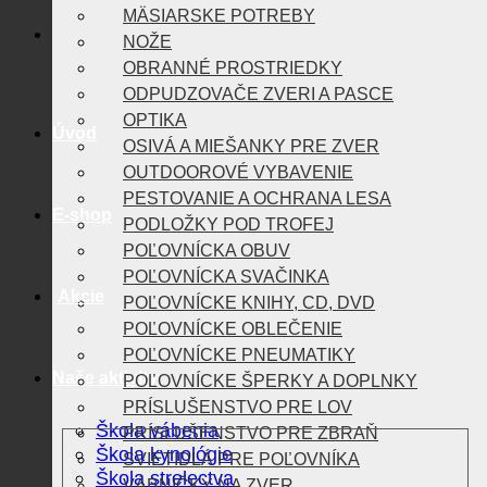
MÄSIARSKE POTREBY
NOŽE
OBRANNÉ PROSTRIEDKY
ODPUDZOVAČE ZVERI A PASCE
OPTIKA
Úvod
OSIVÁ A MIEŠANKY PRE ZVER
OUTDOOROVÉ VYBAVENIE
PESTOVANIE A OCHRANA LESA
E-shop
PODLOŽKY POD TROFEJ
POĽOVNÍCKA OBUV
POĽOVNÍCKA SVAČINKA
Akcie
POĽOVNÍCKE KNIHY, CD, DVD
POĽOVNÍCKE OBLEČENIE
POĽOVNÍCKE PNEUMATIKY
Naše aktivity
POĽOVNÍCKE ŠPERKY A DOPLNKY
PRÍSLUŠENSTVO PRE LOV
Škola vábenia
PRÍSLUŠENSTVO PRE ZBRAŇ
Škola kynológie
SVIETIDLÁ PRE POĽOVNÍKA
Škola strelectva
VÁBNIČKY NA ZVER