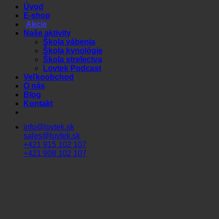
Úvod
E-shop
Akcie
Naše aktivity
Škola vábenia
Škola kynológie
Škola strelectva
Lovtek Podcast
Veľkoobchod
O nás
Blog
Kontakt
info@lovtek.sk
sales@lovtek.sk
+421 915 102 107
+421 908 102 107