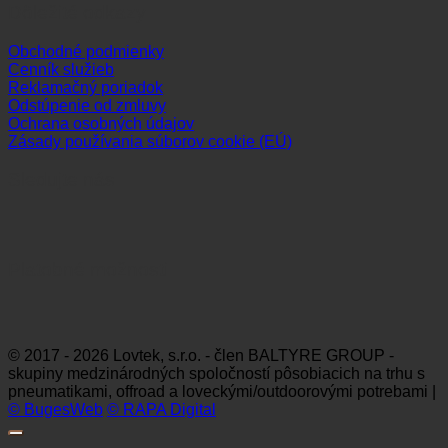
Dôležité odkazy
Obchodné podmienky
Cenník služieb
Reklamačný poriadok
Odstúpenie od zmluvy
Ochrana osobných údajov
Zásady používania súborov cookie (EÚ)
Sledujte nás
Platobné možnosti
Visa
MasterCard
Maestro
Dinners
Discov
Club
© 2017 - 2026 Lovtek, s.r.o. - člen BALTYRE GROUP -
skupiny medzinárodných spoločností pôsobiacich na trhu s
pneumatikami, offroad a loveckými/outdoorovými potrebami |
© BugesWeb
© RAPA Digital