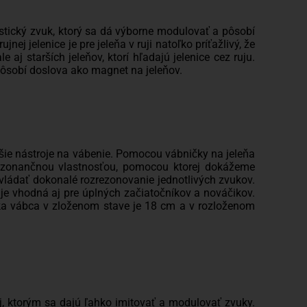
ustický zvuk, ktorý sa dá výborne modulovať a pôsobí
ej jelenice je pre jeleňa v ruji natoľko príťažlivý, že
j starších jeleňov, ktorí hľadajú jelenice cez ruju.
 pôsobí doslova ako magnet na jeleňov.
jšie nástroje na vábenie. Pomocou vábničky na jeleňa
ezonančnou vlastnosťou, pomocou ktorej dokážeme
ovládať dokonalé rozrezonovanie jednotlivých zvukov.
je vhodná aj pre úplných začiatočníkov a nováčikov.
ĺžka vábca v zloženom stave je 18 cm a v rozloženom
j, ktorým sa dajú ľahko imitovať a modulovať zvuky.