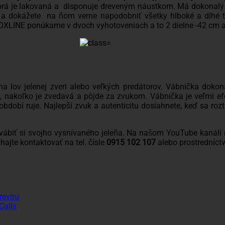
ktorá je lakovaná a disponuje dreveným náustkom. Má dokonalý 
i a dokážete na ňom verne napodobniť všetky hlboké a dlhé tó
XLINE ponúkame v dvoch vyhotoveniach a to 2 dielne -42 cm a
a lov jelenej zveri alebo veľkých predátorov. Vábnička dokon
ri, nakoľko je zvedavá a pôjde za zvukom. Vábnička je veľmi 
 období ruje. Najlepší zvuk a autenticitu dosiahnete, keď sa r
ábiť si svojho vysnívaného jeleňa. Na našom YouTube kanáli n
ajte kontaktovať na tel. čísle
0915 102 107
alebo prostredníc
Žiadne
revíru
Žiadne
komentáre
Calls
na
Žiadne
komentáre
na
Vábničky
ne
komentáre