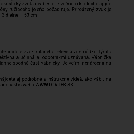
akustický zvuk a vábenie je veľmi jednoduché aj pre
ny ručiaceho jeleňa počas ruje. Prirodzený zvuk je
 3 dielne – 53 cm .
ale imituje zvuk mladého jelienčaťa v núdzi. Týmto
efektívna a účinná a odborníkmi uznávaná. Vábnička
oztiahne spodná časť vábničky. Je veľmi nenáročná na
ájdete aj podrobné a inštrukčné videá, ako vábiť na
tvom nášho webu
WWW.LOVTEK.SK