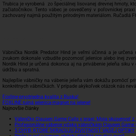
Trubica je vyrobená zo špeciálnej lisovanej drevnej hmoty, 
začiatočníkov. Tento vábec je osvedčený v poľovníckej prax
zachovaný najmä použitým prírodným materiálom. Ručadlá FO
Nordik Hind
Vábnička Nordik Predator Hind je veľmi účinná a je určená n
zvukom dokonale vzbudíte pozornosť jelenice alebo inej zve
Nordik Hind je určená dokonca aj na privábenie jeleňa siku v
údržbu a spratná.
Najlepšie vábničky na vábenie jeleňa vám dokážu pomôcť priv
konkrétnych vábničkách. V prípade akýkoľvek otázok nás neváh
Foxline-prvotriedna kvalita z Ruska!
FOXLINE rujná jelenica-magnet na jelene!
Najnovšie články
Vábničky Clausen Game Calls v praxi: Moja skúsenosť z 
Profesionálne vábenie vďaka vábničkám Clausen Game 
5 CHÝB, KTORÉ SKRACUJÚ ŽIVOTNOSŤ VAŠEJ OPTIKY
Žiad