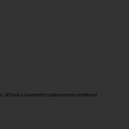
ners
Discover
b
mi, offroad a loveckými/outdoorovými potrebami