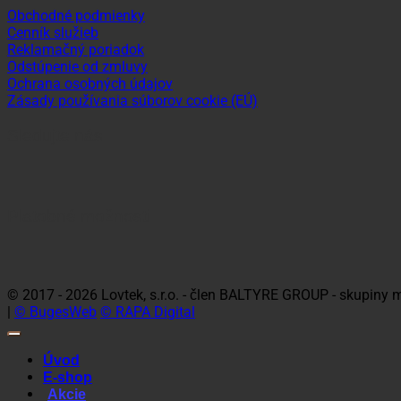
Obchodné podmienky
Cenník služieb
Reklamačný poriadok
Odstúpenie od zmluvy
Ochrana osobných údajov
Zásady používania súborov cookie (EÚ)
Sledujte nás
Platobné možnosti
Visa
MasterCa
© 2017 - 2026 Lovtek, s.r.o. - člen BALTYRE GROUP - skupiny
|
© BugesWeb
© RAPA Digital
Úvod
E-shop
Akcie