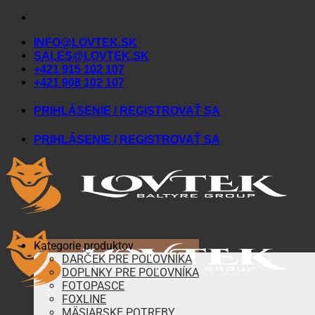
Skip
to
INFO@LOVTEK.SK
content
SALES@LOVTEK.SK
+421 915 102 107
+421 908 102 107
PRIHLÁSENIE / REGISTROVAŤ SA
PRIHLÁSENIE / REGISTROVAŤ SA
Kategorie produktov
DARČEK PRE POĽOVNÍKA
DOPLNKY PRE POĽOVNÍKA
FOTOPASCE
FOXLINE
MÄSIARSKE POTREBY