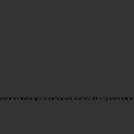
rd
Maestro
Din
Clu
 medzinárodných spoločností pôsobiacich na trhu s pneumatika