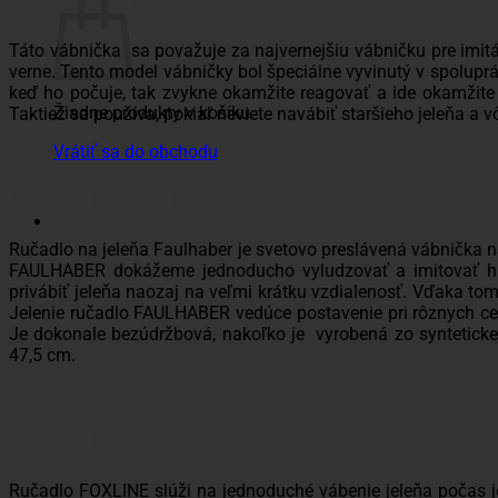
FOXLINE rujná jelenica
Táto vábnička sa považuje za najvernejšiu vábničku pre imitá
verne. Tento model vábničky bol špeciálne vyvinutý v spolupráci
keď ho počuje, tak zvykne okamžite reagovať a ide okamžite z
Žiadne produkty v košíku.
Taktiež sa používa, pokiaľ neviete navábiť staršieho jeleňa a 
Vrátiť sa do obchodu
Ručadlo Faulhaber
Ručadlo na jeleňa Faulhaber je svetovo preslávená vábnička na
FAULHABER dokážeme jednoducho vyludzovať a imitovať hla
privábiť jeleňa naozaj na veľmi krátku vzdialenosť. Vďaka to
Jelenie ručadlo FAULHABER vedúce postavenie pri rôznych cel
Je dokonale bezúdržbová, nakoľko je vyrobená zo syntetickej
47,5 cm.
Ručadlo FOXLINE
Ručadlo FOXLINE slúži na jednoduché vábenie jeleňa počas jel