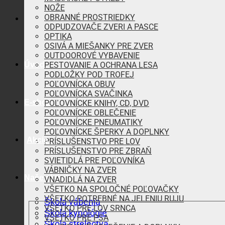
NOŽE
OBRANNÉ PROSTRIEDKY
ODPUDZOVAČE ZVERI A PASCE
OPTIKA
OSIVÁ A MIEŠANKY PRE ZVER
OUTDOOROVÉ VYBAVENIE
Úvod
PESTOVANIE A OCHRANA LESA
PODLOŽKY POD TROFEJ
POĽOVNÍCKA OBUV
POĽOVNÍCKA SVAČINKA
E-shop
POĽOVNÍCKE KNIHY, CD, DVD
POĽOVNÍCKE OBLEČENIE
POĽOVNÍCKE PNEUMATIKY
POĽOVNÍCKE ŠPERKY A DOPLNKY
Akcie
PRÍSLUŠENSTVO PRE LOV
PRÍSLUŠENSTVO PRE ZBRAŇ
SVIETIDLÁ PRE POĽOVNÍKA
VÁBNIČKY NA ZVER
Naše aktivity
VNADIDLÁ NA ZVER
VŠETKO NA SPOLOČNÉ POĽOVAČKY
VŠETKO POTREBNÉ NA JELENIU RUJU
Škola vábenia
VŠETKO PRE LOV SRNCA
Škola kynológie
VŠETKO PRE PSA
Škola strelectva