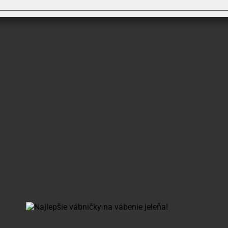
ú poľovnícku sezónu a právom patrí medzi najkrajšie 
 si dokážeme ľahko privábiť kapitálneho jeleňa na v
ejaký rozdiel medzi jednotlivými vábničkami? Odp