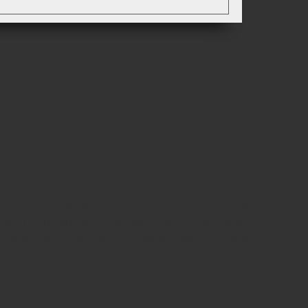
obdobie celej sezóny. Počas jelenej ruje sa
eľmi krátku vzdialenosť. Ako si ale vybrať
ovede na tieto, veľmi časté otázky , vám