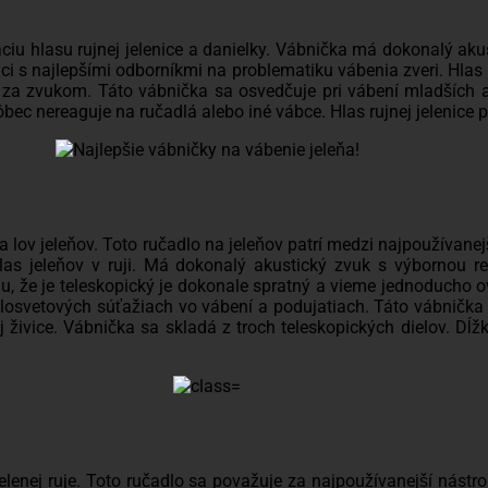
ciu hlasu rujnej jelenice a danielky. Vábnička má dokonalý ak
 s najlepšími odborníkmi na problematiku vábenia zveri. Hlas rujn
a zvukom. Táto vábnička sa osvedčuje pri vábení mladších ale a
vôbec nereaguje na ručadlá alebo iné vábce. Hlas rujnej jelenice
 lov jeleňov. Toto ručadlo na jeleňov patrí medzi najpoužívane
s jeleňov v ruji. Má dokonalý akustický zvuk s výbornou r
mu, že je teleskopický je dokonale spratný a vieme jednoducho 
osvetových súťažiach vo vábení a podujatiach. Táto vábnička 
 živice. Vábnička sa skladá z troch teleskopických dielov. D
enej ruje. Toto ručadlo sa považuje za najpoužívanejší nástro