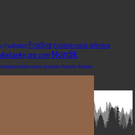
Foxline
Foxline rujná jelenica
Faulhaber
rm7
Nordik
Miešanky pre zver
Spolupráca
SZUKU repelent
Termovízie
ThermTec
Wildgame