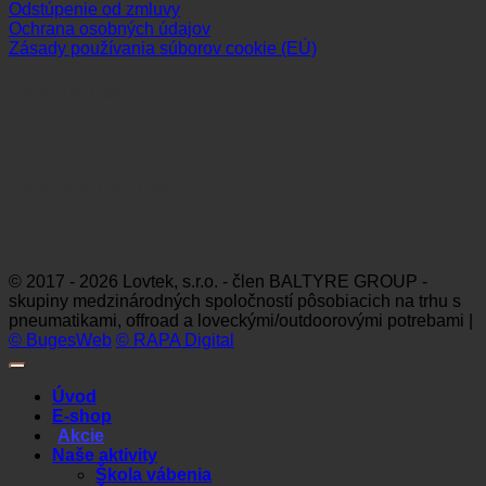
Odstúpenie od zmluvy
Ochrana osobných údajov
Zásady používania súborov cookie (EÚ)
Sledujte nás
Platobné možnosti
Visa
MasterCard
Maestro
Dinners
Discov
Club
© 2017 - 2026 Lovtek, s.r.o. - člen BALTYRE GROUP -
skupiny medzinárodných spoločností pôsobiacich na trhu s
pneumatikami, offroad a loveckými/outdoorovými potrebami |
© BugesWeb
© RAPA Digital
Úvod
E-shop
Akcie
Naše aktivity
Škola vábenia