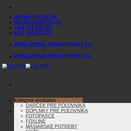
Skip
to
INFO@LOVTEK.SK
content
SALES@LOVTEK.SK
+421 915 102 107
+421 908 102 107
PRIHLÁSENIE / REGISTROVAŤ SA
PRIHLÁSENIE / REGISTROVAŤ SA
Kategorie produktov
DARČEK PRE POĽOVNÍKA
DOPLNKY PRE POĽOVNÍKA
Úvod
FOTOPASCE
FOXLINE
MÄSIARSKE POTREBY