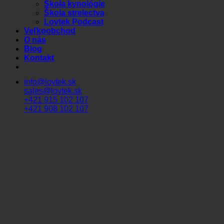
Škola kynológie
Škola strelectva
Lovtek Podcast
Veľkoobchod
O nás
Blog
Kontakt
info@lovtek.sk
sales@lovtek.sk
+421 915 102 107
+421 908 102 107