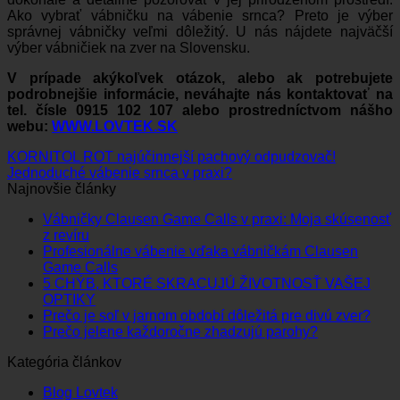
Ako vybrať vábničku na vábenie srnca? Preto je výber
správnej vábničky veľmi dôležitý. U nás nájdete najväčší
výber vábničiek na zver na Slovensku.
V prípade akýkoľvek otázok, alebo ak potrebujete
podrobnejšie informácie, neváhajte nás kontaktovať na
tel. čísle 0915 102 107 alebo prostredníctvom nášho
webu:
WWW.LOVTEK.SK
KORNITOL ROT najúčinnejší pachový odpudzovač!
Jednoduché vábenie srnca v praxi?
Najnovšie články
Vábničky Clausen Game Calls v praxi: Moja skúsenosť
Žiadne
z revíru
komentáre
Profesionálne vábenie vďaka vábničkám Clausen
na
Žiadne
Game Calls
Vábničky
komentáre
5 CHÝB, KTORÉ SKRACUJÚ ŽIVOTNOSŤ VAŠEJ
Clausen
na
Žiadne
OPTIKY
Game
Profesionálne
komentáre
Žiad
Prečo je soľ v jarnom období dôležitá pre divú zver?
Calls
na
vábenie
Žiadne
kome
Prečo jelene každoročne zhadzujú parohy?
v
5
vďaka
na
komentáre
Kategória článkov
praxi:
CHÝB,
vábničkám
na
Preč
Moja
KTORÉ
Clausen
Prečo
je
Blog Lovtek
skúsenosť
SKRACUJÚ
Game
jelene
soľ