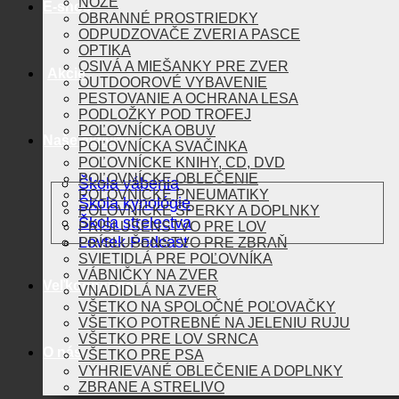
NOŽE
E-shop
OBRANNÉ PROSTRIEDKY
ODPUDZOVAČE ZVERI A PASCE
OPTIKA
OSIVÁ A MIEŠANKY PRE ZVER
Akcie
OUTDOOROVÉ VYBAVENIE
PESTOVANIE A OCHRANA LESA
PODLOŽKY POD TROFEJ
POĽOVNÍCKA OBUV
Naše aktivity
POĽOVNÍCKA SVAČINKA
POĽOVNÍCKE KNIHY, CD, DVD
POĽOVNÍCKE OBLEČENIE
Škola vábenia
POĽOVNÍCKE PNEUMATIKY
Škola kynológie
POĽOVNÍCKE ŠPERKY A DOPLNKY
Škola strelectva
PRÍSLUŠENSTVO PRE LOV
Lovtek Podcast
PRÍSLUŠENSTVO PRE ZBRAŇ
SVIETIDLÁ PRE POĽOVNÍKA
VÁBNIČKY NA ZVER
Veľkoobchod
VNADIDLÁ NA ZVER
VŠETKO NA SPOLOČNÉ POĽOVAČKY
VŠETKO POTREBNÉ NA JELENIU RUJU
VŠETKO PRE LOV SRNCA
O nás
VŠETKO PRE PSA
VYHRIEVANÉ OBLEČENIE A DOPLNKY
ZBRANE A STRELIVO