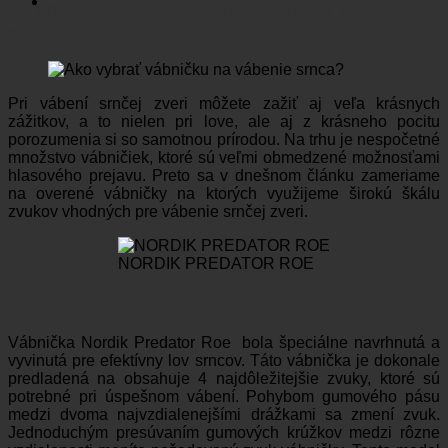
sa srnčej zveri. Ako vybrať vábničku na vábenie
srnca?
Pri vábení srnčej zveri môžete zažiť aj veľa krásnych
zážitkov, a to nielen pri love, ale aj z krásneho pocitu
porozumenia si so samotnou prírodou. Na trhu je nespočetné
množstvo vábničiek, ktoré sú veľmi obmedzené možnosťami
hlasového prejavu. Preto sa v dnešnom článku zameriame
na overené vábničky na ktorých využijeme širokú škálu
zvukov vhodných pre vábenie srnčej zveri.
NORDIK PREDATOR ROE
NORDIK PREDATOR ROE
Vábnička Nordik Predator Roe bola špeciálne navrhnutá a
vyvinutá pre efektívny lov srncov. Táto vábnička je dokonale
predladená na obsahuje 4 najdôležitejšie zvuky, ktoré sú
potrebné pri úspešnom vábení. Pohybom gumového pásu
medzi dvoma najvzdialenejšími drážkami sa zmení zvuk.
Jednoduchým presúvaním gumových krúžkov medzi rôzne