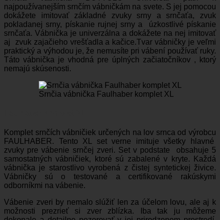
najpoužívanejším srnčím vábničkám na svete. S jej pomocou
dokážete imitovať základné zvuky srny a srnčaťa, zvuk
pokladanej srny, pískanie rujnej srny a úzkostlivé pískanie
srnčaťa. Vábnička je univerzálna a dokážete na nej imitovať
aj zvuk zajačieho vrešťadla a kačice.Tvar vábničky je veľmi
praktický a výhodou je, že nemusíte pri vábení používať ruky.
Táto vábnička je vhodná pre úplných začiatočníkov , ktorý
nemajú skúsenosti.
Srnčia vábnička Faulhaber komplet XL
Faulhaber komplet XL
Komplet srnčích vábničiek určených na lov srnca od výrobcu
FAULHABER. Tento XL set verne imituje všetky hlavné
zvuky pre vábenie srnčej zveri. Set v podstate obsahuje 5
samostatných vábničiek, ktoré sú zabalené v kryte. Každá
vábnička je starostlivo vyrobená z čistej syntetickej živice.
Vábničky sú o testované a certifikované rakúskymi
odborníkmi na vábenie.
Vábenie zveri by nemalo slúžiť len za účelom lovu, ale aj k
možnosti prezrieť si zver zblízka. Iba tak ju môžeme
dokonale a detailne pozorovať v jej prirodzenom prostredí.