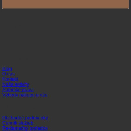
Naši partneri
Informácie
Blog
O nás
Kontakt
Naše aktivity
Autorské práva
Výhody nákupu u nás
Dôležité odkazy
Obchodné podmienky
Cenník služieb
Reklamačný poriadok