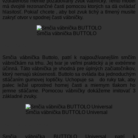
vzdialenosti meníte požadovaný zvuk vábničky. Tento model
má dvojité rezonančné časti pomocou ktorých sa dá ovládať
hlasitosť. Pokiaľ chcete , aby bol zvuk tichý a tlmený musíte
zakryť otvor v spodnej časti vábničky.
Srnčia vábnička BUTTOLO
BUTTOLO
Srnčia vábnička Buttolo, patrí k najpoužívanejším srnčím
vábničkám na trhu. Jej tvar je veľmi praktický a je extrémne
účinná. Táto vábnička je vhodná pre úplných začiatočníkov,
ktorý nemajú skúsenosti. Buttolo sa ovláda iba jednoduchým
stláčaním gumovej loptičky. Uchopuje sa do ruky tak, aby
palec ležal uprostred hornej časti a miernym tlakom ho
jemne stláčame. Pomocou vábničky dokážeme imitovať 3
základné zvuky.
Srnčia vábnička BUTTOLO Universal
BUTTOLO Universal
Srnčia vábnička BUTTOLO Universal patrí k