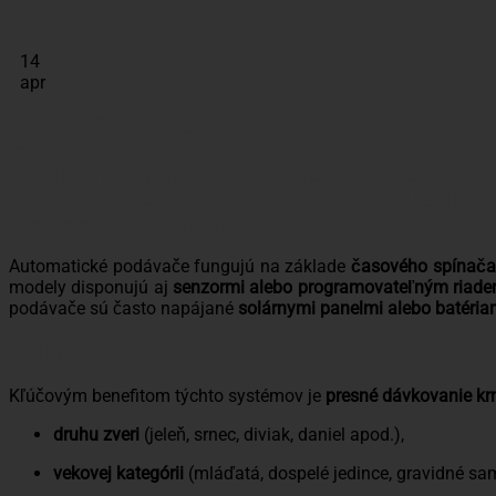
14
apr
Zabezpečenie pravidelného a správneho kŕmen
revíroch alebo zverniciach. Moderné tech
prostredníctvom automatických podávačov krmiv
žijúcich a chovaných zvierat. Automatizáciou 
zlepšeniu zdravotného stavu zveri a znižujú ply
Automatické podávače fungujú na základe
časového spínača
modely disponujú aj
senzormi alebo programovateľným riade
podávače sú často napájané
solárnymi panelmi alebo batéria
Optimalizácia výživy
Kľúčovým benefitom týchto systémov je
presné dávkovanie krm
druhu zveri
(jeleň, srnec, diviak, daniel apod.),
vekovej kategórii
(mláďatá, dospelé jedince, gravidné sam