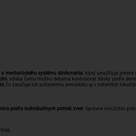
ia zveri je jedným zo základných pilierov ef
nológie dnes umožňujú výrazne zjednodušiť
a pre zver. Tieto zariadenia predstavujú revo
procesu kŕmenia nielen znižujú pracovnú nároč
tvanie krmivom .
 a mechanického systému dávkovania
, ktorý umožňuje presné
ním
, vďaka čomu možno detailne kontrolovať dávky podľa denn
mi
, čo zaručuje ich autonómnu prevádzku aj v odľahlých lokalitách
iva podľa individuálnych potrieb zveri
. Správne množstvo potr
ice),