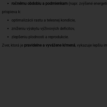
ročnému obdobiu a podmienkam
(napr. zvýšené energeti
prispieva k:
optimalizácii rastu a telesnej kondície,
zníženiu výskytu výživových deficitov,
zlepšeniu plodnosti a reprodukcie.
Zver, ktorá je
pravidelne a vyvážene kŕmená
, vykazuje lepšiu i