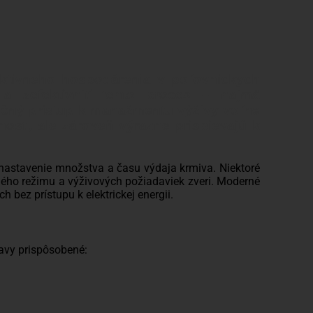
ektívneho hospodárenia v poľovníckych
 a zefektívniť tento proces – najmä
lučný prístup k manažmentu výživy voľne
nosť, ale zároveň výrazne prispievajú k
 nastavenie množstva a času výdaja krmiva. Niektoré
ého režimu a výživových požiadaviek zveri. Moderné
 bez prístupu k elektrickej energii.
avy prispôsobené: