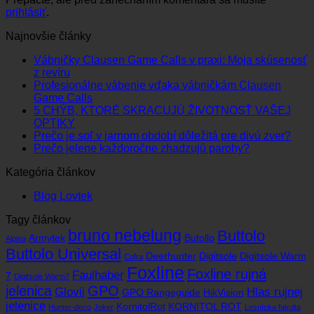
prihlásiť
.
Najnovšie články
Vábničky Clausen Game Calls v praxi: Moja skúsenosť
Žiadne
z revíru
komentáre
Profesionálne vábenie vďaka vábničkám Clausen
na
Žiadne
Game Calls
Vábničky
komentáre
5 CHÝB, KTORÉ SKRACUJÚ ŽIVOTNOSŤ VAŠEJ
Clausen
na
Žiadne
OPTIKY
Game
Profesionálne
komentáre
Žiad
Prečo je soľ v jarnom období dôležitá pre divú zver?
Calls
na
vábenie
Žiadne
kome
Prečo jelene každoročne zhadzujú parohy?
v
5
vďaka
na
komentáre
Kategória článkov
praxi:
CHÝB,
vábničkám
na
Preč
Moja
KTORÉ
Clausen
Prečo
je
Blog Lovtek
skúsenosť
SKRACUJÚ
Game
jelene
soľ
z revíru
ŽIVOTNOSŤ
Calls
každoročne
v
Tagy článkov
VAŠEJ
zhadzujú
jarn
bruno nebelung
Buttolo
OPTIKY
parohy?
obdo
Armytek
Butollo
Alpina
dôlež
Buttolo Universal
Deerhunter
Digitsole
Digitsole Warm
Cofra
pre
Foxline
Foxline rujná
divú
Faulhaber
7
Digitsole Warm7
zver
jelenica
GPO
Glovii
Hlas rujnej
GPO Rangeguide
HikVision
jelenice
KornitolRot
KORNITOL ROT
Hunter-deco
Joker
Lesnícka fakulta