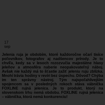
17
sep
Jelenia ruja je obdobím, ktoré každoročne očarí tisíce
poľovníkov, fotografov aj nadšencov prírody. Je to
chvíľa, kedy sa v lesoch rozozvučia majestátne hlasy
jeleňov a atmosféra naberie neopakovateľný náboj.
Avšak nie každý má to šťastie zažiť jeleniu ruju zblízka.
Mnohí trávia hodiny v revíri bez úspechu. Dôvod? Chýba
im ten správny nástroj. Tým najspoľahlivejším
spojencom sa v posledných rokoch stáva vábnička
FOXLINE rujná jelenica. Je to produkt, ktorý na
slovenskom trhu nemá obdobu. FOXLINE rujná jelenica
– vábnička, ktorá nemá konkurenciu!