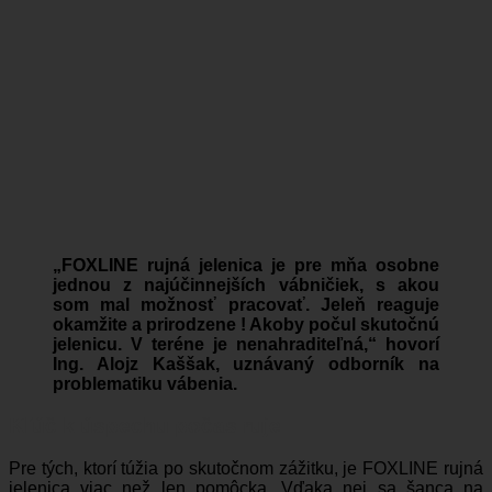
„FOXLINE rujná jelenica je pre mňa osobne
jednou z najúčinnejších vábničiek, s akou
som mal možnosť pracovať. Jeleň reaguje
okamžite a prirodzene ! Akoby počul skutočnú
jelenicu. V teréne je nenahraditeľná,“ hovorí
Ing. Alojz Kaššak, uznávaný odborník na
problematiku vábenia.
Kľúč k úspechu počas ruje
Pre tých, ktorí túžia po skutočnom zážitku, je FOXLINE rujná
jelenica viac než len pomôcka. Vďaka nej sa šanca na