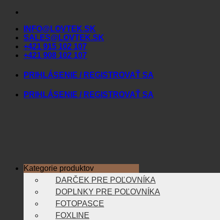
Skip
to
INFO@LOVTEK.SK
content
SALES@LOVTEK.SK
+421 915 102 107
+421 908 102 107
PRIHLÁSENIE / REGISTROVAŤ SA
PRIHLÁSENIE / REGISTROVAŤ SA
Kategorie produktov
DARČEK PRE POĽOVNÍKA
DOPLNKY PRE POĽOVNÍKA
FOTOPASCE
FOXLINE