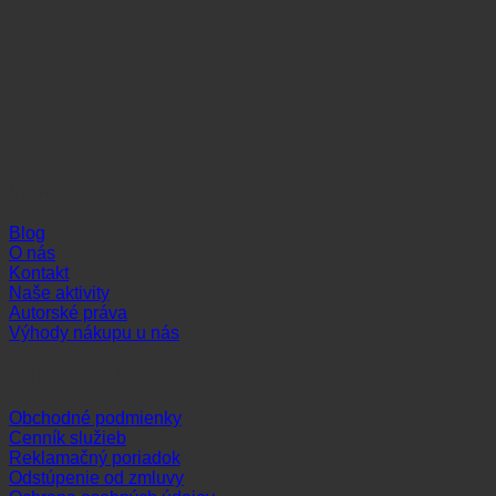
Informácie
Blog
O nás
Kontakt
Naše aktivity
Autorské práva
Výhody nákupu u nás
Dôležité odkazy
Obchodné podmienky
Cenník služieb
Reklamačný poriadok
Odstúpenie od zmluvy