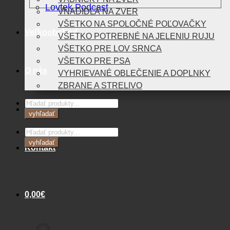
Lovtek Podcast
VNADIDLÁ NA ZVER
VŠETKO NA SPOLOČNÉ POĽOVAČKY
Veľkoobchod
VŠETKO POTREBNÉ NA JELENIU RUJU
VŠETKO PRE LOV SRNCA
VŠETKO PRE PSA
O nás
VYHRIEVANÉ OBLEČENIE A DOPLNKY
ZBRANE A STRELIVO
Products
Blog
search
vyhľadať
Products
search
vyhľadať
Kontakt
FOXLINE rujná jelenica – vábnička,
ktorá nemá konkurenciu!
0,00
€
Košík