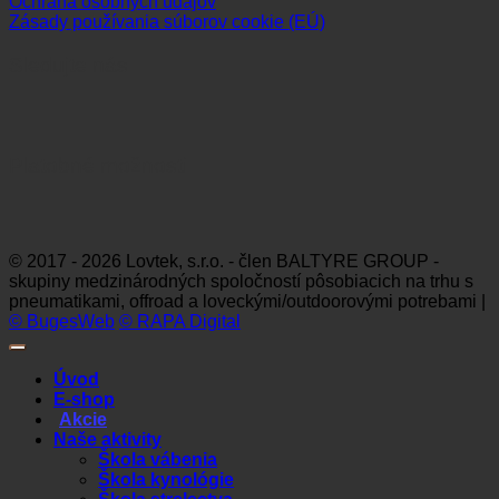
Ochrana osobných údajov
Zásady používania súborov cookie (EÚ)
Sledujte nás
Platobné možnosti
Visa
MasterCard
Maestro
Dinners
Discov
Club
© 2017 - 2026 Lovtek, s.r.o. - člen BALTYRE GROUP -
skupiny medzinárodných spoločností pôsobiacich na trhu s
pneumatikami, offroad a loveckými/outdoorovými potrebami |
© BugesWeb
© RAPA Digital
Úvod
E-shop
Akcie
Naše aktivity
Škola vábenia
Škola kynológie