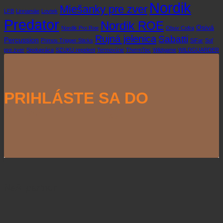
Nordik
Miešanky pre zver
LFB
Linnamäe
Lovtek
Predator
Nordik ROE
Osivá
Nordik Pro Roe
Obuv Cofra
Rujná jelenica
Sabatti
Percussion
Primos Trigger Sticks
SiFar
Soľ
pre zver
Spolupráca
SZUKU repelent
Termovízie
ThermTec
Wildgame
WILDGUARDER
PRIHLÁSTE SA DO
NEWSLETTERU
Naši partneri