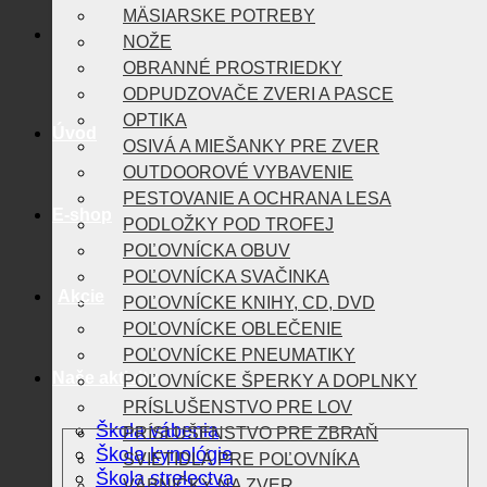
MÄSIARSKE POTREBY
NOŽE
OBRANNÉ PROSTRIEDKY
ODPUDZOVAČE ZVERI A PASCE
OPTIKA
Úvod
OSIVÁ A MIEŠANKY PRE ZVER
OUTDOOROVÉ VYBAVENIE
PESTOVANIE A OCHRANA LESA
E-shop
PODLOŽKY POD TROFEJ
POĽOVNÍCKA OBUV
POĽOVNÍCKA SVAČINKA
Akcie
POĽOVNÍCKE KNIHY, CD, DVD
POĽOVNÍCKE OBLEČENIE
POĽOVNÍCKE PNEUMATIKY
Naše aktivity
POĽOVNÍCKE ŠPERKY A DOPLNKY
PRÍSLUŠENSTVO PRE LOV
Škola vábenia
PRÍSLUŠENSTVO PRE ZBRAŇ
Škola kynológie
SVIETIDLÁ PRE POĽOVNÍKA
Škola strelectva
VÁBNIČKY NA ZVER