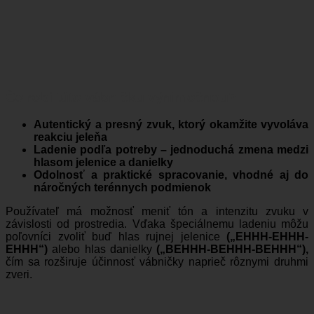
Čo robí túto vábničku výnimočnou?
Autentický a presný zvuk, ktorý okamžite vyvoláva
reakciu jeleňa
Ladenie podľa potreby – jednoduchá zmena medzi
hlasom jelenice a danielky
Odolnosť a praktické spracovanie, vhodné aj do
náročných terénnych podmienok
Používateľ má možnosť meniť tón a intenzitu zvuku v
závislosti od prostredia. Vďaka špeciálnemu ladeniu môžu
poľovníci zvoliť buď hlas rujnej jelenice
(„EHHH-EHHH-
EHHH“)
alebo hlas danielky
(„BEHHH-BEHHH-BEHHH“),
čím sa rozširuje účinnosť vábničky naprieč rôznymi druhmi
zveri.