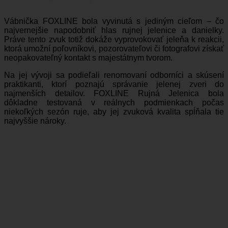
Zvuk, ktorý pôsobí ako magnet
Vábnička FOXLINE bola vyvinutá s jediným cieľom – čo
najvernejšie napodobniť hlas rujnej jelenice a danielky.
Práve tento zvuk totiž dokáže vyprovokovať jeleňa k reakcii,
ktorá umožní poľovníkovi, pozorovateľovi či fotografovi získať
neopakovateľný kontakt s majestátnym tvorom.
Na jej vývoji sa podieľali renomovaní odborníci a skúsení
praktikanti, ktorí poznajú správanie jelenej zveri do
najmenších detailov. FOXLINE Rujná Jelenica bola
dôkladne testovaná v reálnych podmienkach počas
niekoľkých sezón ruje, aby jej zvuková kvalita spĺňala tie
najvyššie nároky.