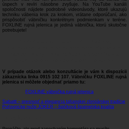
úspech v revíri násobne zvyšuje. Na YouTube kanáli
spoločnosti nájdete podrobné videonávody, ktoré ukazujú
techniku vábenia krok za krokom, vrátane odporúčaní, ako
prispôsobiť vábničku konkrétnym podmienkam v teréne.
FOXLINE rujná jelenica je jediná vábnička, ktorú skutočne
potrebujete!
Ak chcete zažiť jeleniu ruju naplno,
neuspokojte sa s kompromisom. Vyberte si
nástroj, ktorý získal rešpekt odborníkov a
dôveru poľovníkov po celom Slovensku.
V prípade otázok alebo konzultácie je vám k dispozícii
zákaznícka linka 0915 102 107. Vábničku FOXLINE rujná
jelenica si môžete objednať priamo tu:
FOXLINE vábnička rujná jelenica
Sabatti – presnosť a elegancia talianskej zbrojárskej tradície
Poľovnícke nože JOKER – špičková španielska kvalita
Pridaj komentár
Prepáčte, ale pred zanechaním komentára sa musíte