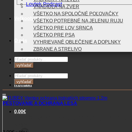
Lovtek Podcast
VNADIDLÁ NA ZVER
VŠETKO NA SPOLOČNÉ POĽOVAČKY
Veľkoobchod
VŠETKO POTREBNÉ NA JELENIU RUJU
VŠETKO PRE LOV SRNCA
VŠETKO PRE PSA
O nás
VYHRIEVANÉ OBLEČENIE A DOPLNKY
ZBRANE A STRELIVO
Products
Blog
search
vyhľadať
Products
search
vyhľadať
Kontakt
PESTOVANIE A OCHRANA LESA
0,00
€
TUBEX Ventex ochrana listnat
Košík