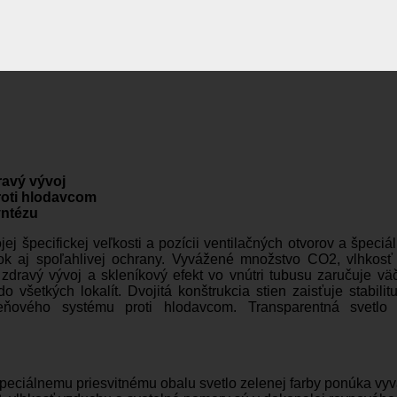
ravý vývoj
roti hlodavcom
yntézu
j špecifickej veľkosti
a
pozícii ventilačných otvorov
a
špeciál
nok
aj
spoľahlivej ochrany. Vyvážené množstvo CO2, vlhkos
 zdravý vývoj
a
skleníkový efekt vo vnútri tubusu zaručuje vä
do
všetkých lokalít. Dvojitá konštrukcia stien zaisťuje stabili
ového systému proti hlodavcom. Transparentná svetlo ze
peciálnemu priesvitnému obalu svetlo zelenej farby ponúka vy