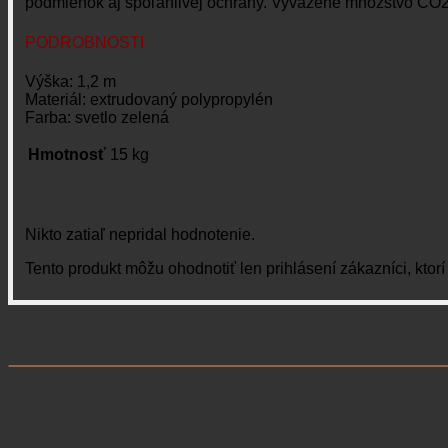
podmienok
aj
spoľahlivej ochrany. Vyvážené množstvo CO2
PODROBNOSTI
Výška: 1,2 m
Materiál: extrudovaný polypropylén
Farba: svetlo zelená
Hmotnosť
15 kg
Recenzie
Nikto zatiaľ nepridal hodnotenie.
Tento produkt môžu ohodnotiť len prihlásení zákazníci, ktorí s
Súvisiace produkty