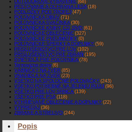
OUTDOOROVÉ VYBAVENIE
(68)
PESTOVANIE A OCHRANA LESA
(18)
PODLOŽKY POD TROFEJ
(47)
POĽOVNÍCKA OBUV
(71)
POĽOVNÍCKA SVAČINKA
(30)
POĽOVNÍCKE KNIHY, CD, DVD
(61)
POĽOVNÍCKE OBLEČENIE
(327)
POĽOVNÍCKE PNEUMATIKY
(0)
POĽOVNÍCKE ŠPERKY A DOPLNKY
(59)
PRÍSLUŠENSTVO PRE LOV
(102)
PRÍSLUŠENSTVO PRE ZBRAŇ
(195)
SVIETIDLÁ PRE POĽOVNÍKA
(78)
Termovízne drony
(6)
VÁBNIČKY NA ZVER
(85)
VNADIDLÁ NA ZVER
(23)
VŠETKO NA SPOLOČNÉ POĽOVAČKY
(243)
VŠETKO POTREBNÉ NA JELENIU RUJU
(96)
VŠETKO PRE LOV SRNCA
(139)
VŠETKO PRE PSA
(118)
VYHRIEVANÉ OBLEČENIE A DOPLNKY
(22)
VÝPREDAJ
(36)
ZBRANE A STRELIVO
(244)
Popis