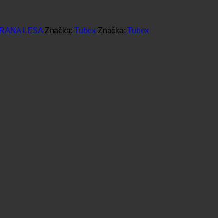
RANA LESA
Značka:
Tubex
Značka:
Tubex