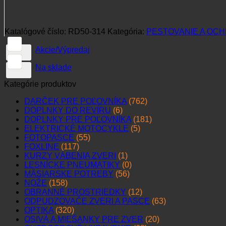
Katalógové číslo:
RD50-314
Kategória:
PESTOVANIE A OCH
Akcie/Výpredaj
Na sklade
Kategórie produktov
DARČEK PRE POĽOVNÍKA
(762)
DOPLNKY DO REVÍRU
(6)
DOPLNKY PRE POĽOVNÍKA
(181)
ELEKTRICKÉ MOTOCYKLE
(5)
FOTOPASCE
(55)
FOXLINE
(117)
KURZY VÁBENIA ZVERI
(1)
LESNÍCKE PNEUMATIKY
(0)
MÄSIARSKE POTREBY
(56)
NOŽE
(158)
OBRANNÉ PROSTRIEDKY
(12)
ODPUDZOVAČE ZVERI A PASCE
(63)
OPTIKA
(320)
OSIVÁ A MIEŠANKY PRE ZVER
(20)