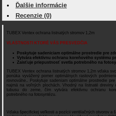
Ďalšie informácie
Recenzie (0)
TUBEX Ventex ochrana listnatých stromov 1,2m
VLASTNOSTI KTORÉ VÁS PRESVEDČIA
Poskytuje sadeniciam optimálne prostredie pre zd
Vytvára efektívnu ochranu koreňového systému p
Zaisťuje priepustnosť svetla potrebného
na
fotos
TUBEX Ventex ochrana listnatých stromov 1,2m vďaka svoje
ponúka vyvážený pomer optimálnych rastových podmie
rovnováhe.. Poskytuje sadeniam optimálne prostredie pre
najmä
na
voľných plochách. Vhodný na listnaté dreviny
tubusu
do
zeme, čím vytvára efektívnu ochranu koreň
potrebného
na
fotosyntézu.
Vďaka špecifickej veľkosti
a
pozícii ventilačných otvorov
a
š