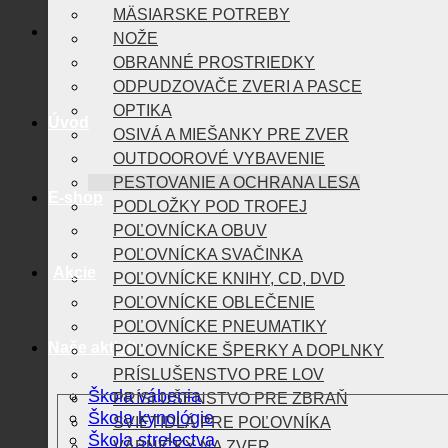
MÄSIARSKE POTREBY
NOŽE
OBRANNÉ PROSTRIEDKY
ODPUDZOVAČE ZVERI A PASCE
OPTIKA
Úvod
OSIVÁ A MIEŠANKY PRE ZVER
OUTDOOROVÉ VYBAVENIE
PESTOVANIE A OCHRANA LESA
E-shop
PODLOŽKY POD TROFEJ
POĽOVNÍCKA OBUV
POĽOVNÍCKA SVAČINKA
Akcie
POĽOVNÍCKE KNIHY, CD, DVD
POĽOVNÍCKE OBLEČENIE
POĽOVNÍCKE PNEUMATIKY
Naše aktivity
POĽOVNÍCKE ŠPERKY A DOPLNKY
PRÍSLUŠENSTVO PRE LOV
Škola vábenia
PRÍSLUŠENSTVO PRE ZBRAŇ
Škola kynológie
SVIETIDLÁ PRE POĽOVNÍKA
Škola strelectva
VÁBNIČKY NA ZVER