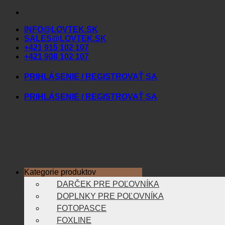
Skip
to
INFO@LOVTEK.SK
content
SALES@LOVTEK.SK
+421 915 102 107
+421 908 102 107
PRIHLÁSENIE / REGISTROVAŤ SA
PRIHLÁSENIE / REGISTROVAŤ SA
Kategorie produktov
DARČEK PRE POĽOVNÍKA
DOPLNKY PRE POĽOVNÍKA
FOTOPASCE
FOXLINE