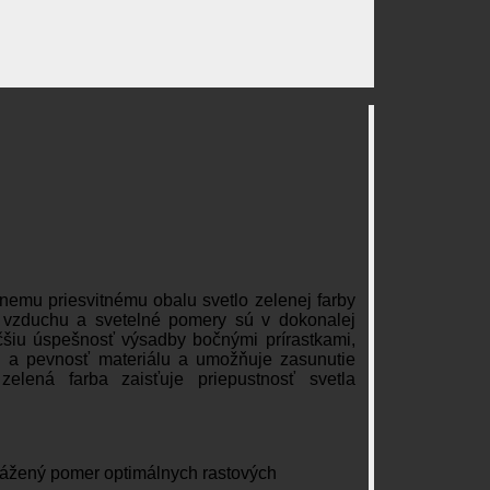
nemu priesvitnému obalu svetlo zelenej farby
ť vzduchu
a
svetelné pomery sú
v
dokonalej
čšiu úspešnosť výsadby bočnými prírastkami,
tu
a
pevnosť materiálu
a
umožňuje zasunutie
lená farba zaisťuje priepustnosť svetla
vážený pomer optimálnych rastových