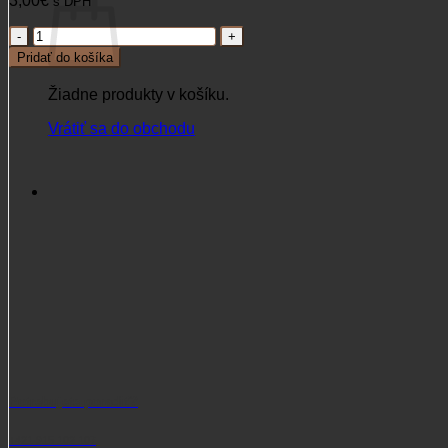
3,00
€
s DPH
množstvo
TUBEX
Pridať do košíka
Ventex
ochrana
Žiadne produkty v košíku.
listnatých
stromov
Vrátiť sa do obchodu
1,2m
Potrebujete poradiť?
+421 915 102 107