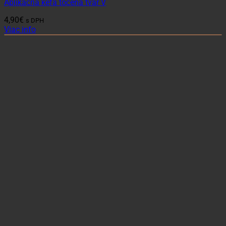
Aplikačná kefa točená tvar V
4,90
€
s DPH
Viac info