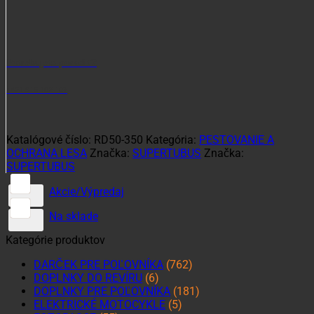
Potrebujete poradiť?
+421 915 102 107
Katalógové číslo:
RD50-350
Kategória:
PESTOVANIE A
OCHRANA LESA
Značka:
SUPERTUBUS
Značka:
SUPERTUBUS
Akcie/Výpredaj
Na sklade
Kategórie produktov
DARČEK PRE POĽOVNÍKA
(762)
DOPLNKY DO REVÍRU
(6)
DOPLNKY PRE POĽOVNÍKA
(181)
ELEKTRICKÉ MOTOCYKLE
(5)