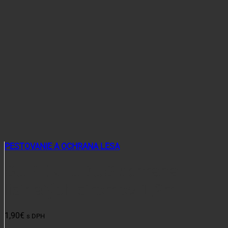
PESTOVANIE A OCHRANA LESA
SUPERTUBUS ochrana
listnatých stromov 1,2m
1,90
€
s DPH