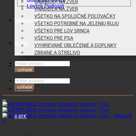
VÁBNIČKY NA ZVER
Lovtek Podcast
VNADIDLÁ NA ZVER
VŠETKO NA SPOLOČNÉ POĽOVAČKY
Veľkoobchod
VŠETKO POTREBNÉ NA JELENIU RUJU
VŠETKO PRE LOV SRNCA
VŠETKO PRE PSA
O nás
VYHRIEVANÉ OBLEČENIE A DOPLNKY
ZBRANE A STRELIVO
Products
Blog
search
vyhľadať
Products
search
vyhľadať
Kontakt
0,00
€
Košík