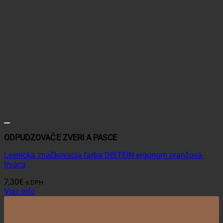
ODPUDZOVAČE ZVERI A PASCE
Lesnícka značkovacia farba DISTEIN ergonom oranžová-
trváca
7,30
€
s DPH
Viac info