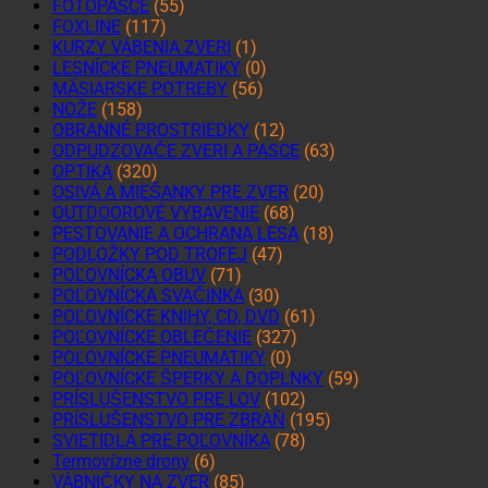
FOTOPASCE
(55)
FOXLINE
(117)
KURZY VÁBENIA ZVERI
(1)
LESNÍCKE PNEUMATIKY
(0)
MÄSIARSKE POTREBY
(56)
NOŽE
(158)
OBRANNÉ PROSTRIEDKY
(12)
ODPUDZOVAČE ZVERI A PASCE
(63)
OPTIKA
(320)
OSIVÁ A MIEŠANKY PRE ZVER
(20)
OUTDOOROVÉ VYBAVENIE
(68)
PESTOVANIE A OCHRANA LESA
(18)
PODLOŽKY POD TROFEJ
(47)
POĽOVNÍCKA OBUV
(71)
POĽOVNÍCKA SVAČINKA
(30)
POĽOVNÍCKE KNIHY, CD, DVD
(61)
POĽOVNÍCKE OBLEČENIE
(327)
POĽOVNÍCKE PNEUMATIKY
(0)
POĽOVNÍCKE ŠPERKY A DOPLNKY
(59)
PRÍSLUŠENSTVO PRE LOV
(102)
PRÍSLUŠENSTVO PRE ZBRAŇ
(195)
SVIETIDLÁ PRE POĽOVNÍKA
(78)
Termovízne drony
(6)
VÁBNIČKY NA ZVER
(85)