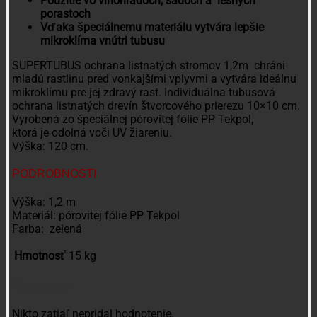
Použitie vo vinohradoch, sadoch a lesných
porastoch
Vďaka špeciálnemu materiálu vytvára lepšie
mikroklíma vnútri tubusu
SUPERTUBUS ochrana listnatých stromov 1,2m chráni
mladú rastlinu pred vonkajšími vplyvmi a vytvára ideálnu
mikroklímu pre jej zdravý rast. Individuálna tubusová
ochrana listnatých drevín štvorcového prierezu 10×10 cm.
Vyrobená
zo
špeciálnej pórovitej fólie
PP
Tekpol,
ktorá
je
odolná voči
UV
žiareniu.
Výška: 120 cm.
PODROBNOSTI
Výška: 1,2 m
Materiál: pórovitej fólie
PP
Tekpol
Farba: zelená
Hmotnosť
15 kg
Recenzie
Nikto zatiaľ nepridal hodnotenie.