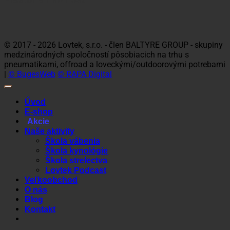
Visa
MasterCard
Maestro
Dinners
Discov
Club
© 2017 - 2026 Lovtek, s.r.o. - člen BALTYRE GROUP - skupiny
medzinárodných spoločností pôsobiacich na trhu s
pneumatikami, offroad a loveckými/outdoorovými potrebami
|
© BugesWeb
© RAPA Digital
Úvod
E-shop
Akcie
Naše aktivity
Škola vábenia
Škola kynológie
Škola strelectva
Lovtek Podcast
Veľkoobchod
O nás
Blog
Kontakt