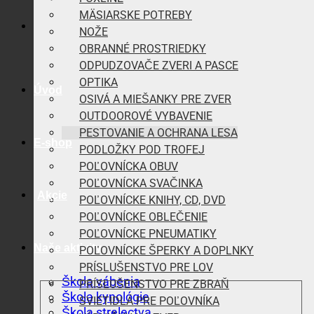
MÄSIARSKE POTREBY
NOŽE
OBRANNÉ PROSTRIEDKY
ODPUDZOVAČE ZVERI A PASCE
OPTIKA
Úvod
OSIVÁ A MIEŠANKY PRE ZVER
OUTDOOROVÉ VYBAVENIE
PESTOVANIE A OCHRANA LESA
E-shop
PODLOŽKY POD TROFEJ
POĽOVNÍCKA OBUV
POĽOVNÍCKA SVAČINKA
Akcie
POĽOVNÍCKE KNIHY, CD, DVD
POĽOVNÍCKE OBLEČENIE
POĽOVNÍCKE PNEUMATIKY
Naše aktivity
POĽOVNÍCKE ŠPERKY A DOPLNKY
PRÍSLUŠENSTVO PRE LOV
Škola vábenia
PRÍSLUŠENSTVO PRE ZBRAŇ
Škola kynológie
SVIETIDLÁ PRE POĽOVNÍKA
Škola strelectva