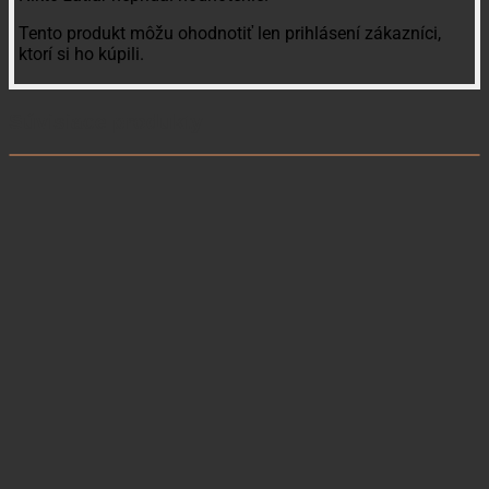
Tento produkt môžu ohodnotiť len prihlásení zákazníci,
ktorí si ho kúpili.
Súvisiace produkty