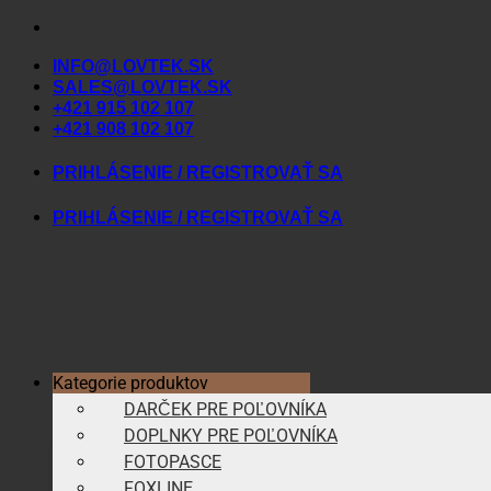
Skip
to
INFO@LOVTEK.SK
content
SALES@LOVTEK.SK
+421 915 102 107
+421 908 102 107
PRIHLÁSENIE / REGISTROVAŤ SA
PRIHLÁSENIE / REGISTROVAŤ SA
Kategorie produktov
DARČEK PRE POĽOVNÍKA
DOPLNKY PRE POĽOVNÍKA
FOTOPASCE
FOXLINE