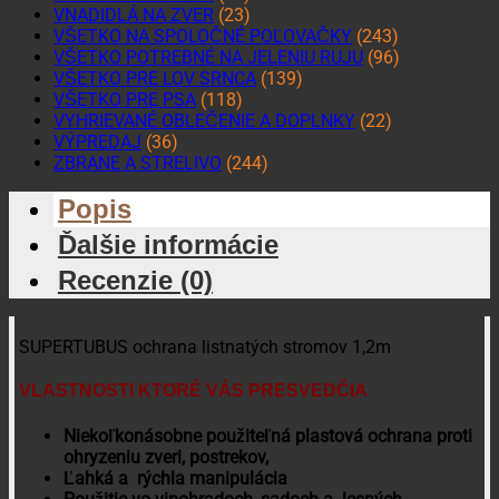
VNADIDLÁ NA ZVER
(23)
VŠETKO NA SPOLOČNÉ POĽOVAČKY
(243)
VŠETKO POTREBNÉ NA JELENIU RUJU
(96)
VŠETKO PRE LOV SRNCA
(139)
VŠETKO PRE PSA
(118)
VYHRIEVANÉ OBLEČENIE A DOPLNKY
(22)
VÝPREDAJ
(36)
ZBRANE A STRELIVO
(244)
Popis
Ďalšie informácie
Recenzie (0)
SUPERTUBUS ochrana listnatých stromov 1,2m
VLASTNOSTI KTORÉ VÁS PRESVEDČIA
Niekoľkonásobne použiteľná plastová ochrana proti
ohryzeniu zveri, postrekov,
Ľahká a rýchla manipulácia