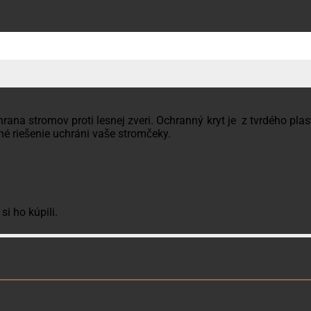
na stromov proti lesnej zveri. Ochranný kryt je z tvrdého plas
é riešenie uchráni vaše stromčeky.
si ho kúpili.