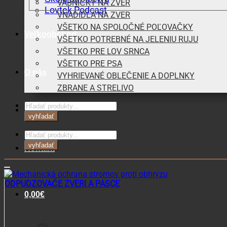
VÁBNIČKY NA ZVER
Lovtek Podcast
VNADIDLÁ NA ZVER
VŠETKO NA SPOLOČNÉ POĽOVAČKY
Veľkoobchod
VŠETKO POTREBNÉ NA JELENIU RUJU
VŠETKO PRE LOV SRNCA
VŠETKO PRE PSA
O nás
VYHRIEVANÉ OBLEČENIE A DOPLNKY
ZBRANE A STRELIVO
Products
Blog
search
vyhľadať
Products
search
vyhľadať
Kontakt
ODPUDZOVAČE ZVERI A PASCE
0,00
€
Mechanická ochrana stromov p
Košík