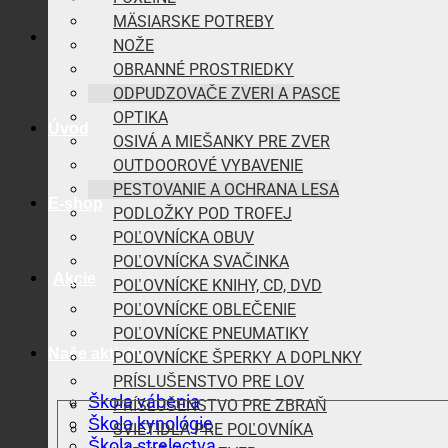
MÄSIARSKE POTREBY
NOŽE
OBRANNÉ PROSTRIEDKY
ODPUDZOVAČE ZVERI A PASCE
OPTIKA
Úvod
OSIVÁ A MIEŠANKY PRE ZVER
OUTDOOROVÉ VYBAVENIE
PESTOVANIE A OCHRANA LESA
E-shop
PODLOŽKY POD TROFEJ
POĽOVNÍCKA OBUV
POĽOVNÍCKA SVAČINKA
Akcie
POĽOVNÍCKE KNIHY, CD, DVD
POĽOVNÍCKE OBLEČENIE
POĽOVNÍCKE PNEUMATIKY
Naše aktivity
POĽOVNÍCKE ŠPERKY A DOPLNKY
PRÍSLUŠENSTVO PRE LOV
Škola vábenia
PRÍSLUŠENSTVO PRE ZBRAŇ
Škola kynológie
SVIETIDLÁ PRE POĽOVNÍKA
Škola strelectva