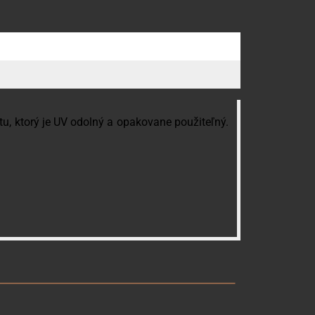
tu, ktorý je UV odolný a opakovane použiteľný.