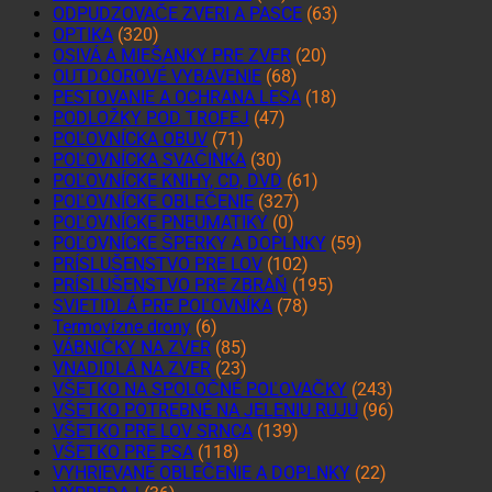
ODPUDZOVAČE ZVERI A PASCE
(63)
OPTIKA
(320)
OSIVÁ A MIEŠANKY PRE ZVER
(20)
OUTDOOROVÉ VYBAVENIE
(68)
PESTOVANIE A OCHRANA LESA
(18)
PODLOŽKY POD TROFEJ
(47)
POĽOVNÍCKA OBUV
(71)
POĽOVNÍCKA SVAČINKA
(30)
POĽOVNÍCKE KNIHY, CD, DVD
(61)
POĽOVNÍCKE OBLEČENIE
(327)
POĽOVNÍCKE PNEUMATIKY
(0)
POĽOVNÍCKE ŠPERKY A DOPLNKY
(59)
PRÍSLUŠENSTVO PRE LOV
(102)
PRÍSLUŠENSTVO PRE ZBRAŇ
(195)
SVIETIDLÁ PRE POĽOVNÍKA
(78)
Termovízne drony
(6)
VÁBNIČKY NA ZVER
(85)
VNADIDLÁ NA ZVER
(23)
VŠETKO NA SPOLOČNÉ POĽOVAČKY
(243)
VŠETKO POTREBNÉ NA JELENIU RUJU
(96)
VŠETKO PRE LOV SRNCA
(139)
VŠETKO PRE PSA
(118)
VYHRIEVANÉ OBLEČENIE A DOPLNKY
(22)