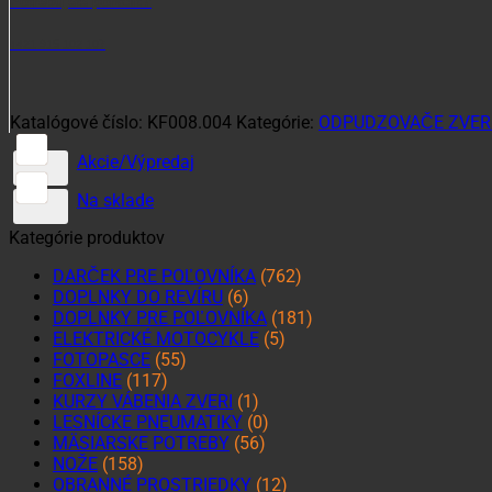
Potrebujete poradiť?
+421 915 102 107
Katalógové číslo:
KF008.004
Kategórie:
ODPUDZOVAČE ZVERI
Akcie/Výpredaj
Na sklade
Kategórie produktov
DARČEK PRE POĽOVNÍKA
(762)
DOPLNKY DO REVÍRU
(6)
DOPLNKY PRE POĽOVNÍKA
(181)
ELEKTRICKÉ MOTOCYKLE
(5)
FOTOPASCE
(55)
FOXLINE
(117)
KURZY VÁBENIA ZVERI
(1)
LESNÍCKE PNEUMATIKY
(0)
MÄSIARSKE POTREBY
(56)
NOŽE
(158)
OBRANNÉ PROSTRIEDKY
(12)