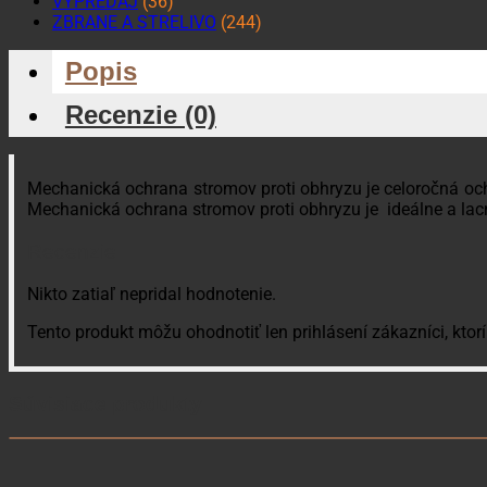
VÝPREDAJ
(36)
ZBRANE A STRELIVO
(244)
Popis
Recenzie (0)
Mechanická ochrana stromov proti obhryzu je celoročná ochra
Mechanická ochrana stromov proti obhryzu je ideálne a lacn
Recenzie
Nikto zatiaľ nepridal hodnotenie.
Tento produkt môžu ohodnotiť len prihlásení zákazníci, ktorí 
Súvisiace produkty