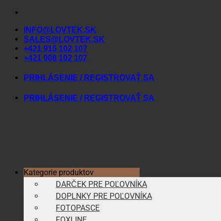
Skip
to
INFO@LOVTEK.SK
content
SALES@LOVTEK.SK
+421 915 102 107
+421 908 102 107
PRIHLÁSENIE / REGISTROVAŤ SA
PRIHLÁSENIE / REGISTROVAŤ SA
Kategorie produktov
DARČEK PRE POĽOVNÍKA
DOPLNKY PRE POĽOVNÍKA
FOTOPASCE
FOXLINE