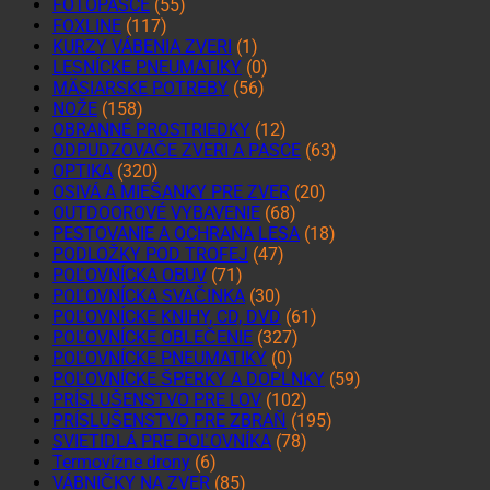
FOTOPASCE
(55)
FOXLINE
(117)
KURZY VÁBENIA ZVERI
(1)
LESNÍCKE PNEUMATIKY
(0)
MÄSIARSKE POTREBY
(56)
NOŽE
(158)
OBRANNÉ PROSTRIEDKY
(12)
ODPUDZOVAČE ZVERI A PASCE
(63)
OPTIKA
(320)
OSIVÁ A MIEŠANKY PRE ZVER
(20)
OUTDOOROVÉ VYBAVENIE
(68)
PESTOVANIE A OCHRANA LESA
(18)
PODLOŽKY POD TROFEJ
(47)
POĽOVNÍCKA OBUV
(71)
POĽOVNÍCKA SVAČINKA
(30)
POĽOVNÍCKE KNIHY, CD, DVD
(61)
POĽOVNÍCKE OBLEČENIE
(327)
POĽOVNÍCKE PNEUMATIKY
(0)
POĽOVNÍCKE ŠPERKY A DOPLNKY
(59)
PRÍSLUŠENSTVO PRE LOV
(102)
PRÍSLUŠENSTVO PRE ZBRAŇ
(195)
SVIETIDLÁ PRE POĽOVNÍKA
(78)
Termovízne drony
(6)
VÁBNIČKY NA ZVER
(85)