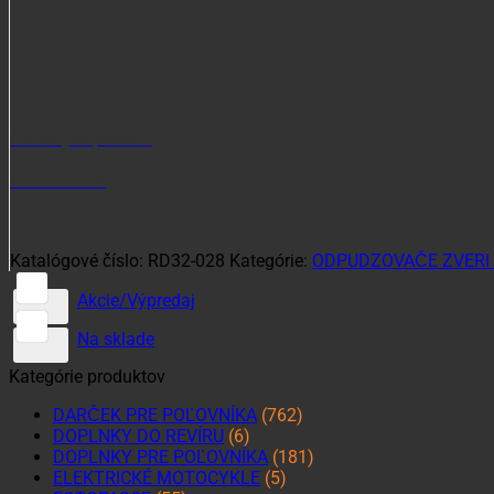
Potrebujete poradiť?
+421 915 102 107
Katalógové číslo:
RD32-028
Kategórie:
ODPUDZOVAČE ZVERI 
Akcie/Výpredaj
Na sklade
Kategórie produktov
DARČEK PRE POĽOVNÍKA
(762)
DOPLNKY DO REVÍRU
(6)
DOPLNKY PRE POĽOVNÍKA
(181)
ELEKTRICKÉ MOTOCYKLE
(5)