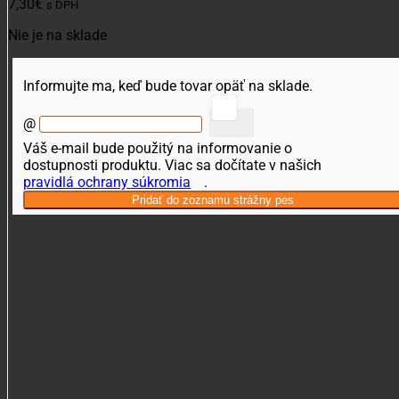
7,30
€
s DPH
Nie je na sklade
Informujte ma, keď bude tovar opäť na sklade.
@
Váš e-mail bude použitý na informovanie o
dostupnosti produktu. Viac sa dočítate v našich
pravidlá ochrany súkromia
.