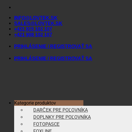
Skip
to
INFO@LOVTEK.SK
content
SALES@LOVTEK.SK
+421 915 102 107
+421 908 102 107
PRIHLÁSENIE / REGISTROVAŤ SA
PRIHLÁSENIE / REGISTROVAŤ SA
Kategorie produktov
DARČEK PRE POĽOVNÍKA
DOPLNKY PRE POĽOVNÍKA
FOTOPASCE
FOXLINE