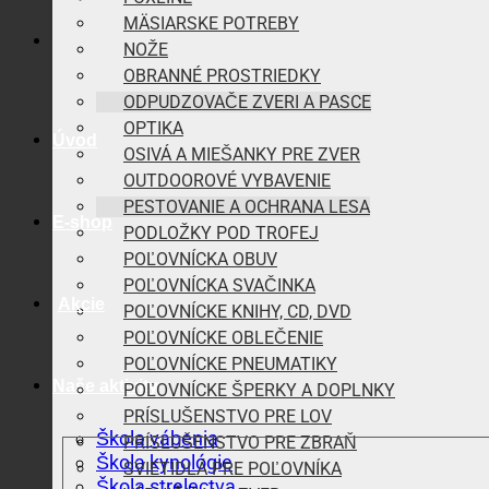
MÄSIARSKE POTREBY
NOŽE
OBRANNÉ PROSTRIEDKY
ODPUDZOVAČE ZVERI A PASCE
OPTIKA
Úvod
OSIVÁ A MIEŠANKY PRE ZVER
OUTDOOROVÉ VYBAVENIE
PESTOVANIE A OCHRANA LESA
E-shop
PODLOŽKY POD TROFEJ
POĽOVNÍCKA OBUV
POĽOVNÍCKA SVAČINKA
Akcie
POĽOVNÍCKE KNIHY, CD, DVD
POĽOVNÍCKE OBLEČENIE
POĽOVNÍCKE PNEUMATIKY
Naše aktivity
POĽOVNÍCKE ŠPERKY A DOPLNKY
PRÍSLUŠENSTVO PRE LOV
Škola vábenia
PRÍSLUŠENSTVO PRE ZBRAŇ
Škola kynológie
SVIETIDLÁ PRE POĽOVNÍKA
Škola strelectva