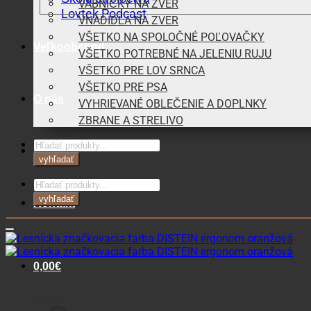
VÁBNIČKY NA ZVER
Lovtek Podcast
VNADIDLÁ NA ZVER
VŠETKO NA SPOLOČNÉ POĽOVAČKY
Veľkoobchod
VŠETKO POTREBNÉ NA JELENIU RUJU
VŠETKO PRE LOV SRNCA
VŠETKO PRE PSA
O nás
VYHRIEVANÉ OBLEČENIE A DOPLNKY
ZBRANE A STRELIVO
Products
Blog
search
vyhľadať
Products
search
vyhľadať
Kontakt
0,00
€
Košík