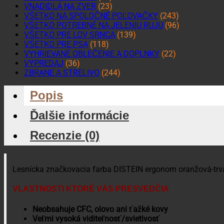
VNADIDLÁ NA ZVER
(23)
VŠETKO NA SPOLOČNÉ POĽOVAČKY
(243)
VŠETKO POTREBNÉ NA JELENIU RUJU
(96)
VŠETKO PRE LOV SRNCA
(139)
VŠETKO PRE PSA
(118)
VYHRIEVANÉ OBLEČENIE A DOPLNKY
(22)
VÝPREDAJ
(36)
ZBRANE A STRELIVO
(244)
Popis
Ďalšie informácie
Recenzie (0)
Lesnícka značkovacia farba DISTEIN ergonom oranžová-tr
VLASTNOSTI KTORÉ VÁS PRESVEDČIA
Neobsahuje CFC, olovo ani ťažké kovy
Veľmi vysoká viditeľnosť/svietivosť