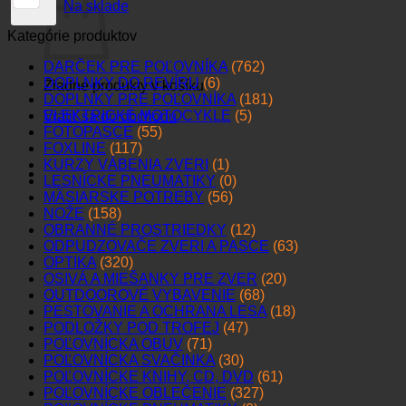
Na sklade
Kategórie produktov
DARČEK PRE POĽOVNÍKA
(762)
DOPLNKY DO REVÍRU
(6)
Žiadne produkty v košíku.
DOPLNKY PRE POĽOVNÍKA
(181)
ELEKTRICKÉ MOTOCYKLE
(5)
Vrátiť sa do obchodu
FOTOPASCE
(55)
FOXLINE
(117)
KURZY VÁBENIA ZVERI
(1)
LESNÍCKE PNEUMATIKY
(0)
MÄSIARSKE POTREBY
(56)
NOŽE
(158)
OBRANNÉ PROSTRIEDKY
(12)
ODPUDZOVAČE ZVERI A PASCE
(63)
OPTIKA
(320)
OSIVÁ A MIEŠANKY PRE ZVER
(20)
OUTDOOROVÉ VYBAVENIE
(68)
PESTOVANIE A OCHRANA LESA
(18)
PODLOŽKY POD TROFEJ
(47)
POĽOVNÍCKA OBUV
(71)
POĽOVNÍCKA SVAČINKA
(30)
POĽOVNÍCKE KNIHY, CD, DVD
(61)
POĽOVNÍCKE OBLEČENIE
(327)