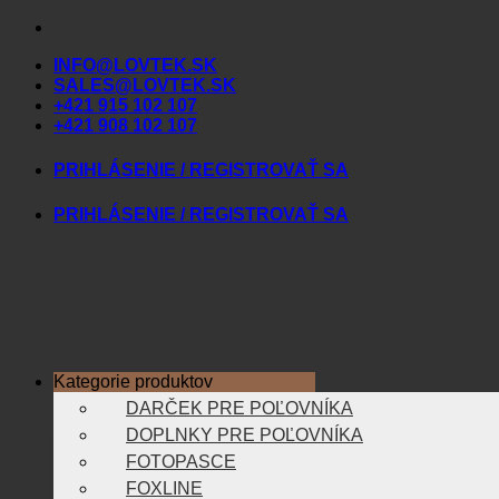
Skip
to
INFO@LOVTEK.SK
content
SALES@LOVTEK.SK
+421 915 102 107
+421 908 102 107
PRIHLÁSENIE / REGISTROVAŤ SA
PRIHLÁSENIE / REGISTROVAŤ SA
Kategorie produktov
DARČEK PRE POĽOVNÍKA
DOPLNKY PRE POĽOVNÍKA
FOTOPASCE
FOXLINE