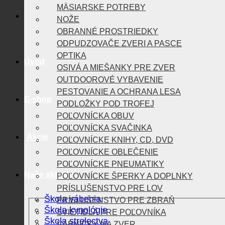
MÄSIARSKE POTREBY
NOŽE
OBRANNÉ PROSTRIEDKY
ODPUDZOVAČE ZVERI A PASCE
OPTIKA
Úvod
OSIVÁ A MIEŠANKY PRE ZVER
OUTDOOROVÉ VYBAVENIE
PESTOVANIE A OCHRANA LESA
E-shop
PODLOŽKY POD TROFEJ
POĽOVNÍCKA OBUV
POĽOVNÍCKA SVAČINKA
Akcie
POĽOVNÍCKE KNIHY, CD, DVD
POĽOVNÍCKE OBLEČENIE
POĽOVNÍCKE PNEUMATIKY
Naše aktivity
POĽOVNÍCKE ŠPERKY A DOPLNKY
PRÍSLUŠENSTVO PRE LOV
Škola vábenia
PRÍSLUŠENSTVO PRE ZBRAŇ
Škola kynológie
SVIETIDLÁ PRE POĽOVNÍKA
Škola strelectva
VÁBNIČKY NA ZVER