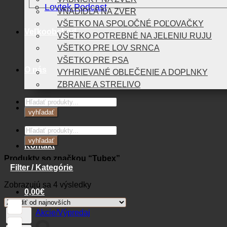
Lovtek Podcast
VNADIDLÁ NA ZVER
VŠETKO NA SPOLOČNÉ POĽOVAČKY
Veľkoobchod
VŠETKO POTREBNÉ NA JELENIU RUJU
VŠETKO PRE LOV SRNCA
VŠETKO PRE PSA
O nás
VYHRIEVANÉ OBLEČENIE A DOPLNKY
ZBRANE A STRELIVO
Products
Blog
search
vyhľadať
Products
search
vyhľadať
Kontakt
Produkty so značkou “Tubex”
Filter / Kategórie
Zoradené
Zobrazujú sa 4 výsledky
0,00
€
podľa
najnovších
Akcie/Výpredaj
Košík