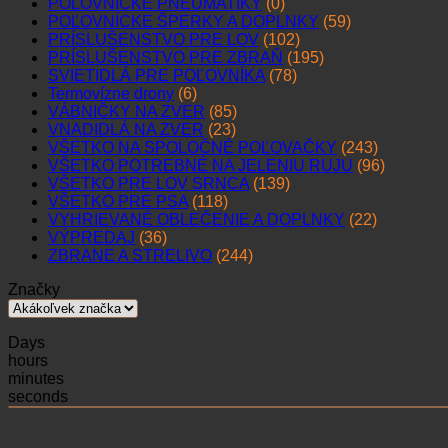
POĽOVNÍCKE PNEUMATIKY
(0)
POĽOVNÍCKE ŠPERKY A DOPLNKY
(59)
PRÍSLUŠENSTVO PRE LOV
(102)
PRÍSLUŠENSTVO PRE ZBRAŇ
(195)
SVIETIDLÁ PRE POĽOVNÍKA
(78)
Termovízne drony
(6)
VÁBNIČKY NA ZVER
(85)
VNADIDLÁ NA ZVER
(23)
VŠETKO NA SPOLOČNÉ POĽOVAČKY
(243)
VŠETKO POTREBNÉ NA JELENIU RUJU
(96)
VŠETKO PRE LOV SRNCA
(139)
VŠETKO PRE PSA
(118)
VYHRIEVANÉ OBLEČENIE A DOPLNKY
(22)
VÝPREDAJ
(36)
ZBRANE A STRELIVO
(244)
Značky
Days
hours
minutes
seconds