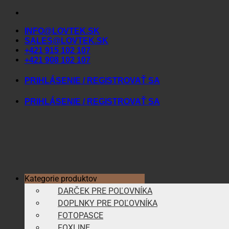
Skip
to
INFO@LOVTEK.SK
content
SALES@LOVTEK.SK
+421 915 102 107
+421 908 102 107
PRIHLÁSENIE / REGISTROVAŤ SA
PRIHLÁSENIE / REGISTROVAŤ SA
Kategorie produktov
DARČEK PRE POĽOVNÍKA
DOPLNKY PRE POĽOVNÍKA
FOTOPASCE
FOXLINE