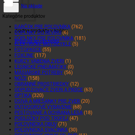
Na sklade
Kategórie produktov
DARČEK PRE POĽOVNÍKA
(762)
Žiadne produkty v košíku.
DOPLNKY DO REVÍRU
(6)
DOPLNKY PRE POĽOVNÍKA
(181)
Vrátiť sa do obchodu
ELEKTRICKÉ MOTOCYKLE
(5)
FOTOPASCE
(55)
FOXLINE
(117)
KURZY VÁBENIA ZVERI
(1)
LESNÍCKE PNEUMATIKY
(0)
MÄSIARSKE POTREBY
(56)
NOŽE
(158)
OBRANNÉ PROSTRIEDKY
(12)
ODPUDZOVAČE ZVERI A PASCE
(63)
OPTIKA
(320)
OSIVÁ A MIEŠANKY PRE ZVER
(20)
OUTDOOROVÉ VYBAVENIE
(68)
PESTOVANIE A OCHRANA LESA
(18)
PODLOŽKY POD TROFEJ
(47)
POĽOVNÍCKA OBUV
(71)
POĽOVNÍCKA SVAČINKA
(30)