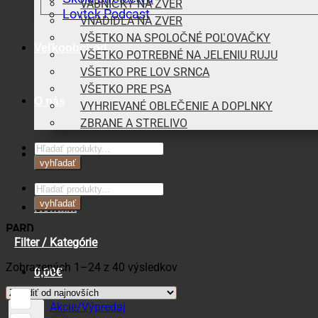
VÁBNIČKY NA ZVER
Lovtek Podcast
VNADIDLÁ NA ZVER
VŠETKO NA SPOLOČNÉ POĽOVAČKY
Veľkoobchod
VŠETKO POTREBNÉ NA JELENIU RUJU
VŠETKO PRE LOV SRNCA
VŠETKO PRE PSA
O nás
VYHRIEVANÉ OBLEČENIE A DOPLNKY
ZBRANE A STRELIVO
Products
Blog
search
vyhľadať
Products
search
vyhľadať
Kontakt
PARD
Filter / Kategórie
Zoradené
Zobrazených 1–24 z 40 výsledkov
0,00
€
podľa
najnovších
Košík
Akcie/Výpredaj