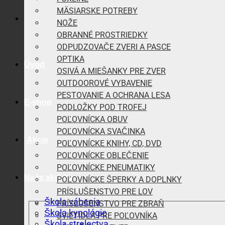
MÄSIARSKE POTREBY
NOŽE
OBRANNÉ PROSTRIEDKY
ODPUDZOVAČE ZVERI A PASCE
OPTIKA
Úvod
OSIVÁ A MIEŠANKY PRE ZVER
OUTDOOROVÉ VYBAVENIE
PESTOVANIE A OCHRANA LESA
E-shop
PODLOŽKY POD TROFEJ
POĽOVNÍCKA OBUV
POĽOVNÍCKA SVAČINKA
Akcie
POĽOVNÍCKE KNIHY, CD, DVD
POĽOVNÍCKE OBLEČENIE
POĽOVNÍCKE PNEUMATIKY
Naše aktivity
POĽOVNÍCKE ŠPERKY A DOPLNKY
PRÍSLUŠENSTVO PRE LOV
Škola vábenia
PRÍSLUŠENSTVO PRE ZBRAŇ
Škola kynológie
SVIETIDLÁ PRE POĽOVNÍKA
Škola strelectva