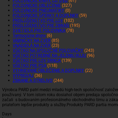
POĽOVNÍCKE KNIHY, CD, DVD
(61)
POĽOVNÍCKE OBLEČENIE
(327)
POĽOVNÍCKE PNEUMATIKY
(0)
POĽOVNÍCKE ŠPERKY A DOPLNKY
(59)
PRÍSLUŠENSTVO PRE LOV
(102)
PRÍSLUŠENSTVO PRE ZBRAŇ
(195)
SVIETIDLÁ PRE POĽOVNÍKA
(78)
Termovízne drony
(6)
VÁBNIČKY NA ZVER
(85)
VNADIDLÁ NA ZVER
(23)
VŠETKO NA SPOLOČNÉ POĽOVAČKY
(243)
VŠETKO POTREBNÉ NA JELENIU RUJU
(96)
VŠETKO PRE LOV SRNCA
(139)
VŠETKO PRE PSA
(118)
VYHRIEVANÉ OBLEČENIE A DOPLNKY
(22)
VÝPREDAJ
(36)
ZBRANE A STRELIVO
(244)
Výrobca PARD patrí medzi mladú high-tech spoločnosť založenú
používaný. V tom istom roku dosiahol objem predaja spoločnos
začali s budovaním profesionálneho obchodného tímu a záka
priateľom lepšie produkty a služby.Produkty PARD partia mom
Days