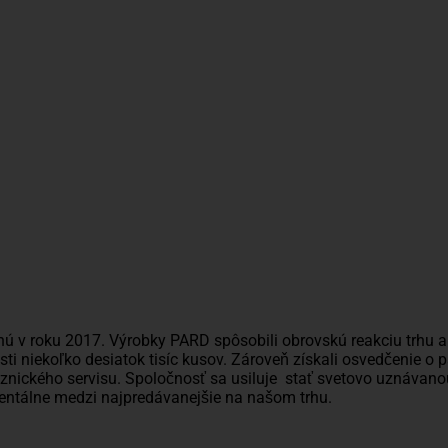
 v roku 2017. Výrobky PARD spôsobili obrovskú reakciu trhu a 
ti niekoľko desiatok tisíc kusov. Zároveň získali osvedčenie o
znického servisu. Spoločnosť sa usiluje stať svetovo uznáva
entálne medzi najpredávanejšie na našom trhu.