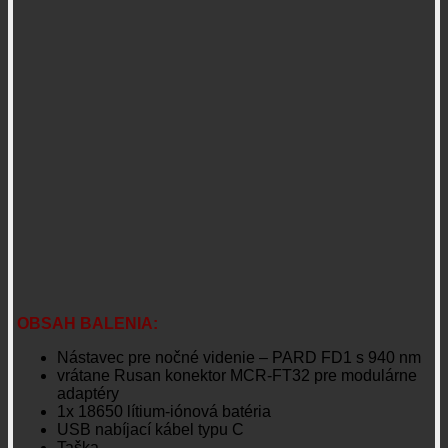
OBSAH BALENIA:
Nástavec pre nočné videnie – PARD FD1 s 940 nm
vrátane Rusan konektor MCR-FT32 pre modulárne
adaptéry
1x 18650 lítium-iónová batéria
USB nabíjací kábel typu C
Taška