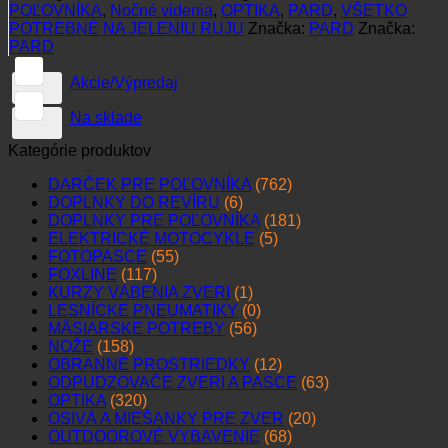
POĽOVNÍKA
,
Nočné videnia
,
OPTIKA
,
PARD
,
VŠETKO
POTREBNÉ NA JELENIU RUJU
Značka:
PARD
Značka:
PARD
Akcie/Výpredaj
Na sklade
Kategórie produktov
DARČEK PRE POĽOVNÍKA
(762)
DOPLNKY DO REVÍRU
(6)
DOPLNKY PRE POĽOVNÍKA
(181)
ELEKTRICKÉ MOTOCYKLE
(5)
FOTOPASCE
(55)
FOXLINE
(117)
KURZY VÁBENIA ZVERI
(1)
LESNÍCKE PNEUMATIKY
(0)
MÄSIARSKE POTREBY
(56)
NOŽE
(158)
OBRANNÉ PROSTRIEDKY
(12)
ODPUDZOVAČE ZVERI A PASCE
(63)
OPTIKA
(320)
OSIVÁ A MIEŠANKY PRE ZVER
(20)
OUTDOOROVÉ VYBAVENIE
(68)