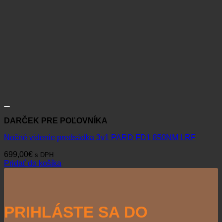
DARČEK PRE POĽOVNÍKA
Nočné videnie predsádka 3v1 PARD FD1 850NM LRF
699,00
€
s DPH
Pridať do košíka
PRIHLÁSTE SA DO