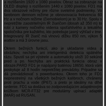
a rozlíšením 1920 x 1080 pixelov. Obraz sa zobrazuje na
OLED displeji s rozlíšením 1440 x 1080 pixelov. FD1 má
dva obrazové režimy pre rôzne svetelné podmienky. Vo
farebnom dennom režime je obnovovacia frekvencia 60
Hz a v nočnom režime (čiernobielom) je to 30 Hz. Spolu s
nepretržite zaostriteľným IR žiaričom (dosah až 350 m) to
robí z kamery nočného videnia spoľahlivého a tekutého
spoločníka pre každého, kto potrebuje jasný výhľad v tme.
Integrovaný IR žiarič má vlnovú dĺžku 850 nm, výkon 5
wattov a má 3 úrovne jasu.
Okrem bežných funkcií, ako je ukladanie videa a
obrázkov, nechýba ani inteligentná detekcia spätného
rázu. Spustí sa pri výstrele a automaticky uloží 10 sekúnd
pred a po. Nechýba ani praktická funkcia obraz v
obraze.PARD FD1 je napájaný batériou 18650, ktorá vám
poskytuje až 8 hodín nepretržitej prevádzky. Prípadne sa
dá prevádzkovať s powerbankou. Okrem toho je FD1
nepriestrelný na všetkých bežných kalibroch, chránený
proti prachu a vode (IP67). a preto je ideálny na dlhé
sedenie. FD1 sa dodáva so zodpovedajúcim adaptérovým
krúžkom MCR-FT32 pre modulárny upínací adaptér
(MAR) od RUSAN.