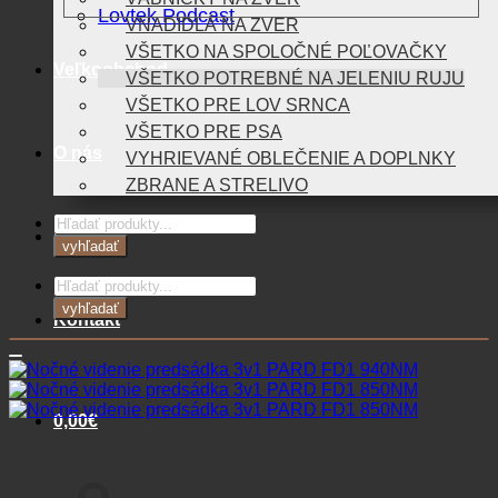
Lovtek Podcast
VNADIDLÁ NA ZVER
VŠETKO NA SPOLOČNÉ POĽOVAČKY
Veľkoobchod
VŠETKO POTREBNÉ NA JELENIU RUJU
VŠETKO PRE LOV SRNCA
VŠETKO PRE PSA
O nás
VYHRIEVANÉ OBLEČENIE A DOPLNKY
ZBRANE A STRELIVO
Products
Blog
search
vyhľadať
Products
search
vyhľadať
Kontakt
0,00
€
Košík