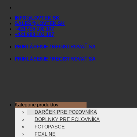
Skip
to
INFO@LOVTEK.SK
content
SALES@LOVTEK.SK
+421 915 102 107
+421 908 102 107
PRIHLÁSENIE / REGISTROVAŤ SA
PRIHLÁSENIE / REGISTROVAŤ SA
Kategorie produktov
DARČEK PRE POĽOVNÍKA
DOPLNKY PRE POĽOVNÍKA
FOTOPASCE
FOXLINE