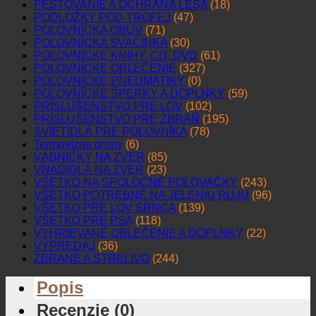
PESTOVANIE A OCHRANA LESA
(18)
PODLOŽKY POD TROFEJ
(47)
POĽOVNÍCKA OBUV
(71)
POĽOVNÍCKA SVAČINKA
(30)
POĽOVNÍCKE KNIHY, CD, DVD
(61)
POĽOVNÍCKE OBLEČENIE
(327)
POĽOVNÍCKE PNEUMATIKY
(0)
POĽOVNÍCKE ŠPERKY A DOPLNKY
(59)
PRÍSLUŠENSTVO PRE LOV
(102)
PRÍSLUŠENSTVO PRE ZBRAŇ
(195)
SVIETIDLÁ PRE POĽOVNÍKA
(78)
Termovízne drony
(6)
VÁBNIČKY NA ZVER
(85)
VNADIDLÁ NA ZVER
(23)
VŠETKO NA SPOLOČNÉ POĽOVAČKY
(243)
VŠETKO POTREBNÉ NA JELENIU RUJU
(96)
VŠETKO PRE LOV SRNCA
(139)
VŠETKO PRE PSA
(118)
VYHRIEVANÉ OBLEČENIE A DOPLNKY
(22)
VÝPREDAJ
(36)
ZBRANE A STRELIVO
(244)
Popis
Recenzie (0)