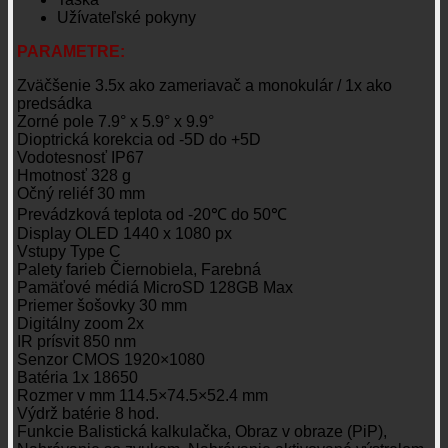
Užívateľské pokyny
PARAMETRE:
Zväčšenie 3.5x ako zameriavač a monokulár / 1x ako
predsádka
Zorné pole 7.9° x 5.9° x 9.9°
Dioptrická korekcia od -5D do +5D
Vodotesnosť IP67
Hmotnosť 328 g
Očný reliéf 30 mm
Prevádzková teplota od -20℃ do 50℃
Display OLED 1440 x 1080 px
Vstupy Type C
Palety farieb Čiernobiela, Farebná
Pamäťové médiá MicroSD 128GB Max
Priemer šošovky 30 mm
Digitálny zoom 2x
IR prísvit 850 nm
Senzor CMOS 1920×1080
Batéria 1x 18650
Rozmer v mm 114.5×74.5×52.4 mm
Výdrž batérie 8 hod.
Funkcie Balistická kalkulačka, Obraz v obraze (PiP),