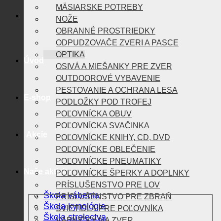
MÄSIARSKE POTREBY
NOŽE
OBRANNÉ PROSTRIEDKY
ODPUDZOVAČE ZVERI A PASCE
OPTIKA
Úvod
OSIVÁ A MIEŠANKY PRE ZVER
OUTDOOROVÉ VYBAVENIE
PESTOVANIE A OCHRANA LESA
E-shop
PODLOŽKY POD TROFEJ
POĽOVNÍCKA OBUV
POĽOVNÍCKA SVAČINKA
Akcie
POĽOVNÍCKE KNIHY, CD, DVD
POĽOVNÍCKE OBLEČENIE
POĽOVNÍCKE PNEUMATIKY
Naše aktivity
POĽOVNÍCKE ŠPERKY A DOPLNKY
PRÍSLUŠENSTVO PRE LOV
Škola vábenia
PRÍSLUŠENSTVO PRE ZBRAŇ
Škola kynológie
SVIETIDLÁ PRE POĽOVNÍKA
Škola strelectva
VÁBNIČKY NA ZVER