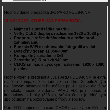
Nočné videnie predsádka 3v1 PARD FD1 940NM
VLASTNOSTI KTORÉ VÁS PRESVEDČIA
Najmenšia predsádka na trhu
Veľký OLED displej s rozlíšením 1920 x 1080 px
Podporuje režim deň/noc/auto a režim proti
zahmlievaniu
Funkcia WiFi s nahrávaním fotografií a videí
Detekčný dosah až 350-400m
Kompaktný zariadenie 3v1
Zaostriteľný IR prísvit 940 nm
CMOS snímač s vysokým rozlíšením 1920 x 1080
pixelov
Nočné videnie predsádka 3v1 PARD FD1 940NM je extra
malé a kompaktné zariadenie na trhu. S priloženým
okulárovým nástavcom ho môžete použiť aj ako digitálny
monokulár nočného videnia. PARD FD1 je mimoriadne
kompaktný a ľahký (328 g), vďaka čomu je ideálnym
spoločníkom na pozorovanie prírody alebo lov.
Pard FD1 zaujme snímačom CMOS s vysokým rozlíšením