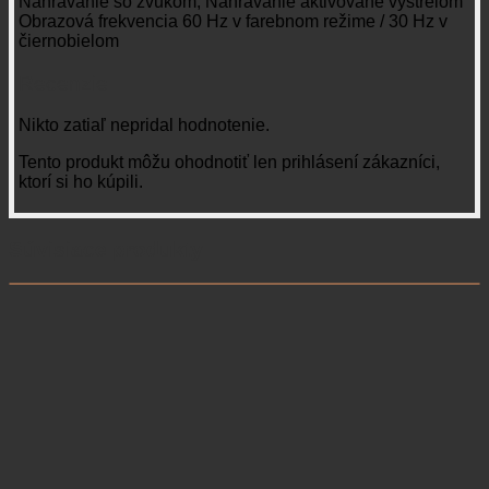
Nahrávanie so zvukom, Nahrávanie aktivované výstrelom
Obrazová frekvencia 60 Hz v farebnom režime / 30 Hz v
čiernobielom
Recenzie
Nikto zatiaľ nepridal hodnotenie.
Tento produkt môžu ohodnotiť len prihlásení zákazníci,
ktorí si ho kúpili.
Súvisiace produkty