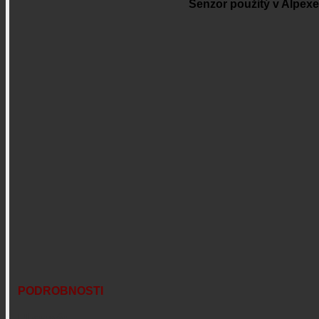
Senzor použitý v Alpexe 
PODROBNOSTI
Hlavné: