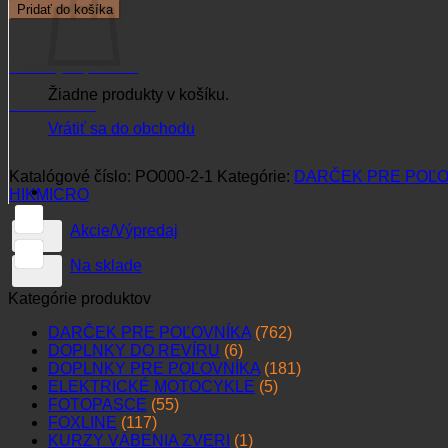
Nočné
Pridať do košíka
videnie
HIKMICRO
ALPEX
Potrebujete poradiť?
950nm
Žiadne produkty v košíku.
+421 915 102 107
Vrátiť sa do obchodu
Katalógové číslo:
PO000-2-1
Kategórie:
DARČEK PRE POĽO
HIKMICRO
Akcie/Výpredaj
Na sklade
Kategórie produktov
DARČEK PRE POĽOVNÍKA
(762)
DOPLNKY DO REVÍRU
(6)
DOPLNKY PRE POĽOVNÍKA
(181)
ELEKTRICKÉ MOTOCYKLE
(5)
FOTOPASCE
(55)
FOXLINE
(117)
KURZY VÁBENIA ZVERI
(1)