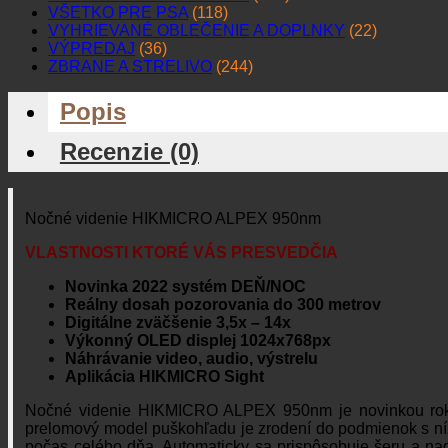
VŠETKO PRE PSA
(118)
VYHRIEVANÉ OBLEČENIE A DOPLNKY
(22)
VÝPREDAJ
(36)
ZBRANE A STRELIVO
(244)
Popis
Recenzie (0)
Nočné videnie HIKMICRO ALPEX 950nm
VLASTNOSTI KTORÉ VÁS PRESVEDČIA
Novinka 2022 systém DEŇ/NOC
Reálny dosah pozorovania do 300 metrov
Digitálne zväčšenie 3,5x – 14x
Výkonný OLED displej 1024x768px
Náhrávanie video, audio, výstrelu
Aplikácia HIKMICRO Sight
Nočné videnie HIKMICRO ALPEX 950nm je novinkou rok
prelomový model puškohľadu je zrodení do podmienok s níz
počas celého dňa. Automaticky sa prispôsobuje šeru a naď