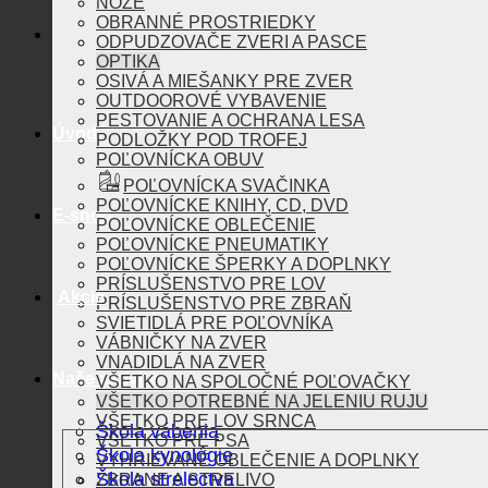
NOŽE
OBRANNÉ PROSTRIEDKY
ODPUDZOVAČE ZVERI A PASCE
OPTIKA
OSIVÁ A MIEŠANKY PRE ZVER
OUTDOOROVÉ VYBAVENIE
PESTOVANIE A OCHRANA LESA
Úvod
PODLOŽKY POD TROFEJ
POĽOVNÍCKA OBUV
POĽOVNÍCKA SVAČINKA
POĽOVNÍCKE KNIHY, CD, DVD
E-shop
POĽOVNÍCKE OBLEČENIE
POĽOVNÍCKE PNEUMATIKY
POĽOVNÍCKE ŠPERKY A DOPLNKY
PRÍSLUŠENSTVO PRE LOV
Akcie
PRÍSLUŠENSTVO PRE ZBRAŇ
SVIETIDLÁ PRE POĽOVNÍKA
VÁBNIČKY NA ZVER
VNADIDLÁ NA ZVER
Naše aktivity
VŠETKO NA SPOLOČNÉ POĽOVAČKY
VŠETKO POTREBNÉ NA JELENIU RUJU
VŠETKO PRE LOV SRNCA
Škola vábenia
VŠETKO PRE PSA
Škola kynológie
VYHRIEVANÉ OBLEČENIE A DOPLNKY
Škola strelectva
ZBRANE A STRELIVO