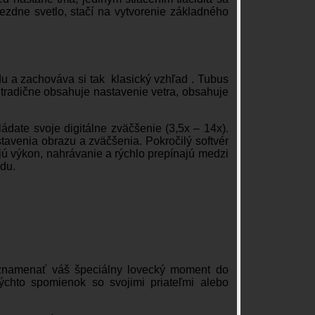
iezdne svetlo, stačí na vytvorenie základného
a zachováva si tak klasický vzhľad . Tubus
á tradične obsahuje nastavenie vetra, obsahuje
date svoje digitálne zväčšenie (3,5x – 14x).
tavenia obrazu a zväčšenia. Pokročilý softvér
ajú výkon, nahrávanie a rýchlo prepínajú medzi
du.
znamenať váš špeciálny lovecký moment do
ýchto spomienok so svojimi priateľmi alebo