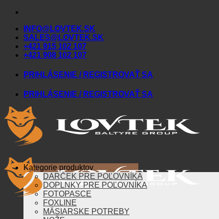
Skip
to
INFO@LOVTEK.SK
content
SALES@LOVTEK.SK
+421 915 102 107
+421 908 102 107
PRIHLÁSENIE / REGISTROVAŤ SA
PRIHLÁSENIE / REGISTROVAŤ SA
Kategorie produktov
DARČEK PRE POĽOVNÍKA
DOPLNKY PRE POĽOVNÍKA
FOTOPASCE
FOXLINE
MÄSIARSKE POTREBY