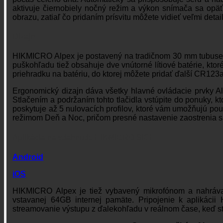
aktivuje čiernobiely nočný režim a výkon snímača sa opäť 
obrazu, zatiaľ čo pridaním prísvitu môžete vidieť veľmi deta
Dizajn
HIKMICRO Alpex je postavený na tradičnom 30 mm tubuse 
puškohľadu tiež obsahuje dve vnútorné lítiové batérie, kto
priehradku na batériu, do ktorej môžete pridať ďalší CR123a
Ergonomický dizajn dáva všetky hlavné ovládacie prvky Al
Stlačením a podržaním tohto tlačidla vstúpite do ponuky, 
poskytuje až 5 nulovacích profilov, ktoré vám umožňujú použ
režimom Deň a Noc, pričom presné nastavenie zaostrenia s
Aplikácia na stiahnutie HIKMICRO SIGHT
Android
iOS
HIKMICRO Alpex je tiež vybavený mikrofónom a nahráv
vstavanej 64GB internej pamäte. Pripojenie k aplikáci
streamovanie výstupu z ďalekohľadu v reálnom čase, keď s