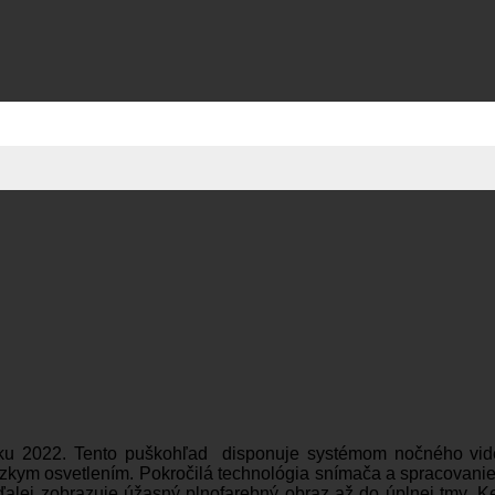
u 2022. Tento puškohľad disponuje systémom nočného vid
kym osvetlením. Pokročilá technológia snímača a spracovanie 
alej zobrazuje úžasný plnofarebný obraz až do úplnej tmy. Ke