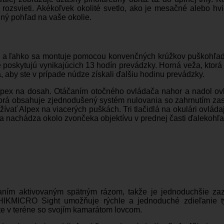
rozsvieti. Akékoľvek okolité svetlo, ako je mesačné alebo hv
ilný pohľad na vaše okolie.
a ľahko sa montuje pomocou konvenčných krúžkov puškohľadu 
ré poskytujú vynikajúcich 13 hodín prevádzky. Horná veža, ktor
, aby ste v prípade núdze získali ďalšiu hodinu prevádzky.
pex na dosah. Otáčaním otočného ovládača nahor a nadol ovlá
ktorá obsahuje zjednodušený systém nulovania so zahrnutím zas
ívať Alpex na viacerých puškách. Tri tlačidlá na okulári ovlád
a nachádza okolo zvončeka objektívu v prednej časti ďalekohľa
aním aktivovaným spätným rázom, takže je jednoduchšie za
i HIKMICRO Sight umožňuje rýchle a jednoduché zdieľanie t
te v teréne so svojím kamarátom lovcom.