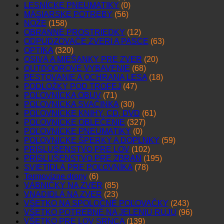
LESNÍCKE PNEUMATIKY
(0)
MÄSIARSKE POTREBY
(56)
NOŽE
(158)
OBRANNÉ PROSTRIEDKY
(12)
ODPUDZOVAČE ZVERI A PASCE
(63)
OPTIKA
(320)
OSIVÁ A MIEŠANKY PRE ZVER
(20)
OUTDOOROVÉ VYBAVENIE
(68)
PESTOVANIE A OCHRANA LESA
(18)
PODLOŽKY POD TROFEJ
(47)
POĽOVNÍCKA OBUV
(71)
POĽOVNÍCKA SVAČINKA
(30)
POĽOVNÍCKE KNIHY, CD, DVD
(61)
POĽOVNÍCKE OBLEČENIE
(327)
POĽOVNÍCKE PNEUMATIKY
(0)
POĽOVNÍCKE ŠPERKY A DOPLNKY
(59)
PRÍSLUŠENSTVO PRE LOV
(102)
PRÍSLUŠENSTVO PRE ZBRAŇ
(195)
SVIETIDLÁ PRE POĽOVNÍKA
(78)
Termovízne drony
(6)
VÁBNIČKY NA ZVER
(85)
VNADIDLÁ NA ZVER
(23)
VŠETKO NA SPOLOČNÉ POĽOVAČKY
(243)
VŠETKO POTREBNÉ NA JELENIU RUJU
(96)
VŠETKO PRE LOV SRNCA
(139)