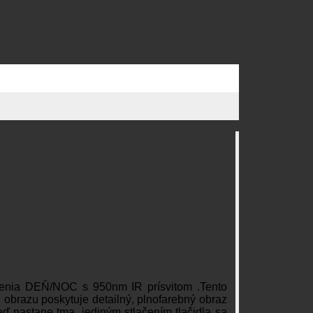
enia DEŇ/NOC s 950nm IR prísvitom .Tento
obrazu poskytuje detailný, plnofarebný obraz
ď nastane tma, jediným stlačením tlačidla sa