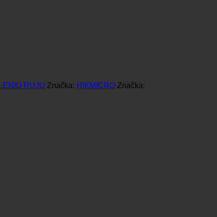
LENIU RUJU
Značka:
HIKMICRO
Značka: