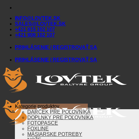
Skip
to
INFO@LOVTEK.SK
content
SALES@LOVTEK.SK
+421 915 102 107
+421 908 102 107
PRIHLÁSENIE / REGISTROVAŤ SA
PRIHLÁSENIE / REGISTROVAŤ SA
Kategorie produktov
DARČEK PRE POĽOVNÍKA
DOPLNKY PRE POĽOVNÍKA
FOTOPASCE
FOXLINE
MÄSIARSKE POTREBY