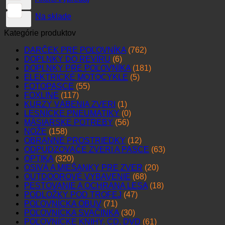
Na sklade
Kategórie produktov
DARČEK PRE POĽOVNÍKA
(762)
DOPLNKY DO REVÍRU
(6)
DOPLNKY PRE POĽOVNÍKA
(181)
ELEKTRICKÉ MOTOCYKLE
(5)
FOTOPASCE
(55)
FOXLINE
(117)
KURZY VÁBENIA ZVERI
(1)
LESNÍCKE PNEUMATIKY
(0)
MÄSIARSKE POTREBY
(56)
NOŽE
(158)
OBRANNÉ PROSTRIEDKY
(12)
ODPUDZOVAČE ZVERI A PASCE
(63)
OPTIKA
(320)
OSIVÁ A MIEŠANKY PRE ZVER
(20)
OUTDOOROVÉ VYBAVENIE
(68)
PESTOVANIE A OCHRANA LESA
(18)
PODLOŽKY POD TROFEJ
(47)
POĽOVNÍCKA OBUV
(71)
POĽOVNÍCKA SVAČINKA
(30)
POĽOVNÍCKE KNIHY, CD, DVD
(61)