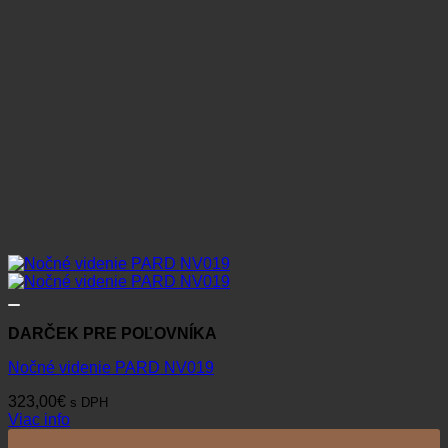
DARČEK PRE POĽOVNÍKA
Nočné videnie PARD NV019
323,00
€
s DPH
Viac info