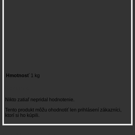
Hmotnosť
1 kg
Recenzie
Nikto zatiaľ nepridal hodnotenie.
Tento produkt môžu ohodnotiť len prihlásení zákazníci,
ktorí si ho kúpili.
Súvisiace produkty