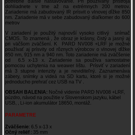
potrebné ďalšie nastavovanie. Pri používaný prístroja
dohliadnete v tme až na extrémnych 200 metrov.
Zariadenie má zabudovaný IR prísvit o vlnovej dĺžke 850
nm. Zariadenie má v sebe zabudovaný diaľkomer do 600
metrov
V zariadení je použitý najnovší vysoko citlivý snímač
CMOS. To znamená , že obraz je krásny, čistý a jasný aj
pri väčšom zväčšení. K PARD NV008 +LRF je možné
používať aj prísvity od rôznych výrobcov o vlnovej dĺžke
850 nm, 915 nm a 940 nm. Toto zariadenie má zväčšenie
od 6.5 x-13 x. Zariadenie sa používa samostatne
pomocou uchytenia na weawer lištu. Prísviť v zariadení
má 3 stupne intenzity a je neviditeľný. Zaznamenáva
zábery, snímky a videá na SD kartu, ktoré si je možné
jednoducho prehrať cez USB na TV .
OBSAH BALENIA:
Nočné videnie PARD NV008 +LRF,
púzdro, návod na použitie v Slovenskom jazyku, kábel
USB, , Li-ion akumulátor 18650, montáž.
PARAMETRE
Zväčšenie
: 6.5 x-13 x
Očný reliéf
: 35 mm