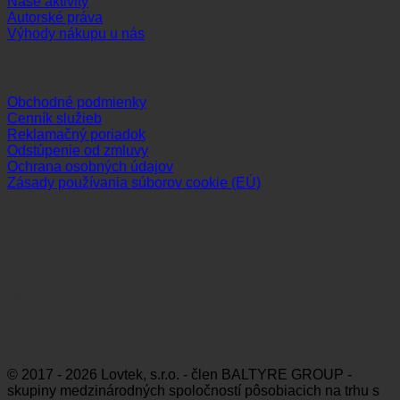
Naše aktivity
Autorské práva
Výhody nákupu u nás
Dôležité odkazy
Obchodné podmienky
Cenník služieb
Reklamačný poriadok
Odstúpenie od zmluvy
Ochrana osobných údajov
Zásady používania súborov cookie (EÚ)
Sledujte nás
Platobné možnosti
Visa
MasterCard
Maestro
Dinners
Discov
Club
© 2017 - 2026 Lovtek, s.r.o. - člen BALTYRE GROUP -
skupiny medzinárodných spoločností pôsobiacich na trhu s