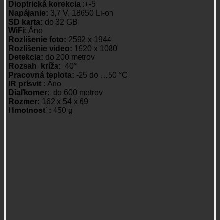
Dioptrická korekcia
:+-5
Napájanie:
3,7 V, 18650 Li-on
SD karta:
do 32 GB
WiFi
: Áno
Rozlíšenie foto:
2592 x 1944
Rozlíšenie video:
1920 x 1080
Detekcia:
do 200 metrov
Rozsah kríža:
40°
Pracovná teplota:
-25 do …50 °C
IR prísvit
: Áno
Diaľkomer
: do 600 metrov
Rozmer:
162 x 54 x 69
Hmotnosť :
450 g