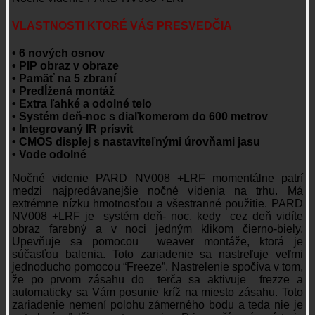
VLASTNOSTI KTORÉ VÁS PRESVEDČIA
• 6 nových osnov
• PIP obraz v obraze
• Pamäť na 5 zbraní
• Predĺžená montáž
• Extra ľahké a odolné telo
• Systém deň-noc s diaľkomerom do 600 metrov
• Integrovaný IR prísvit
• CMOS displej s nastaviteľnými úrovňami jasu
• Vode odolné
Nočné videnie PARD NV008 +LRF momentálne patrí
medzi najpredávanejšie nočné videnia na trhu. Má
extrémne nízku hmotnosťou a všestranné použitie. PARD
NV008 +LRF je systém deň- noc, kedy cez deň vidíte
obraz farebný a v noci jedným klikom čierno-biely.
Upevňuje sa pomocou weaver montáže, ktorá je
súčasťou balenia. Toto zariadenie sa nastreľuje veľmi
jednoducho pomocou “Freeze”. Nastrelenie spočíva v tom,
že po prvom zásahu do terča sa aktivuje frezze a
automaticky sa Vám posunie kríž na miesto zásahu. Toto
zariadenie nemení polohu zámerného bodu a teda nie je