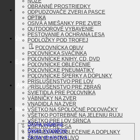
NOŽE
OBRANNÉ PROSTRIEDKY
ODPUDZOVAČE ZVERI A PASCE
OPTIKA
OSIVÁ A MIEŠANKY PRE ZVER
OUTDOOROVÉ VYBAVENIE
PESTOVANIE A OCHRANA LESA
Úvod
PODLOŽKY POD TROFEJ
POĽOVNÍCKA OBUV
POĽOVNÍCKA SVAČINKA
POĽOVNÍCKE KNIHY, CD, DVD
E-shop
POĽOVNÍCKE OBLEČENIE
POĽOVNÍCKE PNEUMATIKY
POĽOVNÍCKE ŠPERKY A DOPLNKY
PRÍSLUŠENSTVO PRE LOV
Akcie
PRÍSLUŠENSTVO PRE ZBRAŇ
SVIETIDLÁ PRE POĽOVNÍKA
VÁBNIČKY NA ZVER
VNADIDLÁ NA ZVER
Naše aktivity
VŠETKO NA SPOLOČNÉ POĽOVAČKY
VŠETKO POTREBNÉ NA JELENIU RUJU
VŠETKO PRE LOV SRNCA
Škola vábenia
VŠETKO PRE PSA
Škola kynológie
VYHRIEVANÉ OBLEČENIE A DOPLNKY
Škola strelectva
ZBRANE A STRELIVO