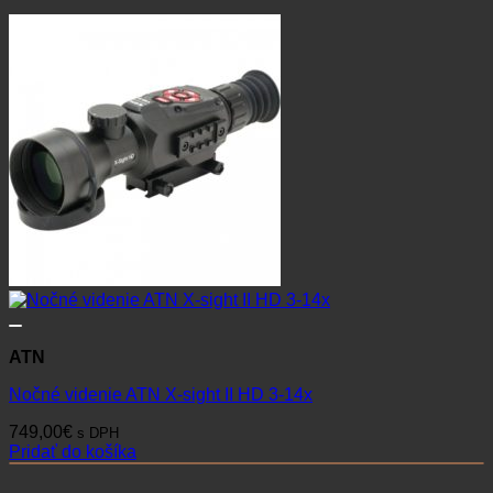
ATN
Nočné videnie ATN X-sight II HD 3-14x
749,00
€
s DPH
Pridať do košíka