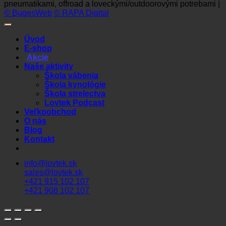
pneumatikami, offroad a loveckými/outdoorovými potrebami |
© BugesWeb
© RAPA Digital
Úvod
E-shop
Akcie
Naše aktivity
Škola vábenia
Škola kynológie
Škola strelectva
Lovtek Podcast
Veľkoobchod
O nás
Blog
Kontakt
info@lovtek.sk
sales@lovtek.sk
+421 915 102 107
+421 908 102 107