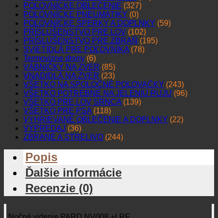
POĽOVNÍCKE OBLEČENIE
(327)
POĽOVNÍCKE PNEUMATIKY
(0)
POĽOVNÍCKE ŠPERKY A DOPLNKY
(59)
PRÍSLUŠENSTVO PRE LOV
(102)
PRÍSLUŠENSTVO PRE ZBRAŇ
(195)
SVIETIDLÁ PRE POĽOVNÍKA
(78)
Termovízne drony
(6)
VÁBNIČKY NA ZVER
(85)
VNADIDLÁ NA ZVER
(23)
VŠETKO NA SPOLOČNÉ POĽOVAČKY
(243)
VŠETKO POTREBNÉ NA JELENIU RUJU
(96)
VŠETKO PRE LOV SRNCA
(139)
VŠETKO PRE PSA
(118)
VYHRIEVANÉ OBLEČENIE A DOPLNKY
(22)
VÝPREDAJ
(36)
ZBRANE A STRELIVO
(244)
Popis
Ďalšie informácie
Recenzie (0)
Nočné videnie PARD NV008 +LRF