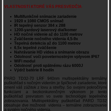
VLASTNOSTI KTORÉ VÁS PRESVEDČIA
Multifunkčné snímacie zariadenie
1920 x 1080 CMOS snímač
IR tepelný senzor 384 x 288
1200-yardový laserový diaľkomer
HD nočné videnie až do 1100 metrov
Zväčšenie nočného videnia 4,5-9x
Tepelná detekcia až do 1100 metrov
6,5x tepelné zväčšenie
Nahrávanie HD videa a snímanie obrazu
Odolnosť voči poveternostným vplyvom IP67
WiFi modul
Odolnosť proti spätnému rázu 6000J
Výdrž batérie 8 hodín
PARD TD32-70 LRF 940nm multispektrálny termálny
puškohľad s nočným videním je špičkové zariadenie, ktoré
zmení váš zážitok z lovu a streľby. So svojimi pokročilými
funkciami a bezkonkurenčným výkonom je tento
puškohľad prevratom vo svete technológie tepelného
zobrazovania. Multispektrálny puškohľad PARD TD32
obsahuje dve možnosti videnia – termálne zobrazovanie
a systém nočného videnia.