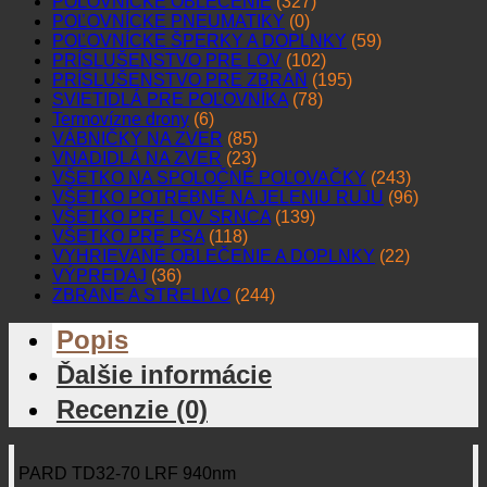
POĽOVNÍCKE OBLEČENIE
(327)
POĽOVNÍCKE PNEUMATIKY
(0)
POĽOVNÍCKE ŠPERKY A DOPLNKY
(59)
PRÍSLUŠENSTVO PRE LOV
(102)
PRÍSLUŠENSTVO PRE ZBRAŇ
(195)
SVIETIDLÁ PRE POĽOVNÍKA
(78)
Termovízne drony
(6)
VÁBNIČKY NA ZVER
(85)
VNADIDLÁ NA ZVER
(23)
VŠETKO NA SPOLOČNÉ POĽOVAČKY
(243)
VŠETKO POTREBNÉ NA JELENIU RUJU
(96)
VŠETKO PRE LOV SRNCA
(139)
VŠETKO PRE PSA
(118)
VYHRIEVANÉ OBLEČENIE A DOPLNKY
(22)
VÝPREDAJ
(36)
ZBRANE A STRELIVO
(244)
Popis
Ďalšie informácie
Recenzie (0)
PARD TD32-70 LRF 940nm