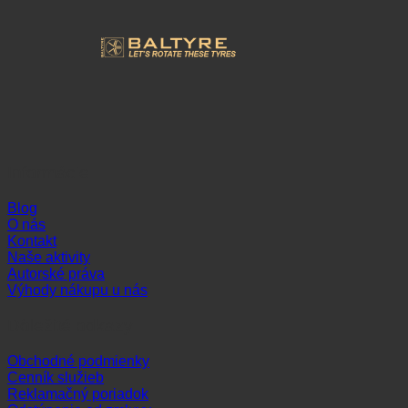
Informácie
Blog
O nás
Kontakt
Naše aktivity
Autorské práva
Výhody nákupu u nás
Dôležité odkazy
Obchodné podmienky
Cenník služieb
Reklamačný poriadok