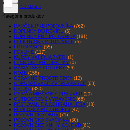
Na sklade
Kategórie produktov
DARČEK PRE POĽOVNÍKA
(762)
DOPLNKY DO REVÍRU
(6)
DOPLNKY PRE POĽOVNÍKA
(181)
ELEKTRICKÉ MOTOCYKLE
(5)
FOTOPASCE
(55)
FOXLINE
(117)
KURZY VÁBENIA ZVERI
(1)
LESNÍCKE PNEUMATIKY
(0)
MÄSIARSKE POTREBY
(56)
NOŽE
(158)
OBRANNÉ PROSTRIEDKY
(12)
ODPUDZOVAČE ZVERI A PASCE
(63)
OPTIKA
(320)
OSIVÁ A MIEŠANKY PRE ZVER
(20)
OUTDOOROVÉ VYBAVENIE
(68)
PESTOVANIE A OCHRANA LESA
(18)
PODLOŽKY POD TROFEJ
(47)
POĽOVNÍCKA OBUV
(71)
POĽOVNÍCKA SVAČINKA
(30)
POĽOVNÍCKE KNIHY, CD, DVD
(61)