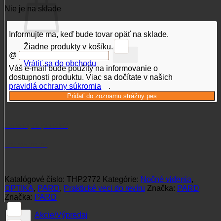
Nie je na sklade
Informujte ma, keď bude tovar opäť na sklade.
Žiadne produkty v košíku.
@
Vrátiť sa do obchodu
Váš e-mail bude použitý na informovanie o
dostupnosti produktu. Viac sa dočítate v našich
pravidlá ochrany súkromia
.
Potrebujete poradiť?
+421 915 102 107
Katalógové číslo:
THP2772
Kategórie:
Nočné videnia
,
OPTIKA
,
PARD
,
Praktické veci do revíru
Značka:
PARD
Značka:
PARD
Akcie/Výpredaj