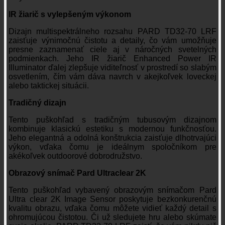
IR žiarič s vylepšeným výkonom
Dizajn multispektrálneho rozsahu PARD TD32-70 LRF
zaisťuje výnimočnú čistotu a detaily, čo vám umožňuje
presne zaznamenať ciele aj v náročných svetelných
podmienkach. Jeho IR žiarič Enhanced Power IR
Illuminator ďalej zlepšuje viditeľnosť v prostredí so slabým
osvetlením, čím vám dáva navrch v akejkoľvek loveckej
alebo taktickej situácii.
Tradičný dizajn
Tento puškohľad s tradičným tubusovým dizajnom
kombinuje klasickú estetiku s modernou funkčnosťou.
Jeho elegantná a odolná konštrukcia zaisťuje dlhotrvajúci
výkon, vďaka čomu je ideálnym spoločníkom pre
akékoľvek outdoorové dobrodružstvo.
Obrazový snímač Pard Ultraclear 2K
Tento puškohľad vybavený obrazovým snímačom Pard
Ultra clear 2K Image Sensor poskytuje bezkonkurenčnú
kvalitu obrazu, vďaka čomu môžete vidieť každý detail s
ohromujúcou čistotou. Či už sledujete hru alebo skúmate