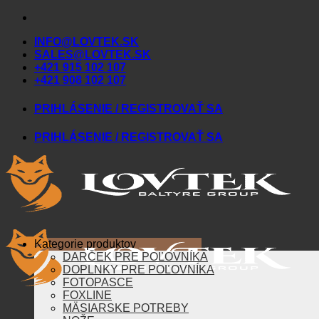
Skip
to
INFO@LOVTEK.SK
content
SALES@LOVTEK.SK
+421 915 102 107
+421 908 102 107
PRIHLÁSENIE / REGISTROVAŤ SA
PRIHLÁSENIE / REGISTROVAŤ SA
Kategorie produktov
DARČEK PRE POĽOVNÍKA
DOPLNKY PRE POĽOVNÍKA
FOTOPASCE
FOXLINE
MÄSIARSKE POTREBY