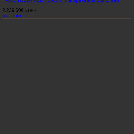
PARD TD32-70 LRF 850nm multispektrálny puškohľad
2.239,00
€
s DPH
Viac info