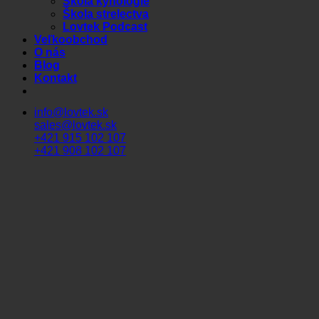
Škola kynológie
Škola strelectva
Lovtek Podcast
Veľkoobchod
O nás
Blog
Kontakt
info@lovtek.sk
sales@lovtek.sk
+421 915 102 107
+421 908 102 107