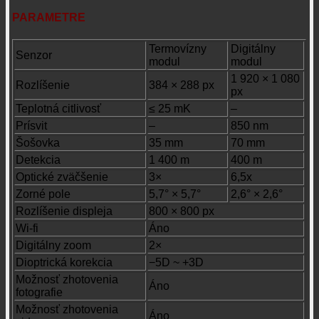
PARAMETRE
Termovízny
Digitálny
Senzor
modul
modul
1 920 × 1 080
Rozlíšenie
384 × 288 px
px
Teplotná citlivosť
≤ 25 mK
–
Prísvit
–
850 nm
Šošovka
35 mm
70 mm
Detekcia
1 400 m
400 m
Optické zväčšenie
3×
6,5x
Zorné pole
5,7° × 5,7°
2,6° × 2,6°
Rozlíšenie displeja
800 × 800 px
Wi-fi
Áno
Digitálny zoom
2×
Dioptrická korekcia
−5D ~ +3D
Možnosť zhotovenia
Áno
fotografie
Možnosť zhotovenia
Áno