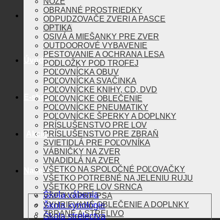
NOŽE
OBRANNÉ PROSTRIEDKY
ODPUDZOVAČE ZVERI A PASCE
OPTIKA
OSIVÁ A MIEŠANKY PRE ZVER
OUTDOOROVÉ VYBAVENIE
PESTOVANIE A OCHRANA LESA
Úvod
PODLOŽKY POD TROFEJ
POĽOVNÍCKA OBUV
POĽOVNÍCKA SVAČINKA
POĽOVNÍCKE KNIHY, CD, DVD
E-shop
POĽOVNÍCKE OBLEČENIE
POĽOVNÍCKE PNEUMATIKY
POĽOVNÍCKE ŠPERKY A DOPLNKY
PRÍSLUŠENSTVO PRE LOV
Akcie
PRÍSLUŠENSTVO PRE ZBRAŇ
SVIETIDLÁ PRE POĽOVNÍKA
VÁBNIČKY NA ZVER
VNADIDLÁ NA ZVER
VŠETKO NA SPOLOČNÉ POĽOVAČKY
Naše aktivity
VŠETKO POTREBNÉ NA JELENIU RUJU
VŠETKO PRE LOV SRNCA
Škola vábenia
VŠETKO PRE PSA
Škola kynológie
VYHRIEVANÉ OBLEČENIE A DOPLNKY
ZBRANE A STRELIVO
Škola strelectva