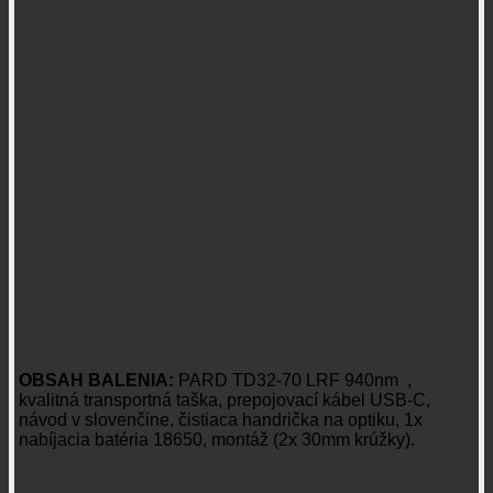
OBSAH BALENIA:
PARD TD32-70 LRF 940nm ,
kvalitná transportná taška, prepojovací kábel USB-C,
návod v slovenčine, čistiaca handrička na optiku, 1x
nabíjacia batéria 18650, montáž (2x 30mm krúžky).