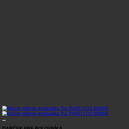
DARČEK PRE POĽOVNÍKA