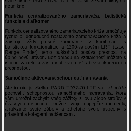
svoje okolie, PARD TD32-70 LRF zaistí, že vám nikdy nič
neunikne.
Funkcia centralizovaného zameriavača, balistická
funkcia a diaľkomer
Funkcia centralizovaného zameriavacieho kríža umožňuje
rýchle a jednoduché nastavenie zameriavacieho kríža a
zaisťuje vždy presné zameranie. V kombinácii s
balistickou funkcionalitou a 1200-yardovým LRF (Laser
Range Finder), tento puškohľad posúva presnosť na
úplne novú úroveň. Bez ohľadu na vzdialenosť môžete s
istotou zacieliť a zasiahnuť svoj cieľ s bezkonkurenčnou
presnosťou.
Samočinne aktivovaná schopnosť nahrávania
Ale to nie je všetko. PARD TD32-70 LRF sa tiež môže
pochváliť schopnosťou samočinného nahrávania, ktorá
vám umožní zachytiť vaše zážitky z lovu alebo streľby v
úžasných detailoch. Prežite svoje najlepšie momenty,
analyzujte svoje zábery a zdieľajte svoje úspechy s
priateľmi a kolegami nadšencami.