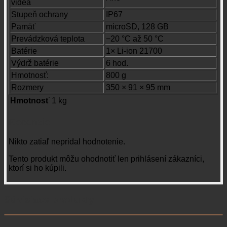
videa
Stupeň ochrany
IP67
Pamäť
microSD, 128 GB
Prevádzková teplota
−20 °C až 50 °C
Batérie
1× Li-ion 21700
Výdrž batérie
6 hod.
Hmotnosť:
800 g
Rozmery
350 × 91 × 95 mm
Hmotnosť
1 kg
Recenzie
Nikto zatiaľ nepridal hodnotenie.
Tento produkt môžu ohodnotiť len prihlásení zákazníci,
ktorí si ho kúpili.
Súvisiace produkty