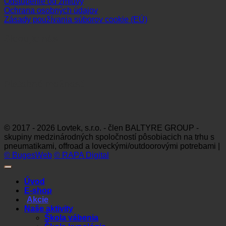
Odstúpenie od zmluvy
Ochrana osobných údajov
Zásady používania súborov cookie (EÚ)
Sledujte nás
Platobné možnosti
Visa
MasterCard
Maestro
Dinners
Discov
Club
© 2017 - 2026 Lovtek, s.r.o. - člen BALTYRE GROUP -
skupiny medzinárodných spoločností pôsobiacich na trhu s
pneumatikami, offroad a loveckými/outdoorovými potrebami |
© BugesWeb
© RAPA Digital
Úvod
E-shop
Akcie
Naše aktivity
Škola vábenia