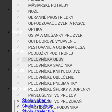
MÄSIARSKE POTREBY
NOŽE
OBRANNÉ PROSTRIEDKY
ODPUDZOVAČE ZVERI A PASCE
OPTIKA
Úvod
OSIVÁ A MIEŠANKY PRE ZVER
OUTDOOROVÉ VYBAVENIE
PESTOVANIE A OCHRANA LESA
E-shop
PODLOŽKY POD TROFEJ
POĽOVNÍCKA OBUV
POĽOVNÍCKA SVAČINKA
Akcie
POĽOVNÍCKE KNIHY, CD, DVD
POĽOVNÍCKE OBLEČENIE
POĽOVNÍCKE PNEUMATIKY
Naše aktivity
POĽOVNÍCKE ŠPERKY A DOPLNKY
PRÍSLUŠENSTVO PRE LOV
Škola vábenia
PRÍSLUŠENSTVO PRE ZBRAŇ
Škola kynológie
SVIETIDLÁ PRE POĽOVNÍKA
Škola strelectva