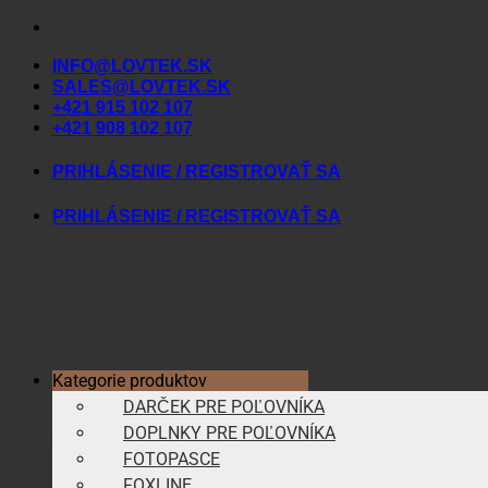
Skip
to
INFO@LOVTEK.SK
content
SALES@LOVTEK.SK
+421 915 102 107
+421 908 102 107
PRIHLÁSENIE / REGISTROVAŤ SA
PRIHLÁSENIE / REGISTROVAŤ SA
Kategorie produktov
DARČEK PRE POĽOVNÍKA
DOPLNKY PRE POĽOVNÍKA
FOTOPASCE
FOXLINE