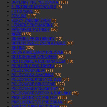
DOPLNKY PRE POĽOVNÍKA
(181)
ELEKTRICKÉ MOTOCYKLE
(5)
FOTOPASCE
(55)
FOXLINE
(117)
KURZY VÁBENIA ZVERI
(1)
LESNÍCKE PNEUMATIKY
(0)
MÄSIARSKE POTREBY
(56)
NOŽE
(158)
OBRANNÉ PROSTRIEDKY
(12)
ODPUDZOVAČE ZVERI A PASCE
(63)
OPTIKA
(320)
OSIVÁ A MIEŠANKY PRE ZVER
(20)
OUTDOOROVÉ VYBAVENIE
(68)
PESTOVANIE A OCHRANA LESA
(18)
PODLOŽKY POD TROFEJ
(47)
POĽOVNÍCKA OBUV
(71)
POĽOVNÍCKA SVAČINKA
(30)
POĽOVNÍCKE KNIHY, CD, DVD
(61)
POĽOVNÍCKE OBLEČENIE
(327)
POĽOVNÍCKE PNEUMATIKY
(0)
POĽOVNÍCKE ŠPERKY A DOPLNKY
(59)
PRÍSLUŠENSTVO PRE LOV
(102)
PRÍSLUŠENSTVO PRE ZBRAŇ
(195)
SVIETIDLÁ PRE POĽOVNÍKA
(78)