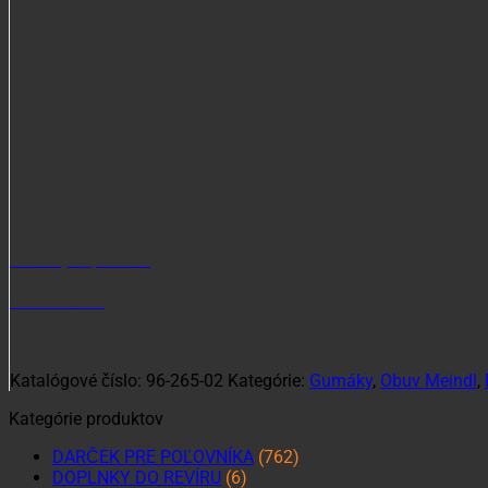
Potrebujete poradiť?
+421 915 102 107
Katalógové číslo:
96-265-02
Kategórie:
Gumáky
,
Obuv Meindl
,
Kategórie produktov
DARČEK PRE POĽOVNÍKA
(762)
DOPLNKY DO REVÍRU
(6)