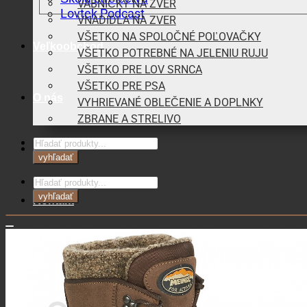
VÁBNIČKY NA ZVER
Lovtek Podcast
VNADIDLÁ NA ZVER
VŠETKO NA SPOLOČNÉ POĽOVAČKY
Veľkoobchod
VŠETKO POTREBNÉ NA JELENIU RUJU
VŠETKO PRE LOV SRNCA
VŠETKO PRE PSA
O nás
VYHRIEVANÉ OBLEČENIE A DOPLNKY
ZBRANE A STRELIVO
Products
Blog
search
vyhľadať
Products
search
vyhľadať
Kontakt
0,00
€
Košík