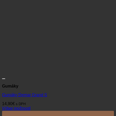
Gumáky
Gumáky Demar Grand S
14,90
€
s DPH
Výber možností
Tento