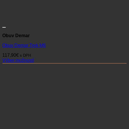
Obuv Demar
Obuv Demar Trek M6
117,90
€
s DPH
Výber možností
Tento
produkt
má
viacero
variantov.
Možnosti
si
môžete
vybrať
na
stránke
produktu.