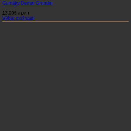
Gumáky Demar Grander
13,90
€
s DPH
Výber možností
Tento
produkt
má
viacero
variantov.
Možnosti
si
môžete
vybrať
na
stránke
produktu.