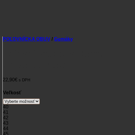
POĽOVNÍCKA OBUV
/
Gumáky
Poľovnícka obuv Demar
Universal New
22,90
€
s DPH
Veľkosť
40
41
42
43
44
45