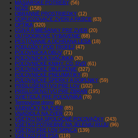
MÄSIARSKE POTREBY
(56)
NOŽE
(158)
OBRANNÉ PROSTRIEDKY
(12)
ODPUDZOVAČE ZVERI A PASCE
(63)
OPTIKA
(320)
OSIVÁ A MIEŠANKY PRE ZVER
(20)
OUTDOOROVÉ VYBAVENIE
(68)
PESTOVANIE A OCHRANA LESA
(18)
PODLOŽKY POD TROFEJ
(47)
POĽOVNÍCKA OBUV
(71)
POĽOVNÍCKA SVAČINKA
(30)
POĽOVNÍCKE KNIHY, CD, DVD
(61)
POĽOVNÍCKE OBLEČENIE
(327)
POĽOVNÍCKE PNEUMATIKY
(0)
POĽOVNÍCKE ŠPERKY A DOPLNKY
(59)
PRÍSLUŠENSTVO PRE LOV
(102)
PRÍSLUŠENSTVO PRE ZBRAŇ
(195)
SVIETIDLÁ PRE POĽOVNÍKA
(78)
Termovízne drony
(6)
VÁBNIČKY NA ZVER
(85)
VNADIDLÁ NA ZVER
(23)
VŠETKO NA SPOLOČNÉ POĽOVAČKY
(243)
VŠETKO POTREBNÉ NA JELENIU RUJU
(96)
VŠETKO PRE LOV SRNCA
(139)
VŠETKO PRE PSA
(118)