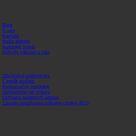
Informácie
Blog
O nás
Kontakt
Naše aktivity
Autorské práva
Výhody nákupu u nás
Dôležité odkazy
Obchodné podmienky
Cenník služieb
Reklamačný poriadok
Odstúpenie od zmluvy
Ochrana osobných údajov
Zásady používania súborov cookie (EÚ)
Sledujte nás