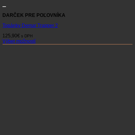
DARČEK PRE POĽOVNÍKA
Topánky Demar Trapper 2
125,90
€
s DPH
Výber možností
Tento
produkt
má
viacero
variantov.
Možnosti
si
môžete
vybrať
na
stránke
produktu.