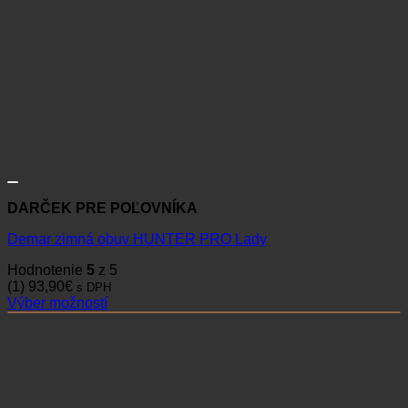
DARČEK PRE POĽOVNÍKA
Demar zimná obuv HUNTER PRO Lady
Hodnotenie
5
z 5
(1)
93,90
€
s DPH
Výber možností
Tento
produkt
má
viacero
variantov.
Možnosti