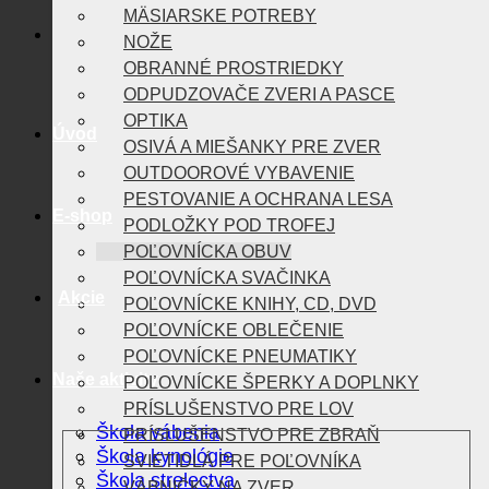
MÄSIARSKE POTREBY
NOŽE
OBRANNÉ PROSTRIEDKY
ODPUDZOVAČE ZVERI A PASCE
OPTIKA
Úvod
OSIVÁ A MIEŠANKY PRE ZVER
OUTDOOROVÉ VYBAVENIE
PESTOVANIE A OCHRANA LESA
E-shop
PODLOŽKY POD TROFEJ
POĽOVNÍCKA OBUV
POĽOVNÍCKA SVAČINKA
Akcie
POĽOVNÍCKE KNIHY, CD, DVD
POĽOVNÍCKE OBLEČENIE
POĽOVNÍCKE PNEUMATIKY
Naše aktivity
POĽOVNÍCKE ŠPERKY A DOPLNKY
PRÍSLUŠENSTVO PRE LOV
Škola vábenia
PRÍSLUŠENSTVO PRE ZBRAŇ
Škola kynológie
SVIETIDLÁ PRE POĽOVNÍKA
Škola strelectva
VÁBNIČKY NA ZVER