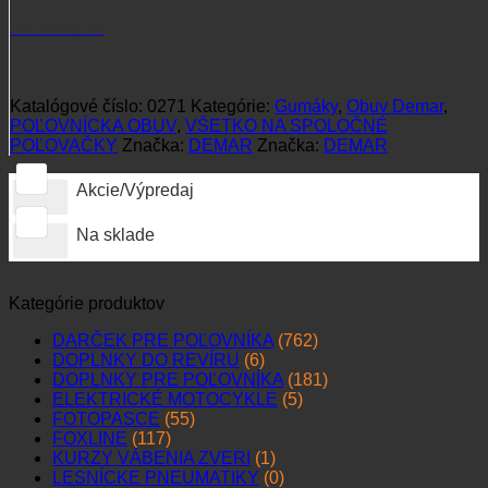
+421 915 102 107
Katalógové číslo:
0271
Kategórie:
Gumáky
,
Obuv Demar
,
POĽOVNÍCKA OBUV
,
VŠETKO NA SPOLOČNÉ
POĽOVAČKY
Značka:
DEMAR
Značka:
DEMAR
Akcie/Výpredaj
Na sklade
Kategórie produktov
DARČEK PRE POĽOVNÍKA
(762)
DOPLNKY DO REVÍRU
(6)
DOPLNKY PRE POĽOVNÍKA
(181)
ELEKTRICKÉ MOTOCYKLE
(5)
FOTOPASCE
(55)
FOXLINE
(117)
KURZY VÁBENIA ZVERI
(1)
LESNÍCKE PNEUMATIKY
(0)