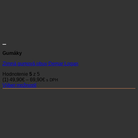
Gumáky
Zimná gumová obuv Demar Logan
Hodnotenie
5
z 5
Price
(1)
49,90
€
–
69,90
€
s DPH
range:
Výber možností
Tento
49,90€
produkt
through
má
69,90€
viacero
variantov.
Možnosti
si
môžete
vybrať