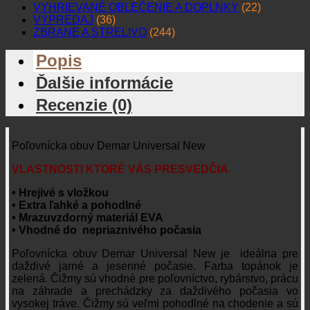
VYHRIEVANÉ OBLEČENIE A DOPLNKY
(22)
VÝPREDAJ
(36)
ZBRANE A STRELIVO
(244)
Popis
Ďalšie informácie
Recenzie (0)
Poľovnícka obuv Demar Universal New
VLASTNOSTI KTORÉ VÁS PRESVEDČIA
• Hrejivé s vložkou
• Extra ľahké a pohodlné
• Mrazuvzdorný materiál EVA
• Vhodné do nepriaznivého počasia
Poľovnícka obuv Demar Universal New je ideálna pre
daždivé jarné a jesenné počasie. Farba topánok je
zelená. Čižmy sú vhodné pre poľovníctvo, rybárstvo, prácu
na záhrade a prechádzky za daždivého počasia vo
vysokej tráve. Čižmy sú veľmi pohodlné na chodenie a sú