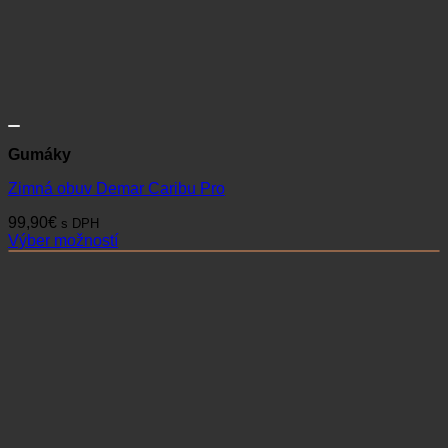
Gumáky
Zimná obuv Demar Caribu Pro
99,90
€
s DPH
Výber možností
Tento
produkt
má
viacero
variantov.
Možnosti
si
môžete
vybrať
na
stránke