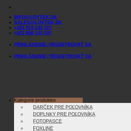
Skip
to
INFO@LOVTEK.SK
content
SALES@LOVTEK.SK
+421 915 102 107
+421 908 102 107
PRIHLÁSENIE / REGISTROVAŤ SA
PRIHLÁSENIE / REGISTROVAŤ SA
Kategorie produktov
DARČEK PRE POĽOVNÍKA
DOPLNKY PRE POĽOVNÍKA
FOTOPASCE
FOXLINE