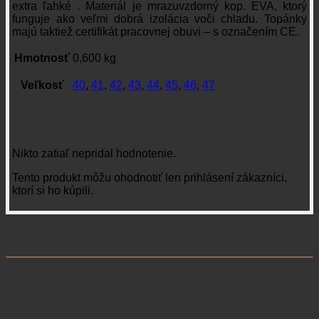
extra ľahké . Materiál je mrazuvzdorný kop. EVA, ktorý
funguje ako veľmi dobrá izolácia voči chladu. Topánky
majú taktiež certifikát pracovnej obuvi – s označením CE.
Hmotnosť
0,600 kg
Veľkosť
40
,
41
,
42
,
43
,
44
,
45
,
46
,
47
Recenzie
Nikto zatiaľ nepridal hodnotenie.
Tento produkt môžu ohodnotiť len prihlásení zákazníci,
ktorí si ho kúpili.
Súvisiace produkty