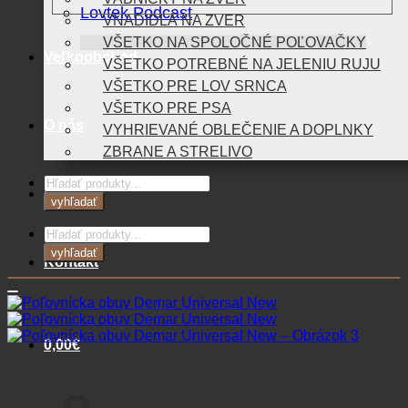
Lovtek Podcast
VNADIDLÁ NA ZVER
VŠETKO NA SPOLOČNÉ POĽOVAČKY
Veľkoobchod
VŠETKO POTREBNÉ NA JELENIU RUJU
VŠETKO PRE LOV SRNCA
VŠETKO PRE PSA
O nás
VYHRIEVANÉ OBLEČENIE A DOPLNKY
ZBRANE A STRELIVO
Products
Blog
search
vyhľadať
Products
search
vyhľadať
Kontakt
0,00
€
Košík