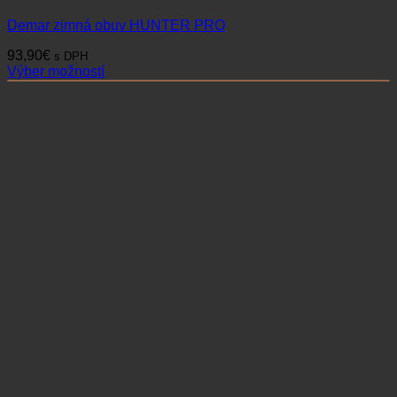
Demar zimná obuv HUNTER PRO
93,90
€
s DPH
Výber možností
Tento
produkt
má
viacero
variantov.
Možnosti
si
môžete
vybrať
na
stránke
produktu.