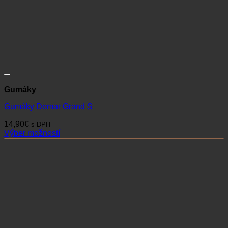
Gumáky
Gumáky Demar Grand S
14,90
€
s DPH
Výber možností
Tento
produkt
má
viacero
variantov.
Možnosti
si
môžete
vybrať
na