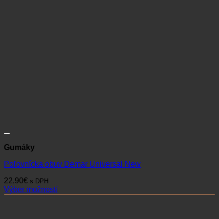
Gumáky
Poľovnícka obuv Demar Universal New
22,90
€
s DPH
Výber možností
Tento
produkt
má