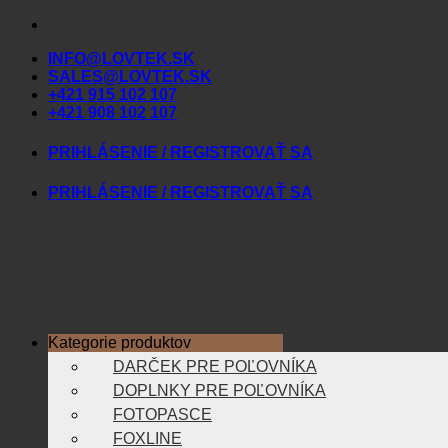
Skip
to
INFO@LOVTEK.SK
content
SALES@LOVTEK.SK
+421 915 102 107
+421 908 102 107
PRIHLÁSENIE / REGISTROVAŤ SA
PRIHLÁSENIE / REGISTROVAŤ SA
Kategorie produktov
DARČEK PRE POĽOVNÍKA
DOPLNKY PRE POĽOVNÍKA
FOTOPASCE
FOXLINE