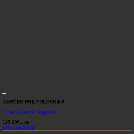
DARČEK PRE POĽOVNÍKA
Topánky Demar Trapper 2
125,90
€
s DPH
Výber možností
Tento