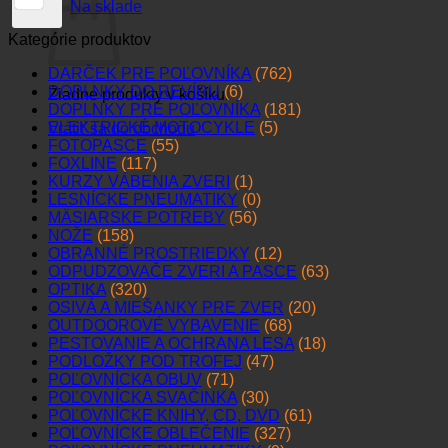
Na sklade
Kategórie produktov
DARČEK PRE POĽOVNÍKA
(762)
DOPLNKY DO REVÍRU
(6)
Žiadne produkty v košíku.
DOPLNKY PRE POĽOVNÍKA
(181)
ELEKTRICKÉ MOTOCYKLE
(5)
Vrátiť sa do obchodu
FOTOPASCE
(55)
FOXLINE
(117)
KURZY VÁBENIA ZVERI
(1)
LESNÍCKE PNEUMATIKY
(0)
MÄSIARSKE POTREBY
(56)
NOŽE
(158)
OBRANNÉ PROSTRIEDKY
(12)
ODPUDZOVAČE ZVERI A PASCE
(63)
OPTIKA
(320)
OSIVÁ A MIEŠANKY PRE ZVER
(20)
OUTDOOROVÉ VYBAVENIE
(68)
PESTOVANIE A OCHRANA LESA
(18)
PODLOŽKY POD TROFEJ
(47)
POĽOVNÍCKA OBUV
(71)
POĽOVNÍCKA SVAČINKA
(30)
POĽOVNÍCKE KNIHY, CD, DVD
(61)
POĽOVNÍCKE OBLEČENIE
(327)