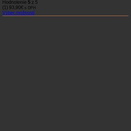
Hodnotenie
5
z 5
(1)
93,90
€
s DPH
Výber možností
Tento
produkt
má
viacero
variantov.
Možnosti
si
môžete
vybrať
na
stránke
produktu.