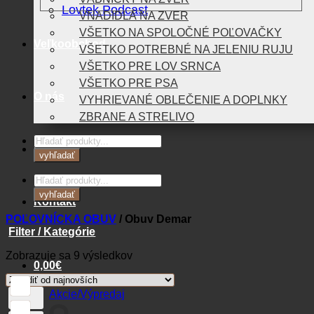
Lovtek Podcast
VNADIDLÁ NA ZVER
VŠETKO NA SPOLOČNÉ POĽOVAČKY
Veľkoobchod
VŠETKO POTREBNÉ NA JELENIU RUJU
VŠETKO PRE LOV SRNCA
VŠETKO PRE PSA
O nás
VYHRIEVANÉ OBLEČENIE A DOPLNKY
ZBRANE A STRELIVO
Products
Blog
search
vyhľadať
Products
search
vyhľadať
Kontakt
POĽOVNÍCKA OBUV
/
Obuv Demar
Filter / Kategórie
Zoradené
Zobrazuje sa 9 výsledkov
0,00
€
podľa
najnovších
Akcie/Výpredaj
Košík