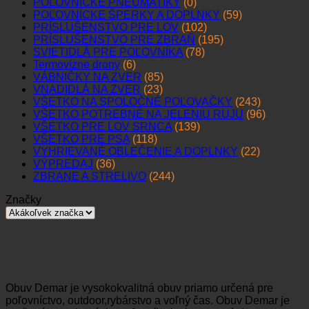
POĽOVNÍCKE PNEUMATIKY
(0)
POĽOVNÍCKE ŠPERKY A DOPLNKY
(59)
PRÍSLUŠENSTVO PRE LOV
(102)
PRÍSLUŠENSTVO PRE ZBRAŇ
(195)
SVIETIDLÁ PRE POĽOVNÍKA
(78)
Termovízne drony
(6)
VÁBNIČKY NA ZVER
(85)
VNADIDLÁ NA ZVER
(23)
VŠETKO NA SPOLOČNÉ POĽOVAČKY
(243)
VŠETKO POTREBNÉ NA JELENIU RUJU
(96)
VŠETKO PRE LOV SRNCA
(139)
VŠETKO PRE PSA
(118)
VYHRIEVANÉ OBLEČENIE A DOPLNKY
(22)
VÝPREDAJ
(36)
ZBRANE A STRELIVO
(244)
Značky
Obuv Demar je vysokokvalitná obuv priamo určená pre
poľovníctvo, outdoor,rybárstvo a voľný čas. Obuv Demar je