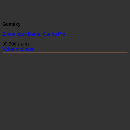
Gumáky
Zimná obuv Demar Caribu Pro
99,90
€
s DPH
Výber možností
Tento
produkt
má
viacero
variantov.
Možnosti
si
môžete
vybrať
na
stránke
produktu.