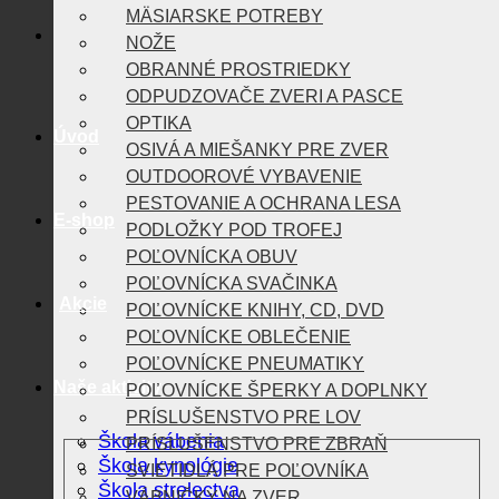
MÄSIARSKE POTREBY
NOŽE
OBRANNÉ PROSTRIEDKY
ODPUDZOVAČE ZVERI A PASCE
OPTIKA
Úvod
OSIVÁ A MIEŠANKY PRE ZVER
OUTDOOROVÉ VYBAVENIE
PESTOVANIE A OCHRANA LESA
E-shop
PODLOŽKY POD TROFEJ
POĽOVNÍCKA OBUV
POĽOVNÍCKA SVAČINKA
Akcie
POĽOVNÍCKE KNIHY, CD, DVD
POĽOVNÍCKE OBLEČENIE
POĽOVNÍCKE PNEUMATIKY
Naše aktivity
POĽOVNÍCKE ŠPERKY A DOPLNKY
PRÍSLUŠENSTVO PRE LOV
Škola vábenia
PRÍSLUŠENSTVO PRE ZBRAŇ
Škola kynológie
SVIETIDLÁ PRE POĽOVNÍKA
Škola strelectva
VÁBNIČKY NA ZVER