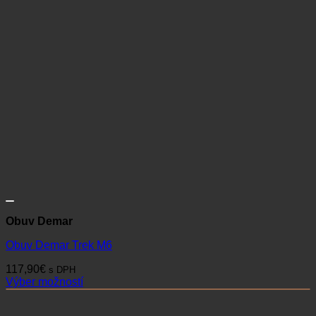
Obuv Demar
Obuv Demar Trek M6
117,90
€
s DPH
Výber možností
Tento
produkt