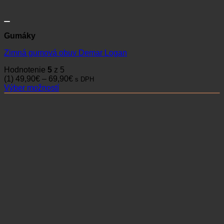
Gumáky
Zimná gumová obuv Demar Logan
Hodnotenie
5
z 5
Price
(1)
49,90
€
–
69,90
€
s DPH
range:
Výber možností
Tento
49,90€
produkt
through
má
69,90€
viacero
variantov.
Možnosti
si
môžete
vybrať
na
stránke
produktu.