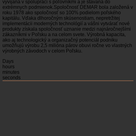
vyvíjaná v spolupráci s poľovníkmi a je stavaná do
extrémnych podmienok.Spoločnosť DEMAR bola založená v
roku 1978 ako spoločnosť so 100% podielom poľského
kapitálu. Vďaka dlhoročným skúsenostiam, nepretržitej
implementácii moderných technológií a vášni vytvárať nové
produkty získala spoločnosť uznanie medzi najnáročnejšími
zákazníkmi v Poľsku a na celom svete. Výrobná kapacita,
ako aj technologický a organizačný potenciál podniku
umožňujú výrobu 2,5 milióna párov obuvi ročne vo vlastných
výrobných závodoch v celom Poľsku.
Days
hours
minutes
seconds