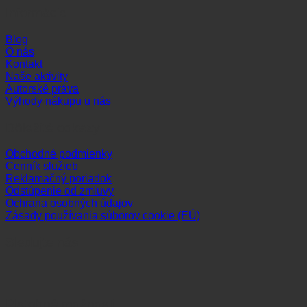
Informácie
Blog
O nás
Kontakt
Naše aktivity
Autorské práva
Výhody nákupu u nás
Dôležité odkazy
Obchodné podmienky
Cenník služieb
Reklamačný poriadok
Odstúpenie od zmluvy
Ochrana osobných údajov
Zásady používania súborov cookie (EÚ)
Sledujte nás
Platobné možnosti