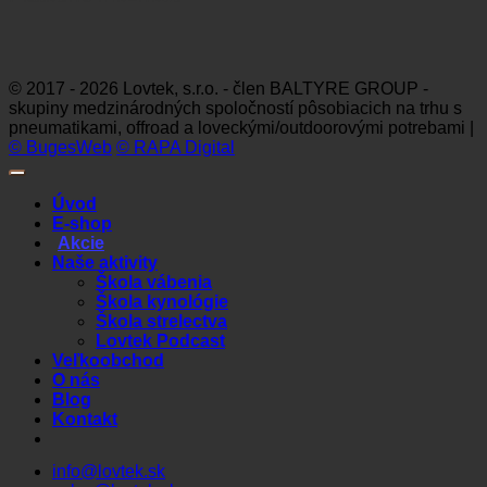
Visa
MasterCard
Maestro
Dinners
Discov
Club
© 2017 - 2026 Lovtek, s.r.o. - člen BALTYRE GROUP -
skupiny medzinárodných spoločností pôsobiacich na trhu s
pneumatikami, offroad a loveckými/outdoorovými potrebami |
© BugesWeb
© RAPA Digital
Úvod
E-shop
Akcie
Naše aktivity
Škola vábenia
Škola kynológie
Škola strelectva
Lovtek Podcast
Veľkoobchod
O nás
Blog
Kontakt
info@lovtek.sk