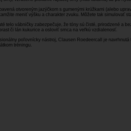
bavená otvoreným jazýčkom s gumenými krúžkami (alebo upra
mžite meniť výšku a charakter zvuku. Môžete tak simulovať sta
é telo vábničky zabezpečuje, že tóny sú čisté, prirodzené a 
ast či lán kukurice a osloviť srnca na veľkú vzdialenosť.
sionálny poľovnícky nástroj, Clausen Roedeercall je navrhnutá 
rátkom tréningu.