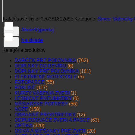
Katalógové číslo:
0e6381812d5b
Kategórie:
Srnec
,
Vábničky 
Akcie/Výpredaj
Na sklade
Kategórie produktov
DARČEK PRE POĽOVNÍKA
(762)
DOPLNKY DO REVÍRU
(6)
DOPLNKY PRE POĽOVNÍKA
(181)
ELEKTRICKÉ MOTOCYKLE
(5)
FOTOPASCE
(55)
FOXLINE
(117)
KURZY VÁBENIA ZVERI
(1)
LESNÍCKE PNEUMATIKY
(0)
MÄSIARSKE POTREBY
(56)
NOŽE
(158)
OBRANNÉ PROSTRIEDKY
(12)
ODPUDZOVAČE ZVERI A PASCE
(63)
OPTIKA
(320)
OSIVÁ A MIEŠANKY PRE ZVER
(20)