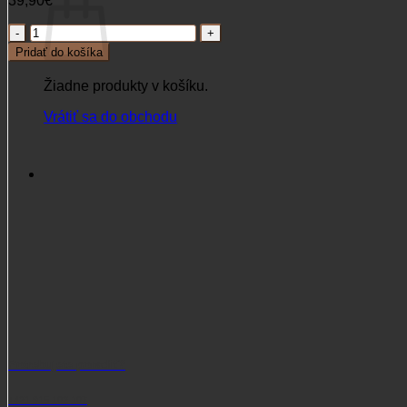
39,90
€
množstvo
Vábnička
Pridať do košíka
Clausen
Roedeercall
Žiadne produkty v košíku.
Vrátiť sa do obchodu
Potrebujete poradiť?
+421 915 102 107