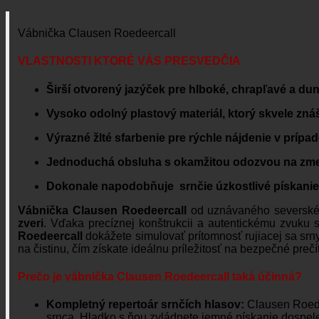
Vábnička Clausen Roedeercall
VLASTNOSTI KTORÉ VÁS PRESVEDČIA
Širší otvorený jazýček pre hlboké, chrapľavé a dun
Vysoko odolný plastový materiál, ktorý skvele zná
Výrazné žlté sfarbenie pre rýchle nájdenie v prípa
Jednoduchá obsluha s okamžitou odozvou na zmen
Dokonale napodobňuje srnčie úzkostlivé pískani
Vábnička Clausen Roedeercall
od uznávaného severskéh
zveri
. Vďaka precíznej konštrukcii a autentickému zvuku 
Roedeercall
dokážete simulovať prítomnosť rujiacej sa srny 
na čistinu, čím získate ideálnu príležitosť na bezpečné prečít
Prečo je vábnička Clausen Roedeercall taká účinná?
Kompletný repertoár srnčích hlasov:
Clausen Roede
srnca. Hladko s ňou zvládnete jemné pískanie dospelej 