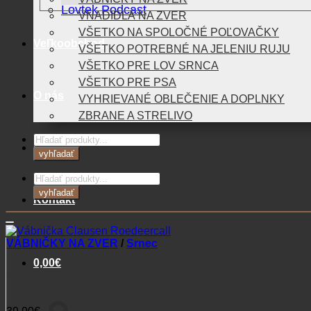
Lovtek Podcast
VNADIDLÁ NA ZVER
VŠETKO NA SPOLOČNÉ POĽOVAČKY
Veľkoobchod
VŠETKO POTREBNÉ NA JELENIU RUJU
VŠETKO PRE LOV SRNCA
VŠETKO PRE PSA
O nás
VYHRIEVANÉ OBLEČENIE A DOPLNKY
ZBRANE A STRELIVO
Products
Blog
search
vyhľadať
Products
search
vyhľadať
Kontakt
VÁBNIČKY NA ZVER
/
Srnec
0,00
€
Vábnička Clausen Roedeercal
Košík