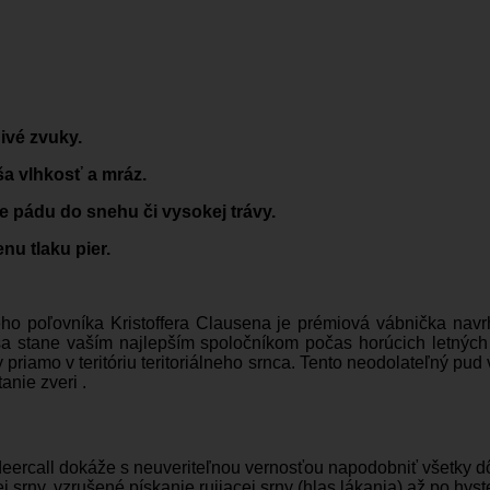
ivé zvuky.
ša vlhkosť a mráz.
de pádu do snehu či vysokej trávy.
u tlaku pier.
e
o poľovníka Kristoffera Clausena je prémiová vábnička navr
sa stane vaším najlepším spoločníkom počas horúcich letných 
priamo v teritóriu teritoriálneho srnca. Tento neodolateľný pud 
anie zveri .
ercall dokáže s neuveriteľnou vernosťou napodobniť všetky dô
srny, vzrušené pískanie rujiacej srny (hlas lákania) až po hyste