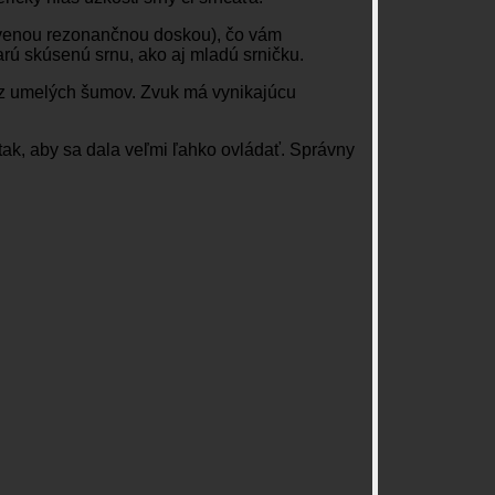
venou rezonančnou doskou), čo vám
rú skúsenú srnu, ako aj mladú srničku.
bez umelých šumov. Zvuk má vynikajúcu
tak, aby sa dala veľmi ľahko ovládať. Správny