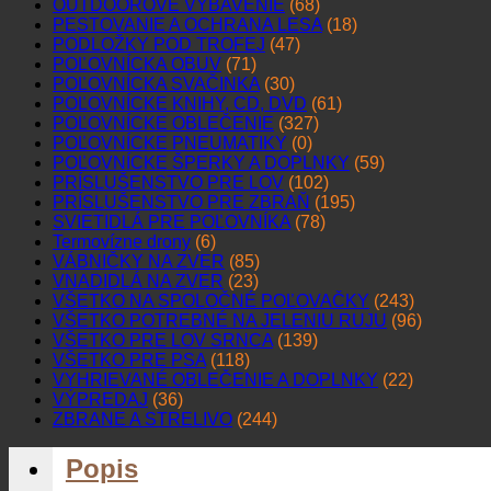
OUTDOOROVÉ VYBAVENIE
(68)
PESTOVANIE A OCHRANA LESA
(18)
PODLOŽKY POD TROFEJ
(47)
POĽOVNÍCKA OBUV
(71)
POĽOVNÍCKA SVAČINKA
(30)
POĽOVNÍCKE KNIHY, CD, DVD
(61)
POĽOVNÍCKE OBLEČENIE
(327)
POĽOVNÍCKE PNEUMATIKY
(0)
POĽOVNÍCKE ŠPERKY A DOPLNKY
(59)
PRÍSLUŠENSTVO PRE LOV
(102)
PRÍSLUŠENSTVO PRE ZBRAŇ
(195)
SVIETIDLÁ PRE POĽOVNÍKA
(78)
Termovízne drony
(6)
VÁBNIČKY NA ZVER
(85)
VNADIDLÁ NA ZVER
(23)
VŠETKO NA SPOLOČNÉ POĽOVAČKY
(243)
VŠETKO POTREBNÉ NA JELENIU RUJU
(96)
VŠETKO PRE LOV SRNCA
(139)
VŠETKO PRE PSA
(118)
VYHRIEVANÉ OBLEČENIE A DOPLNKY
(22)
VÝPREDAJ
(36)
ZBRANE A STRELIVO
(244)
Popis