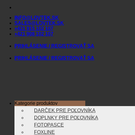
Skip
to
INFO@LOVTEK.SK
content
SALES@LOVTEK.SK
+421 915 102 107
+421 908 102 107
PRIHLÁSENIE / REGISTROVAŤ SA
PRIHLÁSENIE / REGISTROVAŤ SA
Kategorie produktov
DARČEK PRE POĽOVNÍKA
DOPLNKY PRE POĽOVNÍKA
FOTOPASCE
FOXLINE