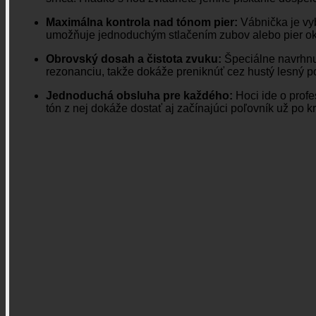
Maximálna kontrola nad tónom pier:
Vábnička je vy
umožňuje jednoduchým stlačením zubov alebo pier oka
Obrovský dosah a čistota zvuku:
Špeciálne navrhnut
rezonanciu, takže dokáže preniknúť cez hustý lesný por
Jednoduchá obsluha pre každého:
Hoci ide o profe
tón z nej dokáže dostať aj začínajúci poľovník už po k