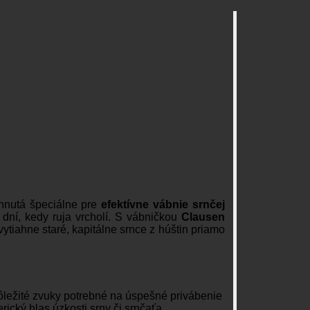
hnutá špeciálne pre
efektívne vábnie srnčej
dní, kedy ruja vrcholí. S vábničkou
Clausen
vytiahne staré, kapitálne srnce z húštin priamo
ležité zvuky potrebné na úspešné privábenie
rický hlas úzkosti srny či srnčaťa.