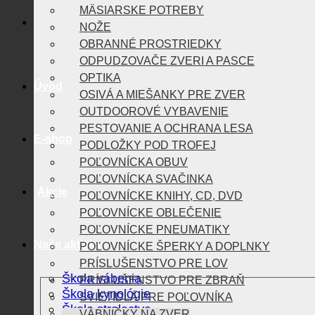
MÄSIARSKE POTREBY
NOŽE
OBRANNÉ PROSTRIEDKY
ODPUDZOVAČE ZVERI A PASCE
OPTIKA
Úvod
OSIVÁ A MIEŠANKY PRE ZVER
OUTDOOROVÉ VYBAVENIE
PESTOVANIE A OCHRANA LESA
E-shop
PODLOŽKY POD TROFEJ
POĽOVNÍCKA OBUV
POĽOVNÍCKA SVAČINKA
Akcie
POĽOVNÍCKE KNIHY, CD, DVD
POĽOVNÍCKE OBLEČENIE
POĽOVNÍCKE PNEUMATIKY
Naše aktivity
POĽOVNÍCKE ŠPERKY A DOPLNKY
PRÍSLUŠENSTVO PRE LOV
Škola vábenia
PRÍSLUŠENSTVO PRE ZBRAŇ
Škola kynológie
SVIETIDLÁ PRE POĽOVNÍKA
Škola strelectva
VÁBNIČKY NA ZVER