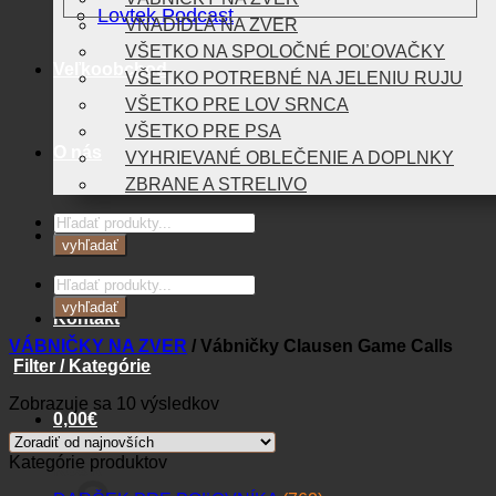
Lovtek Podcast
VNADIDLÁ NA ZVER
VŠETKO NA SPOLOČNÉ POĽOVAČKY
Veľkoobchod
VŠETKO POTREBNÉ NA JELENIU RUJU
VŠETKO PRE LOV SRNCA
VŠETKO PRE PSA
O nás
VYHRIEVANÉ OBLEČENIE A DOPLNKY
ZBRANE A STRELIVO
Products
Blog
search
vyhľadať
Products
search
vyhľadať
Kontakt
VÁBNIČKY NA ZVER
/
Vábničky Clausen Game Calls
Filter / Kategórie
Zoradené
Zobrazuje sa 10 výsledkov
0,00
€
podľa
najnovších
Kategórie produktov
Košík