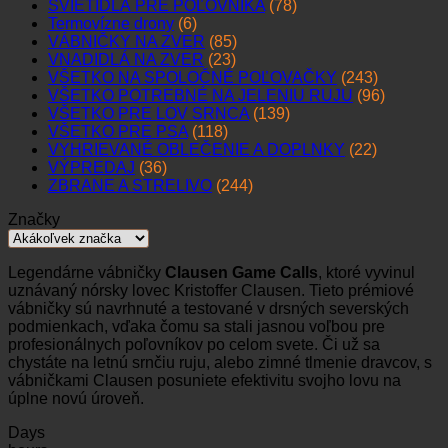
SVIETIDLÁ PRE POĽOVNÍKA
(78)
Termovízne drony
(6)
VÁBNIČKY NA ZVER
(85)
VNADIDLÁ NA ZVER
(23)
VŠETKO NA SPOLOČNÉ POĽOVAČKY
(243)
VŠETKO POTREBNÉ NA JELENIU RUJU
(96)
VŠETKO PRE LOV SRNCA
(139)
VŠETKO PRE PSA
(118)
VYHRIEVANÉ OBLEČENIE A DOPLNKY
(22)
VÝPREDAJ
(36)
ZBRANE A STRELIVO
(244)
Značky
Legendárne vábničky
Clausen Game Calls
, ktoré vyvinul
uznávaný nórsky lovec Kristoffer Clausen. Tieto prémiové
vábničky sú navrhnuté a testované v drsných severských
podmienkach, vďaka čomu sa stali jasnou voľbou pre
profesionálnych poľovníkov po celom svete. Či už sa
chystáte na letnú srnčiu ruju, alebo zimné tlmenie dravcov, s
vábničkami Clausen posuniete efektivitu svojho lovu na
úplne novú úroveň.
Days