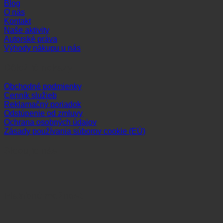
Blog
O nás
Kontakt
Naše aktivity
Autorské práva
Výhody nákupu u nás
Dôležité odkazy
Obchodné podmienky
Cenník služieb
Reklamačný poriadok
Odstúpenie od zmluvy
Ochrana osobných údajov
Zásady používania súborov cookie (EÚ)
Sledujte nás
Platobné možnosti
Visa
MasterCard
Maestro
Dinners
Discov
Club