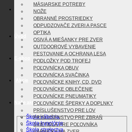
MÄSIARSKE POTREBY
NOŽE
OBRANNÉ PROSTRIEDKY
ODPUDZOVAČE ZVERI A PASCE
OPTIKA
Úvod
OSIVÁ A MIEŠANKY PRE ZVER
OUTDOOROVÉ VYBAVENIE
PESTOVANIE A OCHRANA LESA
E-shop
PODLOŽKY POD TROFEJ
POĽOVNÍCKA OBUV
POĽOVNÍCKA SVAČINKA
Akcie
POĽOVNÍCKE KNIHY, CD, DVD
POĽOVNÍCKE OBLEČENIE
POĽOVNÍCKE PNEUMATIKY
Naše aktivity
POĽOVNÍCKE ŠPERKY A DOPLNKY
PRÍSLUŠENSTVO PRE LOV
Škola vábenia
PRÍSLUŠENSTVO PRE ZBRAŇ
Škola kynológie
SVIETIDLÁ PRE POĽOVNÍKA
Škola strelectva
VÁBNIČKY NA ZVER