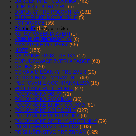
DARČEK PRE POĽOVNÍKA
(762)
DOPLNKY DO REVÍRU
(6)
DOPLNKY PRE POĽOVNÍKA
(181)
ELEKTRICKÉ MOTOCYKLE
(5)
FOTOPASCE
(55)
FOXLINE
(117)
Žiadne produkty v košíku.
KURZY VÁBENIA ZVERI
(1)
Vrátiť sa do obchodu
LESNÍCKE PNEUMATIKY
(0)
MÄSIARSKE POTREBY
(56)
NOŽE
(158)
OBRANNÉ PROSTRIEDKY
(12)
ODPUDZOVAČE ZVERI A PASCE
(63)
OPTIKA
(320)
OSIVÁ A MIEŠANKY PRE ZVER
(20)
OUTDOOROVÉ VYBAVENIE
(68)
PESTOVANIE A OCHRANA LESA
(18)
PODLOŽKY POD TROFEJ
(47)
POĽOVNÍCKA OBUV
(71)
POĽOVNÍCKA SVAČINKA
(30)
POĽOVNÍCKE KNIHY, CD, DVD
(61)
POĽOVNÍCKE OBLEČENIE
(327)
POĽOVNÍCKE PNEUMATIKY
(0)
POĽOVNÍCKE ŠPERKY A DOPLNKY
(59)
PRÍSLUŠENSTVO PRE LOV
(102)
PRÍSLUŠENSTVO PRE ZBRAŇ
(195)