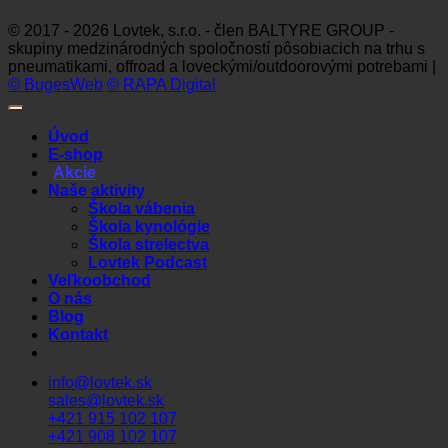
© 2017 - 2026 Lovtek, s.r.o. - člen BALTYRE GROUP -
skupiny medzinárodných spoločností pôsobiacich na trhu s
pneumatikami, offroad a loveckými/outdoorovými potrebami |
© BugesWeb
© RAPA Digital
Úvod
E-shop
Akcie
Naše aktivity
Škola vábenia
Škola kynológie
Škola strelectva
Lovtek Podcast
Veľkoobchod
O nás
Blog
Kontakt
info@lovtek.sk
sales@lovtek.sk
+421 915 102 107
+421 908 102 107