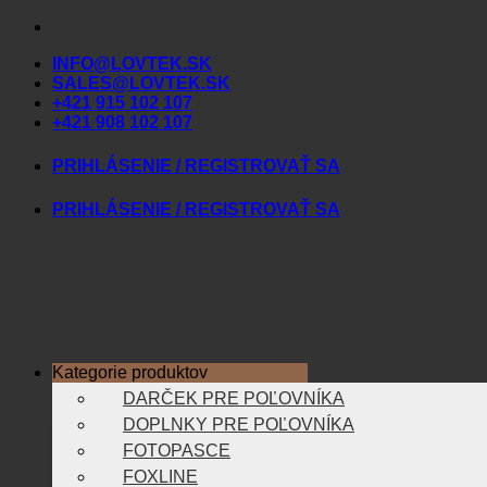
Skip
to
INFO@LOVTEK.SK
content
SALES@LOVTEK.SK
+421 915 102 107
+421 908 102 107
PRIHLÁSENIE / REGISTROVAŤ SA
PRIHLÁSENIE / REGISTROVAŤ SA
Kategorie produktov
DARČEK PRE POĽOVNÍKA
DOPLNKY PRE POĽOVNÍKA
FOTOPASCE
FOXLINE