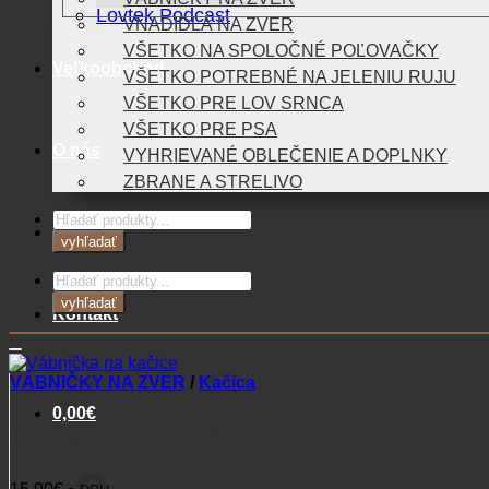
Lovtek Podcast
VNADIDLÁ NA ZVER
VŠETKO NA SPOLOČNÉ POĽOVAČKY
Veľkoobchod
VŠETKO POTREBNÉ NA JELENIU RUJU
VŠETKO PRE LOV SRNCA
VŠETKO PRE PSA
O nás
VYHRIEVANÉ OBLEČENIE A DOPLNKY
ZBRANE A STRELIVO
Products
Blog
search
vyhľadať
Products
search
vyhľadať
Kontakt
VÁBNIČKY NA ZVER
/
Kačica
0,00
€
Vábnička na kačice
Košík