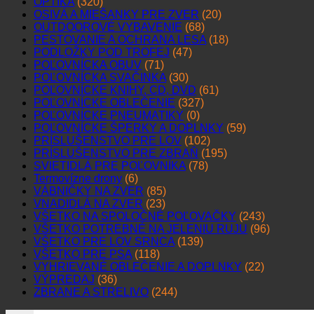
OPTIKA
(320)
OSIVÁ A MIEŠANKY PRE ZVER
(20)
OUTDOOROVÉ VYBAVENIE
(68)
PESTOVANIE A OCHRANA LESA
(18)
PODLOŽKY POD TROFEJ
(47)
POĽOVNÍCKA OBUV
(71)
POĽOVNÍCKA SVAČINKA
(30)
POĽOVNÍCKE KNIHY, CD, DVD
(61)
POĽOVNÍCKE OBLEČENIE
(327)
POĽOVNÍCKE PNEUMATIKY
(0)
POĽOVNÍCKE ŠPERKY A DOPLNKY
(59)
PRÍSLUŠENSTVO PRE LOV
(102)
PRÍSLUŠENSTVO PRE ZBRAŇ
(195)
SVIETIDLÁ PRE POĽOVNÍKA
(78)
Termovízne drony
(6)
VÁBNIČKY NA ZVER
(85)
VNADIDLÁ NA ZVER
(23)
VŠETKO NA SPOLOČNÉ POĽOVAČKY
(243)
VŠETKO POTREBNÉ NA JELENIU RUJU
(96)
VŠETKO PRE LOV SRNCA
(139)
VŠETKO PRE PSA
(118)
VYHRIEVANÉ OBLEČENIE A DOPLNKY
(22)
VÝPREDAJ
(36)
ZBRANE A STRELIVO
(244)