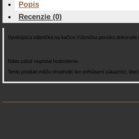
Popis
Recenzie (0)
Vynikajúca vábnička na kačice.Vábnička ponúka dokonale re
Recenzie
Nikto zatiaľ nepridal hodnotenie.
Tento produkt môžu ohodnotiť len prihlásení zákazníci, ktorí s
Súvisiace produkty