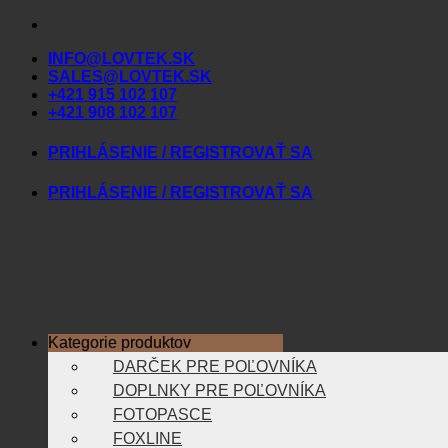
Skip
to
INFO@LOVTEK.SK
content
SALES@LOVTEK.SK
+421 915 102 107
+421 908 102 107
PRIHLÁSENIE / REGISTROVAŤ SA
PRIHLÁSENIE / REGISTROVAŤ SA
Kategorie produktov
DARČEK PRE POĽOVNÍKA
DOPLNKY PRE POĽOVNÍKA
FOTOPASCE
FOXLINE