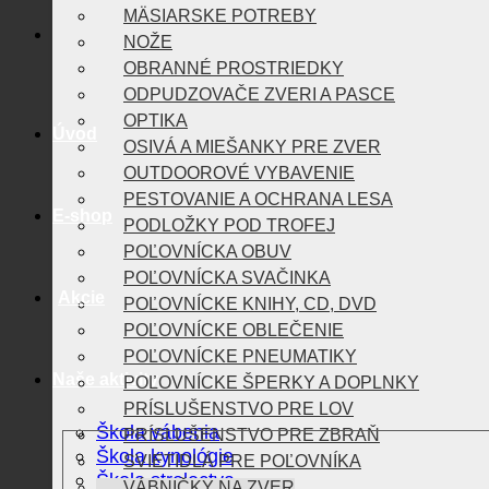
MÄSIARSKE POTREBY
NOŽE
OBRANNÉ PROSTRIEDKY
ODPUDZOVAČE ZVERI A PASCE
OPTIKA
Úvod
OSIVÁ A MIEŠANKY PRE ZVER
OUTDOOROVÉ VYBAVENIE
PESTOVANIE A OCHRANA LESA
E-shop
PODLOŽKY POD TROFEJ
POĽOVNÍCKA OBUV
POĽOVNÍCKA SVAČINKA
Akcie
POĽOVNÍCKE KNIHY, CD, DVD
POĽOVNÍCKE OBLEČENIE
POĽOVNÍCKE PNEUMATIKY
Naše aktivity
POĽOVNÍCKE ŠPERKY A DOPLNKY
PRÍSLUŠENSTVO PRE LOV
Škola vábenia
PRÍSLUŠENSTVO PRE ZBRAŇ
Škola kynológie
SVIETIDLÁ PRE POĽOVNÍKA
Škola strelectva
VÁBNIČKY NA ZVER