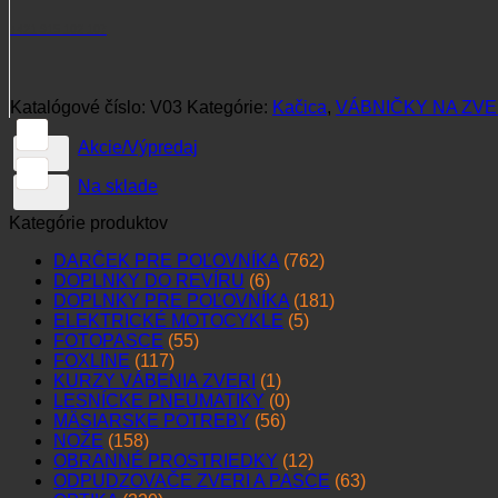
+421 915 102 107
Katalógové číslo:
V03
Kategórie:
Kačica
,
VÁBNIČKY NA ZV
Akcie/Výpredaj
Na sklade
Kategórie produktov
DARČEK PRE POĽOVNÍKA
(762)
DOPLNKY DO REVÍRU
(6)
DOPLNKY PRE POĽOVNÍKA
(181)
ELEKTRICKÉ MOTOCYKLE
(5)
FOTOPASCE
(55)
FOXLINE
(117)
KURZY VÁBENIA ZVERI
(1)
LESNÍCKE PNEUMATIKY
(0)
MÄSIARSKE POTREBY
(56)
NOŽE
(158)
OBRANNÉ PROSTRIEDKY
(12)
ODPUDZOVAČE ZVERI A PASCE
(63)