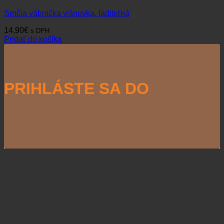
Srnčia vábnička višnovka, laditeľná
14,90
€
s DPH
Pridať do košíka
PRIHLÁSTE SA DO
NEWSLETTERU
Naši partneri