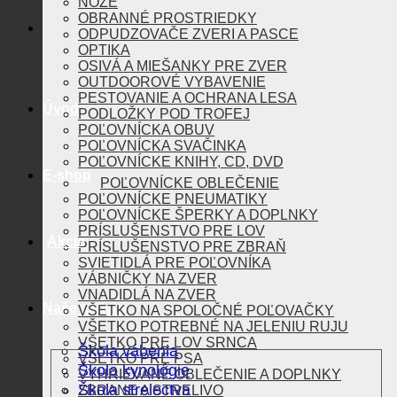
NOŽE
OBRANNÉ PROSTRIEDKY
ODPUDZOVAČE ZVERI A PASCE
OPTIKA
OSIVÁ A MIEŠANKY PRE ZVER
OUTDOOROVÉ VYBAVENIE
PESTOVANIE A OCHRANA LESA
Úvod
PODLOŽKY POD TROFEJ
POĽOVNÍCKA OBUV
POĽOVNÍCKA SVAČINKA
POĽOVNÍCKE KNIHY, CD, DVD
E-shop
POĽOVNÍCKE OBLEČENIE
POĽOVNÍCKE PNEUMATIKY
POĽOVNÍCKE ŠPERKY A DOPLNKY
PRÍSLUŠENSTVO PRE LOV
Akcie
PRÍSLUŠENSTVO PRE ZBRAŇ
SVIETIDLÁ PRE POĽOVNÍKA
VÁBNIČKY NA ZVER
VNADIDLÁ NA ZVER
Naše aktivity
VŠETKO NA SPOLOČNÉ POĽOVAČKY
VŠETKO POTREBNÉ NA JELENIU RUJU
VŠETKO PRE LOV SRNCA
Škola vábenia
VŠETKO PRE PSA
Škola kynológie
VYHRIEVANÉ OBLEČENIE A DOPLNKY
Škola strelectva
ZBRANE A STRELIVO