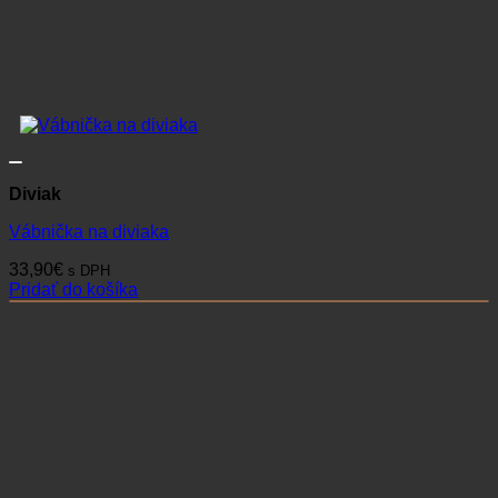
Diviak
Vábnička na diviaka
33,90
€
s DPH
Pridať do košíka