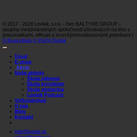
Visa
MasterCard
Maestro
Dinners
Discov
Club
© 2017 - 2026 Lovtek, s.r.o. - člen BALTYRE GROUP -
skupiny medzinárodných spoločností pôsobiacich na trhu s
pneumatikami, offroad a loveckými/outdoorovými potrebami |
© BugesWeb
© RAPA Digital
Úvod
E-shop
Akcie
Naše aktivity
Škola vábenia
Škola kynológie
Škola strelectva
Lovtek Podcast
Veľkoobchod
O nás
Blog
Kontakt
info@lovtek.sk