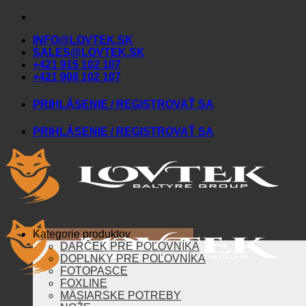
Skip
to
INFO@LOVTEK.SK
content
SALES@LOVTEK.SK
+421 915 102 107
+421 908 102 107
PRIHLÁSENIE / REGISTROVAŤ SA
PRIHLÁSENIE / REGISTROVAŤ SA
Kategorie produktov
DARČEK PRE POĽOVNÍKA
DOPLNKY PRE POĽOVNÍKA
FOTOPASCE
FOXLINE
MÄSIARSKE POTREBY