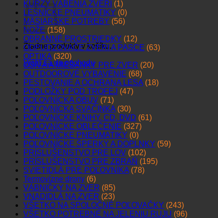
KURZY VÁBENIA ZVERI
(1)
LESNÍCKE PNEUMATIKY
(0)
MÄSIARSKE POTREBY
(56)
NOŽE
(158)
OBRANNÉ PROSTRIEDKY
(12)
Žiadne produkty v košíku.
ODPUDZOVAČE ZVERI A PASCE
(63)
OPTIKA
(320)
Vrátiť sa do obchodu
OSIVÁ A MIEŠANKY PRE ZVER
(20)
OUTDOOROVÉ VYBAVENIE
(68)
PESTOVANIE A OCHRANA LESA
(18)
PODLOŽKY POD TROFEJ
(47)
POĽOVNÍCKA OBUV
(71)
POĽOVNÍCKA SVAČINKA
(30)
POĽOVNÍCKE KNIHY, CD, DVD
(61)
POĽOVNÍCKE OBLEČENIE
(327)
POĽOVNÍCKE PNEUMATIKY
(0)
POĽOVNÍCKE ŠPERKY A DOPLNKY
(59)
PRÍSLUŠENSTVO PRE LOV
(102)
PRÍSLUŠENSTVO PRE ZBRAŇ
(195)
SVIETIDLÁ PRE POĽOVNÍKA
(78)
Termovízne drony
(6)
VÁBNIČKY NA ZVER
(85)
VNADIDLÁ NA ZVER
(23)
VŠETKO NA SPOLOČNÉ POĽOVAČKY
(243)
VŠETKO POTREBNÉ NA JELENIU RUJU
(96)