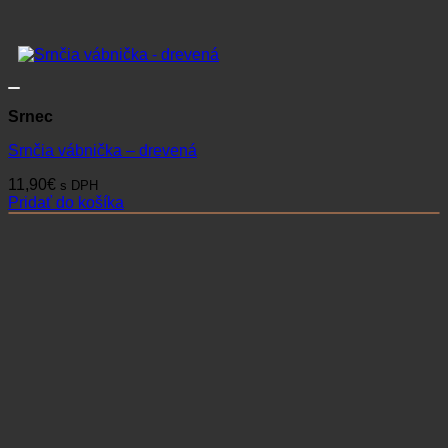
Srnec
Srnčia vábnička – drevená
11,90
€
s DPH
Pridať do košíka