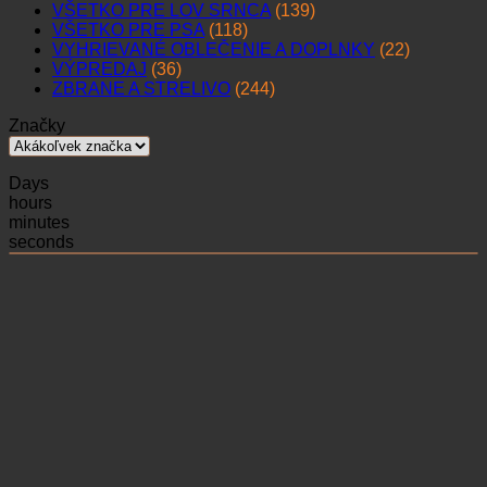
VŠETKO PRE LOV SRNCA
(139)
VŠETKO PRE PSA
(118)
VYHRIEVANÉ OBLEČENIE A DOPLNKY
(22)
VÝPREDAJ
(36)
ZBRANE A STRELIVO
(244)
Značky
Days
hours
minutes
seconds