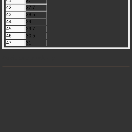
41
27
42
27.7
43
28.5
44
29
45
29.7
46
30.5
47
31
Súvisiace produkty