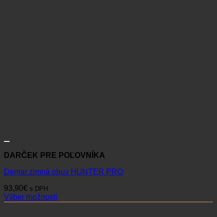
DARČEK PRE POĽOVNÍKA
Demar zimná obuv HUNTER PRO
93,90
€
s DPH
Výber možností
Tento
produkt