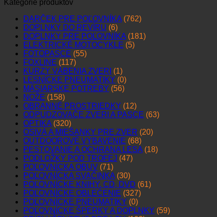
Kategórie produktov
DARČEK PRE POĽOVNÍKA
(762)
DOPLNKY DO REVÍRU
(6)
DOPLNKY PRE POĽOVNÍKA
(181)
ELEKTRICKÉ MOTOCYKLE
(5)
FOTOPASCE
(55)
FOXLINE
(117)
KURZY VÁBENIA ZVERI
(1)
LESNÍCKE PNEUMATIKY
(0)
MÄSIARSKE POTREBY
(56)
NOŽE
(158)
OBRANNÉ PROSTRIEDKY
(12)
ODPUDZOVAČE ZVERI A PASCE
(63)
OPTIKA
(320)
OSIVÁ A MIEŠANKY PRE ZVER
(20)
OUTDOOROVÉ VYBAVENIE
(68)
PESTOVANIE A OCHRANA LESA
(18)
PODLOŽKY POD TROFEJ
(47)
POĽOVNÍCKA OBUV
(71)
POĽOVNÍCKA SVAČINKA
(30)
POĽOVNÍCKE KNIHY, CD, DVD
(61)
POĽOVNÍCKE OBLEČENIE
(327)
POĽOVNÍCKE PNEUMATIKY
(0)
POĽOVNÍCKE ŠPERKY A DOPLNKY
(59)