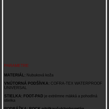
PARAMETRE
MATERIÁL:
Nubuková koža
VNÚTORNÁ PODŠÍVKA:
COFRA-TEX WATERPROOF
UNIVERSAL
STIELKA:
FOOT-PAD
je extrémne mäkká a pohodlná
stielka
PODRÁŽKA:
ROCK nitrilkaučuk/polyuretán