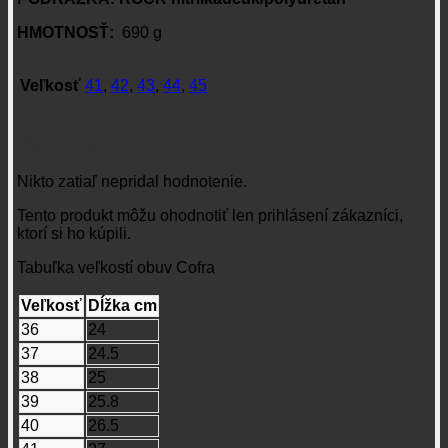
HMOTNOSŤ:
690 g
Veľkosť
41
,
42
,
43
,
44
,
45
Recenzie
Nikto zatiaľ nepridal hodnotenie.
Tento produkt môžu ohodnotiť len prihlásení zákazníci,
ktorí si ho kúpili.
Tabuľka veľkostí obuv Cofra
Veľkosť
Dĺžka cm
36
24
37
24.5
38
25
39
25.8
40
26.5