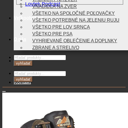
Lovtek Podcast
VNADIDLÁ NA ZVER
VŠETKO NA SPOLOČNÉ POĽOVAČKY
Veľkoobchod
VŠETKO POTREBNÉ NA JELENIU RUJU
VŠETKO PRE LOV SRNCA
VŠETKO PRE PSA
O nás
VYHRIEVANÉ OBLEČENIE A DOPLNKY
ZBRANE A STRELIVO
Products
Blog
search
vyhľadať
Products
search
vyhľadať
Kontakt
0,00
€
Košík