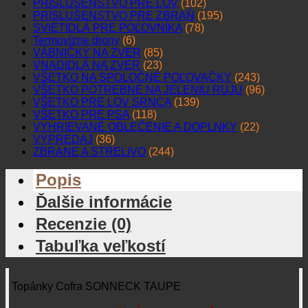
PRÍSLUŠENSTVO PRE LOV
(102)
PRÍSLUŠENSTVO PRE ZBRAŇ
(195)
SVIETIDLÁ PRE POĽOVNÍKA
(78)
Termovízne drony
(6)
VÁBNIČKY NA ZVER
(85)
VNADIDLÁ NA ZVER
(23)
VŠETKO NA SPOLOČNÉ POĽOVAČKY
(243)
VŠETKO POTREBNÉ NA JELENIU RUJU
(96)
VŠETKO PRE LOV SRNCA
(139)
VŠETKO PRE PSA
(118)
VYHRIEVANÉ OBLEČENIE A DOPLNKY
(22)
VÝPREDAJ
(36)
ZBRANE A STRELIVO
(244)
Popis
Ďalšie informácie
Recenzie (0)
Tabuľka veľkostí
Topánky Cofra SONNECK TAUPE