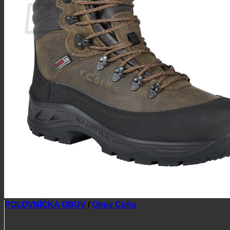
Žiadne produkty v košíku.
Vrátiť sa do obchodu
POĽOVNÍCKA OBUV
/
Obuv Cofra
Topánky Cofra SONNECK