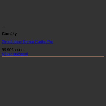
Gumáky
Zimná obuv Demar Caribu Pro
99,90
€
s DPH
Výber možností
Tento
produkt
má
viacero
variantov.
Možnosti
si
môžete
vybrať
na
stránke
produktu.