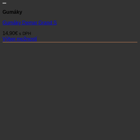
Gumáky
Gumáky Demar Grand S
14,90
€
s DPH
Výber možností
Tento
produkt
má
viacero
variantov.
Možnosti
si
môžete
vybrať
na
stránke
produktu.