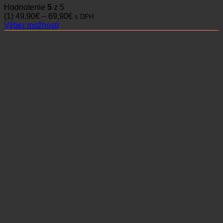
Hodnotenie
5
z 5
Price
(1)
49,90
€
–
69,90
€
s DPH
range:
Výber možností
Tento
49,90€
produkt
through
má
69,90€
viacero
variantov.
Možnosti
si
môžete
vybrať
na
stránke
produktu.