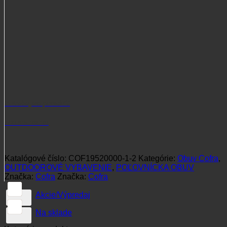
Potrebujete poradiť?
+421 915 102 107
Katalógové číslo:
COF19520000-1-2
Kategórie:
Obuv Cofra
,
OUTDOOROVÉ VYBAVENIE
,
POĽOVNÍCKA OBUV
Značka:
Cofra
Značka:
Cofra
Akcie/Výpredaj
Na sklade