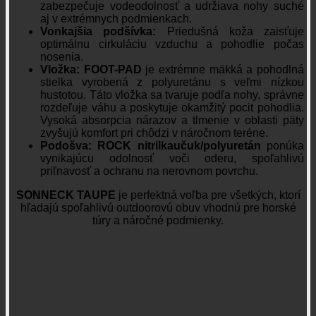
zabezpečuje vodeodolnosť a udržiava nohy suché
aj v extrémnych podmienkach.
Vonkajšia podšívka:
Priedušná koža zaisťuje
optimálnu cirkuláciu vzduchu a pohodlie počas
nosenia.
Vložka:
FOOT-PAD
je extrémne mäkká a pohodlná
stielka vyrobená z polyuretánu s veľmi nízkou
hustotou. Táto vložka sa tvaruje podľa nohy, správne
rozdeľuje váhu a poskytuje okamžitý pocit pohodlia.
Vysoká absorpcia nárazov a tlmenie v oblasti päty
zvyšujú komfort pri chôdzi v náročnom teréne.
Podošva:
ROCK nitrilkaučuk/polyuretán
ponúka
vynikajúcu odolnosť voči oderu, spoľahlivú
priľnavosť a ochranu na nerovnom povrchu.
SONNECK TAUPE
je perfektná voľba pre všetkých, ktorí
hľadajú spoľahlivú outdoorovú obuv vhodnú pre horské
túry a náročné podmienky.