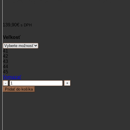
TAUPE
139,90
€
s DPH
Veľkosť
41
42
43
44
45
Vymazať
množstvo
Topánky
Pridať do košíka
Cofra
SONNECK
TAUPE