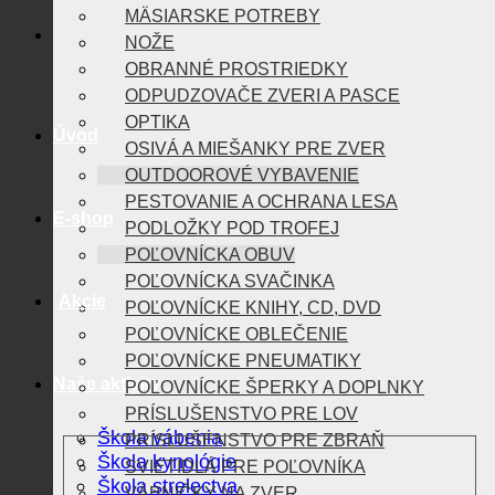
MÄSIARSKE POTREBY
NOŽE
OBRANNÉ PROSTRIEDKY
ODPUDZOVAČE ZVERI A PASCE
OPTIKA
Úvod
OSIVÁ A MIEŠANKY PRE ZVER
OUTDOOROVÉ VYBAVENIE
PESTOVANIE A OCHRANA LESA
E-shop
PODLOŽKY POD TROFEJ
POĽOVNÍCKA OBUV
POĽOVNÍCKA SVAČINKA
Akcie
POĽOVNÍCKE KNIHY, CD, DVD
POĽOVNÍCKE OBLEČENIE
POĽOVNÍCKE PNEUMATIKY
Naše aktivity
POĽOVNÍCKE ŠPERKY A DOPLNKY
PRÍSLUŠENSTVO PRE LOV
Škola vábenia
PRÍSLUŠENSTVO PRE ZBRAŇ
Škola kynológie
SVIETIDLÁ PRE POĽOVNÍKA
Škola strelectva
VÁBNIČKY NA ZVER