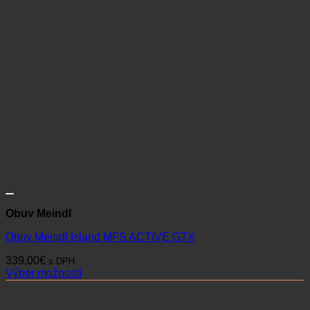
Obuv Meindl
Obuv Meindl Island MFS ACTIVE GTX
339,00
€
s DPH
Výber možností
Tento
produkt
má