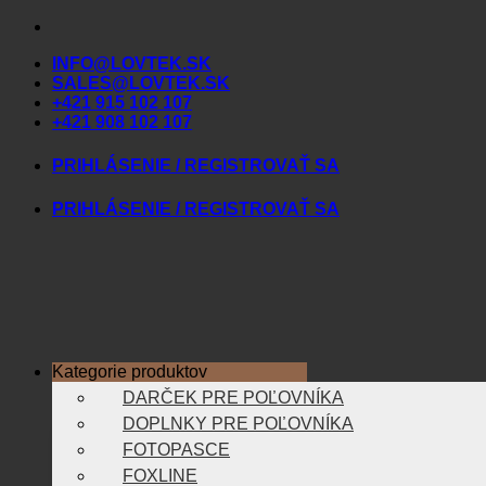
Skip
to
INFO@LOVTEK.SK
content
SALES@LOVTEK.SK
+421 915 102 107
+421 908 102 107
PRIHLÁSENIE / REGISTROVAŤ SA
PRIHLÁSENIE / REGISTROVAŤ SA
Kategorie produktov
DARČEK PRE POĽOVNÍKA
DOPLNKY PRE POĽOVNÍKA
FOTOPASCE
FOXLINE