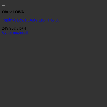
Obuv LOWA
Topánky Lowa LADY LIGHT GTX
249,95
€
s DPH
Výber možností
Tento
produkt
má
viacero
variantov.
Možnosti
si
môžete
vybrať
na
stránke
produktu.