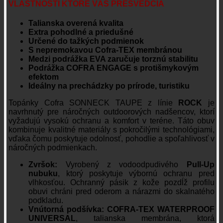
VLASTNOSTI KTORÉ VÁS PRESVEDČIA
Talianska overená kvalita
Extra pohodlné a priedušné
Určené do tažkých podmienok
S nepremokavou Cofra-TEX membránou
Medzi podrážka EVA zaručuje torznú stabilitu
Podrážka COFRA ENGAGE s protišmykovým
efektom
Ideálny na prechádzky po prírode, turistiku
Topánky Cofra SONNECK TAUPE z línie
ROCK
je
navrhnutý pre náročných outdoorových nadšencov, ktorí
vyžadujú vysokú ochranu a komfort v teréne. Táto obuv
kombinuje kvalitné materiály s pokročilými technológiami,
vďaka čomu poskytuje odolnosť, pohodlie a spoľahlivosť v
náročných podmienkach.
Zvršok:
Vyrobený z vodoodpudivého
Pull-Up
nubuku
, ktorý poskytuje výbornú ochranu pred
vlhkosťou. Ochranný pásik z kože pozdĺž profilu
obuvi chráni pred oderom a nárazmi do skalnatého
podkladu.
Vnútorná podšívka:
COFRA-TEX WATERPROOF
UNIVERSAL
, talianska membrána, ktorá