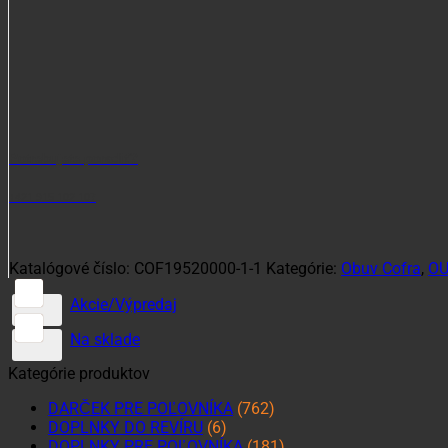
Potrebujete poradiť?
+421 915 102 107
Katalógové číslo:
COF19520000-1-1
Kategórie:
Obuv Cofra
,
OU
Akcie/Výpredaj
Na sklade
Kategórie produktov
DARČEK PRE POĽOVNÍKA
(762)
DOPLNKY DO REVÍRU
(6)
DOPLNKY PRE POĽOVNÍKA
(181)