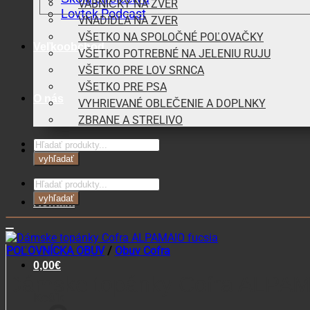
VÁBNIČKY NA ZVER
Lovtek Podcast
VNADIDLÁ NA ZVER
VŠETKO NA SPOLOČNÉ POĽOVAČKY
Veľkoobchod
VŠETKO POTREBNÉ NA JELENIU RUJU
VŠETKO PRE LOV SRNCA
VŠETKO PRE PSA
O nás
VYHRIEVANÉ OBLEČENIE A DOPLNKY
ZBRANE A STRELIVO
Products
Blog
search
vyhľadať
Products
search
vyhľadať
Kontakt
POĽOVNÍCKA OBUV
/
Obuv Cofra
0,00
€
Dámske topánky Cofra ALPAM
Košík