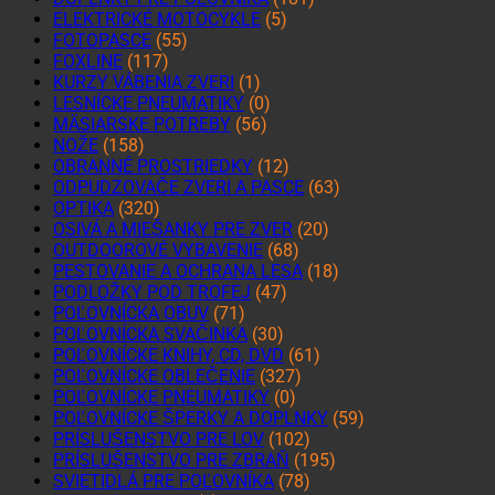
ELEKTRICKÉ MOTOCYKLE
(5)
FOTOPASCE
(55)
FOXLINE
(117)
KURZY VÁBENIA ZVERI
(1)
LESNÍCKE PNEUMATIKY
(0)
MÄSIARSKE POTREBY
(56)
NOŽE
(158)
OBRANNÉ PROSTRIEDKY
(12)
ODPUDZOVAČE ZVERI A PASCE
(63)
OPTIKA
(320)
OSIVÁ A MIEŠANKY PRE ZVER
(20)
OUTDOOROVÉ VYBAVENIE
(68)
PESTOVANIE A OCHRANA LESA
(18)
PODLOŽKY POD TROFEJ
(47)
POĽOVNÍCKA OBUV
(71)
POĽOVNÍCKA SVAČINKA
(30)
POĽOVNÍCKE KNIHY, CD, DVD
(61)
POĽOVNÍCKE OBLEČENIE
(327)
POĽOVNÍCKE PNEUMATIKY
(0)
POĽOVNÍCKE ŠPERKY A DOPLNKY
(59)
PRÍSLUŠENSTVO PRE LOV
(102)
PRÍSLUŠENSTVO PRE ZBRAŇ
(195)
SVIETIDLÁ PRE POĽOVNÍKA
(78)