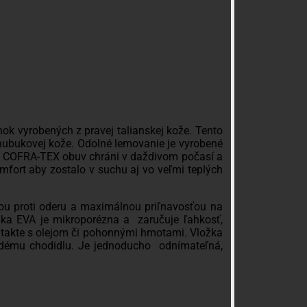
k vyrobených z pravej talianskej kože. Tento
 nubukovej kože. Odolné lemovanie je vyrobené
na COFRA-TEX obuv chráni v daždivom počasí a
mfort aby zostalo v suchu aj vo veľmi teplých
u proti oderu a maximálnou priľnavosťou na
žka EVA je mikroporézna a zaručuje ľahkosť,
 kontakte s olejom či pohonnými hmotami. Vložka
dému chodidlu. Je jednoducho odnímateľná,