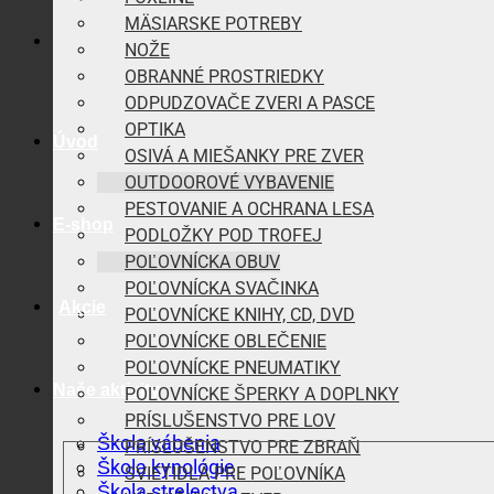
MÄSIARSKE POTREBY
NOŽE
OBRANNÉ PROSTRIEDKY
ODPUDZOVAČE ZVERI A PASCE
OPTIKA
Úvod
OSIVÁ A MIEŠANKY PRE ZVER
OUTDOOROVÉ VYBAVENIE
PESTOVANIE A OCHRANA LESA
E-shop
PODLOŽKY POD TROFEJ
POĽOVNÍCKA OBUV
POĽOVNÍCKA SVAČINKA
Akcie
POĽOVNÍCKE KNIHY, CD, DVD
POĽOVNÍCKE OBLEČENIE
POĽOVNÍCKE PNEUMATIKY
Naše aktivity
POĽOVNÍCKE ŠPERKY A DOPLNKY
PRÍSLUŠENSTVO PRE LOV
Škola vábenia
PRÍSLUŠENSTVO PRE ZBRAŇ
Škola kynológie
SVIETIDLÁ PRE POĽOVNÍKA
Škola strelectva