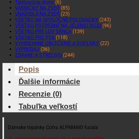
Termovízne drony
(6)
VÁBNIČKY NA ZVER
(85)
VNADIDLÁ NA ZVER
(23)
VŠETKO NA SPOLOČNÉ POĽOVAČKY
(243)
VŠETKO POTREBNÉ NA JELENIU RUJU
(96)
VŠETKO PRE LOV SRNCA
(139)
VŠETKO PRE PSA
(118)
VYHRIEVANÉ OBLEČENIE A DOPLNKY
(22)
VÝPREDAJ
(36)
ZBRANE A STRELIVO
(244)
Popis
Ďalšie informácie
Recenzie (0)
Tabuľka veľkostí
Dámske topánky Cofra ALPAMAIO fucsia