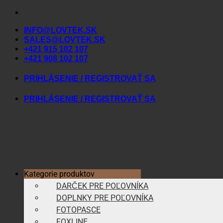
Skip
to
INFO@LOVTEK.SK
content
SALES@LOVTEK.SK
+421 915 102 107
+421 908 102 107
PRIHLÁSENIE / REGISTROVAŤ SA
PRIHLÁSENIE / REGISTROVAŤ SA
Kategorie produktov
DARČEK PRE POĽOVNÍKA
DOPLNKY PRE POĽOVNÍKA
FOTOPASCE
FOXLINE