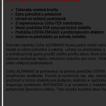
VLASTNOSTI KTORÉ VÁS PRESVEDČIA
Talianska overená kvalita
Extra pohodlné a priedušné
Určené do tažkých podmienok
S nepremokavou Cofra-TEX membránou
Medzi podrážka EVA zaručuje torznú stabilitu
Podrážka COFRA ENGAGE s protišmykovým efektom
Ideálne na prechádzky po prírode, turistiku
Dámske topánky Cofra ALPAMAIO fucsia patria medzi obľúbe
model je veľmi pohodlný a odolný, určený na prechádzky a 
z antiabrazívnej gumy pozdĺž celého profilu obuvi, ktoré
zároven poskytuje lepšiu cirkuláciu vzduchu pre nohu. Vďa
alebo vlhkých podmienkach.
Cofra ALPAMAIO je postavená na pevnej podrážke COFRA E
šmykľavom podklade. Povrch je navrhnutý tak, aby zabezp
pružnosť a torznú stabilitu pre podporu, stabilitu a spoľahl
disponuje systémom ANTISHOCK a je vyrobená z mäkkého
potiahnutá špeciálnou látkou. Táto vysoko kvalitná obuv Vá