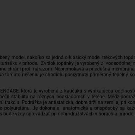
ný model, nakoľko sa jedná o klasický model trekových topáno
turistiku v prírode. Zvršok topánky je vyrobený z vodeodolnej
 účinne chráni proti nárazom. Nepremokavá a priedušná membrá
ka tomuto riešeniu je chodidlu poskytnutý primeraný tepelný ko
NGAGE, ktorá je vyrobená z kaučuku s vynikajúcou odolnosťo
ečil stabilitu na rôznych podkladomch v teréne. Medzipodrá
ivú trakciu. Podrážka je antistatická, dobre drží na zemi aj pri
 polyuretánu. Je dokonale anatomická a prispôsobý sa kaž
s bude vždy sprevádzať pri dobrodružstvách v horách a prírode.