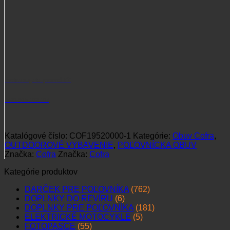
Potrebujete poradiť?
+421 915 102 107
Katalógové číslo:
COF19520000-1
Kategórie:
Obuv Cofra
,
OUTDOOROVÉ VYBAVENIE
,
POĽOVNÍCKA OBUV
Značka:
Cofra
Značka:
Cofra
Kategórie produktov
DARČEK PRE POĽOVNÍKA
(762)
DOPLNKY DO REVÍRU
(6)
DOPLNKY PRE POĽOVNÍKA
(181)
ELEKTRICKÉ MOTOCYKLE
(5)
FOTOPASCE
(55)