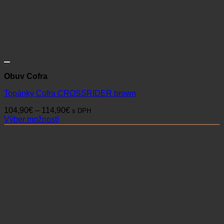
Obuv Cofra
Topánky Cofra CROSSRIDER brown
Price
104,90
€
–
114,90
€
s DPH
range:
Výber možností
Tento
104,90€
produkt
through
má
114,90€
viacero
variantov.
Možnosti
si
môžete
vybrať
na
stránke