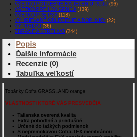
VŠETKO POTREBNÉ NA JELENIU RUJU
(96)
VŠETKO PRE LOV SRNCA
(139)
VŠETKO PRE PSA
(118)
VYHRIEVANÉ OBLEČENIE A DOPLNKY
(22)
VÝPREDAJ
(36)
ZBRANE A STRELIVO
(244)
Popis
Ďalšie informácie
Recenzie (0)
Tabuľka veľkostí
Topánky Cofra GRASSLAND orange
VLASTNOSTI KTORÉ VÁS PRESVEDČIA
Talianska overená kvalita
Extra pohodlné a priedušné
Určené do tažkých podmienok
S nepremokavou Cofra-TEX membránou