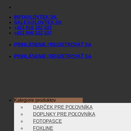
Skip
to
INFO@LOVTEK.SK
content
SALES@LOVTEK.SK
+421 915 102 107
+421 908 102 107
PRIHLÁSENIE / REGISTROVAŤ SA
PRIHLÁSENIE / REGISTROVAŤ SA
Kategorie produktov
DARČEK PRE POĽOVNÍKA
DOPLNKY PRE POĽOVNÍKA
FOTOPASCE
FOXLINE