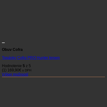
Obuv Cofra
Topánky Cofra PRO Hunter brown
Hodnotenie
5
z 5
(1)
169,90
€
s DPH
Výber možností
Tento
produkt
má
viacero
variantov.
Možnosti
si