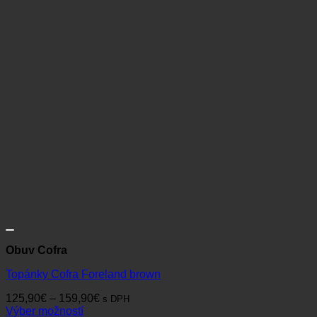
Obuv Cofra
Topánky Cofra Foreland brown
Price
125,90
€
–
159,90
€
s DPH
range:
Výber možností