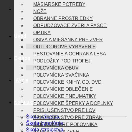
MÄSIARSKE POTREBY
NOŽE
OBRANNÉ PROSTRIEDKY
ODPUDZOVAČE ZVERI A PASCE
OPTIKA
Úvod
OSIVÁ A MIEŠANKY PRE ZVER
OUTDOOROVÉ VYBAVENIE
PESTOVANIE A OCHRANA LESA
E-shop
PODLOŽKY POD TROFEJ
POĽOVNÍCKA OBUV
POĽOVNÍCKA SVAČINKA
Akcie
POĽOVNÍCKE KNIHY, CD, DVD
POĽOVNÍCKE OBLEČENIE
POĽOVNÍCKE PNEUMATIKY
Naše aktivity
POĽOVNÍCKE ŠPERKY A DOPLNKY
PRÍSLUŠENSTVO PRE LOV
Škola vábenia
PRÍSLUŠENSTVO PRE ZBRAŇ
Škola kynológie
SVIETIDLÁ PRE POĽOVNÍKA
Škola strelectva
VÁBNIČKY NA ZVER