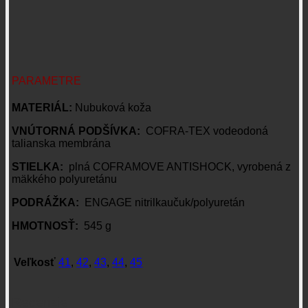
PARAMETRE
MATERIÁL:
Nubuková koža
VNÚTORNÁ PODŠÍVKA:
COFRA-TEX vodeodoná
talianska membrána
STIELKA:
plná COFRAMOVE ANTISHOCK, vyrobená z
mäkkého polyuretánu
PODRÁŽKA:
ENGAGE nitrilkaučuk/polyuretán
HMOTNOSŤ:
545 g
Veľkosť
41
,
42
,
43
,
44
,
45
Recenzie