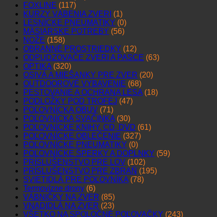
FOXLINE
(117)
KURZY VÁBENIA ZVERI
(1)
LESNÍCKE PNEUMATIKY
(0)
MÄSIARSKE POTREBY
(56)
NOŽE
(158)
OBRANNÉ PROSTRIEDKY
(12)
ODPUDZOVAČE ZVERI A PASCE
(63)
OPTIKA
(320)
OSIVÁ A MIEŠANKY PRE ZVER
(20)
OUTDOOROVÉ VYBAVENIE
(68)
PESTOVANIE A OCHRANA LESA
(18)
PODLOŽKY POD TROFEJ
(47)
POĽOVNÍCKA OBUV
(71)
POĽOVNÍCKA SVAČINKA
(30)
POĽOVNÍCKE KNIHY, CD, DVD
(61)
POĽOVNÍCKE OBLEČENIE
(327)
POĽOVNÍCKE PNEUMATIKY
(0)
POĽOVNÍCKE ŠPERKY A DOPLNKY
(59)
PRÍSLUŠENSTVO PRE LOV
(102)
PRÍSLUŠENSTVO PRE ZBRAŇ
(195)
SVIETIDLÁ PRE POĽOVNÍKA
(78)
Termovízne drony
(6)
VÁBNIČKY NA ZVER
(85)
VNADIDLÁ NA ZVER
(23)
VŠETKO NA SPOLOČNÉ POĽOVAČKY
(243)