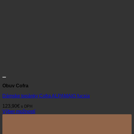
Obuv Cofra
Dámske topánky Cofra ALPAMAIO fucsia
123,90
€
s DPH
Výber možností
Tento
produkt
má
viacero