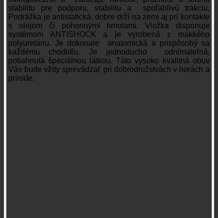
stabilitu pre podporu, stabilitu a spoľahlivú trakciu.
Podrážka je antistatická, dobre drží na zemi aj pri kontakte
s olejom či pohonnými hmotami. Vložka disponuje
systémom ANTISHOCK a je vyrobená z mäkkého
polyuretánu. Je dokonale anatomická a prispôsobý sa
každému chodidlu. Je jednoducho odnímateľná,
potiahnutá špeciálnou látkou. Táto vysoko kvalitná obuv
Vás bude vždy sprevádzať pri dobrodružstvách v horách a
prírode.