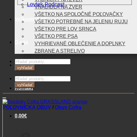
Lovtek Podcast
VNADIDLÁ NA ZVER
VŠETKO NA SPOLOČNÉ POĽOVAČKY
Veľkoobchod
VŠETKO POTREBNÉ NA JELENIU RUJU
VŠETKO PRE LOV SRNCA
VŠETKO PRE PSA
O nás
VYHRIEVANÉ OBLEČENIE A DOPLNKY
ZBRANE A STRELIVO
Products
Blog
search
vyhľadať
Products
search
vyhľadať
Kontakt
POĽOVNÍCKA OBUV
/
Obuv Cofra
0,00
€
Topánky Cofra GRASSLAND
Košík
orange