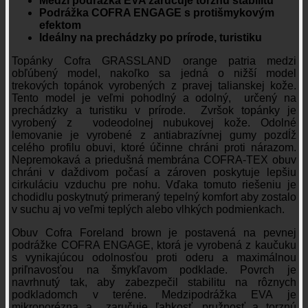
Medzi podrážka EVA zaručuje torznú stabilitu
Podrážka COFRA ENGAGE s protišmykovým
efektom
Ideálny na prechádzky po prírode, turistiku
Topánky Cofra GRASSLAND orange patria medzi
obľúbený model, nakoľko sa jedná o nižší model
trekových topánok vyrobených z pravej talianskej kože.
Tento model je veľmi pohodlný a odolný, určený na
prechádzky a turistiku v prírode. Zvršok topánky je
vyrobený z vodeodolnej nubukovej kože. Odolné
lemovanie je vyrobené z antiabrazívnej gumy pozdĺž
celého profilu obuvi, ktoré účinne chráni proti nárazom.
Nepremokavá a priedušná membrána COFRA-TEX obuv
chráni v daždivom počasí a zároven poskytuje lepšiu
cirkuláciu vzduchu pre nohu. Vďaka tomuto riešeniu je
chodidlu poskytnutý primeraný tepelný komfort aby zostalo
v suchu aj vo veľmi teplých alebo vlhkých podmienkach.
Obuv Cofra Foreland brown je postavená na pevnej
podrážke COFRA ENGAGE, ktorá je vyrobená z kaučuku
s vynikajúcou odolnosťou proti oderu a maximálnou
priľnavosťou na šmykľavom podklade. Povrch je
navrhnutý tak, aby zabezpečil stabilitu na rôznych
podkladomch v teréne. Medzipodrážka EVA je
mikroporézna a zaručuje ľahkosť, pružnosť a torznú