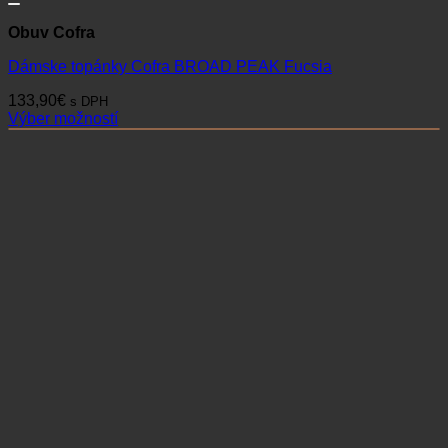
Obuv Cofra
Dámske topánky Cofra BROAD PEAK Fucsia
133,90
€
s DPH
Výber možností
Tento
produkt
má
viacero
variantov.
Možnosti
si
môžete
vybrať
na
stránke
produktu.