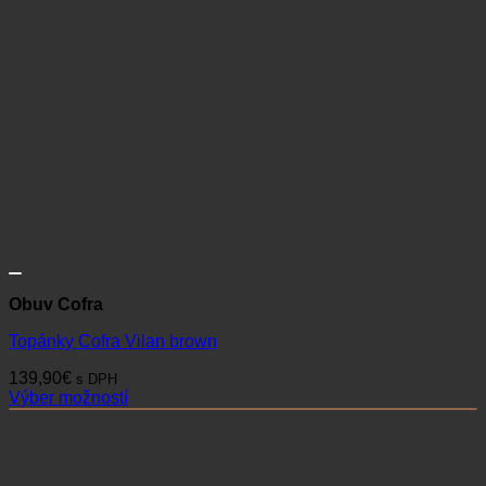
Obuv Cofra
Topánky Cofra Vilan brown
139,90
€
s DPH
Výber možností
Tento
produkt
má
viacero