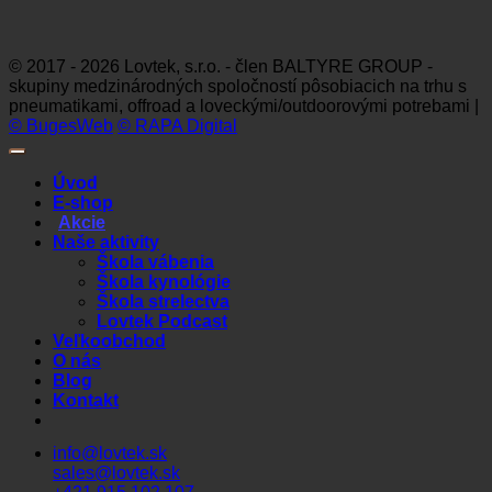
Visa
MasterCard
Maestro
Dinners
Discov
Club
© 2017 - 2026 Lovtek, s.r.o. - člen BALTYRE GROUP -
skupiny medzinárodných spoločností pôsobiacich na trhu s
pneumatikami, offroad a loveckými/outdoorovými potrebami |
© BugesWeb
© RAPA Digital
Úvod
E-shop
Akcie
Naše aktivity
Škola vábenia
Škola kynológie
Škola strelectva
Lovtek Podcast
Veľkoobchod
O nás
Blog
Kontakt
info@lovtek.sk
sales@lovtek.sk