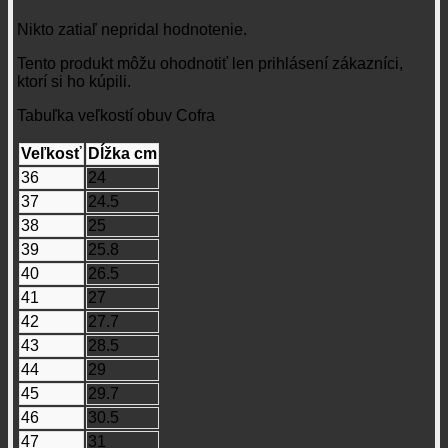
Nikto zatiaľ nepridal hodnotenie.
Tento produkt môžu ohodnotiť len prihlásení zákazníci,
ktorí si ho kúpili.
Tabuľka veľkostí obuv Cofra
Veľkosť
Dĺžka cm
36
24
37
24.5
38
25
39
25.8
40
26.5
41
27
42
27.7
43
28.5
44
29
45
29.7
46
30.5
47
31