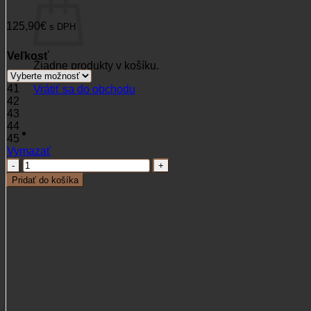
125,90
€
s DPH
Veľkosť
Žiadne produkty v košíku.
41
Vrátiť sa do obchodu
42
43
44
45
Vymazať
množstvo
Topánky
Pridať do košíka
Cofra
GRASSLAND
orange