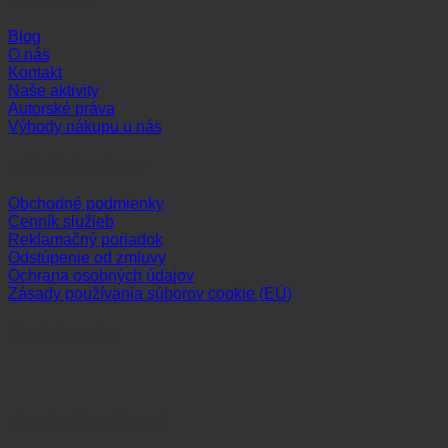
Blog
O nás
Kontakt
Naše aktivity
Autorské práva
Výhody nákupu u nás
Dôležité odkazy
Obchodné podmienky
Cenník služieb
Reklamačný poriadok
Odstúpenie od zmluvy
Ochrana osobných údajov
Zásady používania súborov cookie (EÚ)
Sledujte nás
Platobné možnosti