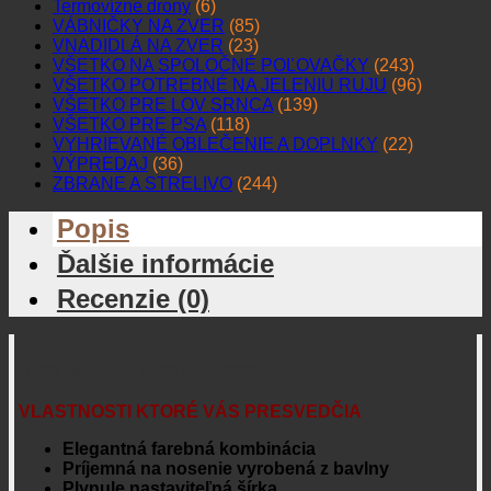
Termovízne drony
(6)
VÁBNIČKY NA ZVER
(85)
VNADIDLÁ NA ZVER
(23)
VŠETKO NA SPOLOČNÉ POĽOVAČKY
(243)
VŠETKO POTREBNÉ NA JELENIU RUJU
(96)
VŠETKO PRE LOV SRNCA
(139)
VŠETKO PRE PSA
(118)
VYHRIEVANÉ OBLEČENIE A DOPLNKY
(22)
VÝPREDAJ
(36)
ZBRANE A STRELIVO
(244)
Popis
Ďalšie informácie
Recenzie (0)
Šiltovka Poľovníctvo má zmysel
VLASTNOSTI KTORÉ VÁS PRESVEDČIA
Elegantná farebná kombinácia
Príjemná na nosenie vyrobená z bavlny
Plynule nastaviteľná šírka