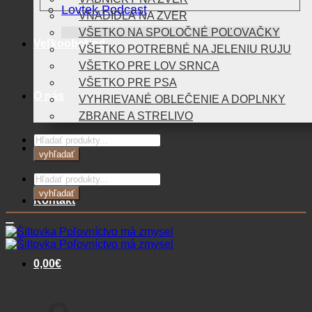
Lovtek Podcast
VNADIDLÁ NA ZVER
VŠETKO NA SPOLOČNÉ POĽOVAČKY
Veľkoobchod
VŠETKO POTREBNÉ NA JELENIU RUJU
VŠETKO PRE LOV SRNCA
VŠETKO PRE PSA
O nás
VYHRIEVANÉ OBLEČENIE A DOPLNKY
ZBRANE A STRELIVO
Products
Blog
search
vyhľadať
Products
search
vyhľadať
Kontakt
0,00
€
Košík