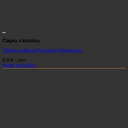
Čiapky a klobúky
Šiltovka reflexná Percusion Ghostcamo
9,90
€
s DPH
Pridať do košíka