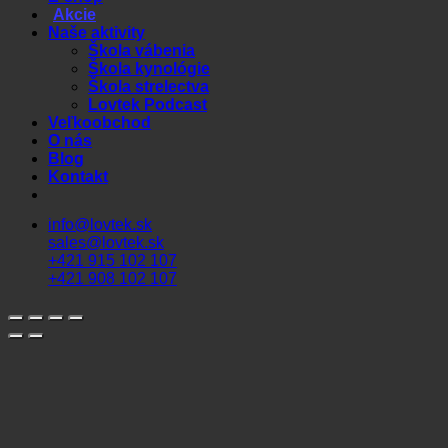
Akcie
Naše aktivity
Škola vábenia
Škola kynológie
Škola strelectva
Lovtek Podcast
Veľkoobchod
O nás
Blog
Kontakt
info@lovtek.sk
sales@lovtek.sk
+421 915 102 107
+421 908 102 107