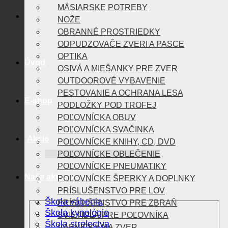
MÄSIARSKE POTREBY
NOŽE
OBRANNÉ PROSTRIEDKY
ODPUDZOVAČE ZVERI A PASCE
OPTIKA
Úvod
OSIVÁ A MIEŠANKY PRE ZVER
OUTDOOROVÉ VYBAVENIE
PESTOVANIE A OCHRANA LESA
E-shop
PODLOŽKY POD TROFEJ
POĽOVNÍCKA OBUV
POĽOVNÍCKA SVAČINKA
Akcie
POĽOVNÍCKE KNIHY, CD, DVD
POĽOVNÍCKE OBLEČENIE
POĽOVNÍCKE PNEUMATIKY
Naše aktivity
POĽOVNÍCKE ŠPERKY A DOPLNKY
PRÍSLUŠENSTVO PRE LOV
Škola vábenia
PRÍSLUŠENSTVO PRE ZBRAŇ
Škola kynológie
SVIETIDLÁ PRE POĽOVNÍKA
Škola strelectva
VÁBNIČKY NA ZVER