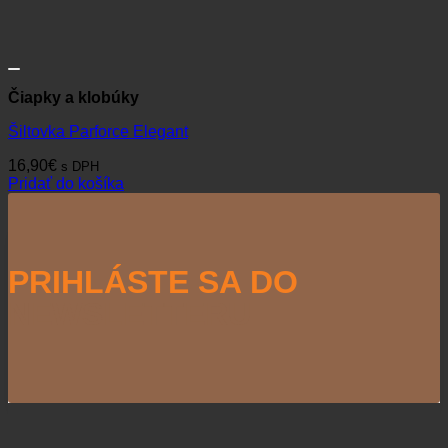
Čiapky a klobúky
Šiltovka Parforce Elegant
16,90
€
s DPH
Pridať do košíka
PRIHLÁSTE SA DO
NEWSLETTERU