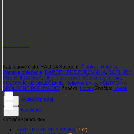
Potrebujete poradiť?
+421 915 102 107
Katalógové číslo:
HAL014
Kategórií:
Čiapky a klobúky
,
Dámske oblečenie
,
DARČEK PRE POĽOVNÍKA
,
DOPLNKY
PRE POĽOVNÍKA
,
Oblečenie HART
,
Pánske oblečenie
,
POĽOVNÍCKE OBLEČENIE
,
Reflexné prvky
,
VŠETKO NA
SPOLOČNÉ POĽOVAČKY
Značka:
Lovtek
Značka:
Lovtek
Akcie/Výpredaj
Na sklade
Kategórie produktov
DARČEK PRE POĽOVNÍKA
(762)