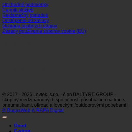
Obchodné podmienky
Cenník služieb
Reklamačný poriadok
Odstúpenie od zmluvy
Ochrana osobných údajov
Zásady používania súborov cookie (EÚ)
Sledujte nás
Platobné možnosti
Visa
MasterCard
Maestro
Dinners
Discov
Club
© 2017 - 2026 Lovtek, s.r.o. - člen BALTYRE GROUP -
skupiny medzinárodných spoločností pôsobiacich na trhu s
pneumatikami, offroad a loveckými/outdoorovými potrebami |
© BugesWeb
© RAPA Digital
Úvod
E-shop