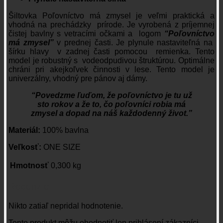
Šiltovka Poľovníctvo má zmysel je veľmi praktická a
vhodná na prechádzky prírode. Je vyrobená z príjemnej
čistej bavlny s vetracími očkami a logom
“Poľovníctvo
má zmysel”
v prednej časti. Je plynule nastaviteľná na
šírku hlavy v zadnej časti pomocou remienka. Tento
model je robustný s vodeodpudivou štruktúrou. Optimálne
chráni pri akejkoľvek činnosti v lese. Tento model je
univerzálny, vhodný pre pánov aj dámy.
“Povedzme ľuďom, že poľovníctvo je tu už
sto rokov a že to, čo poľovníci robia má
zmysel a dopad na náš každodenný život.”
Materiál:
100% bavlna
Veľkosť:
ONE SIZE
Hmotnosť
0,300 kg
Recenzie
Nikto zatiaľ nepridal hodnotenie.
Tento produkt môžu ohodnotiť len prihlásení zákazníci,