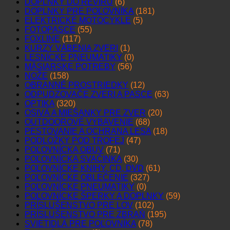
DOPLNKY DO REVÍRU
(6)
DOPLNKY PRE POĽOVNÍKA
(181)
ELEKTRICKÉ MOTOCYKLE
(5)
FOTOPASCE
(55)
FOXLINE
(117)
KURZY VÁBENIA ZVERI
(1)
LESNÍCKE PNEUMATIKY
(0)
MÄSIARSKE POTREBY
(56)
NOŽE
(158)
OBRANNÉ PROSTRIEDKY
(12)
ODPUDZOVAČE ZVERI A PASCE
(63)
OPTIKA
(320)
OSIVÁ A MIEŠANKY PRE ZVER
(20)
OUTDOOROVÉ VYBAVENIE
(68)
PESTOVANIE A OCHRANA LESA
(18)
PODLOŽKY POD TROFEJ
(47)
POĽOVNÍCKA OBUV
(71)
POĽOVNÍCKA SVAČINKA
(30)
POĽOVNÍCKE KNIHY, CD, DVD
(61)
POĽOVNÍCKE OBLEČENIE
(327)
POĽOVNÍCKE PNEUMATIKY
(0)
POĽOVNÍCKE ŠPERKY A DOPLNKY
(59)
PRÍSLUŠENSTVO PRE LOV
(102)
PRÍSLUŠENSTVO PRE ZBRAŇ
(195)
SVIETIDLÁ PRE POĽOVNÍKA
(78)