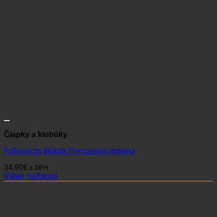
Čiapky a klobúky
Poľovnícky klobúk Percussion Indiana
34,90
€
s DPH
Výber možností
Tento
produkt
má
viacero