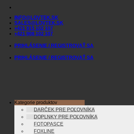
Skip
to
INFO@LOVTEK.SK
content
SALES@LOVTEK.SK
+421 915 102 107
+421 908 102 107
PRIHLÁSENIE / REGISTROVAŤ SA
PRIHLÁSENIE / REGISTROVAŤ SA
Kategorie produktov
DARČEK PRE POĽOVNÍKA
DOPLNKY PRE POĽOVNÍKA
FOTOPASCE
FOXLINE