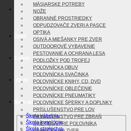
MÄSIARSKE POTREBY
NOŽE
OBRANNÉ PROSTRIEDKY
ODPUDZOVAČE ZVERI A PASCE
OPTIKA
Úvod
OSIVÁ A MIEŠANKY PRE ZVER
OUTDOOROVÉ VYBAVENIE
PESTOVANIE A OCHRANA LESA
E-shop
PODLOŽKY POD TROFEJ
POĽOVNÍCKA OBUV
POĽOVNÍCKA SVAČINKA
Akcie
POĽOVNÍCKE KNIHY, CD, DVD
POĽOVNÍCKE OBLEČENIE
POĽOVNÍCKE PNEUMATIKY
Naše aktivity
POĽOVNÍCKE ŠPERKY A DOPLNKY
PRÍSLUŠENSTVO PRE LOV
Škola vábenia
PRÍSLUŠENSTVO PRE ZBRAŇ
Škola kynológie
SVIETIDLÁ PRE POĽOVNÍKA
Škola strelectva
VÁBNIČKY NA ZVER