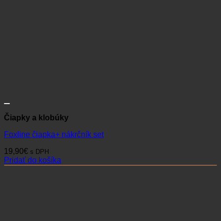
Čiapky a klobúky
Foxline čiapka+ nákrčník set
19,90
€
s DPH
Pridať do košíka