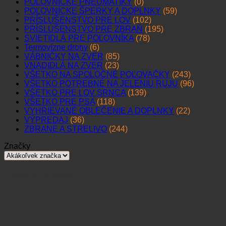
POĽOVNÍCKE PNEUMATIKY
(0)
POĽOVNÍCKE ŠPERKY A DOPLNKY
(59)
PRÍSLUŠENSTVO PRE LOV
(102)
PRÍSLUŠENSTVO PRE ZBRAŇ
(195)
SVIETIDLÁ PRE POĽOVNÍKA
(78)
Termovízne drony
(6)
VÁBNIČKY NA ZVER
(85)
VNADIDLÁ NA ZVER
(23)
VŠETKO NA SPOLOČNÉ POĽOVAČKY
(243)
VŠETKO POTREBNÉ NA JELENIU RUJU
(96)
VŠETKO PRE LOV SRNCA
(139)
VŠETKO PRE PSA
(118)
VYHRIEVANÉ OBLEČENIE A DOPLNKY
(22)
VÝPREDAJ
(36)
ZBRANE A STRELIVO
(244)
Značky
Oblečenie HART