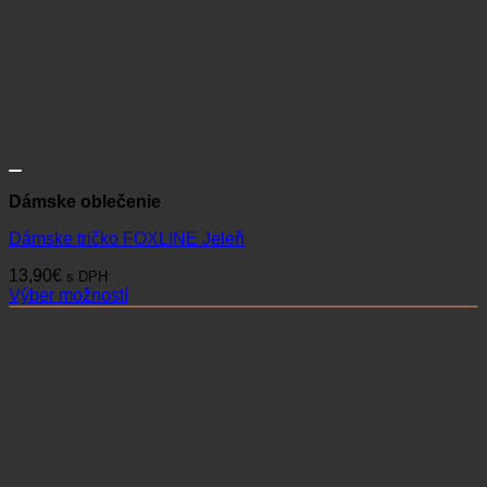
Dámske oblečenie
Dámske tričko FOXLINE Jeleň
13,90
€
s DPH
Výber možností
Tento
produkt
má
viacero
variantov.
Možnosti
si
môžete
vybrať