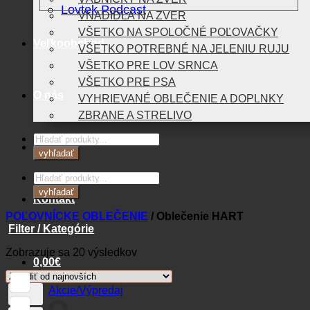
Lovtek Podcast
VNADIDLÁ NA ZVER
VŠETKO NA SPOLOČNÉ POĽOVAČKY
Veľkoobchod
VŠETKO POTREBNÉ NA JELENIU RUJU
VŠETKO PRE LOV SRNCA
VŠETKO PRE PSA
O nás
VYHRIEVANÉ OBLEČENIE A DOPLNKY
ZBRANE A STRELIVO
Products
Blog
search
vyhľadať
Products
search
vyhľadať
Kontakt
POĽOVNÍCKE OBLEČENIE
/
Oblečenie HART
Filter / Kategórie
Zoradené
Zobrazuje sa 20 výsledkov
0,00
€
podľa
najnovších
Akcie/Výpredaj
Košík