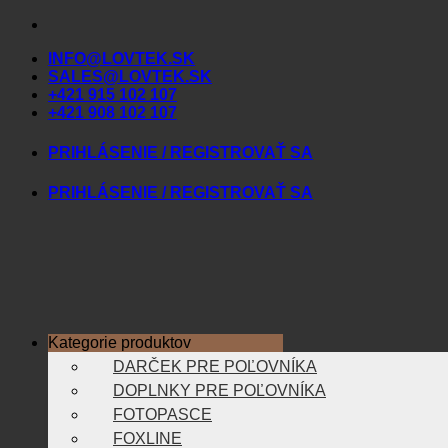
Skip
to
INFO@LOVTEK.SK
content
SALES@LOVTEK.SK
+421 915 102 107
+421 908 102 107
PRIHLÁSENIE / REGISTROVAŤ SA
PRIHLÁSENIE / REGISTROVAŤ SA
Kategorie produktov
DARČEK PRE POĽOVNÍKA
DOPLNKY PRE POĽOVNÍKA
FOTOPASCE
FOXLINE