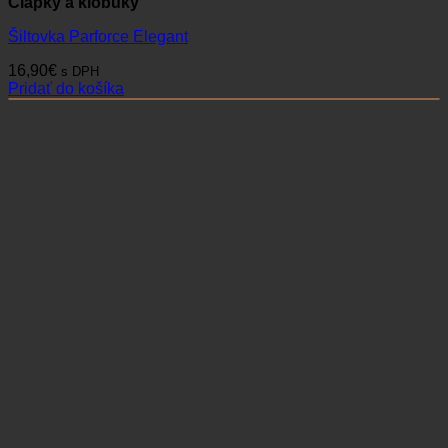
Čiapky a klobúky
Šiltovka Parforce Elegant
16,90
€
s DPH
Pridať do košíka