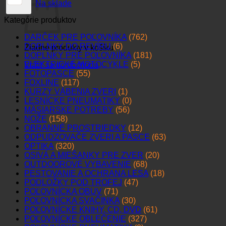
Na sklade
Kategórie produktov
DARČEK PRE POĽOVNÍKA
(762)
DOPLNKY DO REVÍRU
(6)
Žiadne produkty v košíku.
DOPLNKY PRE POĽOVNÍKA
(181)
ELEKTRICKÉ MOTOCYKLE
(5)
Vrátiť sa do obchodu
FOTOPASCE
(55)
FOXLINE
(117)
KURZY VÁBENIA ZVERI
(1)
LESNÍCKE PNEUMATIKY
(0)
MÄSIARSKE POTREBY
(56)
NOŽE
(158)
OBRANNÉ PROSTRIEDKY
(12)
ODPUDZOVAČE ZVERI A PASCE
(63)
OPTIKA
(320)
OSIVÁ A MIEŠANKY PRE ZVER
(20)
OUTDOOROVÉ VYBAVENIE
(68)
PESTOVANIE A OCHRANA LESA
(18)
PODLOŽKY POD TROFEJ
(47)
POĽOVNÍCKA OBUV
(71)
POĽOVNÍCKA SVAČINKA
(30)
POĽOVNÍCKE KNIHY, CD, DVD
(61)
POĽOVNÍCKE OBLEČENIE
(327)