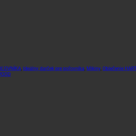
OĽOVNÍKA
,
Ideálny darček pre poľovníka
,
Mikiny
,
Oblečenie HAR
WOOD