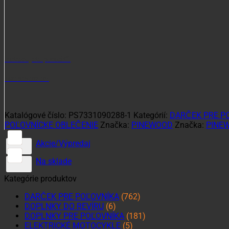
Potrebujete poradiť?
+421 915 102 107
Katalógové číslo:
PS7331090288-1
Kategórií:
DARČEK PRE P
POĽOVNÍCKE OBLEČENIE
Značka:
PINEWOOD
Značka:
PINE
Akcie/Výpredaj
Na sklade
Kategórie produktov
DARČEK PRE POĽOVNÍKA
(762)
DOPLNKY DO REVÍRU
(6)
DOPLNKY PRE POĽOVNÍKA
(181)
ELEKTRICKÉ MOTOCYKLE
(5)