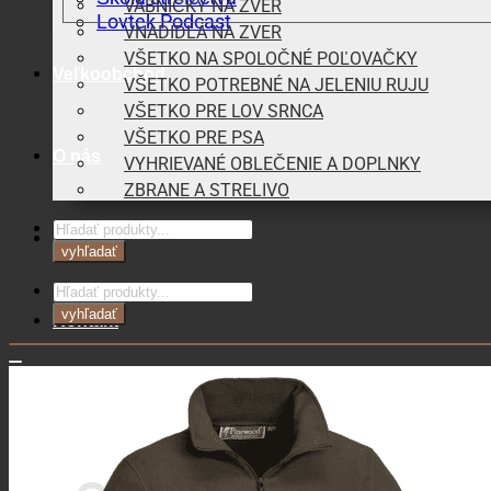
VÁBNIČKY NA ZVER
Lovtek Podcast
VNADIDLÁ NA ZVER
VŠETKO NA SPOLOČNÉ POĽOVAČKY
Veľkoobchod
VŠETKO POTREBNÉ NA JELENIU RUJU
VŠETKO PRE LOV SRNCA
VŠETKO PRE PSA
O nás
VYHRIEVANÉ OBLEČENIE A DOPLNKY
ZBRANE A STRELIVO
Products
Blog
search
vyhľadať
Products
search
vyhľadať
Kontakt
0,00
€
Košík