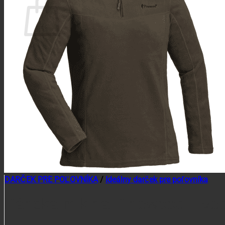
Žiadne produkty v košíku.
Vrátiť sa do obchodu
DARČEK PRE POĽOVNÍKA
/
Ideálny darček pre poľovníka
Pánska mikina Pinewood Tive