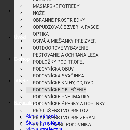
MÄSIARSKE POTREBY
NOŽE
OBRANNÉ PROSTRIEDKY
ODPUDZOVAČE ZVERI A PASCE
OPTIKA
Úvod
OSIVÁ A MIEŠANKY PRE ZVER
OUTDOOROVÉ VYBAVENIE
PESTOVANIE A OCHRANA LESA
E-shop
PODLOŽKY POD TROFEJ
POĽOVNÍCKA OBUV
POĽOVNÍCKA SVAČINKA
Akcie
POĽOVNÍCKE KNIHY, CD, DVD
POĽOVNÍCKE OBLEČENIE
POĽOVNÍCKE PNEUMATIKY
Naše aktivity
POĽOVNÍCKE ŠPERKY A DOPLNKY
PRÍSLUŠENSTVO PRE LOV
Škola vábenia
PRÍSLUŠENSTVO PRE ZBRAŇ
Škola kynológie
SVIETIDLÁ PRE POĽOVNÍKA
Škola strelectva