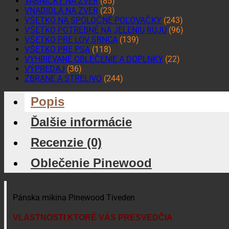
VÁBNIČKY NA ZVER
(85)
VNADIDLÁ NA ZVER
(23)
VŠETKO NA SPOLOČNÉ POĽOVAČKY
(243)
VŠETKO POTREBNÉ NA JELENIU RUJU
(96)
VŠETKO PRE LOV SRNCA
(139)
VŠETKO PRE PSA
(118)
VYHRIEVANÉ OBLEČENIE A DOPLNKY
(22)
VÝPREDAJ
(36)
ZBRANE A STRELIVO
(244)
Popis
Ďalšie informácie
Recenzie (0)
Oblečenie Pinewood
Pánska mikina Pinewood Tiveden
VLASTNOSTI KTORÉ VÁS PRESVEDČIA