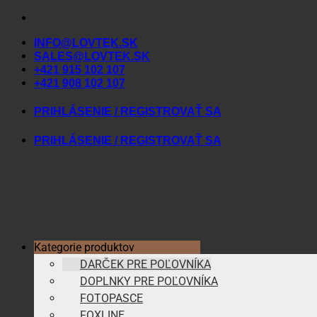
Skip
to
INFO@LOVTEK.SK
content
SALES@LOVTEK.SK
+421 915 102 107
+421 908 102 107
PRIHLÁSENIE / REGISTROVAŤ SA
PRIHLÁSENIE / REGISTROVAŤ SA
Kategorie produktov
DARČEK PRE POĽOVNÍKA
DOPLNKY PRE POĽOVNÍKA
FOTOPASCE
FOXLINE