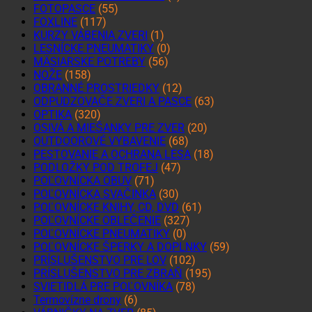
FOTOPASCE
(55)
FOXLINE
(117)
KURZY VÁBENIA ZVERI
(1)
LESNÍCKE PNEUMATIKY
(0)
MÄSIARSKE POTREBY
(56)
NOŽE
(158)
OBRANNÉ PROSTRIEDKY
(12)
ODPUDZOVAČE ZVERI A PASCE
(63)
OPTIKA
(320)
OSIVÁ A MIEŠANKY PRE ZVER
(20)
OUTDOOROVÉ VYBAVENIE
(68)
PESTOVANIE A OCHRANA LESA
(18)
PODLOŽKY POD TROFEJ
(47)
POĽOVNÍCKA OBUV
(71)
POĽOVNÍCKA SVAČINKA
(30)
POĽOVNÍCKE KNIHY, CD, DVD
(61)
POĽOVNÍCKE OBLEČENIE
(327)
POĽOVNÍCKE PNEUMATIKY
(0)
POĽOVNÍCKE ŠPERKY A DOPLNKY
(59)
PRÍSLUŠENSTVO PRE LOV
(102)
PRÍSLUŠENSTVO PRE ZBRAŇ
(195)
SVIETIDLÁ PRE POĽOVNÍKA
(78)
Termovízne drony
(6)