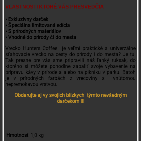
VLASTNOSTI KTORÉ VÁS PRESVEDČIA
• Exkluzívny darček
• Špeciálna limitovaná edícia
• S prírodných materiálov
• Vhodné do prírody či do mesta
Vrecko Hunters Coffee je veľmi praktické a univerzálne
sťahovacie vrecko na cesty do prírody i do mesta? Je tu!
Tak presne pre vás sme pripravili náš ľahký ruksak, do
ktorého si môžete pohodlne zabaliť svoje vybavenie na
prípravu kávy v prírode a alebo na pikniku v parku. Batoh
je v prírodných farbách z vrecoviny s vnútornou
nepremokavou vrstvou.
Obdarujte aj vy svojich blízkych týmto nevšedným
darčekom !!!
Hmotnosť
1,0 kg