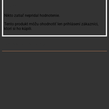
Recenzie
Nikto zatiaľ nepridal hodnotenie.
Tento produkt môžu ohodnotiť len prihlásení zákazníci,
ktorí si ho kúpili.
Súvisiace produkty