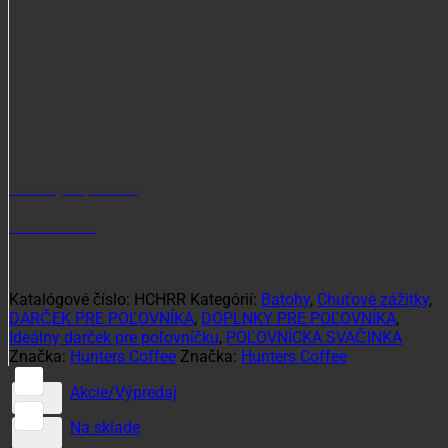
Potrebujete poradiť?
+421 915 102 107
Katalógové číslo:
HCHRR
Kategórií:
Batohy
,
Chuťové zážitky
,
DARČEK PRE POĽOVNÍKA
,
DOPLNKY PRE POĽOVNÍKA
,
Ideálny darček pre poľovníčku
,
POĽOVNÍCKA SVAČINKA
Značka:
Hunters Coffee
Značka:
Hunters Coffee
Akcie/Výpredaj
Na sklade