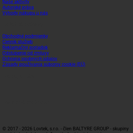
Naše aktivity
Autorské práva
Výhody nákupu u nás
Dôležité odkazy
Obchodné podmienky
Cenník služieb
Reklamačný poriadok
Odstúpenie od zmluvy
Ochrana osobných údajov
Zásady používania súborov cookie (EÚ)
Sledujte nás
Platobné možnosti
Visa
MasterCard
Maestro
Dinners
Discov
Club
© 2017 - 2026 Lovtek, s.r.o. - člen BALTYRE GROUP - skupiny