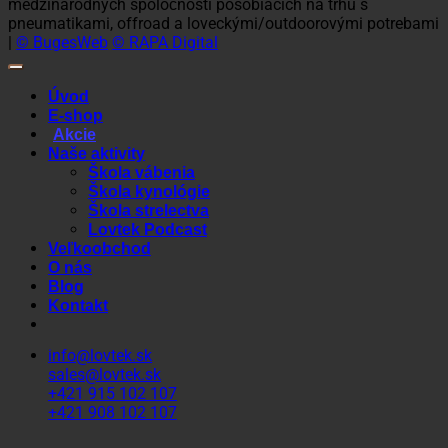
medzinárodných spoločností pôsobiacich na trhu s
pneumatikami, offroad a loveckými/outdoorovými potrebami
|
© BugesWeb
© RAPA Digital
Úvod
E-shop
Akcie
Naše aktivity
Škola vábenia
Škola kynológie
Škola strelectva
Lovtek Podcast
Veľkoobchod
O nás
Blog
Kontakt
info@lovtek.sk
sales@lovtek.sk
+421 915 102 107
+421 908 102 107