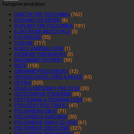
Kategórie produktov
DARČEK PRE POĽOVNÍKA
(762)
DOPLNKY DO REVÍRU
(6)
DOPLNKY PRE POĽOVNÍKA
(181)
ELEKTRICKÉ MOTOCYKLE
(5)
FOTOPASCE
(55)
FOXLINE
(117)
KURZY VÁBENIA ZVERI
(1)
LESNÍCKE PNEUMATIKY
(0)
MÄSIARSKE POTREBY
(56)
NOŽE
(158)
OBRANNÉ PROSTRIEDKY
(12)
ODPUDZOVAČE ZVERI A PASCE
(63)
OPTIKA
(320)
OSIVÁ A MIEŠANKY PRE ZVER
(20)
OUTDOOROVÉ VYBAVENIE
(68)
PESTOVANIE A OCHRANA LESA
(18)
PODLOŽKY POD TROFEJ
(47)
POĽOVNÍCKA OBUV
(71)
POĽOVNÍCKA SVAČINKA
(30)
POĽOVNÍCKE KNIHY, CD, DVD
(61)
POĽOVNÍCKE OBLEČENIE
(327)
POĽOVNÍCKE PNEUMATIKY
(0)