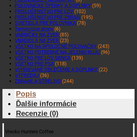
POĽOVNÍCKE ŠPERKY A DOPLNKY
(59)
PRÍSLUŠENSTVO PRE LOV
(102)
PRÍSLUŠENSTVO PRE ZBRAŇ
(195)
SVIETIDLÁ PRE POĽOVNÍKA
(78)
Termovízne drony
(6)
VÁBNIČKY NA ZVER
(85)
VNADIDLÁ NA ZVER
(23)
VŠETKO NA SPOLOČNÉ POĽOVAČKY
(243)
VŠETKO POTREBNÉ NA JELENIU RUJU
(96)
VŠETKO PRE LOV SRNCA
(139)
VŠETKO PRE PSA
(118)
VYHRIEVANÉ OBLEČENIE A DOPLNKY
(22)
VÝPREDAJ
(36)
ZBRANE A STRELIVO
(244)
Popis
Ďalšie informácie
Recenzie (0)
Vrecko Hunters Coffee