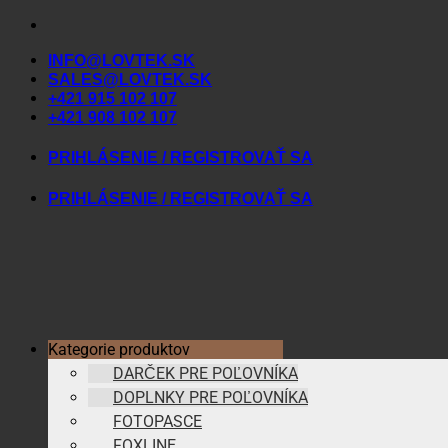
Skip
to
INFO@LOVTEK.SK
content
SALES@LOVTEK.SK
+421 915 102 107
+421 908 102 107
PRIHLÁSENIE / REGISTROVAŤ SA
PRIHLÁSENIE / REGISTROVAŤ SA
Kategorie produktov
DARČEK PRE POĽOVNÍKA
DOPLNKY PRE POĽOVNÍKA
FOTOPASCE
FOXLINE