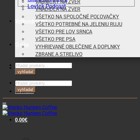
VÁBNIČKY NA ZVER
Lovtek Podcast
VNADIDLÁ NA ZVER
VŠETKO NA SPOLOČNÉ POĽOVAČKY
Veľkoobchod
VŠETKO POTREBNÉ NA JELENIU RUJU
VŠETKO PRE LOV SRNCA
VŠETKO PRE PSA
O nás
VYHRIEVANÉ OBLEČENIE A DOPLNKY
ZBRANE A STRELIVO
Products
Blog
search
vyhľadať
Products
search
vyhľadať
Kontakt
0,00
€
Košík