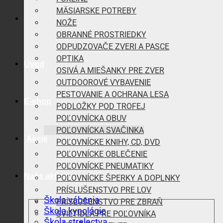
MÄSIARSKE POTREBY
NOŽE
OBRANNÉ PROSTRIEDKY
ODPUDZOVAČE ZVERI A PASCE
OPTIKA
Úvod
OSIVÁ A MIEŠANKY PRE ZVER
OUTDOOROVÉ VYBAVENIE
PESTOVANIE A OCHRANA LESA
E-shop
PODLOŽKY POD TROFEJ
POĽOVNÍCKA OBUV
POĽOVNÍCKA SVAČINKA
Akcie
POĽOVNÍCKE KNIHY, CD, DVD
POĽOVNÍCKE OBLEČENIE
POĽOVNÍCKE PNEUMATIKY
Naše aktivity
POĽOVNÍCKE ŠPERKY A DOPLNKY
PRÍSLUŠENSTVO PRE LOV
Škola vábenia
PRÍSLUŠENSTVO PRE ZBRAŇ
Škola kynológie
SVIETIDLÁ PRE POĽOVNÍKA
Škola strelectva