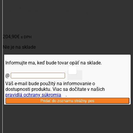
Puškohľad Konus Plus 6-
24×50 IR
204,90
€
s DPH
Nie je na sklade
Informujte ma, keď bude tovar opäť na sklade.
@
Váš e-mail bude použitý na informovanie o
dostupnosti produktu. Viac sa dočítate v našich
pravidlá ochrany súkromia
.