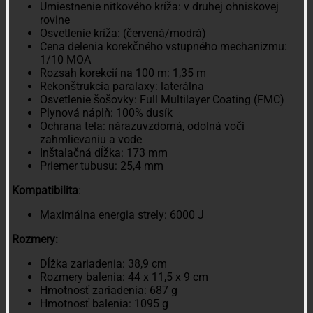
Umiestnenie nitkového kríža: v druhej ohniskovej
rovine
Osvetlenie kríža: (červená/modrá)
Cena delenia korekčného vstupného mechanizmu:
1/10 MOA
Rozsah korekcií na 100 m: 1,35 m
Rekonštrukcia paralaxy: laterálna
Osvetlenie šošovky: Full Multilayer Coating (FMC)
Plynová náplň: 100% dusík
Ochrana tela: nárazuvzdorná, odolná voči
zahmlievaniu a vode
Inštalačná dĺžka: 173 mm
Priemer tubusu: 25,4 mm
Kompatibilita
:
Maximálna energia strely: 6000 J
Rozmery:
Dĺžka zariadenia: 38,9 cm
Rozmery balenia: 44 x 11,5 x 9 cm
Hmotnosť zariadenia: 687 g
Hmotnosť balenia: 1095 g