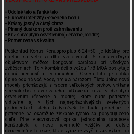
VLASTNOSTI KTORÉ VÁS PRESVEDČIA
• Odolné telo a ľahké telo
• 6 úrovní intenzity červeného bodu
• Krásny jasný a čistý obraz
• Plnený dusíkom proti zahmlievaniu
• Kríž s dvojitým osvetlením( červené ,modré)
• Pomer cena vs kvalita
Puškohľad Konus Konuspro-plus 6-24×50 je ideálny pre
streľbu na veľké a dlhé vzdialenosti. S nastaviteľným
objektívom môžete korigovať paralaxu pri všetkých
zväčšeniach. To v kombinácii s vežou 1/8 MOA poskytuje
dobrú presnosť a jednoduchosť. Okrem toho je optika
úplne odolná voči vode, hmle a nárazom. Tieto úplne nové
modely prichádzajú s radom veľkolepých prvkov, vrátane
špeciálneho gravírovaného nitkového kríža s dvojitým
osvetlením (červené a modré), ktoré bude perfektne
viditeľné aj v tých najnepriaznivejších svetelných
podmienkach alebo kedykoľvek to bude potrebné. je
potrebné na okamžité získanie rýchlo sa pohybujúceho
cieľa. Plne viacvrstvová optika, jednodielna tubusová
konštrukcia a novo navrhnuté vežičky sú ďalšie
neoceniteľné funkcie, ktoré výrazne zvýšia váš výkon na