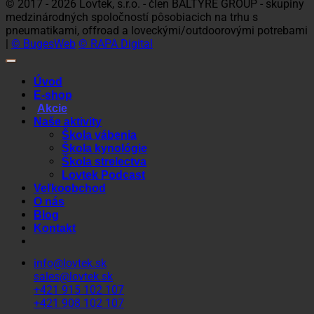
© 2017 - 2026 Lovtek, s.r.o. - člen BALTYRE GROUP - skupiny
medzinárodných spoločností pôsobiacich na trhu s
pneumatikami, offroad a loveckými/outdoorovými potrebami
|
© BugesWeb
© RAPA Digital
Úvod
E-shop
Akcie
Naše aktivity
Škola vábenia
Škola kynológie
Škola strelectva
Lovtek Podcast
Veľkoobchod
O nás
Blog
Kontakt
info@lovtek.sk
sales@lovtek.sk
+421 915 102 107
+421 908 102 107