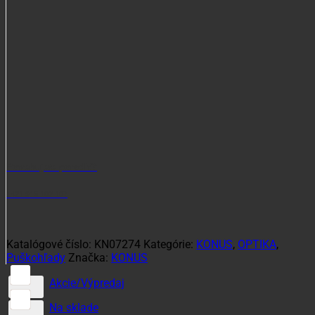
Potrebujete poradiť?
+421 915 102 107
Katalógové číslo:
KN07274
Kategórie:
KONUS
,
OPTIKA
,
Puškohľady
Značka:
KONUS
Akcie/Výpredaj
Na sklade