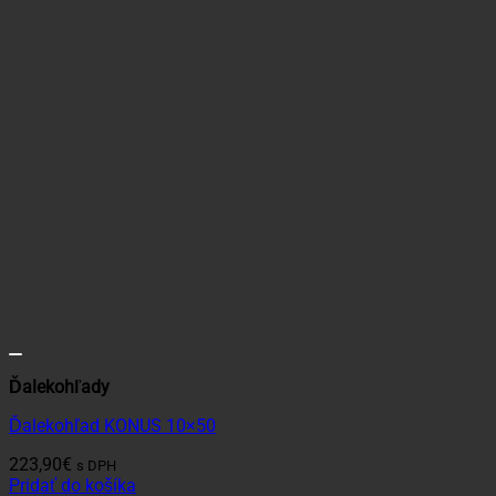
Ďalekohľady
Ďalekohľad KONUS 10×50
223,90
€
s DPH
Pridať do košíka