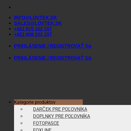
Skip
to
INFO@LOVTEK.SK
content
SALES@LOVTEK.SK
+421 915 102 107
+421 908 102 107
PRIHLÁSENIE / REGISTROVAŤ SA
PRIHLÁSENIE / REGISTROVAŤ SA
Kategorie produktov
DARČEK PRE POĽOVNÍKA
DOPLNKY PRE POĽOVNÍKA
FOTOPASCE
FOXLINE