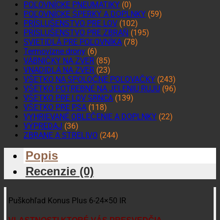
POĽOVNÍCKE PNEUMATIKY
(0)
POĽOVNÍCKE ŠPERKY A DOPLNKY
(59)
PRÍSLUŠENSTVO PRE LOV
(102)
PRÍSLUŠENSTVO PRE ZBRAŇ
(195)
SVIETIDLÁ PRE POĽOVNÍKA
(78)
Termovízne drony
(6)
VÁBNIČKY NA ZVER
(85)
VNADIDLÁ NA ZVER
(23)
VŠETKO NA SPOLOČNÉ POĽOVAČKY
(243)
VŠETKO POTREBNÉ NA JELENIU RUJU
(96)
VŠETKO PRE LOV SRNCA
(139)
VŠETKO PRE PSA
(118)
VYHRIEVANÉ OBLEČENIE A DOPLNKY
(22)
VÝPREDAJ
(36)
ZBRANE A STRELIVO
(244)
Popis
Recenzie (0)
Puškohľad Konus Plus 6-24×50 IR