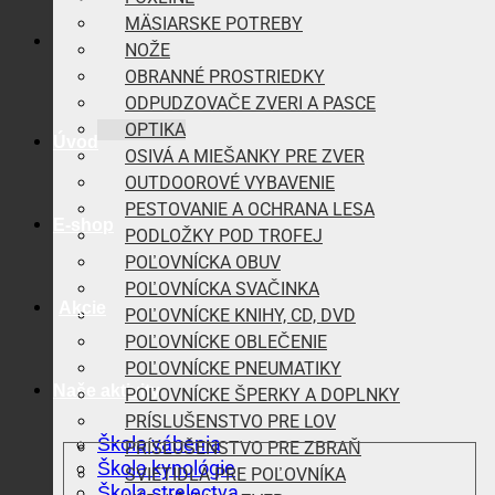
MÄSIARSKE POTREBY
NOŽE
OBRANNÉ PROSTRIEDKY
ODPUDZOVAČE ZVERI A PASCE
OPTIKA
Úvod
OSIVÁ A MIEŠANKY PRE ZVER
OUTDOOROVÉ VYBAVENIE
PESTOVANIE A OCHRANA LESA
E-shop
PODLOŽKY POD TROFEJ
POĽOVNÍCKA OBUV
POĽOVNÍCKA SVAČINKA
Akcie
POĽOVNÍCKE KNIHY, CD, DVD
POĽOVNÍCKE OBLEČENIE
POĽOVNÍCKE PNEUMATIKY
Naše aktivity
POĽOVNÍCKE ŠPERKY A DOPLNKY
PRÍSLUŠENSTVO PRE LOV
Škola vábenia
PRÍSLUŠENSTVO PRE ZBRAŇ
Škola kynológie
SVIETIDLÁ PRE POĽOVNÍKA
Škola strelectva