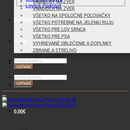
VÁBNIČKY NA ZVER
Lovtek Podcast
VNADIDLÁ NA ZVER
VŠETKO NA SPOLOČNÉ POĽOVAČKY
Veľkoobchod
VŠETKO POTREBNÉ NA JELENIU RUJU
VŠETKO PRE LOV SRNCA
VŠETKO PRE PSA
O nás
VYHRIEVANÉ OBLEČENIE A DOPLNKY
ZBRANE A STRELIVO
Products
Blog
search
vyhľadať
Products
search
vyhľadať
Kontakt
0,00
€
Košík