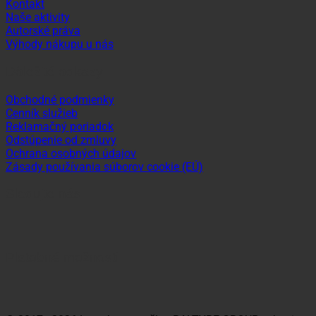
Kontakt
Naše aktivity
Autorské práva
Výhody nákupu u nás
Dôležité odkazy
Obchodné podmienky
Cenník služieb
Reklamačný poriadok
Odstúpenie od zmluvy
Ochrana osobných údajov
Zásady používania súborov cookie (EÚ)
Sledujte nás
Platobné možnosti
Visa
MasterCard
Maestro
Dinners
Discov
Club