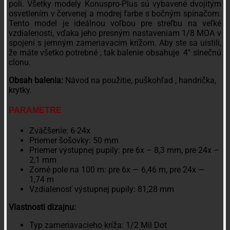
poli. Všetky modely Konuspro-Plus sú vybavené dvojitým
osvetlením v červenej a modrej farbe s bočným spínačom.
Tento model je ideálnou voľbou pre streľbu na veľké
vzdialenosti, vďaka jeho presným nastaveniam 1/8 MOA v
spojení s jemným zameriavacím krížom. Aby ste sa uistili,
že máte všetko potrebné , tak balenie obsahuje 4″ slnečnú
clonu.
Obsah balenia:
Návod na použitie, puškohľad , handrička,
krytky.
PARAMETRE
Zväčšenie: 6-24x
Priemer šošovky: 50 mm
Priemer výstupnej pupily: pre 6x – 8,3 mm, pre 24x –
2,1 mm
Zorné pole na 100 m: pre 6x — 6,46 m, pre 24x —
1,74 m
Vzdialenosť výstupnej pupily: 81,28 mm
Vlastnosti dizajnu:
Typ zameriavacieho kríža: 1/2 Mil Dot