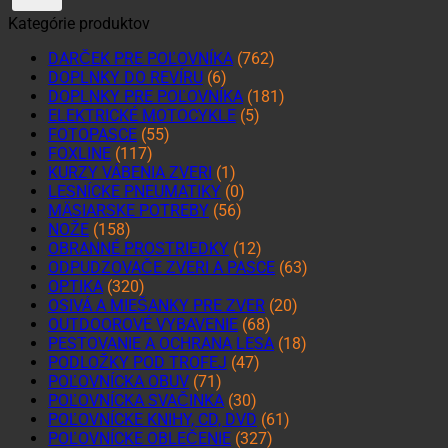
Kategórie produktov
DARČEK PRE POĽOVNÍKA
(762)
DOPLNKY DO REVÍRU
(6)
DOPLNKY PRE POĽOVNÍKA
(181)
ELEKTRICKÉ MOTOCYKLE
(5)
FOTOPASCE
(55)
FOXLINE
(117)
KURZY VÁBENIA ZVERI
(1)
LESNÍCKE PNEUMATIKY
(0)
MÄSIARSKE POTREBY
(56)
NOŽE
(158)
OBRANNÉ PROSTRIEDKY
(12)
ODPUDZOVAČE ZVERI A PASCE
(63)
OPTIKA
(320)
OSIVÁ A MIEŠANKY PRE ZVER
(20)
OUTDOOROVÉ VYBAVENIE
(68)
PESTOVANIE A OCHRANA LESA
(18)
PODLOŽKY POD TROFEJ
(47)
POĽOVNÍCKA OBUV
(71)
POĽOVNÍCKA SVAČINKA
(30)
POĽOVNÍCKE KNIHY, CD, DVD
(61)
POĽOVNÍCKE OBLEČENIE
(327)