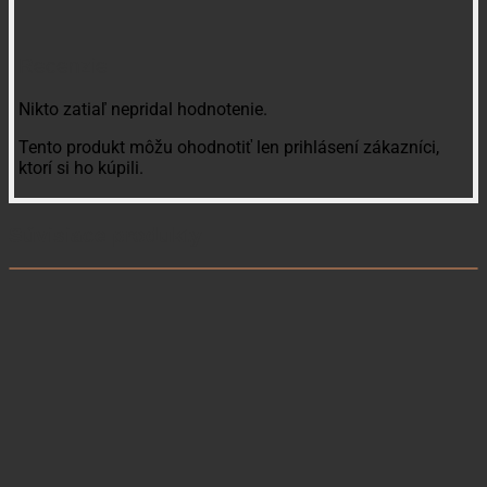
Recenzie
Nikto zatiaľ nepridal hodnotenie.
Tento produkt môžu ohodnotiť len prihlásení zákazníci,
ktorí si ho kúpili.
Súvisiace produkty