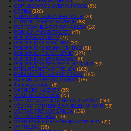
Popis
Recenzie (0)
Ďalekohľad KONUS 10×50
VLASTNOSTI KTORÉ VÁS P
RESVEDČIA
Super kvalita
Viacvrstvové šošovky BAK4
Vyššia rada ďalekohľadov
Vode odolné voči vode a prachu
Plnený dusíkom proti zahmlievaniu
Priepustnosť svetla až 98%.
Silver Mirror Coating – povrchová úprava
Ďalekohľad KONUS 10×50 je najnovším prírastkom do
rodiny ďalekohľadov Konus. Špeciálne upravený povrch
šošoviek tvorí Silver Mirror Coating povrchová úprava, čím
dosahuje priepustnosť svetla až 96 %. Má tak brilantý a
čistý obraz aj po zotmení. Špeciálne BaK-4 hranoly
ponúkajú obraz v najlepšej optickej kvalite. Pogumované
telo bolo navrhnuté tak, aby umožnilo pevné a pohodlné