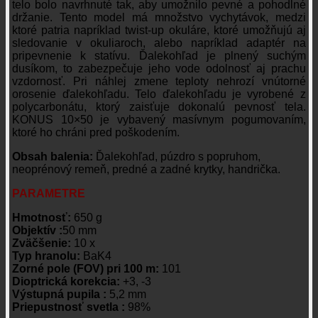
Recenzie
Nikto zatiaľ nepridal hodnotenie.
Tento produkt môžu ohodnotiť len prihlásení zákazníci,
ktorí si ho kúpili.
Súvisiace produkty