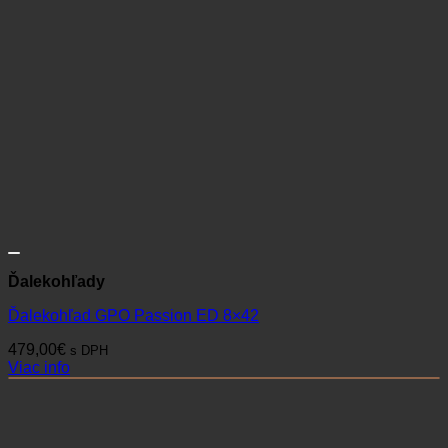
Ďalekohľady
Spektív Vector Forester 20-60×60
149,90
€
s DPH
Viac info
PRIHLÁSTE SA DO
NEWSLETTERU
Naši partneri