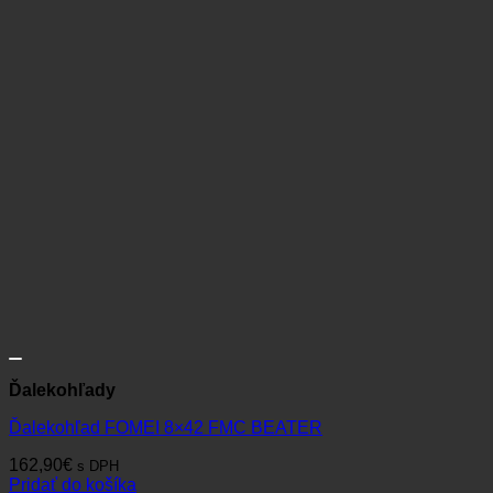
Ďalekohľady
Ďalekohľad GPO Passion ED 10×32
459,00
€
s DPH
Viac info