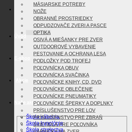
NOŽE
E-shop
OBRANNÉ PROSTRIEDKY
ODPUDZOVAČE ZVERI A PASCE
OPTIKA
OSIVÁ A MIEŠANKY PRE ZVER
Akcie
OUTDOOROVÉ VYBAVENIE
PESTOVANIE A OCHRANA LESA
PODLOŽKY POD TROFEJ
POĽOVNÍCKA OBUV
Naše aktivity
POĽOVNÍCKA SVAČINKA
POĽOVNÍCKE KNIHY, CD, DVD
Škola vábenia
POĽOVNÍCKE OBLEČENIE
POĽOVNÍCKE PNEUMATIKY
Škola kynológie
POĽOVNÍCKE ŠPERKY A DOPLNKY
Škola strelectva
PRÍSLUŠENSTVO PRE LOV
Lovtek Podcast
PRÍSLUŠENSTVO PRE ZBRAŇ
SVIETIDLÁ PRE POĽOVNÍKA
VÁBNIČKY NA ZVER
Veľkoobchod
VNADIDLÁ NA ZVER
VŠETKO NA SPOLOČNÉ POĽOVAČKY
VŠETKO POTREBNÉ NA JELENIU RUJU
VŠETKO PRE LOV SRNCA
O nás
VŠETKO PRE PSA
VYHRIEVANÉ OBLEČENIE A DOPLNKY
ZBRANE A STRELIVO