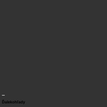
Ďalekohľady
Ďalekohľad GPO Passion ED 8×42
479,00
€
s DPH
Viac info