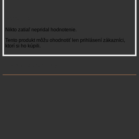
Ďalekohľady
Ďalekohľad GPO Passion ED 10×32, green
459,00
€
s DPH
Pridať do košíka