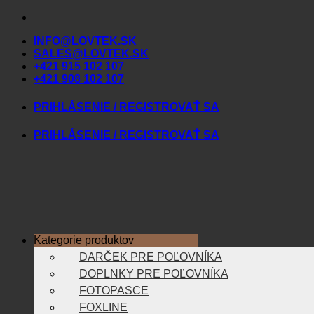
Skip
to
INFO@LOVTEK.SK
content
SALES@LOVTEK.SK
+421 915 102 107
+421 908 102 107
PRIHLÁSENIE / REGISTROVAŤ SA
PRIHLÁSENIE / REGISTROVAŤ SA
Kategorie produktov
DARČEK PRE POĽOVNÍKA
DOPLNKY PRE POĽOVNÍKA
Úvod
FOTOPASCE
FOXLINE
MÄSIARSKE POTREBY