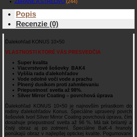
držanie. Tento model má množstvo vychytávok, medzi
ktoré patria napríklad twist-up okuláre, ktoré umožňujú aj
sledovanie v okuliaroch, alebo napríklad adaptér na
pripevnenie k statívu. Ďalekohľad je plnený suchým
dusíkom, to zabezpečuje jeho vode odolnosť aj prachu
vzdornosť. Pri náhlej zmene teploty nehrozí vnútorné
orosenie ďalekohľadu. Telo ďalekohľadu je vyrobené z
polycarbonátu, ktorý zaisťuje dokonalú pevnosť tela.
KONUS 10×50 je vybavený masívnym pogumovaním,
ktoré ho chráni pred poškodením.
Obsah balenia:
Ďalekohľad, púzdro s popruhom,
neoprénový remeň, predné a zadné krytky, handrička.
PARAMETRE
Hmotnosť:
650 g
Objektív :
50 mm
Zväčšenie:
10 x
Typ hranolu:
BaK4
Zorné pole (FOV) pri 100 m:
101
Dioptrická korekcia:
+3, -3
Výstupná pupila :
5,2 mm
Priepustnosť svetla :
98%