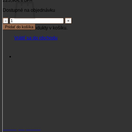
+421 915 102 107
Katalógové číslo:
KN02346
Kategórie:
Ďalekohľady
,
KONUS
,
OPTIKA
,
VŠETKO POTREBNÉ NA JELENIU
RUJU
Značka:
KONUS
Akcie/Výpredaj
Na sklade
Kategórie produktov
DARČEK PRE POĽOVNÍKA
(762)
DOPLNKY DO REVÍRU
(6)
DOPLNKY PRE POĽOVNÍKA
(181)
ELEKTRICKÉ MOTOCYKLE
(5)
FOTOPASCE
(55)
FOXLINE
(117)
KURZY VÁBENIA ZVERI
(1)
LESNÍCKE PNEUMATIKY
(0)
MÄSIARSKE POTREBY
(56)
NOŽE
(158)
OBRANNÉ PROSTRIEDKY
(12)