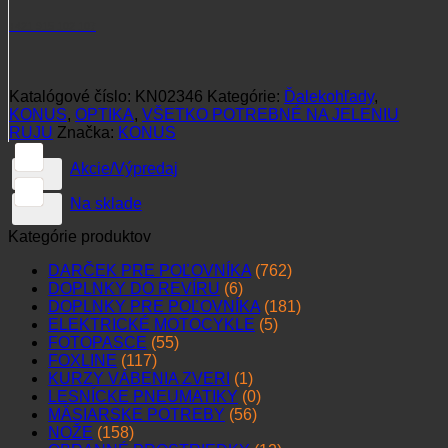
ODPUDZOVAČE ZVERI A PASCE
(63)
OPTIKA
(320)
OSIVÁ A MIEŠANKY PRE ZVER
(20)
OUTDOOROVÉ VYBAVENIE
(68)
PESTOVANIE A OCHRANA LESA
(18)
PODLOŽKY POD TROFEJ
(47)
POĽOVNÍCKA OBUV
(71)
POĽOVNÍCKA SVAČINKA
(30)
POĽOVNÍCKE KNIHY, CD, DVD
(61)
POĽOVNÍCKE OBLEČENIE
(327)
POĽOVNÍCKE PNEUMATIKY
(0)
POĽOVNÍCKE ŠPERKY A DOPLNKY
(59)
PRÍSLUŠENSTVO PRE LOV
(102)
PRÍSLUŠENSTVO PRE ZBRAŇ
(195)
SVIETIDLÁ PRE POĽOVNÍKA
(78)
Termovízne drony
(6)
VÁBNIČKY NA ZVER
(85)
VNADIDLÁ NA ZVER
(23)
VŠETKO NA SPOLOČNÉ POĽOVAČKY
(243)
VŠETKO POTREBNÉ NA JELENIU RUJU
(96)
VŠETKO PRE LOV SRNCA
(139)
VŠETKO PRE PSA
(118)
VYHRIEVANÉ OBLEČENIE A DOPLNKY
(22)
VÝPREDAJ
(36)
ZBRANE A STRELIVO
(244)