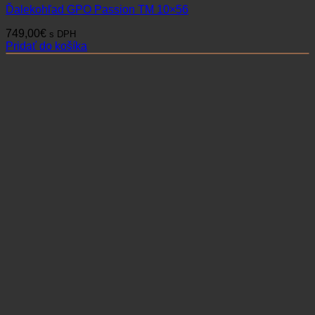
Ďalekohľady
Ďalekohľad FOMEI 10×50 LEADER WR
294,90
€
s DPH
Pridať do košíka