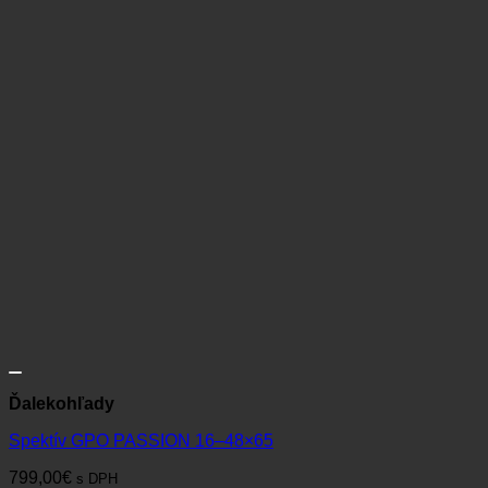
Ďalekohľady
Spektív GPO PASSION 16–48×65
799,00
€
s DPH