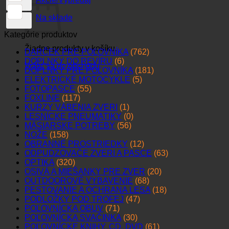
Na sklade
Kategórie produktov
Žiadne produkty v košíku.
DARČEK PRE POĽOVNÍKA
(762)
DOPLNKY DO REVÍRU
(6)
Vrátiť sa do obchodu
DOPLNKY PRE POĽOVNÍKA
(181)
ELEKTRICKÉ MOTOCYKLE
(5)
FOTOPASCE
(55)
FOXLINE
(117)
KURZY VÁBENIA ZVERI
(1)
LESNÍCKE PNEUMATIKY
(0)
MÄSIARSKE POTREBY
(56)
NOŽE
(158)
OBRANNÉ PROSTRIEDKY
(12)
ODPUDZOVAČE ZVERI A PASCE
(63)
OPTIKA
(320)
OSIVÁ A MIEŠANKY PRE ZVER
(20)
OUTDOOROVÉ VYBAVENIE
(68)
PESTOVANIE A OCHRANA LESA
(18)
PODLOŽKY POD TROFEJ
(47)
POĽOVNÍCKA OBUV
(71)
POĽOVNÍCKA SVAČINKA
(30)
POĽOVNÍCKE KNIHY, CD, DVD
(61)