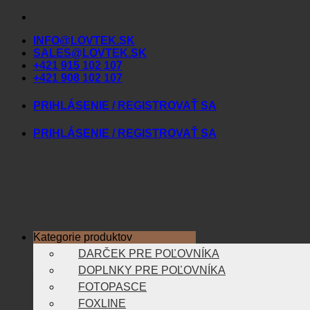
Skip
to
INFO@LOVTEK.SK
content
SALES@LOVTEK.SK
+421 915 102 107
+421 908 102 107
PRIHLÁSENIE / REGISTROVAŤ SA
PRIHLÁSENIE / REGISTROVAŤ SA
Kategorie produktov
DARČEK PRE POĽOVNÍKA
DOPLNKY PRE POĽOVNÍKA
FOTOPASCE
FOXLINE