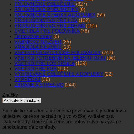
POĽOVNÍCKE OBLEČENIE
(327)
POĽOVNÍCKE PNEUMATIKY
(0)
POĽOVNÍCKE ŠPERKY A DOPLNKY
(59)
PRÍSLUŠENSTVO PRE LOV
(102)
PRÍSLUŠENSTVO PRE ZBRAŇ
(195)
SVIETIDLÁ PRE POĽOVNÍKA
(78)
Termovízne drony
(6)
VÁBNIČKY NA ZVER
(85)
VNADIDLÁ NA ZVER
(23)
VŠETKO NA SPOLOČNÉ POĽOVAČKY
(243)
VŠETKO POTREBNÉ NA JELENIU RUJU
(96)
VŠETKO PRE LOV SRNCA
(139)
VŠETKO PRE PSA
(118)
VYHRIEVANÉ OBLEČENIE A DOPLNKY
(22)
VÝPREDAJ
(36)
ZBRANE A STRELIVO
(244)
Značky
Sú optické zariadenia určené na pozorovanie predmetov a
objektov, ktoré sa nachádzajú vo väčšej vzdialenosti.
Ďalekohľady, ktoré sú určené pre poľovníctvo nazývame
binokulárne ďalekohľady.