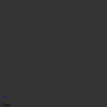
GPO
Days