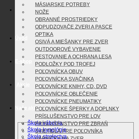
MÄSIARSKE POTREBY
NOŽE
OBRANNÉ PROSTRIEDKY
ODPUDZOVAČE ZVERI A PASCE
OPTIKA
Úvod
OSIVÁ A MIEŠANKY PRE ZVER
OUTDOOROVÉ VYBAVENIE
PESTOVANIE A OCHRANA LESA
E-shop
PODLOŽKY POD TROFEJ
POĽOVNÍCKA OBUV
POĽOVNÍCKA SVAČINKA
Akcie
POĽOVNÍCKE KNIHY, CD, DVD
POĽOVNÍCKE OBLEČENIE
POĽOVNÍCKE PNEUMATIKY
Naše aktivity
POĽOVNÍCKE ŠPERKY A DOPLNKY
PRÍSLUŠENSTVO PRE LOV
Škola vábenia
PRÍSLUŠENSTVO PRE ZBRAŇ
Škola kynológie
SVIETIDLÁ PRE POĽOVNÍKA
Škola strelectva
VÁBNIČKY NA ZVER