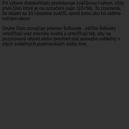
Pri výbere ďalekohľadu predstavuje zväčšovací výkon, vždy
prvé číslo ktoré je na označení napr. (10×56). To znamená,
že objekt sa 10 násobne zväčší, oproti tomu ako ho vidíme
voľným okom.
Druhé číslo označuje priemer šošoviek , väčšie šošovky
umožňujú viac prieniku svetla a umožňujú tak, aby sa
pozorovaný objekt alebo predmet stal jasnejšie viditeľný v
zlých svetelných podmienkach alebo tme.
Ďalekohľady