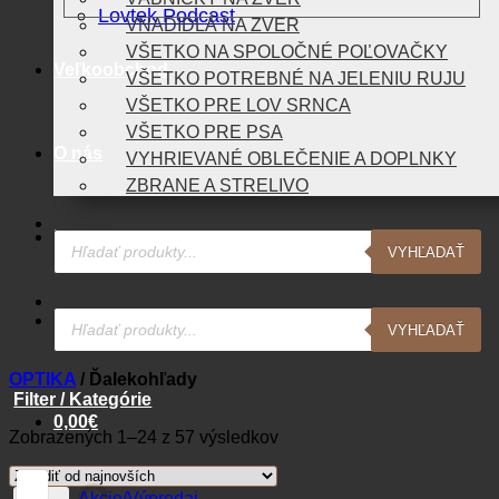
Lovtek Podcast
VNADIDLÁ NA ZVER
VŠETKO NA SPOLOČNÉ POĽOVAČKY
Veľkoobchod
VŠETKO POTREBNÉ NA JELENIU RUJU
VŠETKO PRE LOV SRNCA
VŠETKO PRE PSA
O nás
VYHRIEVANÉ OBLEČENIE A DOPLNKY
ZBRANE A STRELIVO
Products
Blog
VYHĽADAŤ
search
Products
Kontakt
VYHĽADAŤ
search
OPTIKA
/
Ďalekohľady
Filter / Kategórie
0,00
€
Zoradené
Zobrazených 1–24 z 57 výsledkov
podľa
Košík
najnovších
Akcie/Výpredaj