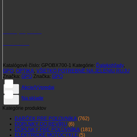
Potrebujete poradiť?
+421 915 102 107
Katalógové číslo:
GPOBX700-1
Kategórie:
Ďalekohľady
,
GPO
,
OPTIKA
,
VŠETKO POTREBNÉ NA JELENIU RUJU
Značka:
GPO
Značka:
GPO
Akcie/Výpredaj
Na sklade
Kategórie produktov
DARČEK PRE POĽOVNÍKA
(762)
DOPLNKY DO REVÍRU
(6)
DOPLNKY PRE POĽOVNÍKA
(181)
ELEKTRICKÉ MOTOCYKLE
(5)