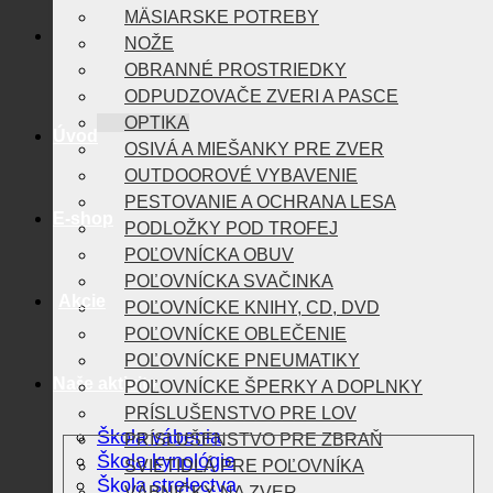
MÄSIARSKE POTREBY
NOŽE
OBRANNÉ PROSTRIEDKY
ODPUDZOVAČE ZVERI A PASCE
OPTIKA
Úvod
OSIVÁ A MIEŠANKY PRE ZVER
OUTDOOROVÉ VYBAVENIE
PESTOVANIE A OCHRANA LESA
E-shop
PODLOŽKY POD TROFEJ
POĽOVNÍCKA OBUV
POĽOVNÍCKA SVAČINKA
Akcie
POĽOVNÍCKE KNIHY, CD, DVD
POĽOVNÍCKE OBLEČENIE
POĽOVNÍCKE PNEUMATIKY
Naše aktivity
POĽOVNÍCKE ŠPERKY A DOPLNKY
PRÍSLUŠENSTVO PRE LOV
Škola vábenia
PRÍSLUŠENSTVO PRE ZBRAŇ
Škola kynológie
SVIETIDLÁ PRE POĽOVNÍKA
Škola strelectva
VÁBNIČKY NA ZVER