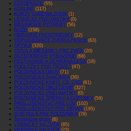
FOTOPASCE
(55)
FOXLINE
(117)
KURZY VÁBENIA ZVERI
(1)
LESNÍCKE PNEUMATIKY
(0)
MÄSIARSKE POTREBY
(56)
NOŽE
(158)
OBRANNÉ PROSTRIEDKY
(12)
ODPUDZOVAČE ZVERI A PASCE
(63)
OPTIKA
(320)
OSIVÁ A MIEŠANKY PRE ZVER
(20)
OUTDOOROVÉ VYBAVENIE
(68)
PESTOVANIE A OCHRANA LESA
(18)
PODLOŽKY POD TROFEJ
(47)
POĽOVNÍCKA OBUV
(71)
POĽOVNÍCKA SVAČINKA
(30)
POĽOVNÍCKE KNIHY, CD, DVD
(61)
POĽOVNÍCKE OBLEČENIE
(327)
POĽOVNÍCKE PNEUMATIKY
(0)
POĽOVNÍCKE ŠPERKY A DOPLNKY
(59)
PRÍSLUŠENSTVO PRE LOV
(102)
PRÍSLUŠENSTVO PRE ZBRAŇ
(195)
SVIETIDLÁ PRE POĽOVNÍKA
(78)
Termovízne drony
(6)
VÁBNIČKY NA ZVER
(85)
VNADIDLÁ NA ZVER
(23)