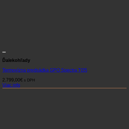
Ďalekohľady
Termovízna predsádka GPO Spectra TI35
2.799,00
€
s DPH
Viac info