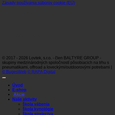
Zásady používania súborov cookie (EÚ)
Sledujte nás
Platobné možnosti
Visa
MasterCard
Maestro
Dinners
Discov
Club
© 2017 - 2026 Lovtek, s.r.o. - člen BALTYRE GROUP -
skupiny medzinárodných spoločností pôsobiacich na trhu s
pneumatikami, offroad a loveckými/outdoorovými potrebami |
© BugesWeb
© RAPA Digital
Úvod
E-shop
Akcie
Naše aktivity
Škola vábenia
Škola kynológie
Škola strelectva