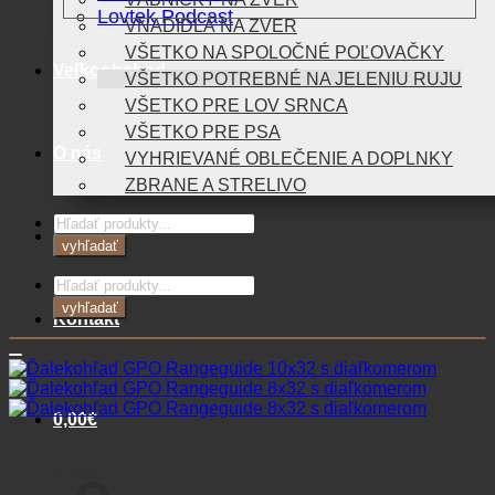
Lovtek Podcast
VNADIDLÁ NA ZVER
VŠETKO NA SPOLOČNÉ POĽOVAČKY
Veľkoobchod
VŠETKO POTREBNÉ NA JELENIU RUJU
VŠETKO PRE LOV SRNCA
VŠETKO PRE PSA
O nás
VYHRIEVANÉ OBLEČENIE A DOPLNKY
ZBRANE A STRELIVO
Products
Blog
search
vyhľadať
Products
search
vyhľadať
Kontakt
0,00
€
Košík