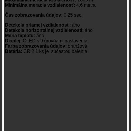
Minimálna meracia vzdialenosť:
4,6 metra
Čas zobrazovania údajov:
0,25 sec.
Detekcia priamej vzdialenosť:
áno
Detekcia horizontálnej vzdialenosti:
áno
Meria teplotu:
áno
Displej:
OLED s 9 úrovňami nastavenia
Farba zobrazovania údajov:
oranžová
Batéria:
CR 2 1 ks je súčasťou balenia