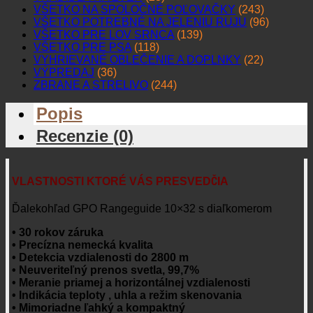
VŠETKO NA SPOLOČNÉ POĽOVAČKY
(243)
VŠETKO POTREBNÉ NA JELENIU RUJU
(96)
VŠETKO PRE LOV SRNCA
(139)
VŠETKO PRE PSA
(118)
VYHRIEVANÉ OBLEČENIE A DOPLNKY
(22)
VÝPREDAJ
(36)
ZBRANE A STRELIVO
(244)
Popis
Recenzie (0)
VLASTNOSTI KTORÉ VÁS PRESVEDČIA
Ďalekohľad GPO Rangeguide 10×32 s diaľkomerom
• 30 rokov záruka
• Precízna nemecká kvalita
• Detekcia vzdialenosti do 2800 m
• Neuveriteľný prenos svetla, 99,7%
• Meranie priamej a horizontálnej vzdialenosti
• Indikácia teploty , uhla a režim skenovania
• Mimoriadne ľahký a kompaktný