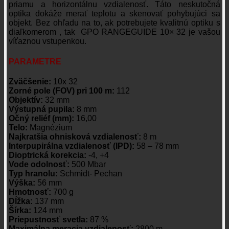
priamu a horizontálnu vzdialenosť. Táto neskutočná
optika dokáže merať teplotu a skenovať pohybujúci sa
objekt. Bez ohľadu na to, ak potrebujete kvalitnú optiku s
diaľkomerom , tak GPO RANGEGUIDE 10× 32 je vašou
víťaznou vstupenkou.
PARAMETRE
Zväčšenie:
10x 32
Zorné pole (FOV) pri 100 m:
112
Objektív:
32 mm
Výstupná pupila:
8 mm
Očný reliéf (mm):
16,00
Telo:
Magnézium
Najkratšia ohnisková vzdialenosť:
8 m
Interpupirálna vzdialenosť (IPD):
58 – 78 mm
Dioptrická korekcia:
-4, +4
Vode odolnosť:
500 Mbar
Typ hranolu:
Schmidt- Pechan
Výška:
56 mm
Hmotnosť:
700 g
Dĺžka:
137 mm
Šírka:
124 mm
Priepustnosť svetla:
87 %
Maximálna meracia vzdialenosť:
2800 m