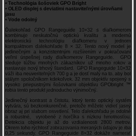
• Technológia šošoviek GPO Bright
• OLED displej s deviatimi nastaviteľnými úrovňami
jasu
• Vode odolný
Ďalekohľad GPO Rangeguide 10×32 s diaľkomerom
kombinuje neskutočnú optickú kvalitu a modernú
elektronickú technológiu diaľkomeru v jednom
kompaktnom ďalekohľade 8 × 32. Tento nový model je
jedinečným a konzistentným rozšírením v pokračovaní
veľmi úspešnej rady diaľkomerov Rangeguide. GPO
sleduje túžbu mnohých zákazníkov už mnoho rokov a
nastavuje nový trhový štandard. GPO Rangeguide 10×32
váži iba neuveriteľných 700 g a je dosť malý na to, aby bol
stálym spoločníkom kdekoľvek. 32 mm objektív spojený s
vysoko priepustnými šošovkami objektívu GPObright ™
robia tento produkt jednoducho výnimočný.
Jedinečný kontrast a čistotu, ktorý tento optický systém
vytvára, sú bezkonkurenčné, pretože môžete vidieť jasný
obraz aj pri slabom osvetlení. Telo ďalekohľadu je odolné
a robustné, vyrobené z horčíka s nízkou hmotnosťou.
Detekcia objektu je až do vzdialenosti 2800 metrov.
Okrem toho rýchlosť zobrazovania meraných údajov je iba
0,25 sekundy. GPO Rangeguide 8×32 dokáže namerať