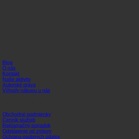
Informácie
Blog
O nás
Kontakt
Naše aktivity
Autorské práva
Výhody nákupu u nás
Dôležité odkazy
Obchodné podmienky
Cenník služieb
Reklamačný poriadok
Odstúpenie od zmluvy
Ochrana osobných údajov