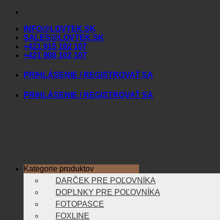
Skip
to
INFO@LOVTEK.SK
content
SALES@LOVTEK.SK
+421 915 102 107
+421 908 102 107
PRIHLÁSENIE / REGISTROVAŤ SA
PRIHLÁSENIE / REGISTROVAŤ SA
Kategorie produktov
DARČEK PRE POĽOVNÍKA
DOPLNKY PRE POĽOVNÍKA
FOTOPASCE
FOXLINE