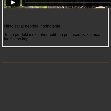
Recenzie
Nikto zatiaľ nepridal hodnotenie.
Tento produkt môžu ohodnotiť len prihlásení zákazníci,
ktorí si ho kúpili.
Súvisiace produkty