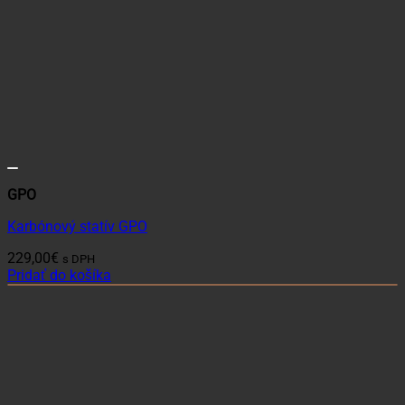
GPO
Karbónový statív GPO
229,00
€
s DPH
Pridať do košíka