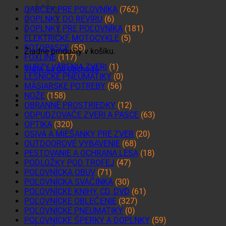
DARČEK PRE POĽOVNÍKA
(762)
DOPLNKY DO REVÍRU
(6)
DOPLNKY PRE POĽOVNÍKA
(181)
ELEKTRICKÉ MOTOCYKLE
(5)
FOTOPASCE
(55)
Žiadne produkty v košíku.
FOXLINE
(117)
KURZY VÁBENIA ZVERI
(1)
Vrátiť sa do obchodu
LESNÍCKE PNEUMATIKY
(0)
MÄSIARSKE POTREBY
(56)
NOŽE
(158)
OBRANNÉ PROSTRIEDKY
(12)
ODPUDZOVAČE ZVERI A PASCE
(63)
OPTIKA
(320)
OSIVÁ A MIEŠANKY PRE ZVER
(20)
OUTDOOROVÉ VYBAVENIE
(68)
PESTOVANIE A OCHRANA LESA
(18)
PODLOŽKY POD TROFEJ
(47)
POĽOVNÍCKA OBUV
(71)
POĽOVNÍCKA SVAČINKA
(30)
POĽOVNÍCKE KNIHY, CD, DVD
(61)
POĽOVNÍCKE OBLEČENIE
(327)
POĽOVNÍCKE PNEUMATIKY
(0)
POĽOVNÍCKE ŠPERKY A DOPLNKY
(59)