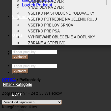
VÁBNIČKY NA ZVER
Lovtek Podcast
VNADIDLÁ NA ZVER
VŠETKO NA SPOLOČNÉ POĽOVAČKY
Veľkoobchod
VŠETKO POTREBNÉ NA JELENIU RUJU
VŠETKO PRE LOV SRNCA
VŠETKO PRE PSA
O nás
VYHRIEVANÉ OBLEČENIE A DOPLNKY
ZBRANE A STRELIVO
Products
Blog
search
vyhľadať
Products
search
vyhľadať
Kontakt
OPTIKA
/
Puškohľady
Filter / Kategórie
Zoradené
Zobrazených 1–24 z 38 výsledkov
0,00
€
podľa
najnovších
Kategórie produktov
Košík