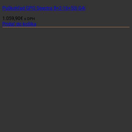
Puškohľad GPO Spectra 8×2-16×50i G4i
1.059,90
€
s DPH
Pridať do košíka