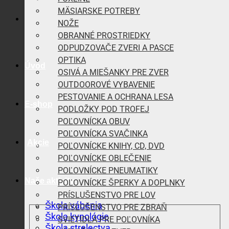
MÄSIARSKE POTREBY
NOŽE
OBRANNÉ PROSTRIEDKY
ODPUDZOVAČE ZVERI A PASCE
OPTIKA
Úvod
OSIVÁ A MIEŠANKY PRE ZVER
OUTDOOROVÉ VYBAVENIE
PESTOVANIE A OCHRANA LESA
E-shop
PODLOŽKY POD TROFEJ
POĽOVNÍCKA OBUV
POĽOVNÍCKA SVAČINKA
Akcie
POĽOVNÍCKE KNIHY, CD, DVD
POĽOVNÍCKE OBLEČENIE
POĽOVNÍCKE PNEUMATIKY
Naše aktivity
POĽOVNÍCKE ŠPERKY A DOPLNKY
PRÍSLUŠENSTVO PRE LOV
Škola vábenia
PRÍSLUŠENSTVO PRE ZBRAŇ
Škola kynológie
SVIETIDLÁ PRE POĽOVNÍKA
Škola strelectva