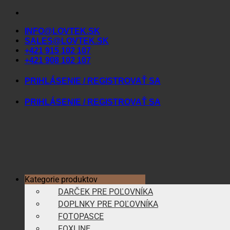
Skip
to
INFO@LOVTEK.SK
content
SALES@LOVTEK.SK
+421 915 102 107
+421 908 102 107
PRIHLÁSENIE / REGISTROVAŤ SA
PRIHLÁSENIE / REGISTROVAŤ SA
Kategorie produktov
DARČEK PRE POĽOVNÍKA
DOPLNKY PRE POĽOVNÍKA
FOTOPASCE
FOXLINE